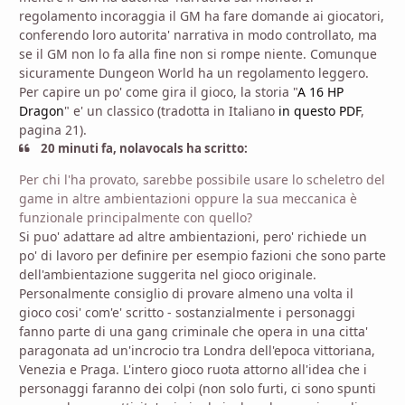
regolamento incoraggia il GM ha fare domande ai giocatori,
conferendo loro autorita' narrativa in modo controllato, ma
se il GM non lo fa alla fine non si rompe niente. Comunque
sicuramente Dungeon World ha un regolamento leggero.
Per capire un po' come gira il gioco, la storia "
A 16 HP
Dragon
" e' un classico (tradotta in Italiano
in questo PDF
,
pagina 21).
20 minuti fa, nolavocals ha scritto:
Per chi l'ha provato, sarebbe possibile usare lo scheletro del
game in altre ambientazioni oppure la sua meccanica è
funzionale principalmente con quello?
Si puo' adattare ad altre ambientazioni, pero' richiede un
po' di lavoro per definire per esempio fazioni che sono parte
dell'ambientazione suggerita nel gioco originale.
Personalmente consiglio di provare almeno una volta il
gioco cosi' com'e' scritto - sostanzialmente i personaggi
fanno parte di una gang criminale che opera in una citta'
paragonata ad un'incrocio tra Londra dell'epoca vittoriana,
Venezia e Praga. L'intero gioco ruota attorno all'idea che i
personaggi faranno dei colpi (non solo furti, ci sono spunti