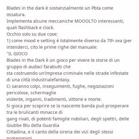
Blades in the dark è sostanzialmente un Pbta come
ossatura.
Implementa alcune meccaniche MOOOLTO interessanti,
quali flashback e clock.
Occhio solo su due cose:
1) come mood e setting è totalmente diverso da 7th sea (per
intenderci, cito le prime righe del manuale:
"IL GIOCO
Blades in the Dark è un gioco per vivere le storie di un
gruppo di audaci farabutti che
sta costruendo un’impresa criminale nelle strade infestate
di una città industrialefantasy.
Ci saranno colpi, inseguimenti, fughe, negoziazioni
pericolose, schermaglie
violente, inganni, tradimenti, vittorie e morte.
Si gioca per scoprire se la nascente banda può prosperare
tra le brulicanti minacce di
gang rivali, di potenti famiglie nobiliari, degli spettri, delle
Giubbe Blu della Guardia
Cittadina, e il canto della sirena dei vizi degli stessi
protagonisti