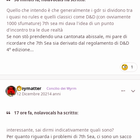
Quello che intendo è che generalmente i gdr si dividono tra
i quasi no rules e quelli classici come D&D (con ovviamente
1000 sfumature) 7th sea mi dava l'idea di un punto
d'incontro tra le due realtà
Se non stò prendendo una cantonata abissale, mi pare di
ricordare che 7th Sea sia derivato dal regolamento di D&D
4° edizione...
1
greymatter
comment_
Stati
Concilio dei Wyrm
12 Dicembre 2021
4 anni
17 ore fa, nolavocals ha scritto:
interessante, sai dirmi indicativamente quali sono?
Per quanto riguarda i problemi di 7th Sea, ci sono un sacco