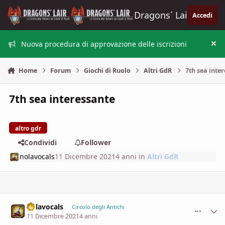
Vai al contenuto
Dragons´ Lair
Accedi
Nuova procedura di approvazione delle iscrizioni
Nas
Home
Forum
Giochi di Ruolo
Altri GdR
7th sea inte
7th sea interessante
altro gdr
Condividi
Follower
nolavocals
11 Dicembre 2021
4 anni
in
Altri GdR
nolavocals
comment_
Stati
Circolo degli Antichi
11 Dicembre 2021
4 anni