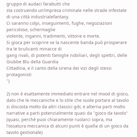
gruppo di audaci farabutti che
sta costruendo un’impresa criminale nelle strade infestate
di una città industrialefantasy.
Ci saranno colpi, inseguimenti, fughe, negoziazioni
pericolose, schermaglie
violente, inganni, tradimenti, vittorie e morte.
Si gioca per scoprire se la nascente banda può prosperare
tra le brulicanti minacce di
gang rivali, di potenti famiglie nobiliari, degli spettri, delle
Giubbe Blu della Guardia
Cittadina, e il canto della sirena dei vizi degli stessi
protagonisti
")
2) non è esattamente immediato entrare nel mood di gioco,
dato che le meccaniche e lo stile che vuole portare al tavolo
si discosta molto da altri classici gdr, e alterna parti molto
narrative a parti potenzialmente quasi da "gioco da tavolo"
(quasi, perchè puoi chiaramente ruolarci sopra, ma
l'ossatura meccanica di alcuni punti è quella di un gioco da
tavolo gestionale)