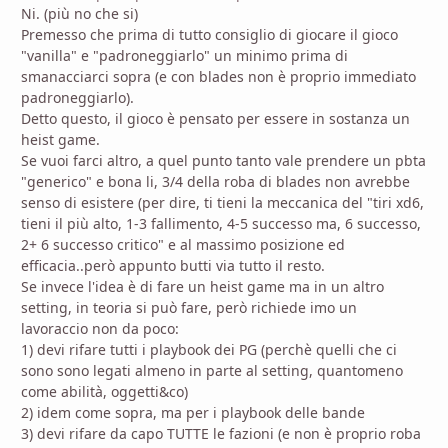
Ni. (più no che si)
Premesso che prima di tutto consiglio di giocare il gioco
"vanilla" e "padroneggiarlo" un minimo prima di
smanacciarci sopra (e con blades non è proprio immediato
padroneggiarlo).
Detto questo, il gioco è pensato per essere in sostanza un
heist game.
Se vuoi farci altro, a quel punto tanto vale prendere un pbta
"generico" e bona li, 3/4 della roba di blades non avrebbe
senso di esistere (per dire, ti tieni la meccanica del "tiri xd6,
tieni il più alto, 1-3 fallimento, 4-5 successo ma, 6 successo,
2+ 6 successo critico" e al massimo posizione ed
efficacia..però appunto butti via tutto il resto.
Se invece l'idea è di fare un heist game ma in un altro
setting, in teoria si può fare, però richiede imo un
lavoraccio non da poco:
1) devi rifare tutti i playbook dei PG (perchè quelli che ci
sono sono legati almeno in parte al setting, quantomeno
come abilità, oggetti&co)
2) idem come sopra, ma per i playbook delle bande
3) devi rifare da capo TUTTE le fazioni (e non è proprio roba