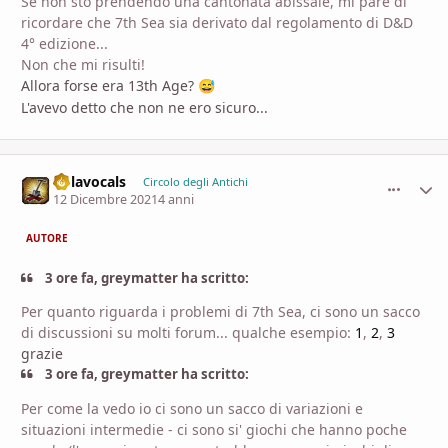
Se non stò prendendo una cantonata abissale, mi pare di
ricordare che 7th Sea sia derivato dal regolamento di D&D
4° edizione...
Non che mi risulti!
Allora forse era 13th Age?
😅
L'avevo detto che non ne ero sicuro...
nolavocals
comment_
Stati
Circolo degli Antichi
12 Dicembre 2021
4 anni
AUTORE
3 ore fa, greymatter ha scritto:
Per quanto riguarda i problemi di 7th Sea, ci sono un sacco
di discussioni su molti forum... qualche esempio:
1
,
2
,
3
grazie
3 ore fa, greymatter ha scritto:
Per come la vedo io ci sono un sacco di variazioni e
situazioni intermedie - ci sono si' giochi che hanno poche