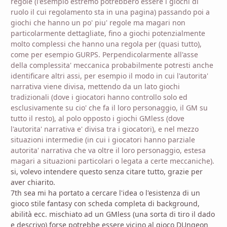
regole (l'esempio estremo potrebbero essere i giochi di
ruolo il cui regolamento sta in una pagina) passando poi a
giochi che hanno un po' piu' regole ma magari non
particolarmente dettagliate, fino a giochi potenzialmente
molto complessi che hanno una regola per (quasi tutto),
come per esempio GURPS. Perpendicolarmente all'asse
della complessita' meccanica probabilmente potresti anche
identificare altri assi, per esempio il modo in cui l'autorita'
narrativa viene divisa, mettendo da un lato giochi
tradizionali (dove i giocatori hanno controllo solo ed
esclusivamente su cio' che fa il loro personaggio, il GM su
tutto il resto), al polo opposto i giochi GMless (dove
l'autorita' narrativa e' divisa tra i giocatori), e nel mezzo
situazioni intermedie (in cui i giocatori hanno parziale
autorita' narrativa che va oltre il loro personaggio, estesa
magari a situazioni particolari o legata a certe meccaniche).
si, volevo intendere questo senza citare tutto, grazie per
aver chiarito.
7th sea mi ha portato a cercare l'idea o l'esistenza di un
gioco stile fantasy con scheda completa di background,
abilità ecc. mischiato ad un GMless (una sorta di tiro il dado
e descrivo) forse potrebbe essere vicino al gioco DUngeon