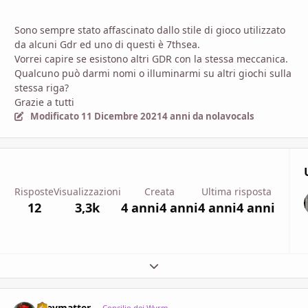
Sono sempre stato affascinato dallo stile di gioco utilizzato
da alcuni Gdr ed uno di questi è 7thsea.
Vorrei capire se esistono altri GDR con la stessa meccanica.
Qualcuno può darmi nomi o illuminarmi su altri giochi sulla
stessa riga?
Grazie a tutti
Modificato
11 Dicembre 2021
4 anni
da nolavocals
Risposte
Visualizzazioni
Creata
Ultima risposta
12
3,3k
4 anni
4 anni
4 anni
4 anni
Espandi panoramica del topic
greymatter
Concilio dei Wyrm