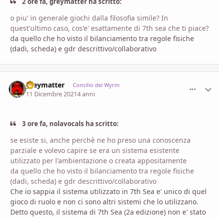
2 ore fa, greymatter ha scritto:
o piu' in generale giochi dalla filosofia simile? In
quest'ultimo caso, cos'e' esattamente di 7th sea che ti piace?
da quello che ho visto il bilanciamento tra regole fisiche
(dadi, scheda) e gdr descrittivo/collaborativo
greymatter
comment_
Stati
Concilio dei Wyrm
11 Dicembre 2021
4 anni
3 ore fa, nolavocals ha scritto:
se esiste si, anche perchè ne ho preso una conoscenza
parziale e volevo capire se era un sistema esistente
utilizzato per l'ambientazione o creata appositamente
da quello che ho visto il bilanciamento tra regole fisiche
(dadi, scheda) e gdr descrittivo/collaborativo
Che io sappia il sistema utilizzato in 7th Sea e' unico di quel
gioco di ruolo e non ci sono altri sistemi che lo utilizzano.
Detto questo, il sistema di 7th Sea (2a edizione) non e' stato