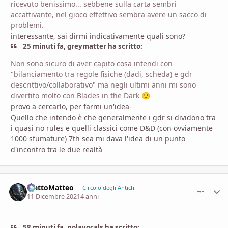
ricevuto benissimo... sebbene sulla carta sembri
accattivante, nel gioco effettivo sembra avere un sacco di
problemi.
interessante, sai dirmi indicativamente quali sono?
25 minuti fa, greymatter ha scritto:
Non sono sicuro di aver capito cosa intendi con
"bilanciamento tra regole fisiche (dadi, scheda) e gdr
descrittivo/collaborativo" ma negli ultimi anni mi sono
divertito molto con Blades in the Dark
🙂
provo a cercarlo, per farmi un'idea-
Quello che intendo è che generalmente i gdr si dividono tra
i quasi no rules e quelli classici come D&D (con ovviamente
1000 sfumature) 7th sea mi dava l'idea di un punto
d'incontro tra le due realtà
MattoMatteo
comment_
Stati
Circolo degli Antichi
11 Dicembre 2021
4 anni
58 minuti fa, nolavocals ha scritto: