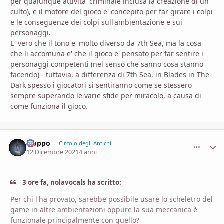
per qualunque attivita' criminale inclusa la creazione di un
culto), e il motore del gioco e' concepito per far girare i colpi
e le conseguenze dei colpi sull'ambientazione e sui
personaggi.
E' vero che il tono e' molto diverso da 7th Sea, ma la cosa
che li accomuna e' che il gioco e' pensato per far sentire i
personaggi competenti (nel senso che sanno cosa stanno
facendo) - tuttavia, a differenza di 7th Sea, in Blades in The
Dark spesso i giocatori si sentiranno come se stessero
sempre superando le varie sfide per miracolo, a causa di
come funziona il gioco.
Fioppo
comment_
Stati
Circolo degli Antichi
12 Dicembre 2021
4 anni
3 ore fa, nolavocals ha scritto:
Per chi l'ha provato, sarebbe possibile usare lo scheletro del
game in altre ambientazioni oppure la sua meccanica è
funzionale principalmente con quello?