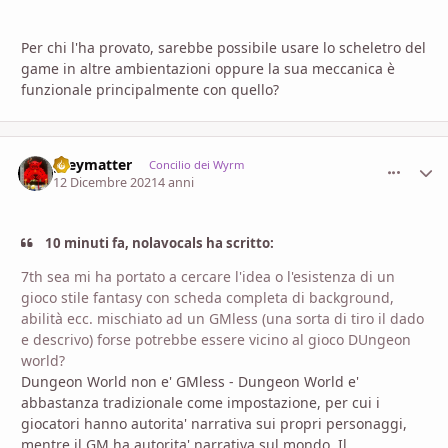
Per chi l'ha provato, sarebbe possibile usare lo scheletro del
game in altre ambientazioni oppure la sua meccanica è
funzionale principalmente con quello?
greymatter
comment_
Stati
Concilio dei Wyrm
12 Dicembre 2021
4 anni
10 minuti fa, nolavocals ha scritto:
7th sea mi ha portato a cercare l'idea o l'esistenza di un
gioco stile fantasy con scheda completa di background,
abilità ecc. mischiato ad un GMless (una sorta di tiro il dado
e descrivo) forse potrebbe essere vicino al gioco DUngeon
world?
Dungeon World non e' GMless - Dungeon World e'
abbastanza tradizionale come impostazione, per cui i
giocatori hanno autorita' narrativa sui propri personaggi,
mentre il GM ha autorita' narrativa sul mondo. Il