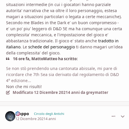
situazioni intermedie (in cui i giocatori hanno parziale
autorita' narrativa che va oltre il loro personaggio, estesa
magari a situazioni particolari o legata a certe meccaniche).
Secondo me Blades in the Dark e' un buon compromesso -
e' un po' piu' leggero di D&D 5E ma ha comunque una certa
complessita' meccanica, e l'impostazione del gioco e'
abbastanza tradizionale. Il gioco e' stato anche
tradotto in
italiano
. Le
schede del personaggio
ti danno magari un'idea
della complessita' del gioco.
16 ore fa, MattoMatteo ha scritto:
Se non stò prendendo una cantonata abissale, mi pare di
ricordare che 7th Sea sia derivato dal regolamento di D&D
4° edizione...
Non che mi risulti!
Modificato
12 Dicembre 2021
4 anni
da greymatter
Fioppo
comment_
Stati
Circolo degli Antichi
12 Dicembre 2021
4 anni