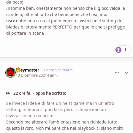
da poco)
Insomma bah, onestamente non penso che il gioco valga la
candela, oltre al fatto che bene bene che ti va, imo
uscirebbe una cosa al più mediocre, visto che il setting di
blades è letteralmente PERFETTO per quello che si prefigge
di portare in scena
1
greymatter
comment_
Stati
Concilio dei Wyrm
13 Dicembre 2021
4 anni
22 ore fa, Fioppo ha scritto:
Se invece l'idea è di fare un heist game ma in un altro
setting, in teoria si può fare, però richiede imo un
lavoraccio non da poco:
Secondo me alterare l'ambientazione non richiede tutto
questo lavoro. Non mi pare che nei playbook ci siano molti