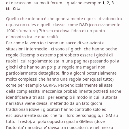
di discussioni su molti forum... qualche esempio:
1
,
2
,
3
Cita
Quello che intendo è che generalmente i gdr si dividono tra
i quasi no rules e quelli classici come D&D (con ovviamente
1000 sfumature) 7th sea mi dava l'idea di un punto
d'incontro tra le due realtà
Per come la vedo io ci sono un sacco di variazioni e
situazioni intermedie - ci sono si' giochi che hanno poche
regole (l'esempio estremo potrebbero essere i giochi di
ruolo il cui regolamento sta in una pagina) passando poi a
giochi che hanno un po' piu' regole ma magari non
particolarmente dettagliate, fino a giochi potenzialmente
molto complessi che hanno una regola per (quasi tutto),
come per esempio GURPS. Perpendicolarmente all'asse
della complessita' meccanica probabilmente potresti anche
identificare altri assi, per esempio il modo in cui l'autorita'
narrativa viene divisa, mettendo da un lato giochi
tradizionali (dove i giocatori hanno controllo solo ed
esclusivamente su cio' che fa il loro personaggio, il GM su
tutto il resto), al polo opposto i giochi GMless (dove
l'autorita' narrativa e' divisa tra i giocatori), e nel mezzo