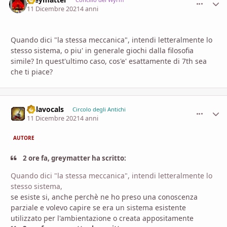
comment_
Stati
11 Dicembre 2021
4 anni
Quando dici "la stessa meccanica", intendi letteralmente lo
stesso sistema, o piu' in generale giochi dalla filosofia
simile? In quest'ultimo caso, cos'e' esattamente di 7th sea
che ti piace?
nolavocals
comment_
Stati
Circolo degli Antichi
11 Dicembre 2021
4 anni
AUTORE
2 ore fa, greymatter ha scritto:
Quando dici "la stessa meccanica", intendi letteralmente lo
stesso sistema,
se esiste si, anche perchè ne ho preso una conoscenza
parziale e volevo capire se era un sistema esistente
utilizzato per l'ambientazione o creata appositamente