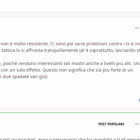
com
non è molto resistente. Ci sono poi varie protezioni contro i ts e in
ttica lo si affronta tranquillamente (al 4 soprattutto, lasciando s
 poiché rendono interessanti tali mostri anche a livelli piu alti. U
n un solo effetto. Questo non significa che sia piu forte di un
on due spadate van giù)
com
POST POPOLARE
ersagli incapacitati, ergo o personaggi che ha mandato a 0 pf oppu