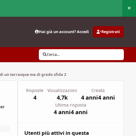
Nas
Hai già un account? Accedi
Registrati
Cerca...
 di un tarrasque ma di grado sfida 2
Risposte
Visualizzazioni
Creata
4
4,7k
4 anni
4 anni
Ultima risposta
wer
4 anni
4 anni
Utenti più attivi in questa