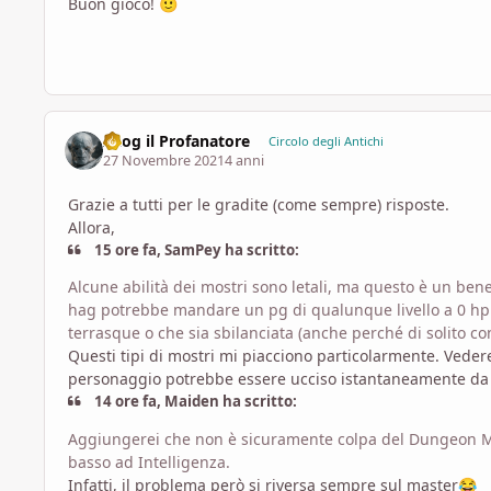
Buon gioco!
🙂
Azog il Profanatore
Circolo degli Antichi
27 Novembre 2021
4 anni
Grazie a tutti per le gradite (come sempre) risposte.
Allora,
15 ore fa, SamPey ha scritto:
Alcune abilità dei mostri sono letali, ma questo è un bene,
hag potrebbe mandare un pg di qualunque livello a 0 hp co
terrasque o che sia sbilanciata (anche perché di solito c
Questi tipi di mostri mi piacciono particolarmente. Vedere i
personaggio potrebbe essere ucciso istantaneamente da q
14 ore fa, Maiden ha scritto:
Aggiungerei che non è sicuramente colpa del Dungeon Mas
basso ad Intelligenza.
Infatti, il problema però si riversa sempre sul master
😂