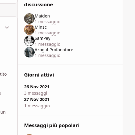
discussione
Maiden
1 messaggio
ment_1781490
Statistiche Autore
Minsc
1 messaggio
SamPey
1 messaggio
Azog il Profanatore
1 messaggio
tito
Giorni attivi
26 Nov 2021
e
3 messaggi
27 Nov 2021
1 messaggio
 un
Messaggi più popolari