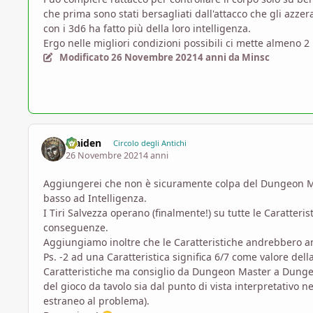
che prima sono stati bersagliati dall'attacco che gli azze
con i 3d6 ha fatto più della loro intelligenza.
Ergo nelle migliori condizioni possibili ci mette almeno 2
Modificato
26 Novembre 2021
4 anni
da Minsc
Maiden
Circolo degli Antichi
26 Novembre 2021
4 anni
Aggiungerei che non è sicuramente colpa del Dungeon Mas
basso ad Intelligenza.
I Tiri Salvezza operano (finalmente!) su tutte le Caratter
conseguenze.
Aggiungiamo inoltre che le Caratteristiche andrebbero an
Ps. -2 ad una Caratteristica significa 6/7 come valore dell
Caratteristiche ma consiglio da Dungeon Master a Dungeon M
del gioco da tavolo sia dal punto di vista interpretativo n
estraneo al problema).