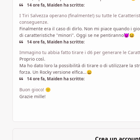
14 ore fa, Maiden ha scritto:
I Tiri Salvezza operano (finalmente!) su tutte le Caratter
conseguenze.
Finalmente era il caso di dirlo. Non mi piace quando i gio
di caratteristiche "minori". Oggi se ne pentiranno
😈
😆
14 ore fa, Maiden ha scritto:
Immagino tu abbia fatto tirare i d6 per generare le Carat
Proprio così.
Ma ho dato loro la possibilità di tirare o di utilizzare la 
forza. Un Rocky versione elfica...
😄
14 ore fa, Maiden ha scritto:
Buon gioco!
🙂
Grazie mille!
Crea un accoun