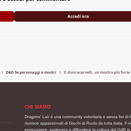
Accedi ora
D&D 5e personaggi e mostri
Il divoracervelli, un mostro più forte
CHI SIAMO
Dragons' Lair è una community volontaria e senza fini di l
riunisce appassionati di Giochi di Ruolo da tutta Italia. Il n
promuovere, sostenere e diffondere la cultura del GdR in 