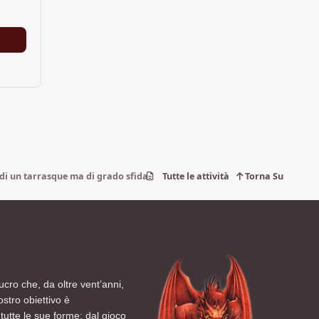
 di un tarrasque ma di grado sfida 2
Tutte le attività
Torna Su
ucro che, da oltre vent’anni,
ostro obiettivo è
tutte le sue forme: dal gioco