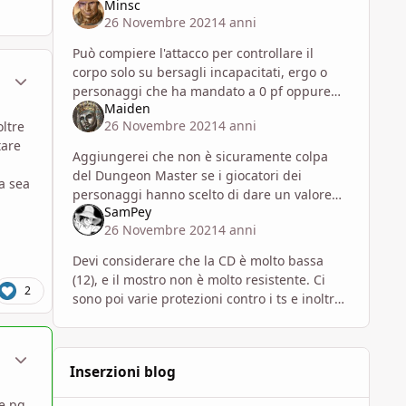
Minsc
26 Novembre 2021
4 anni
Può compiere l'attacco per controllare il
corpo solo su bersagli incapacitati, ergo o
ment_1781493
Statistiche Autore
personaggi che ha mandato a 0 pf oppure
Maiden
pg che prima sono stati bersagliati
26 Novembre 2021
4 anni
oltre
dall'attacco che gli azzera l'intellig
tare
Aggiungerei che non è sicuramente colpa
del Dungeon Master se i giocatori dei
na sea
personaggi hanno scelto di dare un valore
SamPey
così basso ad Intelligenza. I Tiri Salvezza
26 Novembre 2021
4 anni
operano (finalmente!) su tutte
Devi considerare che la CD è molto bassa
(12), e il mostro non è molto resistente. Ci
2
sono poi varie protezioni contro i ts e inoltre
non funziona se non a 3 mt dal nemico, con
un minimo di tattica lo
ment_1781494
Statistiche Autore
Inserzioni blog
re pg