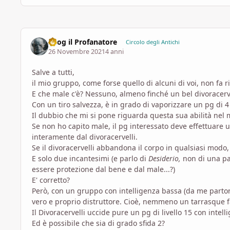
Azog il Profanatore
Circolo degli Antichi
26 Novembre 2021
4 anni
Salve a tutti,
il mio gruppo, come forse quello di alcuni di voi, non fa ri
E che male c'è? Nessuno, almeno finché un bel divoracer
Con un tiro salvezza, è in grado di vaporizzare un pg di 4 
Il dubbio che mi si pone riguarda questa sua abilità nel 
Se non ho capito male, il pg interessato deve effettuare un 
interamente dal divoracervelli.
Se il divoracervelli abbandona il corpo in qualsiasi modo
E solo due incantesimi (e parlo di
Desiderio,
non di una pa
essere protezione dal bene e dal male...?)
E' corretto?
Però, con un gruppo con intelligenza bassa (da me parton
vero e proprio distruttore. Cioè, nemmeno un tarrasque 
Il Divoracervelli uccide pure un pg di livello 15 con intel
Ed è possibile che sia di grado sfida 2?