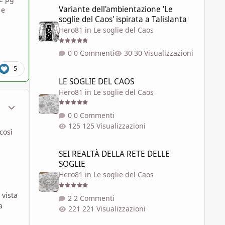
Variante dell'ambientazione 'Le soglie del Caos' ispirata a 
Variante dell'ambientazione 'Le
 e
soglie del Caos' ispirata a Talislanta
Hero81
in
Le soglie del Caos
0 Commenti
30 Visualizzazioni
5
LE SOGLIE DEL CAOS
LE SOGLIE DEL CAOS
Hero81
in
Le soglie del Caos
ment_1781497
Statistiche Autore
0 Commenti
125 Visualizzazioni
così
SEI REALTÀ DELLA RETE DELLE SOGLIE
SEI REALTÀ DELLA RETE DELLE
SOGLIE
Hero81
in
Le soglie del Caos
 vista
2 Commenti
a
221 Visualizzazioni