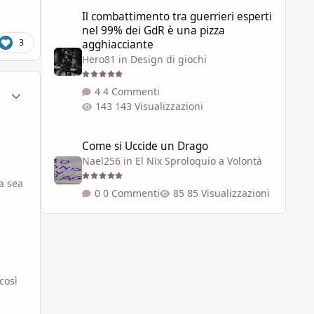
Il combattimento tra guerrieri esperti nel 99% dei GdR è 
Il combattimento tra guerrieri esperti
nel 99% dei GdR è una pizza
3
agghiacciante
Hero81
in
Design di giochi
ment_1781561
Statistiche Autore
4 Commenti
143 Visualizzazioni
Come si Uccide un Drago
Come si Uccide un Drago
Nael256
in
El Nix Sproloquio a Volontà
na sea
0 Commenti
85 Visualizzazioni
così