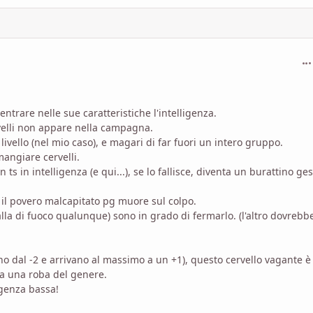
com
entrare nelle sue caratteristiche l'intelligenza.
velli non appare nella campagna.
livello (nel mio caso), e magari di far fuori un intero gruppo.
mangiare cervelli.
ts in intelligenza (e qui...), se lo fallisce, diventa un burattino ges
, il povero malcapitato pg muore sul colpo.
lla di fuoco qualunque) sono in grado di fermarlo. (l'altro dovrebb
o dal -2 e arrivano al massimo a un +1), questo cervello vagante è
fa una roba del genere.
ligenza bassa!