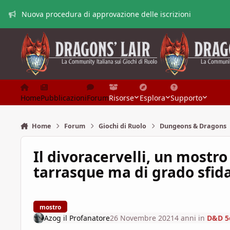
Vai al contenuto
Nuova procedura di approvazione delle iscrizioni
Home
Pubblicazioni
Forum
Risorse
Esplora
Supporto
Home
Forum
Giochi di Ruolo
Dungeons & Dragons
Il divoracervelli, un mostro
tarrasque ma di grado sfida
mostro
Azog il Profanatore
26 Novembre 2021
4 anni
in
D&D 5e