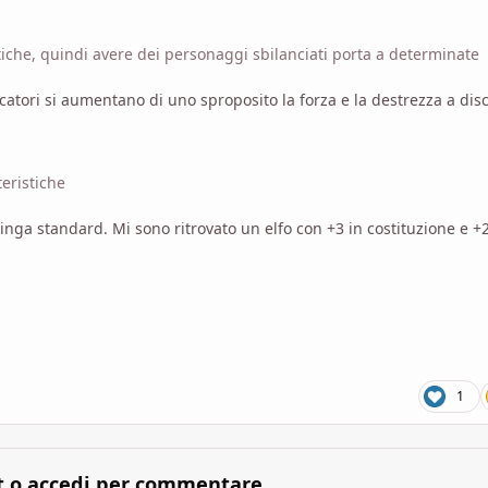
istiche, quindi avere dei personaggi sbilanciati porta a determinate
catori si aumentano di uno sproposito la forza e la destrezza a dis
teristiche
stringa standard. Mi sono ritrovato un elfo con +3 in costituzione e +2
1
t o accedi per commentare