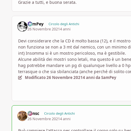
Grazie a tutti, e buona serata.
SamPey
Circolo degli Antichi
26 Novembre 2021
4 anni
Devi considerare che la CD è molto bassa (12), e il mostro 
non funziona se non a 3 mt dal nemico, con un minimo di ta
int) Insomma si è un mostro pericoloso, ma è gestibile.
Alcune abilità dei mostri sono letali, ma questo è un bene,
hag potrebbe mandare un pg di qualunque livello a 0 hp co
terrasque o che sia sbilanciata (anche perché di solito c
Modificato
26 Novembre 2021
4 anni
da SamPey
Minsc
Circolo degli Antichi
26 Novembre 2021
4 anni
Può compiere l'attacco per controllare il corpo solo su b