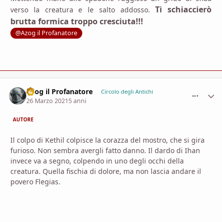
Ti schiaccierò
verso la creatura e le salto addosso.
brutta formica troppo cresciuta!!!
@Azog il Profanatore
Azog il Profanatore
comment_
Stati
Circolo degli Antichi
26 Marzo 2021
5 anni
AUTORE
Il colpo di Kethil colpisce la corazza del mostro, che si gira
furioso. Non sembra avergli fatto danno. Il dardo di Ihan
invece va a segno, colpendo in uno degli occhi della
creatura. Quella fischia di dolore, ma non lascia andare il
povero Flegias.