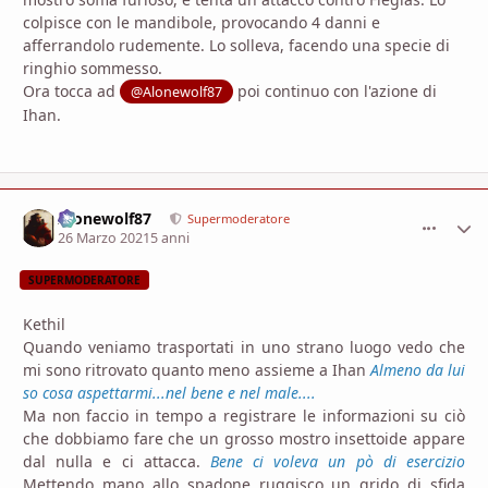
colpisce con le mandibole, provocando 4 danni e
afferrandolo rudemente. Lo solleva, facendo una specie di
ringhio sommesso.
Ora tocca ad
poi continuo con l'azione di
@Alonewolf87
Ihan.
Alonewolf87
comment_
Stati
Supermoderatore
26 Marzo 2021
5 anni
SUPERMODERATORE
Kethil
Quando veniamo trasportati in uno strano luogo vedo che
mi sono ritrovato quanto meno assieme a Ihan
Almeno da lui
so cosa aspettarmi...nel bene e nel male....
Ma non faccio in tempo a registrare le informazioni su ciò
che dobbiamo fare che un grosso mostro insettoide appare
dal nulla e ci attacca.
Bene ci voleva un pò di esercizio
Mettendo mano allo spadone ruggisco un grido di sfida