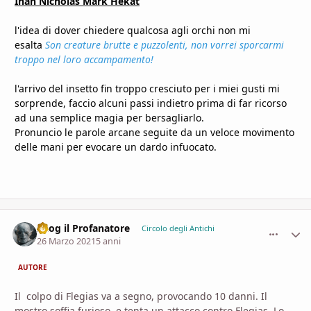
Ihan Nicholas Mark Hekat
l'idea di dover chiedere qualcosa agli orchi non mi
esalta
Son creature brutte e puzzolenti, non vorrei sporcarmi
troppo nel loro accampamento!
l'arrivo del insetto fin troppo cresciuto per i miei gusti mi
sorprende, faccio alcuni passi indietro prima di far ricorso
ad una semplice magia per bersagliarlo.
Pronuncio le parole arcane seguite da un veloce movimento
delle mani per evocare un dardo infuocato.
Azog il Profanatore
comment_
Stati
Circolo degli Antichi
26 Marzo 2021
5 anni
AUTORE
Il colpo di Flegias va a segno, provocando 10 danni. Il
mostro soffia furioso, e tenta un attacco contro Flegias. Lo