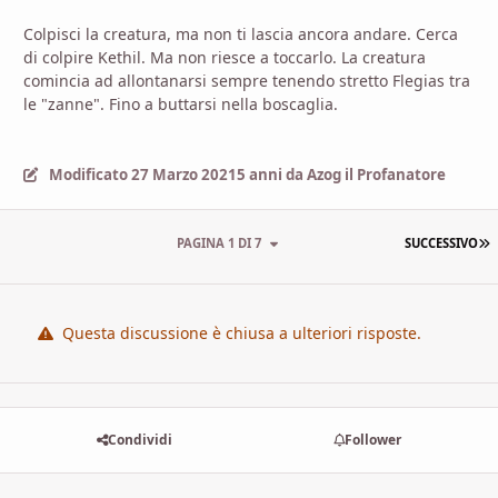
Colpisci la creatura, ma non ti lascia ancora andare. Cerca
di colpire Kethil. Ma non riesce a toccarlo. La creatura
comincia ad allontanarsi sempre tenendo stretto Flegias tra
le "zanne". Fino a buttarsi nella boscaglia.
Modificato
27 Marzo 2021
5 anni
da Azog il Profanatore
U
PAGINA 1 DI 7
SUCCESSIVO
Questa discussione è chiusa a ulteriori risposte.
Condividi
Follower