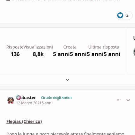
2
Risposte
Visualizzazioni
Creata
Ultima risposta
136
8,8k
5 anni
5 anni
5 anni
5 anni
Espandi panoramica del topic
Alabaster
comment_
Stati
Circolo degli Antichi
12 Marzo 2021
5 anni
Flegias (Chierico)
Dopo la lunga e poco piacevole attesa finalmente veniamo