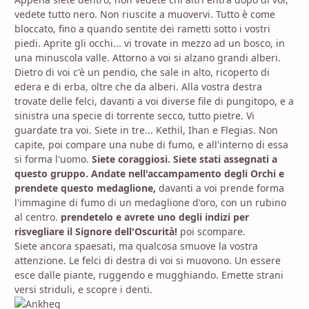
vedete tutto nero. Non riuscite a muovervi. Tutto è come
bloccato, fino a quando sentite dei rametti sotto i vostri
piedi. Aprite gli occhi... vi trovate in mezzo ad un bosco, in
una minuscola valle. Attorno a voi si alzano grandi alberi.
Dietro di voi c'è un pendio, che sale in alto, ricoperto di
edera e di erba, oltre che da alberi. Alla vostra destra
trovate delle felci, davanti a voi diverse file di pungitopo, e a
sinistra una specie di torrente secco, tutto pietre. Vi
guardate tra voi. Siete in tre... Kethil, Ihan e Flegias. Non
capite, poi compare una nube di fumo, e all'interno di essa
si forma l'uomo.
Siete coraggiosi. Siete stati assegnati a
questo gruppo. Andate nell'accampamento degli Orchi e
prendete questo medaglione,
davanti a voi prende forma
l'immagine di fumo di un medaglione d'oro, con un rubino
al centro.
prendetelo e avrete uno degli indizi per
risvegliare il Signore dell'Oscurità!
poi scompare.
Siete ancora spaesati, ma qualcosa smuove la vostra
attenzione. Le felci di destra di voi si muovono. Un essere
esce dalle piante, ruggendo e mugghiando. Emette strani
versi striduli, e scopre i denti.