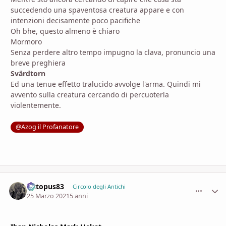
succedendo una spaventosa creatura appare e con
intenzioni decisamente poco pacifiche
Oh bhe, questo almeno è chiaro
Mormoro
Senza perdere altro tempo impugno la clava, pronuncio una
breve preghiera
Svärdtorn
Ed una tenue effetto tralucido avvolge l'arma. Quindi mi
avvento sulla creatura cercando di percuoterla
violentemente.
@Azog il Profanatore
Octopus83
comment_
Stati
Circolo degli Antichi
25 Marzo 2021
5 anni