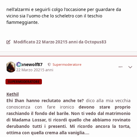
nell'alzarmi e seguirli colgo l'occasione per guardare da
vicino sia l'uomo che lo scheletro con il teschio
fiammeggiante.
Modificato
22 Marzo 2021
5 anni
da Octopus83
Alonewolf87
comment_
Stati
Supermoderatore
22 Marzo 2021
5 anni
SUPERMODERATORE
Kethil
Ehi Ihan hanno reclutato anche te?
dico alla mia vecchia
conoscenza con fare ironico
devono stare proprio
raschiando il fondo del barile. Non ti vedo dal matrimonio
di Madama Lossar, ti ricordi quello che abbiamo rovinato
derubando tutti i presenti. Mi ricordo ancora la torta,
ottima con quella crema alla vaniglia....