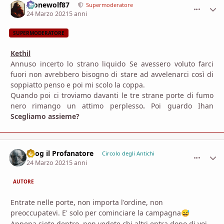
Alonewolf87
comment_
Stati
Supermoderatore
24 Marzo 2021
5 anni
SUPERMODERATORE
Kethil
Annuso incerto lo strano liquido Se avessero voluto farci
fuori non avrebbero bisogno di stare ad avvelenarci così di
soppiatto penso e poi mi scolo la coppa.
Quando poi ci troviamo davanti le tre strane porte di fumo
nero rimango un attimo perplesso
.
Poi guardo Ihan
Scegliamo assieme?
Azog il Profanatore
comment_
Stati
Circolo degli Antichi
24 Marzo 2021
5 anni
AUTORE
Entrate nelle porte, non importa l'ordine, non
preoccupatevi. E' solo per cominciare la campagna
😅
Appena siete dentro, non vedete chi altri entra dopo di voi,