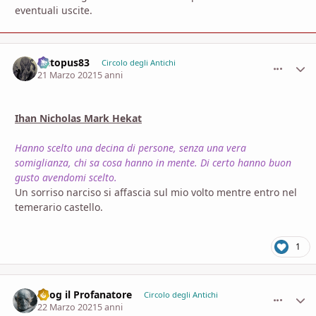
eventuali uscite.
Octopus83
comment_
Stati
Circolo degli Antichi
21 Marzo 2021
5 anni
Ihan Nicholas Mark Hekat
Hanno scelto una decina di persone, senza una vera
somiglianza, chi sa cosa hanno in mente. Di certo hanno buon
gusto avendomi scelto.
Un sorriso narciso si affascia sul mio volto mentre entro nel
temerario castello.
1
Azog il Profanatore
comment_
Stati
Circolo degli Antichi
22 Marzo 2021
5 anni