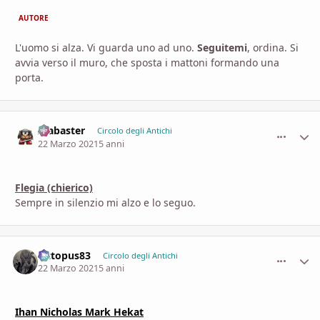
AUTORE
L'uomo si alza. Vi guarda uno ad uno.
Seguitemi
, ordina. Si
avvia verso il muro, che sposta i mattoni formando una
porta.
Alabaster
comment_
Stati
Circolo degli Antichi
22 Marzo 2021
5 anni
Flegia (chierico)
Sempre in silenzio mi alzo e lo seguo.
Octopus83
comment_
Stati
Circolo degli Antichi
22 Marzo 2021
5 anni
Ihan Nicholas Mark Hekat