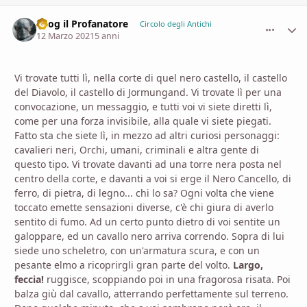
Azog il Profanatore
comment_
Stati
Circolo degli Antichi
12 Marzo 2021
5 anni
Vi trovate tutti lì, nella corte di quel nero castello, il castello
del Diavolo, il castello di Jormungand. Vi trovate lì per una
convocazione, un messaggio, e tutti voi vi siete diretti lì,
come per una forza invisibile, alla quale vi siete piegati.
Fatto sta che siete lì, in mezzo ad altri curiosi personaggi:
cavalieri neri, Orchi, umani, criminali e altra gente di
questo tipo. Vi trovate davanti ad una torre nera posta nel
centro della corte, e davanti a voi si erge il Nero Cancello, di
ferro, di pietra, di legno... chi lo sa? Ogni volta che viene
toccato emette sensazioni diverse, c'è chi giura di averlo
sentito di fumo. Ad un certo punto dietro di voi sentite un
galoppare, ed un cavallo nero arriva correndo. Sopra di lui
siede uno scheletro, con un'armatura scura, e con un
pesante elmo a ricoprirgli gran parte del volto.
Largo,
feccia!
ruggisce, scoppiando poi in una fragorosa risata. Poi
balza giù dal cavallo, atterrando perfettamente sul terreno.