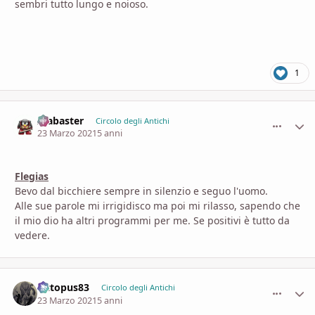
sembri tutto lungo e noioso.
1
Alabaster
comment_
Stati
Circolo degli Antichi
23 Marzo 2021
5 anni
Flegias
Bevo dal bicchiere sempre in silenzio e seguo l'uomo.
Alle sue parole mi irrigidisco ma poi mi rilasso, sapendo che
il mio dio ha altri programmi per me. Se positivi è tutto da
vedere.
Octopus83
comment_
Stati
Circolo degli Antichi
23 Marzo 2021
5 anni