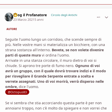
Azog il Profanatore
comment_
Stati
Circolo degli Antichi
23 Marzo 2021
5 anni
AUTORE
Seguite l'uomo lungo un corridoio, che scende sempre di
più. Nelle vostre mani si materializza un bicchiere, con una
strana sostanza all'interno.
Bevete, se non volete divenire
parti di queste mura
vi ordina l'uomo.
Arrivate in una stanza circolare, il muro dietro di voi si
chiude. Si aprono tre porte di fumo nero.
Ognuno di voi
avrà un gruppo, con il quale dovrà trovare indizi e il modo
per risvegliare il Grande Serpente entrate a scelta e
verrete assegnati. Uno di voi morirà, verrà disperso nelle
ombre,
dice l'uomo.
@Octopus83
Se vi sembra che stia accorciando questa parte è per non
annoiarvi troppo, non c'è molto da spiegare e non vorrei che