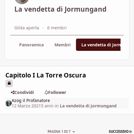
La vendetta di Jormungand
Gilda aperta
6 membri
Panoramica
Membri
La vendetta di Jormunga
Capitolo I La Torre Oscura
Condividi
Follower
Azog il Profanatore
12 Marzo 2021
5 anni
in
La vendetta di Jormungand
U
PAGINA 1 DI 7
SUCCESSIVO