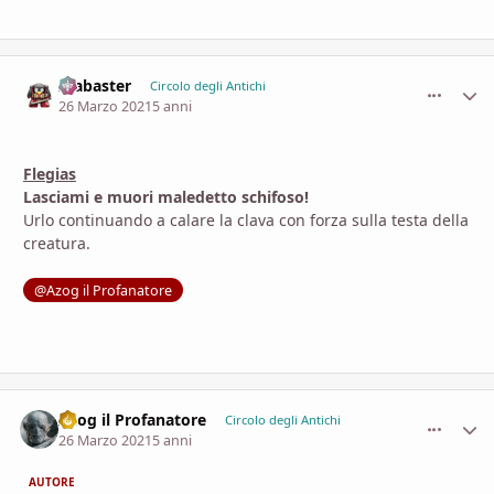
Alabaster
comment_
Stati
Circolo degli Antichi
26 Marzo 2021
5 anni
Flegias
Lasciami e muori maledetto schifoso!
Urlo continuando a calare la clava con forza sulla testa della
creatura.
@Azog il Profanatore
Azog il Profanatore
comment_
Stati
Circolo degli Antichi
26 Marzo 2021
5 anni
AUTORE