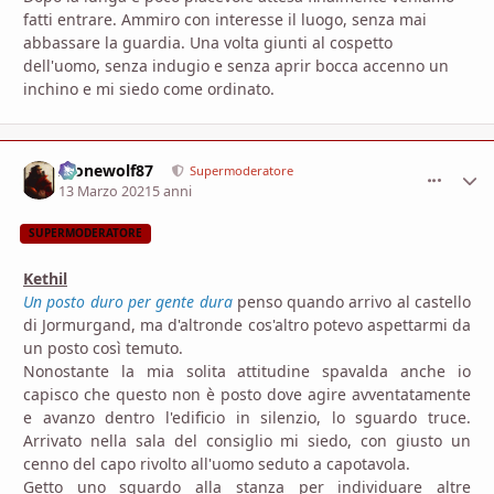
fatti entrare. Ammiro con interesse il luogo, senza mai
abbassare la guardia. Una volta giunti al cospetto
dell'uomo, senza indugio e senza aprir bocca accenno un
inchino e mi siedo come ordinato.
Alonewolf87
comment_
Stati
Supermoderatore
13 Marzo 2021
5 anni
SUPERMODERATORE
Kethil
Un posto duro per gente dura
penso quando arrivo al castello
di Jormurgand, ma d'altronde cos'altro potevo aspettarmi da
un posto così temuto.
Nonostante la mia solita attitudine spavalda anche io
capisco che questo non è posto dove agire avventatamente
e avanzo dentro l'edificio in silenzio, lo sguardo truce.
Arrivato nella sala del consiglio mi siedo, con giusto un
cenno del capo rivolto all'uomo seduto a capotavola.
Getto uno sguardo alla stanza per individuare altre