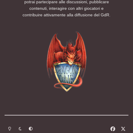
potrai partecipare alle discussioni, pubblicare
contenuti, interagire con altri giocatori e
contribuire attivamente alla diffusione del GdR.
Modalità chiara
Modalità scura
Segui la preferenza del sistema
f
x