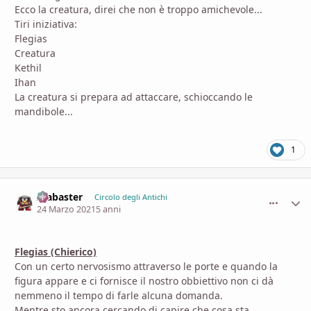
Ecco la creatura, direi che non è troppo amichevole...
Tiri iniziativa:
Flegias
Creatura
Kethil
Ihan
La creatura si prepara ad attaccare, schioccando le
mandibole...
1
Alabaster
comment_
Stati
Circolo degli Antichi
24 Marzo 2021
5 anni
Flegias (Chierico)
Con un certo nervosismo attraverso le porte e quando la
figura appare e ci fornisce il nostro obbiettivo non ci dà
nemmeno il tempo di farle alcuna domanda.
Mentre sto ancora cercando di capire che cosa sta