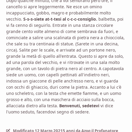
Dopo qualche minuto, che a voi sembrano però ore, il
cancello si apre leggermente. Ne esce un omino
incappucciato, gobbo, magro e probabilmente molto
vecchio.
S-s-s-siete at-t-tesi al c-c-c-consiglio.
balbetta, poi
vi fa cenno di seguirlo. Entrate in una stanza circolare
grande cento volte almeno di come sembrava da fuori, e
cominciate a salire una scalinata di pietra nera a chiocciola,
che sale su tra centinaia di statue. (Sarete in una decina,
circa). Salite per le scale, e arrivate ad un portone nero,
grande la metà di quello all'entrata. Questo si apre da solo,
ad una parola del vecchio, e vi ritrovate in una sala molto
grande, con un tavolo di pietra nero al centro. A capotavola
siede un uomo, con capelli pettinati all'indietro neri,
indossa un giaccone di pelle anch'esso nero, e vi guarda
con occhi di ghiaccio, duri come la pietra. Accanto a lui c'è
uno scheletro, con la testa che emette fiamme, e un uomo
grosso e alto, con una maschera di acciaio sulla bocca,
allacciata dietro alla testa.
Benvenuti, sedetevi
vi dice
l'uomo seduto, facendovi segno di sedere.
Modificato
12 Marzo 2021
5 anni
da Azog il Profanatore