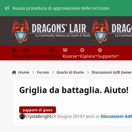
Vai al contenuto
Nuova procedura di approvazione delle iscrizioni
Home
Pubblicazioni
Forum
Risorse
Esplora
Supporto
Home
Forum
Giochi di Ruolo
Discussioni GdR Gener
Griglia da battaglia. Aiuto!
supporti di gioco
Crystalbright
24 Giugno 2019
7 anni
in
Discussioni Gd