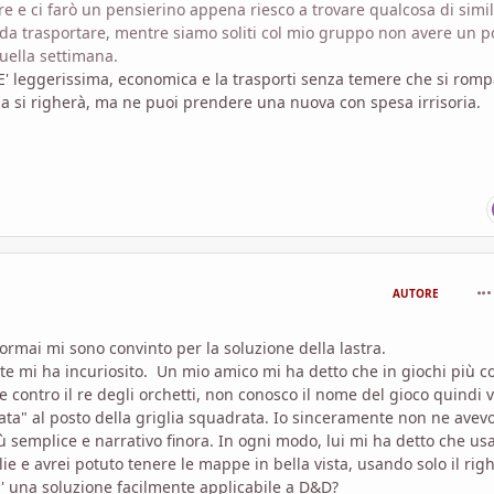
 e ci farò un pensierino appena riesco a trovare qualcosa di simil
a trasportare, mentre siamo soliti col mio gruppo non avere un p
quella settimana.
. E' leggerissima, economica e la trasporti senza temere che si romp
ga si righerà, ma ne puoi prendere una nuova con spesa irrisoria.
com
AUTORE
 ormai mi sono convinto per la soluzione della lastra.
nte mi ha incuriosito. Un mio amico mi ha detto che in giochi più 
contro il re degli orchetti, non conosco il nome del gioco quindi v
ata" al posto della griglia squadrata. Io sinceramente non ne avev
ù semplice e narrativo finora. In ogni modo, lui mi ha detto che u
ie e avrei potuto tenere le mappe in bella vista, usando solo il righ
' una soluzione facilmente applicabile a D&D?