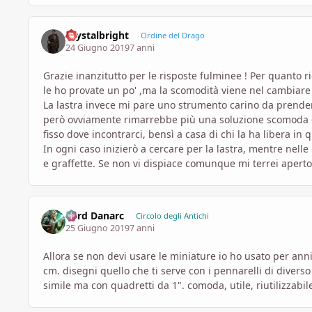
Crystalbright
Ordine del Drago
24 Giugno 2019
7 anni
Grazie inanzitutto per le risposte fulminee ! Per quanto r
le ho provate un po' ,ma la scomodità viene nel cambiare
La lastra invece mi pare uno strumento carino da prendere
però ovviamente rimarrebbe più una soluzione scomoda d
fisso dove incontrarci, bensì a casa di chi la ha libera in 
In ogni caso inizierò a cercare per la lastra, mentre nelle 
e graffette. Se non vi dispiace comunque mi terrei aperto
Lord Danarc
Circolo degli Antichi
25 Giugno 2019
7 anni
Allora se non devi usare le miniature io ho usato per ann
cm. disegni quello che ti serve con i pennarelli di dive
simile ma con quadretti da 1". comoda, utile, riutilizzabil