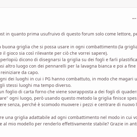
com
ost in quanto prima usufruivo di questo forum solo come lettore, p
a buona griglia che si possa usare in ogni combattimento (la grigli
l gioco sia così rilevante per ciò che vorrei sapere).
perlopiù dicono di disegnarsi la griglia su dei fogli e farli plastific
i altro luogo con dei pennarelli per la lavagna bianca e poi a fine
reiniziare da capo.
egni dei luoghi in cui i PG hanno combattuto, in modo che magari 
egli stessi luoghi ma tempo diverso.
n foglio di carta forno che viene sovrapposta a dei fogli di quade
re" ogni luogo, però usando questo metodo la griglia finisce spe
re senza, perché è scomodo muovere i pezzi e centrare di nuovo 
e una griglia adattabile ad ogni combattimento nel modo in cui vo
al mio modello per renderlo effettivamente stabile? Grazie in ant