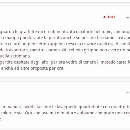
com
AUTORE
iguarda le graffette mi ero dimenticato di citarle nel topic, comunq
 la mappa poi durante la partita anche se per ora facciamo cosí an
 e ci farò un pensierino appena riesco a trovare qualcosa di simil
a trasportare, mentre siamo soliti col mio gruppo non avere un p
quella settimana.
partite ospitate dagli altri per ora vedrò di tenere il metodo carta 
 anche ad altre proposte per ora.
com
i in maniera soddisfacente le lavagnette quadrettate con quadretti
rso colore e via. Ora che usiamo miniature abbiamo comprato una co
e.