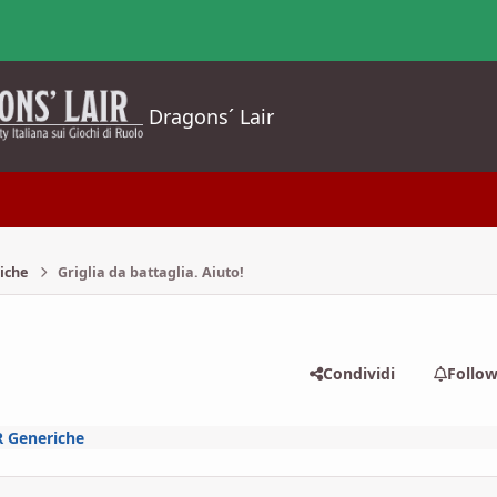
Dragons´ Lair
iche
Griglia da battaglia. Aiuto!
Condividi
Follo
R Generiche