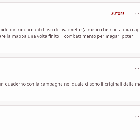
com
AUTORE
todi non riguardanti l'uso di lavagnette (a meno che non abbia cap
are la mappa una volta finito il combattimento per magari poter
com
 un quaderno con la campagna nel quale ci sono li originali delle 
com