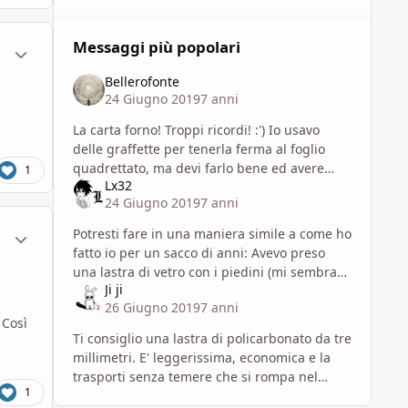
Messaggi più popolari
ment_1604561
Statistiche Autore
Bellerofonte
24 Giugno 2019
7 anni
La carta forno! Troppi ricordi! :') Io usavo
delle graffette per tenerla ferma al foglio
quadrettato, ma devi farlo bene ed avere
1
Lx32
miniature pesanti o ti si muove tutto
24 Giugno 2019
7 anni
comunque.
ment_1604588
Statistiche Autore
Potresti fare in una maniera simile a come ho
fatto io per un sacco di anni: Avevo preso
una lastra di vetro con i piedini (mi sembra
Ji ji
all'ikea ma non ricordo bene) e sotto ci avevo
26 Giugno 2019
7 anni
attaccato i fo
 Così
Ti consiglio una lastra di policarbonato da tre
millimetri. E' leggerissima, economica e la
trasporti senza temere che si rompa nel
1
trasporto come potrebbe succedere con il