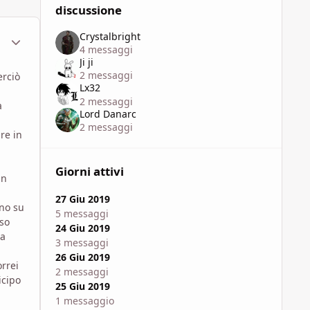
discussione
Crystalbright
ment_1604558
Statistiche Autore
4 messaggi
Ji ji
2 messaggi
erciò
Lx32
2 messaggi
a
Lord Danarc
2 messaggi
are in
Giorni attivi
un
27 Giu 2019
rno su
5 messaggi
sso
24 Giu 2019
la
3 messaggi
26 Giu 2019
rrei
2 messaggi
icipo
25 Giu 2019
1 messaggio