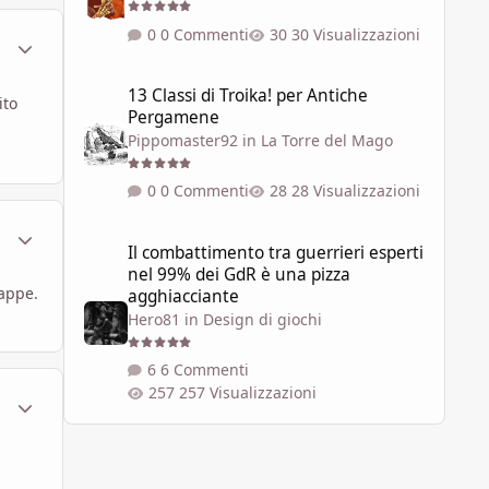
0 Commenti
30 Visualizzazioni
ment_1605304
Statistiche Autore
13 Classi di Troika! per Antiche Pergamene
13 Classi di Troika! per Antiche
ito
Pergamene
Pippomaster92
in
La Torre del Mago
0 Commenti
28 Visualizzazioni
ment_1605417
Statistiche Autore
Il combattimento tra guerrieri esperti nel 99% dei GdR è 
Il combattimento tra guerrieri esperti
nel 99% dei GdR è una pizza
mappe.
agghiacciante
Hero81
in
Design di giochi
6 Commenti
257 Visualizzazioni
ment_1605449
Statistiche Autore