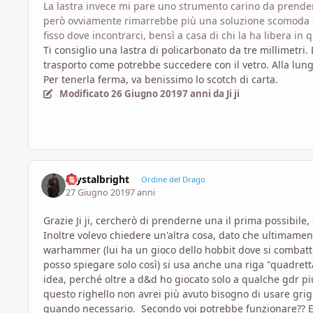
La lastra invece mi pare uno strumento carino da prendere
però ovviamente rimarrebbe più una soluzione scomoda d
fisso dove incontrarci, bensì a casa di chi la ha libera in 
Ti consiglio una lastra di policarbonato da tre millimetri
trasporto come potrebbe succedere con il vetro. Alla lun
Per tenerla ferma, va benissimo lo scotch di carta.
Modificato
26 Giugno 2019
7 anni
da Ji ji
Crystalbright
Ordine del Drago
27 Giugno 2019
7 anni
Grazie Ji ji, cercherò di prenderne una il prima possibile,
Inoltre volevo chiedere un'altra cosa, dato che ultimame
warhammer (lui ha un gioco dello hobbit dove si combatte 
posso spiegare solo così) si usa anche una riga "quadrett
idea, perché oltre a d&d ho giocato solo a qualche gdr pi
questo righello non avrei più avuto bisogno di usare grigl
quando necessario. Secondo voi potrebbe funzionare?? E