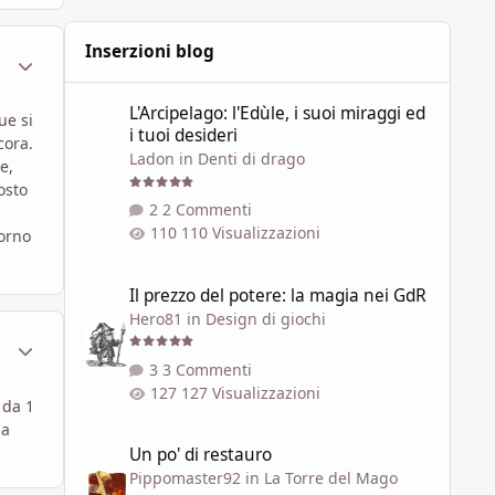
vetro. Alla lunga si righer
Inserzioni blog
ment_1604665
Statistiche Autore
L'Arcipelago: l'Edùle, i suoi miraggi ed i tuoi desideri
L'Arcipelago: l'Edùle, i suoi miraggi ed
ue si
i tuoi desideri
cora.
Ladon
in
Denti di drago
e,
osto
2 Commenti
110 Visualizzazioni
forno
Il prezzo del potere: la magia nei GdR
Il prezzo del potere: la magia nei GdR
Hero81
in
Design di giochi
ment_1604797
Statistiche Autore
3 Commenti
127 Visualizzazioni
 da 1
sa
Un po' di restauro
Un po' di restauro
Pippomaster92
in
La Torre del Mago