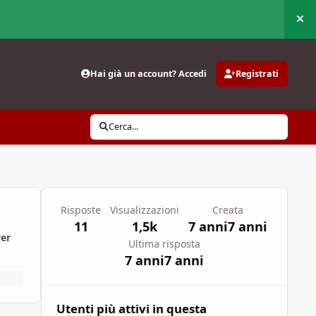
Nas
Hai già un account? Accedi
Registrati
Cerca...
Risposte
Visualizzazioni
Creata
11
1,5k
7 anni
7 anni
wer
Ultima risposta
7 anni
7 anni
Utenti più attivi in questa