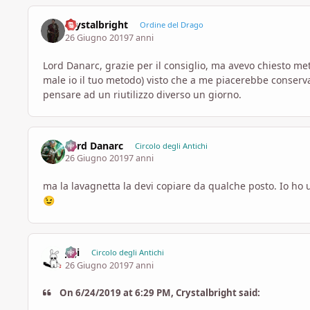
Crystalbright
Ordine del Drago
26 Giugno 2019
7 anni
Lord Danarc, grazie per il consiglio, ma avevo chiesto me
male io il tuo metodo) visto che a me piacerebbe conserv
pensare ad un riutilizzo diverso un giorno.
Lord Danarc
Circolo degli Antichi
26 Giugno 2019
7 anni
ma la lavagnetta la devi copiare da qualche posto. Io ho
😉
Ji ji
Circolo degli Antichi
26 Giugno 2019
7 anni
On 6/24/2019 at 6:29 PM, Crystalbright said: