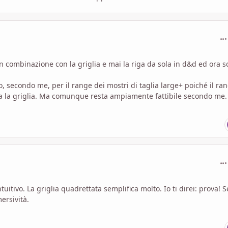
com
 combinazione con la griglia e mai la riga da sola in d&d ed ora 
, secondo me, per il range dei mostri di taglia large+ poiché il ra
nza la griglia. Ma comunque resta ampiamente fattibile secondo me
com
tivo. La griglia quadrettata semplifica molto. Io ti direi: prova! S
ersività.