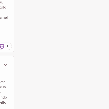
e,
osto
a nel
1
ment_1605547
Statistiche Autore
come
e lo
o
sando
ello