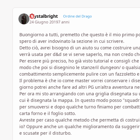
Crystalbright
Ordine del Drago
24 Giugno 2019
7 anni
Buongiorno a tutti, premetto che questo è il mio primo p
spero di aver indovinato la sezione in cui scrivere.
Detto ciò, avrei bisogno di un aiuto su come costruire un
verrà usata per d&d se vi serve saperlo, ma non credo che i
Per essere più preciso, ho già visto tutorial e consigli che 
modo che poi si disegnino le stanze/il dungeon/ o qualsias
combattimento semplicemente pulire con un fazzoletto e 
Il problema è che io come master vorrei conservare i dis
giorno potrei anche fare ad altri PG un'altra avventura n
Per ora mi sto arrangiando con una griglia disegnata su u
cui è disegnata la mappa. In questo modo posso "squadra
per smuoversi e dopo qualche turno finiamo per combatte
carta forno e il foglio sotto.
Avreste per caso qualche metodo che permetta di costruir
io? Oppure anche un qualche miglioramento da suggerire 
e scusate per il disturbo.