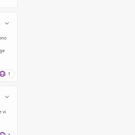
ment_1605550
Statistiche Autore
sono
nge
.
1
ment_1605581
Statistiche Autore
e vi
1