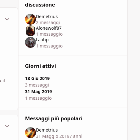
discussione
Demetrius
ment_1597218
Statistiche Autore
2 messaggi
Alonewolf87
1 messaggio
Laahp
1 messaggio
Giorni attivi
18 Giu 2019
 il
3 messaggi
31 Mag 2019
1 messaggio
Messaggi più popolari
ment_1597268
Statistiche Autore
Demetrius
31 Maggio 2019
7 anni