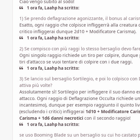
Ciao vengo subito al sodo!
1 ora fa, Laahp ha scritto:
1) Se prendo deflagrazione agonizzante, il bonus al caris
Esatto, ogni raggio che colpisce infliggerrà alla creatura 
critico infliggerai dunque 2d10 + Modificatore Carisma).
1 ora fa, Laahp ha scritto:
2) Se compisco con più raggi lo stesso bersaglio devo fare 
Ogni singolo raggio richiede un tiro per colpire, dunque 
tiri d'attacco se vuoi tentare di colpire con i due raggi.
1 ora fa, Laahp ha scritto:
3) Se lancio sul bersaglio Sortilegio, e poi lo colpisco con 
attiva più volte?
Assolutamente sì! Sortilegio per infliggere il suo danno e
attacco. Ogni raggio di Deflagrazione Occulta richiede un 
incantesimo), dunque per esempio raggiunto il quinto livel
(escludendo i critici) infliggerai
1d10 + Modificatore Cari
Carisma + 1d6 danni necrotici
con il secondo raggio!
1 ora fa, Laahp ha scritto:
se uso Booming Blade su un bersaglio su cui ho castato pr