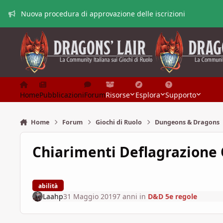
Vai al contenuto
Nuova procedura di approvazione delle iscrizioni
Home
Pubblicazioni
Forum
Risorse
Esplora
Supporto
Home
Forum
Giochi di Ruolo
Dungeons & Dragons
Chiarimenti Deflagrazione 
abilità
Laahp
31 Maggio 2019
7 anni
in
D&D 5e regole