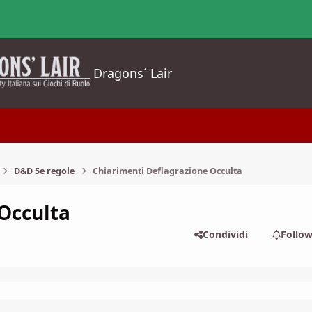
Dragons´ Lair
D&D 5e regole
Chiarimenti Deflagrazione Occulta
Occulta
Condividi
Follo