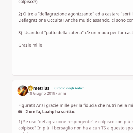
colpisco?)
2) Oltre a "deflagrazione agonizzante" ed a castare "sorti
Deflagrazione Occulta? Anche multiclassando, ci sono co
3) Usando il "patto della catena" c'è un modo per far cas
Grazie mille
Demetrius
Circolo degli Antichi
18 Giugno 2019
7 anni
Figurati! Anzi grazie mille per la fiducia che nutri nella 
2 ore fa, Laahp ha scritto:
1) Se
uso "deflagrazione respingente" e colpisco con più r
colpisce? In più il bersaglio non ha alcun TS a questo spo