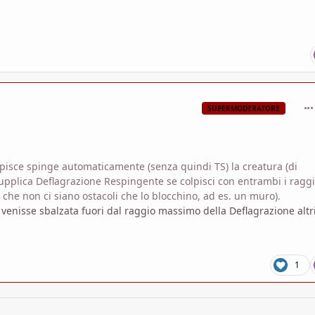
com
SUPERMODERATORE
olpisce spinge automaticamente (senza quindi TS) la creatura (di
a supplica Deflagrazione Respingente se colpisci con entrambi i raggi
o che non ci siano ostacoli che lo blocchino, ad es. un muro).
 venisse sbalzata fuori dal raggio massimo della Deflagrazione altr
1