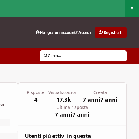
Nas
Hai già un account? Accedi
Registrati
Cerca...
Risposte
Visualizzazioni
Creata
4
17,3k
7 anni
7 anni
wer
Ultima risposta
7 anni
7 anni
Utenti più attivi in questa