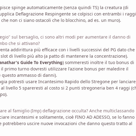
olpisce spinge automaticamente (senza quindi TS) la creatura (di
a supplica Deflagrazione Respingente se colpisci con entrambi i raggi
o che non ci siano ostacoli che lo blocchino, ad es. un muro).
legio" sul bersaglio, ci sono altri
modi per aumentare il danno di
mbo che si attivano
?
a addirittura più efficace con i livelli successivi del PG dato che
lot di livello più alto (a patto di mantenere la concentrazione).
anathar's Guide To Everything
) sommeresti inoltre il tuo bonus di
l primo turno dovresti utilizzare l'azione bonus per maledire il
re questo ammasso di danni).
agia potresti usare Incantesimo Rapido dello Stregone per lanciare
al livello 5 spareresti al costo si 2 punti stregoneria ben 4 raggi (c
po).
tare al famiglio (Imp) deflagrazione occulta? Anche multiclassando
ciare incantesimi e solitamente, cioè FINO AD ADESSO, se lo fanno
e potrebbero uscire nuove invocazioni che danno questo tratto al