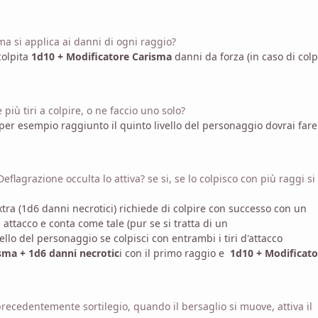
ma si applica ai danni di ogni raggio?
colpita
1d10 + Modificatore Carisma
danni da forza (in caso di col
più tiri a colpire, o ne faccio uno solo?
per esempio raggiunto il quinto livello del personaggio dovrai far
Deflagrazione occulta lo attiva? se si, se lo colpisco con più raggi si
xtra (1d6 danni necrotici) richiede di colpire con successo con un
attacco e conta come tale (pur se si tratta di un
lo del personaggio se colpisci con entrambi i tiri d'attacco
sma + 1d6 danni necrotic
i con il primo raggio e
1d10 + Modificato
ecedentemente sortilegio, quando il bersaglio si muove, attiva il