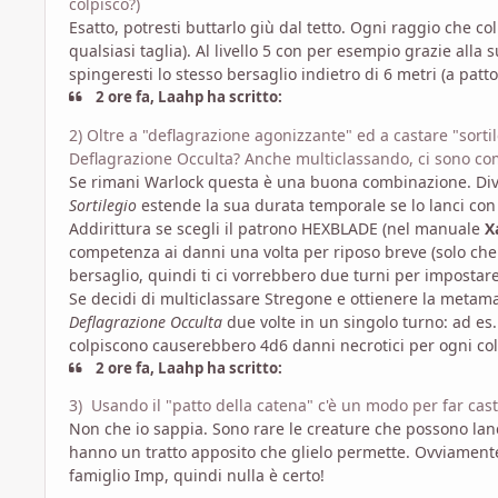
colpisco?
)
Esatto, potresti buttarlo giù dal tetto. Ogni raggio che c
qualsiasi taglia). Al livello 5 con per esempio grazie all
spingeresti lo stesso bersaglio indietro di 6 metri (a patt
2 ore fa, Laahp ha scritto:
2) Oltre a "deflagrazione agonizzante
" ed a castare "sorti
Deflagrazione Occulta? Anche multiclassando, ci sono co
Se rimani Warlock questa è una buona combinazione. Divent
Sortilegio
estende la sua durata temporale se lo lanci con s
Addirittura se scegli il patrono HEXBLADE (nel manuale
X
competenza ai danni una volta per riposo breve (solo che i
bersaglio, quindi ti ci vorrebbero due turni per imposta
Se decidi di multiclassare Stregone e ottienere la metam
Deflagrazione Occulta
due volte in un singolo turno: ad es. 
colpiscono causerebbero 4d6 danni necrotici per ogni col
2 ore fa, Laahp ha scritto:
3) Usando il "patto della catena" c'è un modo per far cas
Non che io sappia. Sono rare le creature che possono lan
hanno un tratto apposito che glielo permette. Ovviament
famiglio Imp, quindi nulla è certo!