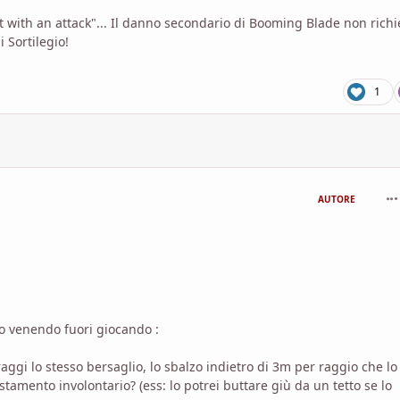
it with an attack"... Il danno secondario di Booming Blade non rich
 Sortilegio!
1
com
AUTORE
no venendo fuori giocando
:
aggi lo stesso bersaglio, lo sbalzo indietro di 3m per raggio che lo
stamento involontario? (ess: lo potrei buttare giù da un tetto se lo