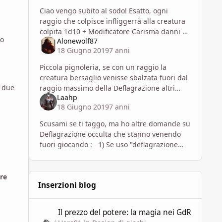
Ciao vengo subito al sodo! Esatto, ogni
raggio che colpisce infliggerrà alla creatura
colpita 1d10 + Modificatore Carisma danni da
po
Alonewolf87
forza (in caso di colpo critico infliggerai
18 Giugno 2019
7 anni
dunque 2d10 + Modi
Piccola pignoleria, se con un raggio la
creatura bersaglio venisse sbalzata fuori dal
e due
raggio massimo della Deflagrazione altri
Laahp
eventuali raggi ulteriori non potrebbero
18 Giugno 2019
7 anni
colpirla
Scusami se ti taggo, ma ho altre domande su
Deflagrazione occulta che stanno venendo
fuori giocando : 1) Se uso "deflagrazione
respingente" e colpisco con più raggi lo
stesso bersagli
re
Inserzioni blog
Il prezzo del potere: la magia nei GdR
Il prezzo del potere: la magia nei GdR