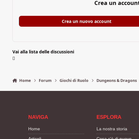
Crea un accoun
Crea un nuovo account
Vai alla lista delle discussioni
Home
Forum
Giochi di Ruolo
Dungeons & Dragons
NAVIGA
ESPLORA
Home
La nostra storia
Articoli
Cosa c'è di nuovo