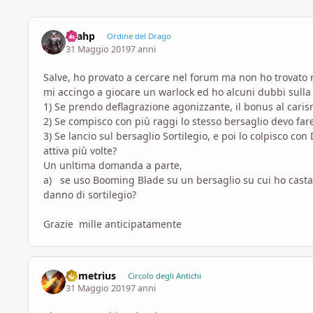
Laahp
Ordine del Drago
31 Maggio 2019
7 anni
Salve, ho provato a cercare nel forum ma non ho trovato r
mi accingo a giocare un warlock ed ho alcuni dubbi sulla 
1) Se prendo deflagrazione agonizzante, il bonus al caris
2) Se compisco con più raggi lo stesso bersaglio devo fare 
3) Se lancio sul bersaglio Sortilegio, e poi lo colpisco con 
attiva più volte?
Un unltima domanda a parte,
a) se uso Booming Blade su un bersaglio su cui ho castat
danno di sortilegio?
Grazie mille anticipatamente
Demetrius
Circolo degli Antichi
31 Maggio 2019
7 anni