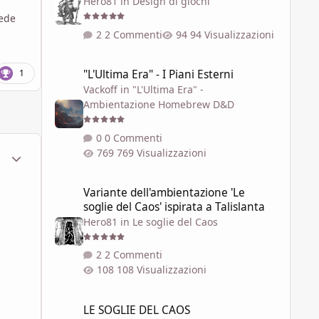
Hero81
in
Design di giochi
iede
2 Commenti
94 Visualizzazioni
"L'Ultima Era" - I Piani Esterni
1
"L'Ultima Era" - I Piani Esterni
Vackoff
in
"L'Ultima Era" -
Ambientazione Homebrew D&D
0 Commenti
769 Visualizzazioni
ment_1602683
Statistiche Autore
Variante dell'ambientazione 'Le soglie del Caos' ispirata a 
Variante dell'ambientazione 'Le
soglie del Caos' ispirata a Talislanta
Hero81
in
Le soglie del Caos
2 Commenti
108 Visualizzazioni
LE SOGLIE DEL CAOS
LE SOGLIE DEL CAOS