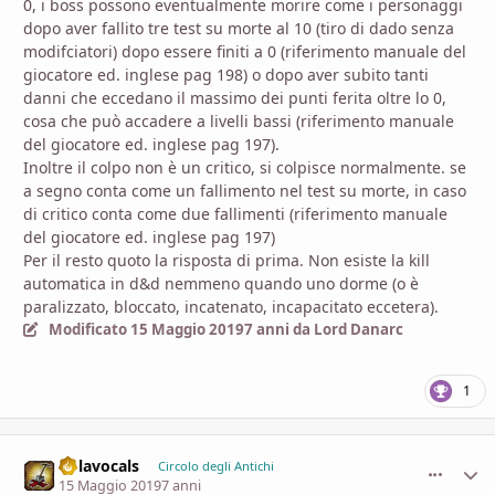
0, i boss possono eventualmente morire come i personaggi
dopo aver fallito tre test su morte al 10 (tiro di dado senza
modifciatori) dopo essere finiti a 0 (riferimento manuale del
giocatore ed. inglese pag 198) o dopo aver subito tanti
danni che eccedano il massimo dei punti ferita oltre lo 0,
cosa che può accadere a livelli bassi (riferimento manuale
del giocatore ed. inglese pag 197).
Inoltre il colpo non è un critico, si colpisce normalmente. se
a segno conta come un fallimento nel test su morte, in caso
di critico conta come due fallimenti (riferimento manuale
del giocatore ed. inglese pag 197)
Per il resto quoto la risposta di prima. Non esiste la kill
automatica in d&d nemmeno quando uno dorme (o è
paralizzato, bloccato, incatenato, incapacitato eccetera).
Modificato
15 Maggio 2019
7 anni
da Lord Danarc
1
nolavocals
comment_
Stati
Circolo degli Antichi
15 Maggio 2019
7 anni