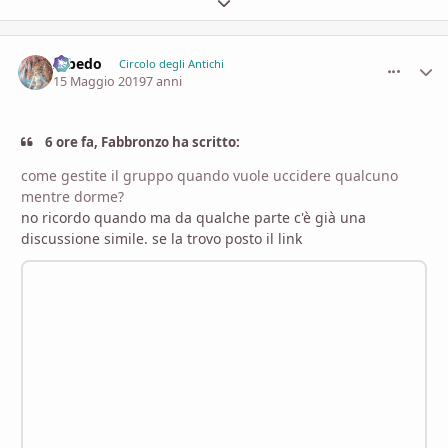
Espandi panoramica del topic
Albedo
comment_
Stati
Circolo degli Antichi
15 Maggio 2019
7 anni
6 ore fa, Fabbronzo ha scritto:
come gestite il gruppo quando vuole uccidere qualcuno
mentre dorme?
no ricordo quando ma da qualche parte c'è già una
discussione simile. se la trovo posto il link