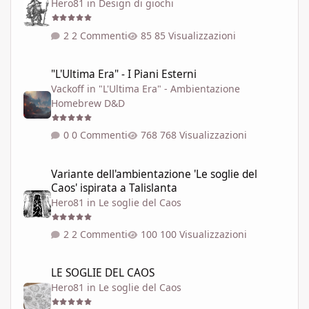
Hero81
in
Design di giochi
2 Commenti
85 Visualizzazioni
"L'Ultima Era" - I Piani Esterni
"L'Ultima Era" - I Piani Esterni
Vackoff
in
"L'Ultima Era" - Ambientazione
Homebrew D&D
0 Commenti
768 Visualizzazioni
Variante dell'ambientazione 'Le soglie del Caos' ispirata a Talisla
Variante dell'ambientazione 'Le soglie del
Caos' ispirata a Talislanta
Hero81
in
Le soglie del Caos
2 Commenti
100 Visualizzazioni
LE SOGLIE DEL CAOS
LE SOGLIE DEL CAOS
Hero81
in
Le soglie del Caos