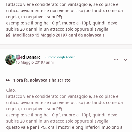
l'attacco viene considerato con vantaggio e, se colpisce è
critico. ovviamente se non viene ucciso (portando, come da
regola, in negativo i suoi PF)
esempio: se il png ha 10 pf, muore a -10pf, quindi, deve
subire 20 danni in un attacco solo oppure si sveglia.
Modificato
15 Maggio 2019
7 anni
da nolavocals
Lord Danarc
comment_
Stati
Circolo degli Antichi
15 Maggio 2019
7 anni
1 ora fa, nolavocals ha scritto:
Ciao,
l'attacco viene considerato con vantaggio e, se colpisce è
critico. ovviamente se non viene ucciso (portando, come da
regola, in negativo i suoi PF)
esempio: se il png ha 10 pf, muore a -10pf, quindi, deve
subire 20 danni in un attacco solo oppure si sveglia.
questo vale per i PG, ora i mostri e png inferiori muoiono a