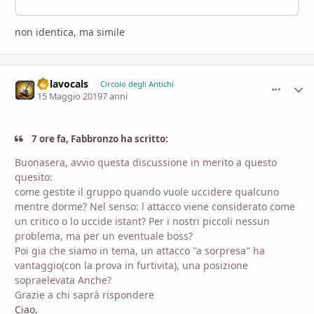
non identica, ma simile
nolavocals
comment_
Stati
Circolo degli Antichi
15 Maggio 2019
7 anni
7 ore fa, Fabbronzo ha scritto:
Buonasera, avvio questa discussione in merito a questo
quesito:
come gestite il gruppo quando vuole uccidere qualcuno
mentre dorme? Nel senso: l attacco viene considerato come
un critico o lo uccide istant? Per i nostri piccoli nessun
problema, ma per un eventuale boss?
Poi gia che siamo in tema, un attacco "a sorpresa" ha
vantaggio(con la prova in furtivita), una posizione
sopraelevata Anche?
Grazie a chi saprà rispondere
Ciao,