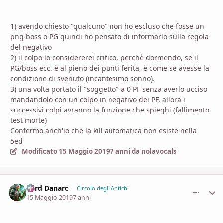
1) avendo chiesto "qualcuno" non ho escluso che fosse un
png boss o PG quindi ho pensato di informarlo sulla regola
del negativo
2) il colpo lo considererei critico, perchè dormendo, se il
PG/boss ecc. è al pieno dei punti ferita, è come se avesse la
condizione di svenuto (incantesimo sonno).
3) una volta portato il "soggetto" a 0 PF senza averlo ucciso
mandandolo con un colpo in negativo dei PF, allora i
successivi colpi avranno la funzione che spieghi (fallimento
test morte)
Confermo anch'io che la kill automatica non esiste nella
5ed
Modificato
15 Maggio 2019
7 anni
da nolavocals
Lord Danarc
comment_
Stati
Circolo degli Antichi
15 Maggio 2019
7 anni