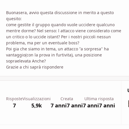
Buonasera, avvio questa discussione in merito a questo
quesito:
come gestite il gruppo quando vuole uccidere qualcuno
mentre dorme? Nel senso: l attacco viene considerato come
un critico o lo uccide istant? Per i nostri piccoli nessun
problema, ma per un eventuale boss?
Poi gia che siamo in tema, un attacco "a sorpresa" ha
vantaggio(con la prova in furtivita), una posizione
sopraelevata Anche?
Grazie a chi saprà rispondere
Risposte
Visualizzazioni
Creata
Ultima risposta
7
5,9k
7 anni
7 anni
7 anni
7 anni