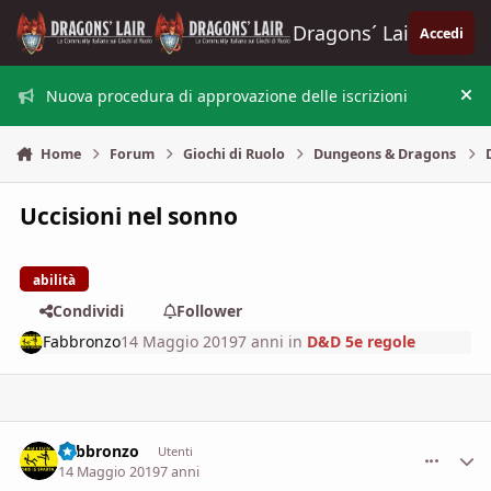
Vai al contenuto
Dragons´ Lair
Accedi
Nuova procedura di approvazione delle iscrizioni
Nas
Home
Forum
Giochi di Ruolo
Dungeons & Dragons
Uccisioni nel sonno
abilità
Condividi
Follower
Fabbronzo
14 Maggio 2019
7 anni
in
D&D 5e regole
Fabbronzo
comment_
Stati
Utenti
14 Maggio 2019
7 anni