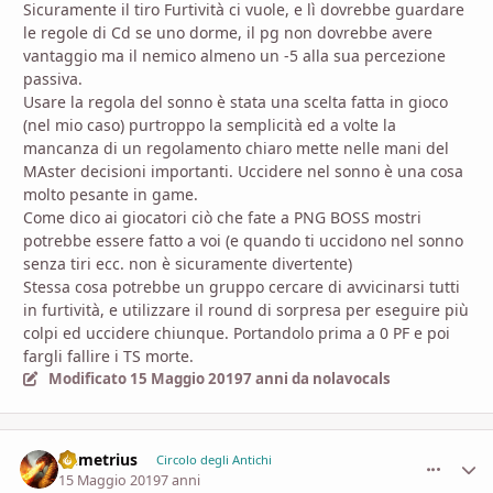
Sicuramente il tiro Furtività ci vuole, e lì dovrebbe guardare
le regole di Cd se uno dorme, il pg non dovrebbe avere
vantaggio ma il nemico almeno un -5 alla sua percezione
passiva.
Usare la regola del sonno è stata una scelta fatta in gioco
(nel mio caso) purtroppo la semplicità ed a volte la
mancanza di un regolamento chiaro mette nelle mani del
MAster decisioni importanti. Uccidere nel sonno è una cosa
molto pesante in game.
Come dico ai giocatori ciò che fate a PNG BOSS mostri
potrebbe essere fatto a voi (e quando ti uccidono nel sonno
senza tiri ecc. non è sicuramente divertente)
Stessa cosa potrebbe un gruppo cercare di avvicinarsi tutti
in furtività, e utilizzare il round di sorpresa per eseguire più
colpi ed uccidere chiunque. Portandolo prima a 0 PF e poi
fargli fallire i TS morte.
Modificato
15 Maggio 2019
7 anni
da nolavocals
Demetrius
comment_
Stati
Circolo degli Antichi
15 Maggio 2019
7 anni