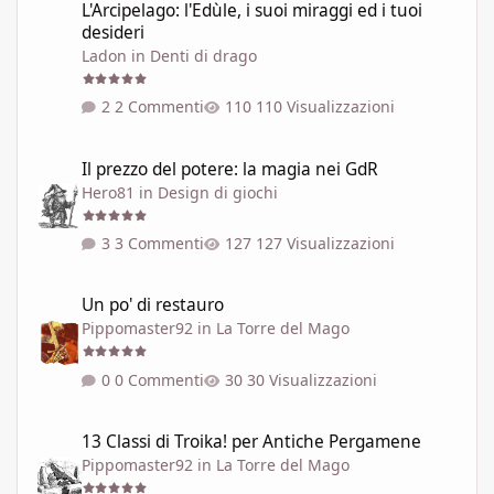
L'Arcipelago: l'Edùle, i suoi miraggi ed i tuoi
desideri
Ladon
in
Denti di drago
2 Commenti
110 Visualizzazioni
Il prezzo del potere: la magia nei GdR
Il prezzo del potere: la magia nei GdR
Hero81
in
Design di giochi
3 Commenti
127 Visualizzazioni
Un po' di restauro
Un po' di restauro
Pippomaster92
in
La Torre del Mago
0 Commenti
30 Visualizzazioni
13 Classi di Troika! per Antiche Pergamene
13 Classi di Troika! per Antiche Pergamene
Pippomaster92
in
La Torre del Mago