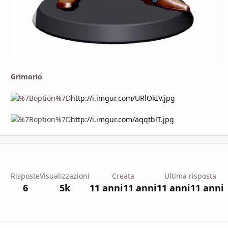
Grimorio
http://i.imgur.com/URlOkIV.jpg
http://i.imgur.com/aqqtblT.jpg
Risposte
Visualizzazioni
Creata
Ultima risposta
6
5k
11 anni
11 anni
11 anni
11 anni