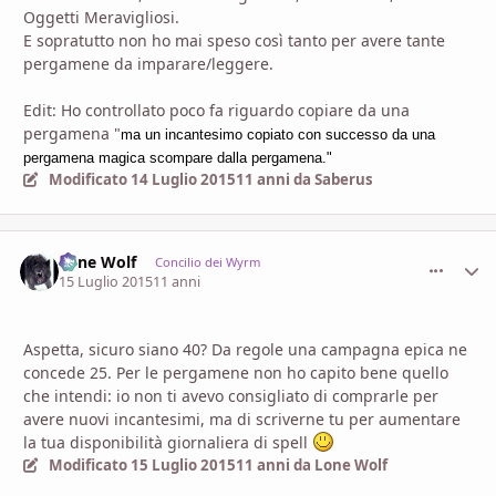
Oggetti Meravigliosi.
E sopratutto non ho mai speso così tanto per avere tante
pergamene da imparare/leggere.
Edit: Ho controllato poco fa riguardo copiare da una
pergamena "
ma un incantesimo copiato con successo da una
pergamena magica scompare dalla pergamena."
Modificato
14 Luglio 2015
11 anni
da Saberus
Lone Wolf
comment_
Stati
Concilio dei Wyrm
15 Luglio 2015
11 anni
Aspetta, sicuro siano 40? Da regole una campagna epica ne
concede 25. Per le pergamene non ho capito bene quello
che intendi: io non ti avevo consigliato di comprarle per
avere nuovi incantesimi, ma di scriverne tu per aumentare
la tua disponibilità giornaliera di spell
Modificato
15 Luglio 2015
11 anni
da Lone Wolf