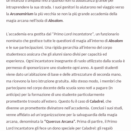
un'infanzia tranquilla fino a quando non fu abbastanza grande per
intraprendere la sua strada. I suoi genitori lo aiutarono nel viaggio verso
la
Arcanamirium
la più vecchia se non la più grande accademia della
magia arcana nell'isola di
Absalom
.
L'accademia era gestita dal “
Primo Lord Incantatore
”, un funzionario
nominato che gestisce tutte le questioni di magia all'interno di
Absalom
e le sue partecipazioni. Una rigida gerarchia all'interno del corpo
studentesco assicura che gli alunni siano divisi per capacità ed
esperienza. Ogni incantatore insegnante di ruolo utilizzato dalla scuola è
permesso di sponsorizzare uno studente ogni anno. A questi studenti
viene dato un'abitazione di base e delle attrezzature di seconda mano,
ma ricevono la loro istruzione gratuita. Allo stesso modo, i membri che
partecipano nel corpo docente della scuola sono noti a pagare (in
anticipo) per la formazione di uno studente particolarmente
promettente trovato all'estero. Questo fu il caso di
Caladrel
, che
divenne un promettente divinatore nell'accademia. Conclusi i suoi studi,
venne affidato ad un'organizzazione per la salvaguardia della magia
arcana, denominata la
“Quercus Arcana”.
Prima di partire, il Primo
Lord Incantatore gli fece un dono speciale per Caladrel: gli regalò