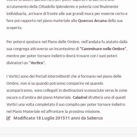
scrutamento della
Cittadella Splendente
e poterla così finalmente
individuarla, arrivare di fronte alle sue grandi mura per esserne certo e
fare poi rapporto nel piano materiale alla
Quercus Arcana
della sua
scoperta.
Per potersi spostare nel Piano delle Ombre, nell'andata fu aiutato dalla
sua congrega attraverso un incantesimo di
“Camminare nelle Ombre”
,
mentre per poter tornare indietro dovrà trovare con i suoi poteri
divinatori un “
Vortice
”.
I Vortici sono dei Portali intermittenti che si formano nel piano delle
Ombre, non si sa quando potranno comparire né quando
scompariranno, sono collegati in destinazioni sconosciute verso le zone
oscure o d'ombra del piano Materiale.
Caladrel
sfrutterà uno di questi
Vortici una volta completato il suo compito per poter tornare indietro
nel Piano Materiale ed affrontare la prossima missione.
Modificato
18 Luglio 2015
11 anni
da Saberus