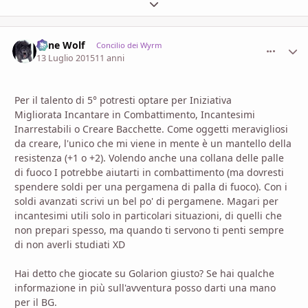
Espandi panoramica del topic
Lone Wolf
comment_
Stati
Concilio dei Wyrm
13 Luglio 2015
11 anni
Per il talento di 5° potresti optare per Iniziativa
Migliorata Incantare in Combattimento, Incantesimi
Inarrestabili o Creare Bacchette. Come oggetti meravigliosi
da creare, l'unico che mi viene in mente è un mantello della
resistenza (+1 o +2). Volendo anche una collana delle palle
di fuoco I potrebbe aiutarti in combattimento (ma dovresti
spendere soldi per una pergamena di palla di fuoco). Con i
soldi avanzati scrivi un bel po' di pergamene. Magari per
incantesimi utili solo in particolari situazioni, di quelli che
non prepari spesso, ma quando ti servono ti penti sempre
di non averli studiati XD
Hai detto che giocate su Golarion giusto? Se hai qualche
informazione in più sull'avventura posso darti una mano
per il BG.