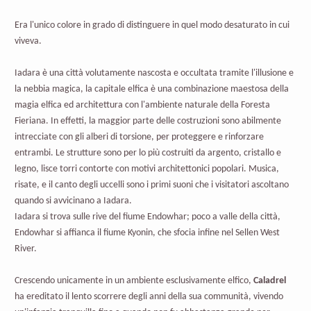
Era l'unico colore in grado di distinguere in quel modo desaturato in cui
viveva.
Iadara è una città volutamente nascosta e occultata tramite l'illusione e
la nebbia magica, la capitale elfica è una combinazione maestosa della
magia elfica ed architettura con l'ambiente naturale della Foresta
Fieriana. In effetti, la maggior parte delle costruzioni sono abilmente
intrecciate con gli alberi di torsione, per proteggere e rinforzare
entrambi. Le strutture sono per lo più costruiti da argento, cristallo e
legno, lisce torri contorte con motivi architettonici popolari. Musica,
risate, e il canto degli uccelli sono i primi suoni che i visitatori ascoltano
quando si avvicinano a Iadara.
Iadara si trova sulle rive del fiume Endowhar; poco a valle della città,
Endowhar si affianca il fiume Kyonin, che sfocia infine nel Sellen West
River.
Crescendo unicamente in un ambiente esclusivamente elfico,
Caladrel
ha ereditato il lento scorrere degli anni della sua communità, vivendo