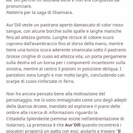
pronunciare.
Panterra
per la saga di Shannara.
Aur'Dill veste un pastrano aperto damascato di color rosso
sangue, con alcune borchie sulle spalle e larghe maniche
fino ad altezza gomito. Lunghe strisce di cotone scuro
coprono dall'avambraccio fino al dorso della mano, mentre
tiene una tunica
scura
aderente smanicata sotto il pastrano.
Grosse cinghie di cuoio ad altezza vita, un porta pergamene
sulla destra ed un borsa per i componenti incantesimi sulla
sinistra, mentre al centro 3 pozioni in posizione obliqua. I
pantaloni sono lunghi e non molto larghi, concludendo con
scarpe di cuoio rinforzate in ferro.
Non ho ancora pensato bene alla motivazione del
personaggio, me lo sono immaginato come uno degli adepti
della
Quercus Arcana
, mandato ad esplorare il piano delle
ombre alla ricerca di informazioni riguardo la
Cittadella Splendente (semmai esiste nell'ambientazione di
Golarion). La premessa è che
Aur'Dill
quando incontrerà i
giocatori proporrà un patto con essi: aiutarlo a trovare "
Il