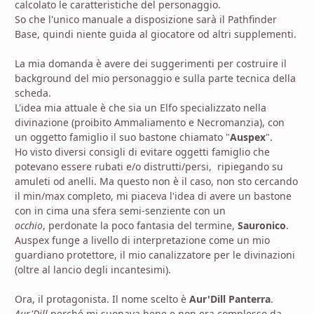
calcolato le caratteristiche del personaggio.
So che l'unico manuale a disposizione sarà il Pathfinder
Base, quindi niente guida al giocatore od altri supplementi.
La mia domanda è avere dei suggerimenti per costruire il
background del mio personaggio e sulla parte tecnica della
scheda.
L'idea mia attuale è che sia un Elfo specializzato nella
divinazione (proibito Ammaliamento e Necromanzia), con
un oggetto famiglio il suo bastone chiamato "
Auspex
".
Ho visto diversi consigli di evitare oggetti famiglio che
potevano essere rubati e/o distrutti/persi, ripiegando su
amuleti od anelli. Ma questo non è il caso, non sto cercando
il min/max completo, mi piaceva l'idea di avere un bastone
con in cima una sfera semi-senziente con un
occhio
, perdonate la poco fantasia del termine,
Sauronico
.
Auspex funge a livello di interpretazione come un mio
guardiano protettore, il mio canalizzatore per le divinazioni
(oltre al lancio degli incantesimi).
Ora, il protagonista. Il nome scelto è
Aur'Dill Panterra
.
Aur'Dill
perché mi suonava bene e non era complesso da