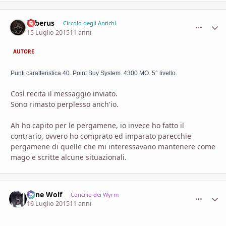
Saberus
comment_
Stati
Circolo degli Antichi
15 Luglio 2015
11 anni
AUTORE
Punti caratteristica 40. Point Buy System. 4300 MO. 5° livello. 
Così recita il messaggio inviato.
Sono rimasto perplesso anch'io.
Ah ho capito per le pergamene, io invece ho fatto il
contrario, ovvero ho comprato ed imparato parecchie
pergamene di quelle che mi interessavano mantenere come
mago e scritte alcune situazionali.
Lone Wolf
comment_
Stati
Concilio dei Wyrm
16 Luglio 2015
11 anni