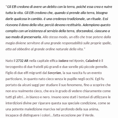
“
Gli Elfi credono di avere un debito con la terra, poiché essa crea e nutre
tutta la vita. Gli Elfi credono che, quando si prende alla terra, bisogna
darle qualcosa in cambio. è una credenza tradizionale, un rituale. Essi
ricevono il dono della vita; perciò devono restituirlo. Adempiono questo
compito con un'esistenza al servizio della terra, sforzandosi, ciascuno a
suo modo di preservarla.
Allo stesso modo, un elfo che trae potere dalla
magia diviene servitore di una grande responsabilità sulle proprie spalle,
atta ad obbedire al grande ordine naturale della vita.
“
Nato il
2732 AR
nella capitale elfica
Iadara
nel
Kyonin
,
Caladrel
è il
terzogenito di due fratelli più grandi e due sorelle più piccole gemelle.
Figlio di due elfi migranti dal
Sovyrian
, la sua nascita fu un evento
particolare, in quanto nato cieco senza le pupille negli occhi. Egli fu
portato da alcuni saggi per studiare il suo fenomeno, fino a scoprire che
non era realmente cieco, che era in grado di vedere chiaramente come
tutti gli altri...in bianco e nero. Invano sono stati i tentavi di utilizzare le
interdizioni divine per riparare questa sua speciale condizione, come se
una potente maledizione marciva nel profondo della sua anima,
incapace di distinguere i colori...fatta eccezione per il Verde.