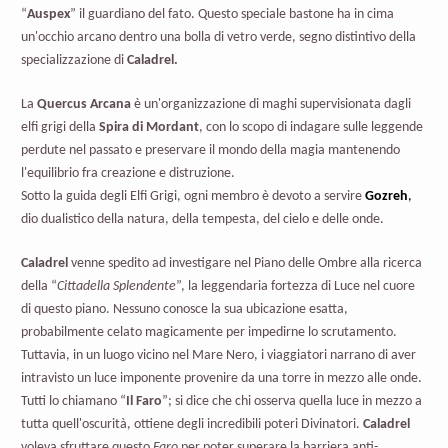
“
Auspex
” il guardiano del fato. Questo speciale bastone ha in cima
un'occhio arcano dentro una bolla di vetro verde, segno distintivo della
specializzazione di
Caladrel.
La
Quercus Arcana
è un'organizzazione di maghi supervisionata dagli
elfi grigi della
Spira di Mordant
, con lo scopo di indagare sulle leggende
perdute nel passato e preservare il mondo della magia mantenendo
l'equilibrio fra creazione e distruzione.
Sotto la guida degli Elfi Grigi, ogni membro è devoto a servire
Gozreh
,
dio dualistico della natura, della tempesta, del cielo e delle onde.
Caladrel
venne spedito ad investigare nel Piano delle Ombre alla ricerca
della “
Cittadella Splendente
”, la leggendaria fortezza di Luce nel cuore
di questo piano. Nessuno conosce la sua ubicazione esatta,
probabilmente celato magicamente per impedirne lo scrutamento.
Tuttavia, in un luogo vicino nel Mare Nero, i viaggiatori narrano di aver
intravisto un luce imponente provenire da una torre in mezzo alle onde.
Tutti lo chiamano “
Il Faro
”; si dice che chi osserva quella luce in mezzo a
tutta quell'oscurità, ottiene degli incredibili poteri Divinatori.
Caladrel
voleva sfruttare questo
Faro
per poter superare la barriera anti-