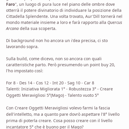
Faro
", un luogo di pura luce nel piano delle ombre dove
otterrà il potere divinatorio di individuare la posizione della
Cittadella Splendente. Una volta trovato, Aur'Dill tornerà nel
mondo materiale insieme a loro e farà rapporto alla
Quercus
Arcana
della sua scoperta.
Di background non ho ancora un i'dea precisa, ci sto
lavorando sopra.
Sulla build, come dicevo, non so ancora con quali
caratteristiche parto. Però presumendo un point buy 20,
l'ho impostato così:
For 8 - Des 14 - Cos 12 - Int 20 - Sag 10 - Car 8
Talenti: Iniziativa Migliorata 1° - Robustezza 3° -
Creare
Oggetti Meravigliosi 5°(Mago) - Talento vuoto 5°
Con Creare Oggetti Meravigliosi volevo farmi la fascia
dell'intelletto, ma a quanto pare dovrò aspettare l'8° livello
prima di poterla creare. Cosa posso creare con il livello
incantatore 5° che è buono per il Mago?