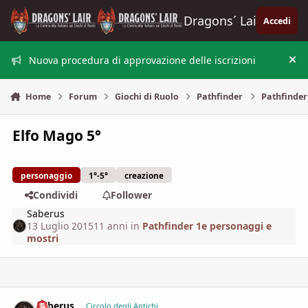
Vai al contenuto
Dragons´ Lair
Accedi
Nuova procedura di approvazione delle iscrizioni
Nas
Home
Forum
Giochi di Ruolo
Pathfinder
Pathfinder
Elfo Mago 5°
personaggio
1°-5°
creazione
Condividi
Follower
Saberus
13 Luglio 2015
11 anni
in
Pathfinder 1e personaggi e
mostri
Saberus
comment_
Stati
Circolo degli Antichi