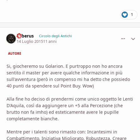
1
Saberus
comment_
Stati
Circolo degli Antichi
14 Luglio 2015
11 anni
AUTORE
Si, giocheremo su Golarion. E purtroppo non ho ancora
sentito il master per avere qualche informazione in più
sull'avventura (però in compenso mi ha detto che possiedo
40 punti da spendere sul Point Buy. Wow)
Alla fine ho deciso di prendermi come unico oggetto le Lenti
D'Aquila, così da aggiungere un +5 alla Percezione (che
brutto non fa imho) ed esteticamente avere le pupille
completamente bianche.
Mentre per i talenti sono rimasto con: Incantesimi in
Combattimento, Iniziativa Migliorato, Robustezza, Creare