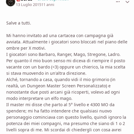
13 Luglio 2015
11 anni
Salve a tutti.
Mi hanno invitato ad una cartacea con campagna già
avviata. Attualmente i giocatori sono bloccati nel piano delle
ombre per X motivi.
I giocatori sono Barbaro, Ranger, Mago, Stregone, Ladro.
Per quanto il mio buon senso mi diceva di riempire il posto
vacante con un bardo (<3) oppure un chierico, la mia scelta
si stava muovendo in un'altra direzione.
Alché, tornando a casa, quando vidi il mio grimorio (in
realtà, un Dungeon Master Screen Personalizzato) e
nonostante due posti arcani già ricoperti, volevo ad ogni
modo interpretare un elfo mago.
Il master mi disse che parto al 5° livello e 4300 MO da
spendere; mi ha fatto intendere che qualsiasi nuovo
personaggio cominciava con questo livello, quindi ignoro la
potenza dei miei compagni, ma presumo che siano di 1 o 2
livelli sopra di me. Mi scordai di chiedergli con cosa avrei