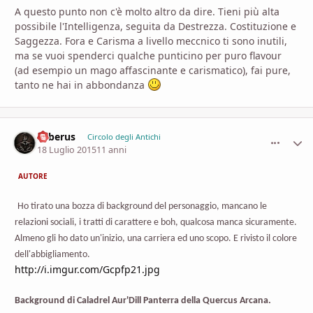
A questo punto non c'è molto altro da dire. Tieni più alta
possibile l'Intelligenza, seguita da Destrezza. Costituzione e
Saggezza. Fora e Carisma a livello meccnico ti sono inutili,
ma se vuoi spenderci qualche punticino per puro flavour
(ad esempio un mago affascinante e carismatico), fai pure,
tanto ne hai in abbondanza
Saberus
comment_
Stati
Circolo degli Antichi
18 Luglio 2015
11 anni
AUTORE
Ho tirato una bozza di background del personaggio, mancano le
relazioni sociali, i tratti di carattere e boh, qualcosa manca sicuramente.
Almeno gli ho dato un'inizio, una carriera ed uno scopo. E rivisto il colore
dell'abbigliamento.
http://i.imgur.com/Gcpfp21.jpg
Background di Caladrel Aur'Dill Panterra della Quercus Arcana.