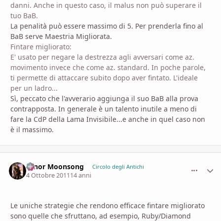
danni. Anche in questo caso, il malus non può superare il
tuo BaB.
La penalità può essere massimo di 5. Per prenderla fino al
BaB serve Maestria Migliorata.
Fintare migliorato:
E' usato per negare la destrezza agli avversari come az.
movimento invece che come az. standard. In poche parole,
ti permette di attaccare subito dopo aver fintato. L'ideale
per un ladro...
Sì, peccato che l'avverario aggiunga il suo BaB alla prova
contrapposta. In generale è un talento inutile a meno di
fare la CdP della Lama Invisibile...e anche in quel caso non
è il massimo.
Hinor Moonsong
comment_
Stati
Circolo degli Antichi
4 Ottobre 2011
14 anni
Le uniche strategie che rendono efficace fintare migliorato
sono quelle che sfruttano, ad esempio, Ruby/Diamond