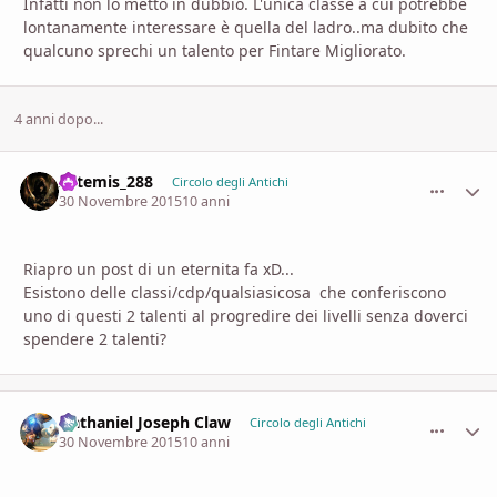
Infatti non lo metto in dubbio. L'unica classe a cui potrebbe
lontanamente interessare è quella del ladro..ma dubito che
qualcuno sprechi un talento per Fintare Migliorato.
4 anni dopo...
Artemis_288
comment_
Stati
Circolo degli Antichi
30 Novembre 2015
10 anni
Riapro un post di un eternita fa xD...
Esistono delle classi/cdp/qualsiasicosa che conferiscono
uno di questi 2 talenti al progredire dei livelli senza doverci
spendere 2 talenti?
Nathaniel Joseph Claw
comment_
Stati
Circolo degli Antichi
30 Novembre 2015
10 anni