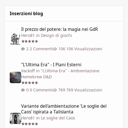
Inserzioni blog
Il prezzo del potere: la magia nei GdR
Il prezzo del potere: la magia nei GdR
Hero81
in
Design di giochi
2 Commenti
106 Visualizzazioni
"L'Ultima Era" - I Piani Esterni
"L'Ultima Era" - I Piani Esterni
Vackoff
in
"L'Ultima Era" - Ambientazione
Homebrew D&D
0 Commenti
769 Visualizzazioni
Variante dell'ambientazione 'Le soglie del Caos' ispirata a Talisla
Variante dell'ambientazione 'Le soglie del
Caos' ispirata a Talislanta
Hero81
in
Le soglie del Caos