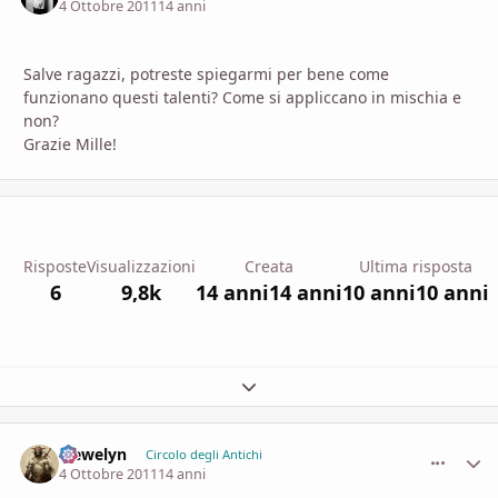
4 Ottobre 2011
14 anni
Salve ragazzi, potreste spiegarmi per bene come
funzionano questi talenti? Come si appliccano in mischia e
non?
Grazie Mille!
Risposte
Visualizzazioni
Creata
Ultima risposta
6
9,8k
14 anni
14 anni
10 anni
10 anni
Espandi panoramica del topic
Llewelyn
comment_
Stati
Circolo degli Antichi
4 Ottobre 2011
14 anni