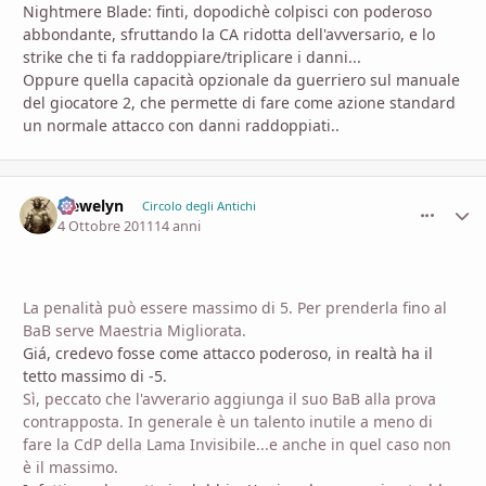
Nightmere Blade: finti, dopodichè colpisci con poderoso
abbondante, sfruttando la CA ridotta dell'avversario, e lo
strike che ti fa raddoppiare/triplicare i danni...
Oppure quella capacità opzionale da guerriero sul manuale
del giocatore 2, che permette di fare come azione standard
un normale attacco con danni raddoppiati..
Llewelyn
comment_
Stati
Circolo degli Antichi
4 Ottobre 2011
14 anni
La penalità può essere massimo di 5. Per prenderla fino al
BaB serve Maestria Migliorata.
Giá, credevo fosse come attacco poderoso, in realtà ha il
tetto massimo di -5.
Sì, peccato che l'avverario aggiunga il suo BaB alla prova
contrapposta. In generale è un talento inutile a meno di
fare la CdP della Lama Invisibile...e anche in quel caso non
è il massimo.