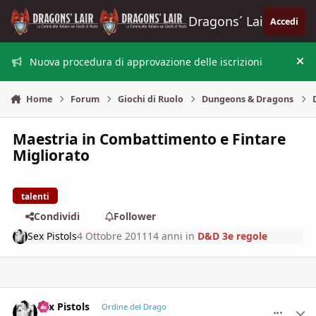
Vai al contenuto
Dragons´ Lair
Accedi
Nuova procedura di approvazione delle iscrizioni
Nas
Home
Forum
Giochi di Ruolo
Dungeons & Dragons
Maestria in Combattimento e Fintare
Migliorato
talenti
Condividi
Follower
Sex Pistols
4 Ottobre 2011
14 anni
in
D&D 3e regole
Sex Pistols
comment_
Stati
Ordine del Drago