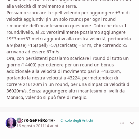
alla velocità di movimento a terra.
Possiamo scaricare la spell volendo per aggiungere +3m di
velocità aggiuntivi (in un solo round) per ogni round
rimanente dell'incantesimo in questione. Dato che dura 1
round/livello, al 20 verosimilmente possiamo aggiungere
19*3m=+57 metri aggiuntivi alla nostra velocità, portandola
a 9 (base) +15(spell) +57(scaricata) = 81m, che correndo x5
arrivano ad essere 67m/s
Ora, con persistenti possiamo scaricare i round di tutto un
giorno (14400) per ottenere per un round un bonus
addizionale alla velocità di movimento pari a +43200m,
portando la nostra velocità a 43224, permettendoci di
correre 216120m in un round, per una simpatica velocità di
36020m/s. Senza aggiungere altri incantesimi o livelli da
Monaco, volendo si può fare di meglio.
D@rK-SePHiRoTH-
comment_
Stati
Circolo degli Antichi
16 Agosto 2011
14 anni