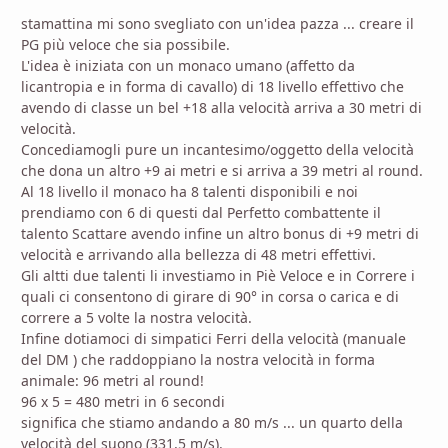
stamattina mi sono svegliato con un'idea pazza ... creare il
PG più veloce che sia possibile.
L'idea è iniziata con un monaco umano (affetto da
licantropia e in forma di cavallo) di 18 livello effettivo che
avendo di classe un bel +18 alla velocità arriva a 30 metri di
velocità.
Concediamogli pure un incantesimo/oggetto della velocità
che dona un altro +9 ai metri e si arriva a 39 metri al round.
Al 18 livello il monaco ha 8 talenti disponibili e noi
prendiamo con 6 di questi dal Perfetto combattente il
talento Scattare avendo infine un altro bonus di +9 metri di
velocità e arrivando alla bellezza di 48 metri effettivi.
Gli altti due talenti li investiamo in Piè Veloce e in Correre i
quali ci consentono di girare di 90° in corsa o carica e di
correre a 5 volte la nostra velocità.
Infine dotiamoci di simpatici Ferri della velocità (manuale
del DM ) che raddoppiano la nostra velocità in forma
animale: 96 metri al round!
96 x 5 = 480 metri in 6 secondi
significa che stiamo andando a 80 m/s ... un quarto della
velocità del suono (331,5 m/s).