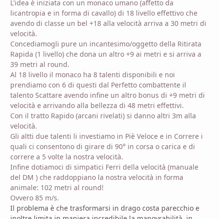
L'idea è iniziata con un monaco umano (affetto da
licantropia e in forma di cavallo) di 18 livello effettivo che
avendo di classe un bel +18 alla velocità arriva a 30 metri di
velocità.
Concediamogli pure un incantesimo/oggetto della Ritirata
Rapida (1 livello) che dona un altro +9 ai metri e si arriva a
39 metri al round.
Al 18 livello il monaco ha 8 talenti disponibili e noi
prendiamo con 6 di questi dal Perfetto combattente il
talento Scattare avendo infine un altro bonus di +9 metri di
velocità e arrivando alla bellezza di 48 metri effettivi.
Con il tratto Rapido (arcani rivelati) si danno altri 3m alla
velocità.
Gli altti due talenti li investiamo in Piè Veloce e in Correre i
quali ci consentono di girare di 90° in corsa o carica e di
correre a 5 volte la nostra velocità.
Infine dotiamoci di simpatici Ferri della velocità (manuale
del DM ) che raddoppiano la nostra velocità in forma
animale: 102 metri al round!
Ovvero 85 m/s.
Il problema è che trasformarsi in drago costa parecchio e
inoltre limita in maniera incredibile la manovrabilità, in