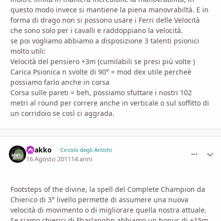
questo modo invece si mantiene la piena manovrabiltà. E in
forma di drago non si possono usare i Ferri delle Velocità
che sono solo per i cavalli e raddoppiano la velocità.
se poi vogliamo abbiamo a disposizione 3 talenti psionici
molto utili:
Velocità del pensiero +3m (cumilabili se presi più volte )
Carica Psionica n svolte di 90° = mod dex utile percheè
possiamo farlo anche in corsa
Corsa sulle pareti = beh, possiamo sfuttare i nostri 102
metri al round per correre anche in verticale o sul soffitto di
un corridoio se così ci aggrada.
Byakko
comment_
Stati
Circolo degli Antichi
16 Agosto 2011
14 anni
Footsteps of the divine, la spell del Complete Champion da
Chierico di 3° livello permette di assumere una nuova
velocità di movimento o di migliorare quella nostra attuale.
Se siamo chierici di Fharlanghn abbiamo un bonus di +15m