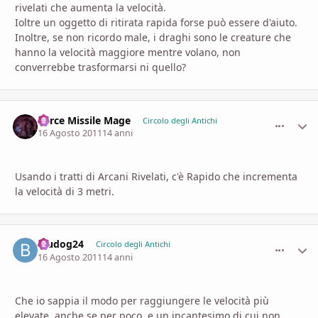
rivelati che aumenta la velocità.
Ioltre un oggetto di ritirata rapida forse può essere d'aiuto.
Inoltre, se non ricordo male, i draghi sono le creature che
hanno la velocità maggiore mentre volano, non
converrebbe trasformarsi ni quello?
Force Missile Mage
comment_
Stati
Circolo degli Antichi
16 Agosto 2011
14 anni
Usando i tratti di Arcani Rivelati, c'è Rapido che incrementa
la velocità di 3 metri.
bludog24
comment_
Stati
Circolo degli Antichi
16 Agosto 2011
14 anni
Che io sappia il modo per raggiungere le velocità più
elevate, anche se per poco, e un incantesimo di cui non