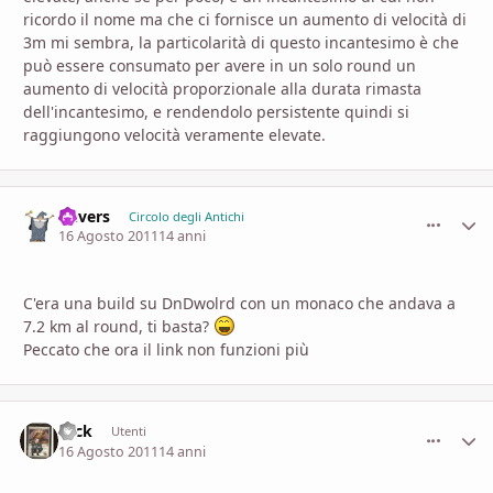
ricordo il nome ma che ci fornisce un aumento di velocità di
3m mi sembra, la particolarità di questo incantesimo è che
può essere consumato per avere in un solo round un
aumento di velocità proporzionale alla durata rimasta
dell'incantesimo, e rendendolo persistente quindi si
raggiungono velocità veramente elevate.
Gevers
comment_
Stati
Circolo degli Antichi
16 Agosto 2011
14 anni
C'era una build su DnDwolrd con un monaco che andava a
7.2 km al round, ti basta?
Peccato che ora il link non funzioni più
ceck
comment_
Stati
Utenti
16 Agosto 2011
14 anni