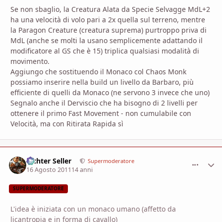
Se non sbaglio, la Creatura Alata da Specie Selvagge MdL+2
ha una velocità di volo pari a 2x quella sul terreno, mentre
la Paragon Creature (creatura suprema) purtroppo priva di
MdL (anche se molti la usano semplicemente adattando il
modificatore al GS che è 15) triplica qualsiasi modalità di
movimento.
Aggiungo che sostituendo il Monaco col Chaos Monk
possiamo inserire nella build un livello da Barbaro, più
efficiente di quelli da Monaco (ne servono 3 invece che uno)
Segnalo anche il Derviscio che ha bisogno di 2 livelli per
ottenere il primo Fast Movement - non cumulabile con
Velocità, ma con Ritirata Rapida sì
Richter Seller
comment_
Stati
Supermoderatore
16 Agosto 2011
14 anni
SUPERMODERATORE
L'idea è iniziata con un monaco umano (affetto da
licantropia e in forma di cavallo)