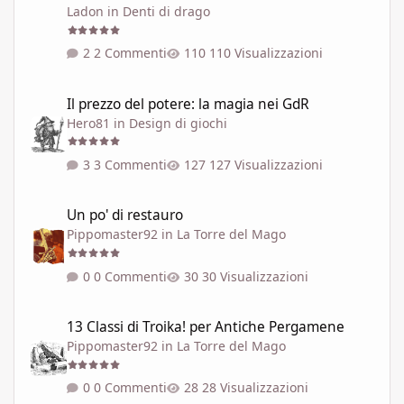
Ladon
in
Denti di drago
2 Commenti
110 Visualizzazioni
Il prezzo del potere: la magia nei GdR
Il prezzo del potere: la magia nei GdR
Hero81
in
Design di giochi
3 Commenti
127 Visualizzazioni
Un po' di restauro
Un po' di restauro
Pippomaster92
in
La Torre del Mago
0 Commenti
30 Visualizzazioni
13 Classi di Troika! per Antiche Pergamene
13 Classi di Troika! per Antiche Pergamene
Pippomaster92
in
La Torre del Mago
0 Commenti
28 Visualizzazioni