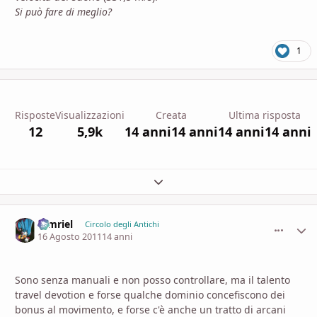
Si può fare di meglio?
1
Risposte
Visualizzazioni
Creata
Ultima risposta
12
5,9k
14 anni
14 anni
14 anni
14 anni
Espandi panoramica del topic
tamriel
comment_
Stati
Circolo degli Antichi
16 Agosto 2011
14 anni
Sono senza manuali e non posso controllare, ma il talento
travel devotion e forse qualche dominio concefiscono dei
bonus al movimento, e forse c'è anche un tratto di arcani