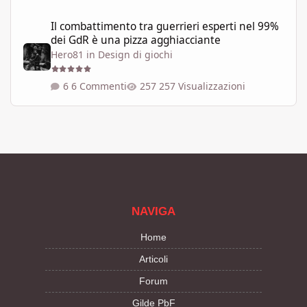
Il combattimento tra guerrieri esperti nel 99% dei GdR è una pi
Il combattimento tra guerrieri esperti nel 99%
dei GdR è una pizza agghiacciante
Hero81
in
Design di giochi
6 Commenti
257 Visualizzazioni
NAVIGA
Home
Articoli
Forum
Gilde PbF