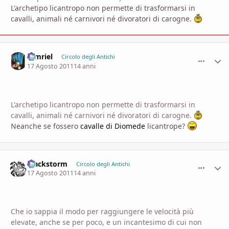
L'archetipo licantropo non permette di trasformarsi in
cavalli, animali né carnivori né divoratori di carogne.
tamriel
comment_
Stati
Circolo degli Antichi
17 Agosto 2011
14 anni
L'archetipo licantropo non permette di trasformarsi in
cavalli, animali né carnivori né divoratori di carogne.
Neanche se fossero
cavalle di Diomede
licantrope?
Blackstorm
comment_
Stati
Circolo degli Antichi
17 Agosto 2011
14 anni
Che io sappia il modo per raggiungere le velocità più
elevate, anche se per poco, e un incantesimo di cui non