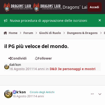
Vai al contenuto
Dragons´ Lair
Accedi
Nuova procedura di approvazione delle iscrizioni
Nas
Home
Forum
Giochi di Ruolo
Dungeons & Dragons
il PG più veloce del mondo.
Condividi
Follower
dak'kon
16 Agosto 2011
14 anni
in
D&D 3e personaggi e mostri
dak'kon
comment_
Stati
Circolo degli Antichi
16 Agosto 2011
14 anni