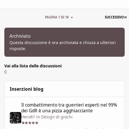
U
PAGINA 1 DI 18
SUCCESSIVO
Archiviato
Questa discussione è ora archiviata e chiusa a ulteriori
risposte.
Vai alla lista delle discussioni
Inserzioni blog
Il combattimento tra guerrieri esperti nel 99% dei GdR è una pi
Il combattimento tra guerrieri esperti nel 99%
dei GdR è una pizza agghiacciante
Hero81
in
Design di giochi