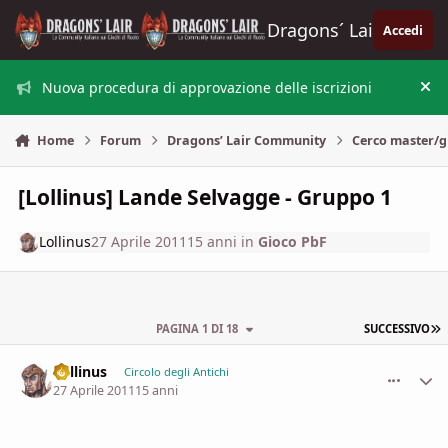
Vai al contenuto
Dragons´ Lair
Accedi
Nuova procedura di approvazione delle iscrizioni
Nas
Home
Forum
Dragons’ Lair Community
Cerco master/g
[Lollinus] Lande Selvagge - Gruppo 1
Lollinus
27 Aprile 2011
15 anni
in
Gioco PbF
U
PAGINA 1 DI 18
SUCCESSIVO
Lollinus
comment_
Stati
Circolo degli Antichi
27 Aprile 2011
15 anni