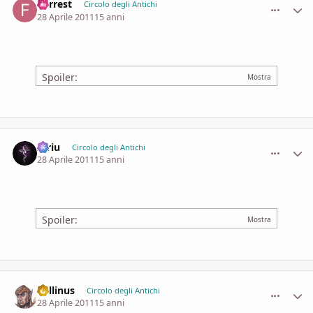
Forrest
comment_
Stati
Circolo degli Antichi
28 Aprile 2011
15 anni
Spoiler:
Idriu
comment_
Stati
Circolo degli Antichi
28 Aprile 2011
15 anni
Spoiler:
Lollinus
comment_
Stati
Circolo degli Antichi
28 Aprile 2011
15 anni