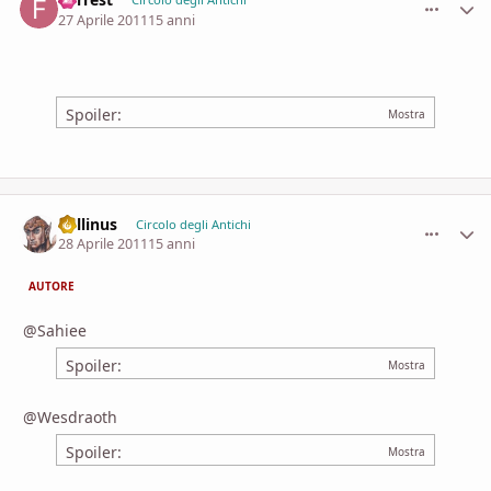
comment_
Stati
27 Aprile 2011
15 anni
Spoiler:
Lollinus
comment_
Stati
Circolo degli Antichi
28 Aprile 2011
15 anni
AUTORE
@Sahiee
Spoiler:
@Wesdraoth
Spoiler: