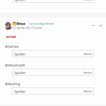
Lollinus
comment_
Stati
Circolo degli Antichi
27 Aprile 2011
15 anni
AUTORE
@Sahiee
Spoiler:
@Wesdraoth
Spoiler:
@Wulling
Spoiler: