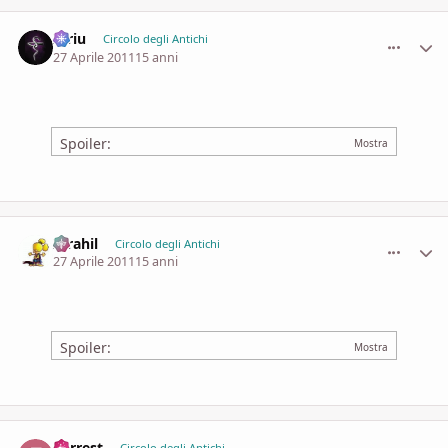
Idriu
comment_
Stati
Circolo degli Antichi
27 Aprile 2011
15 anni
Spoiler:
Idrahil
comment_
Stati
Circolo degli Antichi
27 Aprile 2011
15 anni
Spoiler:
Forrest
Circolo degli Antichi