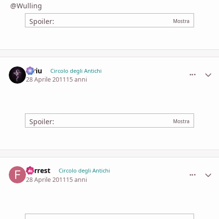
@Wulling
Spoiler:
Idriu
comment_
Stati
Circolo degli Antichi
28 Aprile 2011
15 anni
Spoiler:
Forrest
comment_
Stati
Circolo degli Antichi
28 Aprile 2011
15 anni