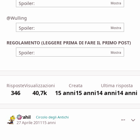
Spoiler:
@Wulling
Spoiler:
REGOLAMENTO (LEGGERE PRIMA DI FARE IL PRIMO POST)
Spoiler:
Risposte
Visualizzazioni
Creata
Ultima risposta
346
40,7k
15 anni
15 anni
14 anni
14 anni
Idrahil
comment_
Stati
Circolo degli Antichi
27 Aprile 2011
15 anni