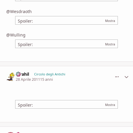
@Wesdraoth
Spoiler:
@Wulling
Spoiler:
Idrahil
comment_
Stati
Circolo degli Antichi
28 Aprile 2011
15 anni
Spoiler: