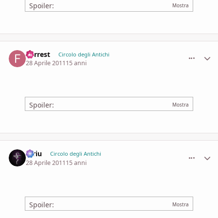
Spoiler:
Forrest
comment_
Stati
Circolo degli Antichi
28 Aprile 2011
15 anni
Spoiler:
Idriu
comment_
Stati
Circolo degli Antichi
28 Aprile 2011
15 anni
Spoiler: