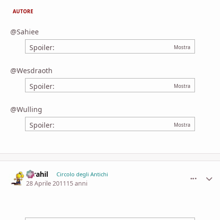
AUTORE
@Sahiee
Spoiler:
@Wesdraoth
Spoiler:
@Wulling
Spoiler:
Idrahil
comment_
Stati
Circolo degli Antichi
28 Aprile 2011
15 anni