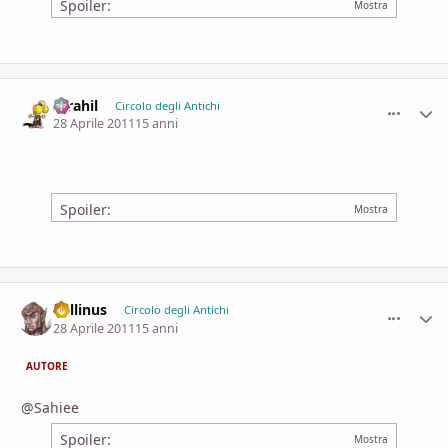
Spoiler:
Idrahil
comment_
Stati
Circolo degli Antichi
28 Aprile 2011
15 anni
Spoiler:
Lollinus
comment_
Stati
Circolo degli Antichi
28 Aprile 2011
15 anni
AUTORE
@Sahiee
Spoiler: