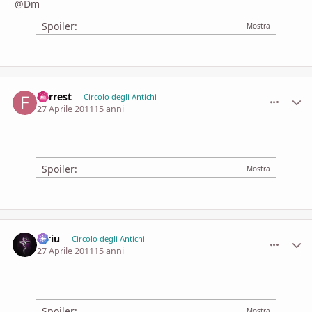
@Dm
Spoiler:
Forrest
comment_
Stati
Circolo degli Antichi
27 Aprile 2011
15 anni
Spoiler:
Idriu
comment_
Stati
Circolo degli Antichi
27 Aprile 2011
15 anni
Spoiler: