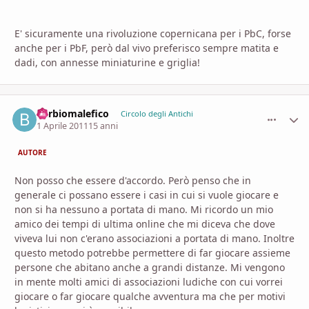
E' sicuramente una rivoluzione copernicana per i PbC, forse
anche per i PbF, però dal vivo preferisco sempre matita e
dadi, con annesse miniaturine e griglia!
barbiomalefico
comment_
Stati
Circolo degli Antichi
1 Aprile 2011
15 anni
AUTORE
Non posso che essere d'accordo. Però penso che in
generale ci possano essere i casi in cui si vuole giocare e
non si ha nessuno a portata di mano. Mi ricordo un mio
amico dei tempi di ultima online che mi diceva che dove
viveva lui non c'erano associazioni a portata di mano. Inoltre
questo metodo potrebbe permettere di far giocare assieme
persone che abitano anche a grandi distanze. Mi vengono
in mente molti amici di associazioni ludiche con cui vorrei
giocare o far giocare qualche avventura ma che per motivi