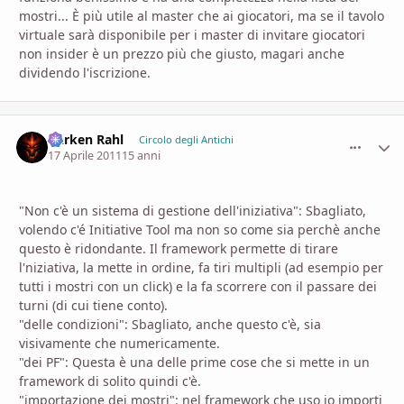
mostri... È più utile al master che ai giocatori, ma se il tavolo
virtuale sarà disponibile per i master di invitare giocatori
non insider è un prezzo più che giusto, magari anche
dividendo l'iscrizione.
Darken Rahl
comment_
Stati
Circolo degli Antichi
17 Aprile 2011
15 anni
"Non c'è un sistema di gestione dell'iniziativa": Sbagliato,
volendo c'é Initiative Tool ma non so come sia perchè anche
questo è ridondante. Il framework permette di tirare
l'niziativa, la mette in ordine, fa tiri multipli (ad esempio per
tutti i mostri con un click) e la fa scorrere con il passare dei
turni (di cui tiene conto).
"delle condizioni": Sbagliato, anche questo c'è, sia
visivamente che numericamente.
"dei PF": Questa è una delle prime cose che si mette in un
framework di solito quindi c'è.
"importazione dei mostri": nel framework che uso io importi