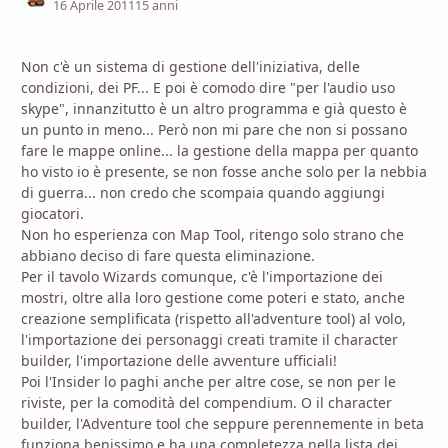
16 Aprile 2011
15 anni
Non c'è un sistema di gestione dell'iniziativa, delle
condizioni, dei PF... E poi è comodo dire "per l'audio uso
skype", innanzitutto è un altro programma e già questo è
un punto in meno... Però non mi pare che non si possano
fare le mappe online... la gestione della mappa per quanto
ho visto io è presente, se non fosse anche solo per la nebbia
di guerra... non credo che scompaia quando aggiungi
giocatori.
Non ho esperienza con Map Tool, ritengo solo strano che
abbiano deciso di fare questa eliminazione.
Per il tavolo Wizards comunque, c'è l'importazione dei
mostri, oltre alla loro gestione come poteri e stato, anche
creazione semplificata (rispetto all'adventure tool) al volo,
l'importazione dei personaggi creati tramite il character
builder, l'importazione delle avventure ufficiali!
Poi l'Insider lo paghi anche per altre cose, se non per le
riviste, per la comodità del compendium. O il character
builder, l'Adventure tool che seppure perennemente in beta
funziona benissimo e ha una completezza nella lista dei