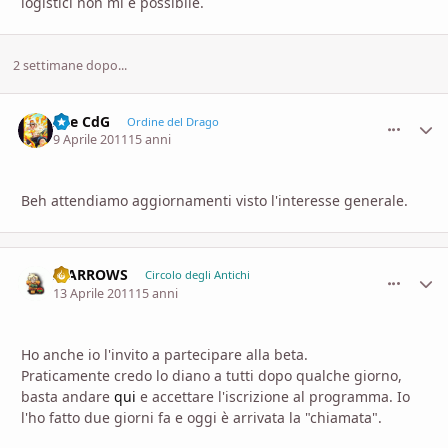
logistici non mi è possibile.
2 settimane dopo...
Ace CdG
comment_
Stati
Ordine del Drago
9 Aprile 2011
15 anni
Beh attendiamo aggiornamenti visto l'interesse generale.
II ARROWS
comment_
Stati
Circolo degli Antichi
13 Aprile 2011
15 anni
Ho anche io l'invito a partecipare alla beta.
Praticamente credo lo diano a tutti dopo qualche giorno,
basta andare
qui
e accettare l'iscrizione al programma. Io
l'ho fatto due giorni fa e oggi è arrivata la "chiamata".