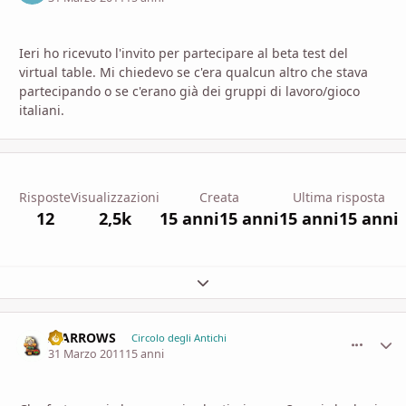
Ieri ho ricevuto l'invito per partecipare al beta test del
virtual table. Mi chiedevo se c'era qualcun altro che stava
partecipando o se c'erano già dei gruppi di lavoro/gioco
italiani.
Risposte
Visualizzazioni
Creata
Ultima risposta
12
2,5k
15 anni
15 anni
15 anni
15 anni
Espandi panoramica del topic
II ARROWS
comment_
Stati
Circolo degli Antichi
31 Marzo 2011
15 anni