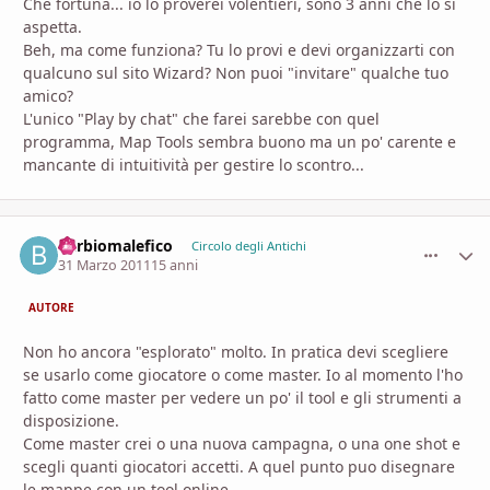
Che fortuna... io lo proverei volentieri, sono 3 anni che lo si
aspetta.
Beh, ma come funziona? Tu lo provi e devi organizzarti con
qualcuno sul sito Wizard? Non puoi "invitare" qualche tuo
amico?
L'unico "Play by chat" che farei sarebbe con quel
programma, Map Tools sembra buono ma un po' carente e
mancante di intuitività per gestire lo scontro...
barbiomalefico
comment_
Stati
Circolo degli Antichi
31 Marzo 2011
15 anni
AUTORE
Non ho ancora "esplorato" molto. In pratica devi scegliere
se usarlo come giocatore o come master. Io al momento l'ho
fatto come master per vedere un po' il tool e gli strumenti a
disposizione.
Come master crei o una nuova campagna, o una one shot e
scegli quanti giocatori accetti. A quel punto puo disegnare
le mappe con un tool online.