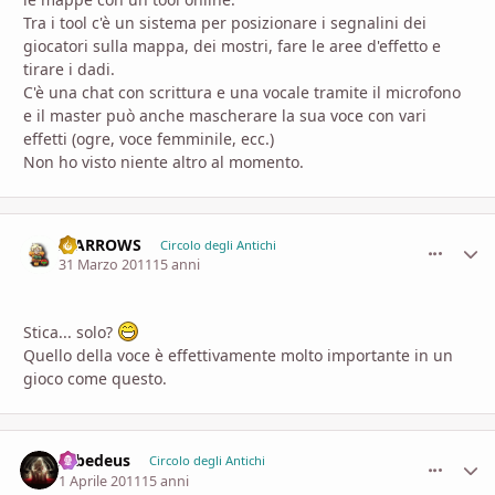
Tra i tool c'è un sistema per posizionare i segnalini dei
giocatori sulla mappa, dei mostri, fare le aree d'effetto e
tirare i dadi.
C'è una chat con scrittura e una vocale tramite il microfono
e il master può anche mascherare la sua voce con vari
effetti (ogre, voce femminile, ecc.)
Non ho visto niente altro al momento.
II ARROWS
comment_
Stati
Circolo degli Antichi
31 Marzo 2011
15 anni
Stica... solo?
Quello della voce è effettivamente molto importante in un
gioco come questo.
zebedeus
comment_
Stati
Circolo degli Antichi
1 Aprile 2011
15 anni