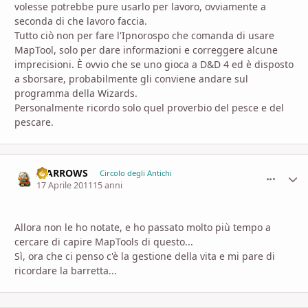
volesse potrebbe pure usarlo per lavoro, ovviamente a
seconda di che lavoro faccia.
Tutto ciò non per fare l'Ipnorospo che comanda di usare
MapTool, solo per dare informazioni e correggere alcune
imprecisioni. È ovvio che se uno gioca a D&D 4 ed è disposto
a sborsare, probabilmente gli conviene andare sul
programma della Wizards.
Personalmente ricordo solo quel proverbio del pesce e del
pescare.
II ARROWS
comment_
Stati
Circolo degli Antichi
17 Aprile 2011
15 anni
Allora non le ho notate, e ho passato molto più tempo a
cercare di capire MapTools di questo...
Sì, ora che ci penso c'è la gestione della vita e mi pare di
ricordare la barretta...