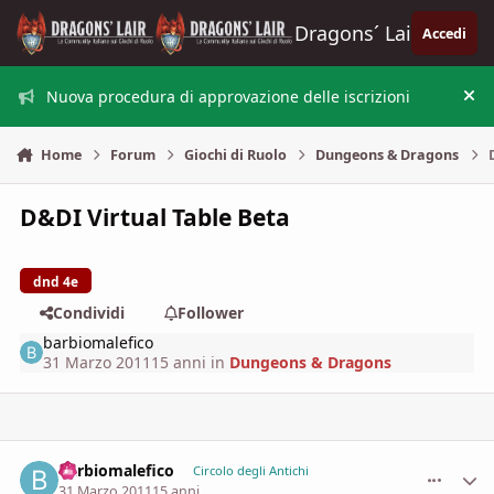
Vai al contenuto
Dragons´ Lair
Accedi
Nuova procedura di approvazione delle iscrizioni
Nas
Home
Forum
Giochi di Ruolo
Dungeons & Dragons
D&DI Virtual Table Beta
dnd 4e
Condividi
Follower
barbiomalefico
31 Marzo 2011
15 anni
in
Dungeons & Dragons
barbiomalefico
comment_
Stati
Circolo degli Antichi
31 Marzo 2011
15 anni