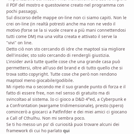
il PDF del mostro e questoviene creato nel programma con
pochi passaggi.
Sul discorso delle mappe on-line non ci siamo capiti. Non le
crei on-line (in realtà potresti anche ma non ne vedo il
motivo (forse se la si vuole creare a più mani connettendosi
tutti come DM) ma una volta creata e attivato il serve la
"vivi" on line.
Detto ciò non sto cercando di idre che maptool sia migliore
dell'insider, sto solo cercando di rendergli giustizia.
L'insider avrà tutte quelle cose che una grande casa può
permettersi, oltre all'uso del brand e di tutto quello che si
trova sotto copyright. Tutte cose che però non rendono
maptool meno giocabile/godibile.
Mi ripeto ma o secondo me il suo grande punto di forza e il
fatto di essere free, non nel senso di gratuito ma di
svincoltao al sistema. Io ci gioco a D&D 4°ed, a Cyberpunk e
a Confrontation (wargame tridimensionale), presto (spero)
comincerò a giocarci a Patfinfder e dei miei amici ci giocano
a Call of Cthulhu. Non mi sembra poco.
Se ti ho messo un po' di curiosità puoi trovare alcuni dei
framework di cui ho parlato
qui