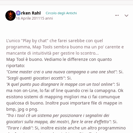
Darken Rahl
comment_
Stati
Circolo degli Antichi
16 Aprile 2011
15 anni
L'unico "Play by chat" che farei sarebbe con quel
programma, Map Tools sembra buono ma un po' carente e
mancante di intuitività per gestire lo scontro...
Map Tool è buono. Vediamo le differenze con quanto
riportato:
"Come master crei o una nuova campagna o una one shot"
: Si.
"Scegli quanti giocatori accetti"
: Si.
"A quel punto puo disegnare le mappe con un tool online"
: Si
ma non on-Line, lo fai of line quando crei la comapgna. Ok
esistono sistemi di mapping migliori ma ci fai comunque
qualcosa di buono. Inoltre puoi importare file di mappe in
bmp, jpg o png.
"Tra i tool c'è un sistema per posizionare i segnalini dei
giocatori sulla mappa, dei mostri, fare le aree d'effetto"
: Si.
"Tirare i dadi"
: Si, inoltre esiste anche un altro programmino