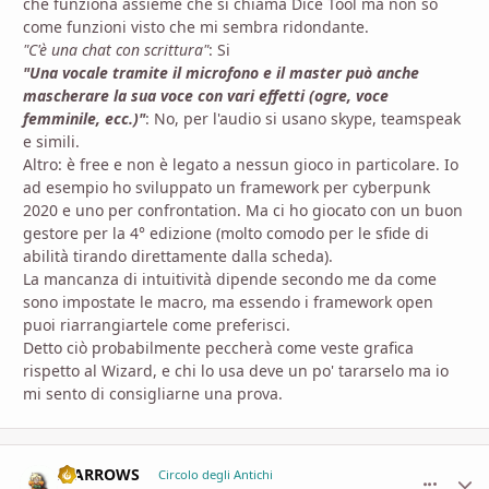
che funziona assieme che si chiama Dice Tool ma non so
come funzioni visto che mi sembra ridondante.
"C'è una chat con scrittura"
: Si
"Una vocale tramite il microfono e il master può anche
mascherare la sua voce con vari effetti (ogre, voce
femminile, ecc.)"
: No, per l'audio si usano skype, teamspeak
e simili.
Altro: è free e non è legato a nessun gioco in particolare. Io
ad esempio ho sviluppato un framework per cyberpunk
2020 e uno per confrontation. Ma ci ho giocato con un buon
gestore per la 4° edizione (molto comodo per le sfide di
abilità tirando direttamente dalla scheda).
La mancanza di intuitività dipende secondo me da come
sono impostate le macro, ma essendo i framework open
puoi riarrangiartele come preferisci.
Detto ciò probabilmente peccherà come veste grafica
rispetto al Wizard, e chi lo usa deve un po' tararselo ma io
mi sento di consigliarne una prova.
II ARROWS
comment_
Stati
Circolo degli Antichi