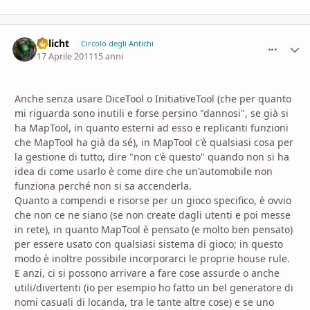
Irrlicht
comment_
Stati
Circolo degli Antichi
17 Aprile 2011
15 anni
Anche senza usare DiceTool o InitiativeTool (che per quanto
mi riguarda sono inutili e forse persino "dannosi", se già si
ha MapTool, in quanto esterni ad esso e replicanti funzioni
che MapTool ha già da sé), in MapTool c'è qualsiasi cosa per
la gestione di tutto, dire "non c'è questo" quando non si ha
idea di come usarlo è come dire che un'automobile non
funziona perché non si sa accenderla.
Quanto a compendi e risorse per un gioco specifico, è ovvio
che non ce ne siano (se non create dagli utenti e poi messe
in rete), in quanto MapTool è pensato (e molto ben pensato)
per essere usato con qualsiasi sistema di gioco; in questo
modo è inoltre possibile incorporarci le proprie house rule.
E anzi, ci si possono arrivare a fare cose assurde o anche
utili/divertenti (io per esempio ho fatto un bel generatore di
nomi casuali di locanda, tra le tante altre cose) e se uno