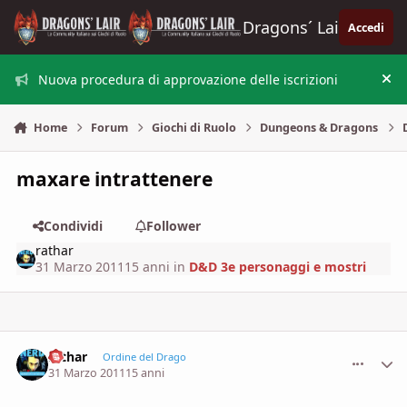
Vai al contenuto
Dragons´ Lair
Accedi
Nuova procedura di approvazione delle iscrizioni
Nas
Home
Forum
Giochi di Ruolo
Dungeons & Dragons
maxare intrattenere
Condividi
Follower
rathar
31 Marzo 2011
15 anni
in
D&D 3e personaggi e mostri
rathar
comment_
Stati
Ordine del Drago
31 Marzo 2011
15 anni