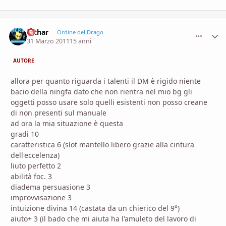
rathar
comment_
Stati
Ordine del Drago
31 Marzo 2011
15 anni
AUTORE
allora per quanto riguarda i talenti il DM è rigido niente
bacio della ningfa dato che non rientra nel mio bg gli
oggetti posso usare solo quelli esistenti non posso creane
di non presenti sul manuale
ad ora la mia situazione è questa
gradi 10
caratteristica 6 (slot mantello libero grazie alla cintura
dell'eccelenza)
liuto perfetto 2
abilità foc. 3
diadema persuasione 3
improvvisazione 3
intuizione divina 14 (castata da un chierico del 9°)
aiuto+ 3 (il bado che mi aiuta ha l'amuleto del lavoro di