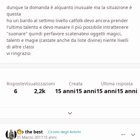
dunque la domanda è alquanto inusuale ma la situazione è
questa
ho un bardo al settimo livello catfolk devo ancora prender
l'ultimo talento e devo maxare il più possibile intrattenere
"suonare" quindi perfavore scatenatevi oggetti magici,
talenti e magie (castate anche da liste divine) niente livelli
di altre classi
vi ringrazio
Risposte
Visualizzazioni
Creata
Ultima risposta
6
2,2k
15 anni
15 anni
15 anni
15 anni
Espandi panoramica del topic
Gio the best
comment_
Stati
Circolo degli Antichi
31 Marzo 2011
15 anni