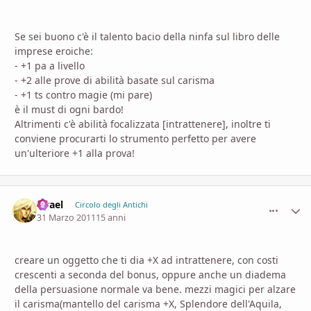
Se sei buono c'è il talento bacio della ninfa sul libro delle
imprese eroiche:
- +1 pa a livello
- +2 alle prove di abilità basate sul carisma
- +1 ts contro magie (mi pare)
è il must di ogni bardo!
Altrimenti c'è abilità focalizzata [intrattenere], inoltre ti
conviene procurarti lo strumento perfetto per avere
un'ulteriore +1 alla prova!
Firael
comment_
Stati
Circolo degli Antichi
31 Marzo 2011
15 anni
creare un oggetto che ti dia +X ad intrattenere, con costi
crescenti a seconda del bonus, oppure anche un diadema
della persuasione normale va bene. mezzi magici per alzare
il carisma(mantello del carisma +X, Splendore dell'Aquila,