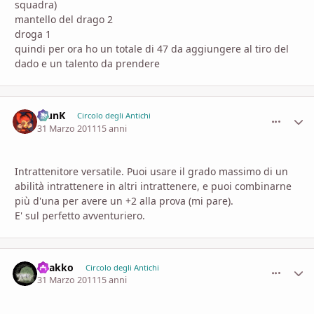
squadra)
mantello del drago 2
droga 1
quindi per ora ho un totale di 47 da aggiungere al tiro del
dado e un talento da prendere
KlunK
comment_
Stati
Circolo degli Antichi
31 Marzo 2011
15 anni
Intrattenitore versatile. Puoi usare il grado massimo di un
abilità intrattenere in altri intrattenere, e puoi combinarne
più d'una per avere un +2 alla prova (mi pare).
E' sul perfetto avventuriero.
Byakko
comment_
Stati
Circolo degli Antichi
31 Marzo 2011
15 anni