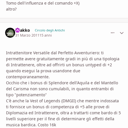
Tomo dell'influenza e del comando +X)
altro?
Byakko
comment_
Stati
Circolo degli Antichi
31 Marzo 2011
15 anni
Intrattenitore Versatile dal Perfetto Avventuriero: ti
permette avere gratuitamente gradi in più di una tipologia
di Intrattenere, oltre ad offrirti un bonus untyped di +2
quando esegui la prova usandone due
contemporaneamente.
Occhio che i bonus di Splendore dell'Aquila e del Mantello
del Carisma non sono cumulabili, in quanto entrambi di
tipo "potenziamento"
C'è anche la Vest of Legends (DMGII) che mentre indossata
ti fornisce un bonus di competenza di +5 alle prove di
Diplomazia ed Intrattenere, oltra a trattarti come bardo di 5
livelli superiore per il fine di determinare gli effetti della
musica bardica. Costo 16k