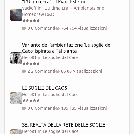
"L'Ultima Era" - I Piani Esterni
Vackoff
in
"L'Ultima Era" - Ambientazione
Homebrew D&D
0 Commenti
764 Visualizzazioni
Variante dell'ambientazione 'Le soglie del Caos' ispirata a Talisla
Variante dell'ambientazione 'Le soglie del
Caos' ispirata a Talislanta
Hero81
in
Le soglie del Caos
2 Commenti
86 Visualizzazioni
LE SOGLIE DEL CAOS
LE SOGLIE DEL CAOS
Hero81
in
Le soglie del Caos
0 Commenti
135 Visualizzazioni
SEI REALTÀ DELLA RETE DELLE SOGLIE
SEI REALTÀ DELLA RETE DELLE SOGLIE
Hero81
in
Le soglie del Caos