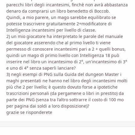
parecchi libri degli incantesimi, finchè non avrà abbastanza
denaro da comprarsi un libro benedetto di Boccob.
Quindi, a mio parere, un mago sarebbe equilibrato se
potesse trascrivere gratuitamente 2+modificatore di
Intelligenza incantesimi per livello di classe.
2) un mio giocatore ha interpretato le parole del manuale
del giocatore asserendo che al primo livello ti viene
permesso di conoscere incantesimi pari a 2 + quelli bonus,
quindi un mago di primo livello con Intelligenza 18 può
inserire nel libro un incantesimo di 2°, un'incantesimo di 3°
e uno di 4° senza saperli lanciare?
3) negli esempi di PNG sulla Guida del dungeon Master i
maghi presentati ne hanno nel libro degli incantesimi molti
più che 2 per livello; è questo dovuto forse a ipotetiche
trascrizioni personali (da pergamene o libri in prestito) da
parte dei PNG (senza tra l'altro sottrarre il costo di 100 mo
per pagina dai soldi a loro disposizione)?
grazie se risponderete