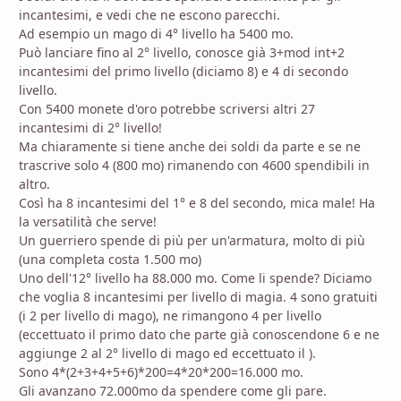
incantesimi, e vedi che ne escono parecchi.
Ad esempio un mago di 4° livello ha 5400 mo.
Può lanciare fino al 2° livello, conosce già 3+mod int+2
incantesimi del primo livello (diciamo 8) e 4 di secondo
livello.
Con 5400 monete d'oro potrebbe scriversi altri 27
incantesimi di 2° livello!
Ma chiaramente si tiene anche dei soldi da parte e se ne
trascrive solo 4 (800 mo) rimanendo con 4600 spendibili in
altro.
Così ha 8 incantesimi del 1° e 8 del secondo, mica male! Ha
la versatilità che serve!
Un guerriero spende di più per un'armatura, molto di più
(una completa costa 1.500 mo)
Uno dell'12° livello ha 88.000 mo. Come li spende? Diciamo
che voglia 8 incantesimi per livello di magia. 4 sono gratuiti
(i 2 per livello di mago), ne rimangono 4 per livello
(eccettuato il primo dato che parte già conoscendone 6 e ne
aggiunge 2 al 2° livello di mago ed eccettuato il ).
Sono 4*(2+3+4+5+6)*200=4*20*200=16.000 mo.
Gli avanzano 72.000mo da spendere come gli pare.