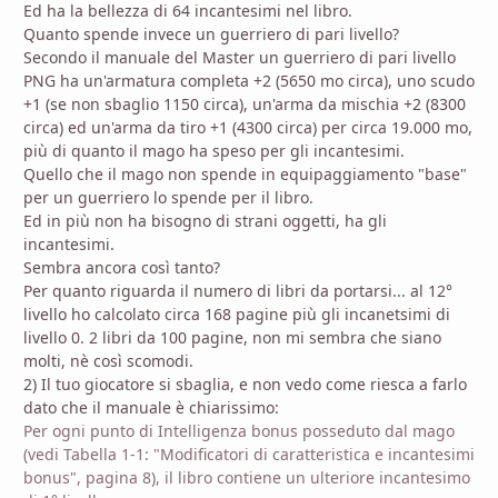
Ed ha la bellezza di 64 incantesimi nel libro.
Quanto spende invece un guerriero di pari livello?
Secondo il manuale del Master un guerriero di pari livello
PNG ha un'armatura completa +2 (5650 mo circa), uno scudo
+1 (se non sbaglio 1150 circa), un'arma da mischia +2 (8300
circa) ed un'arma da tiro +1 (4300 circa) per circa 19.000 mo,
più di quanto il mago ha speso per gli incantesimi.
Quello che il mago non spende in equipaggiamento "base"
per un guerriero lo spende per il libro.
Ed in più non ha bisogno di strani oggetti, ha gli
incantesimi.
Sembra ancora così tanto?
Per quanto riguarda il numero di libri da portarsi... al 12°
livello ho calcolato circa 168 pagine più gli incanetsimi di
livello 0. 2 libri da 100 pagine, non mi sembra che siano
molti, nè così scomodi.
2) Il tuo giocatore si sbaglia, e non vedo come riesca a farlo
dato che il manuale è chiarissimo:
Per ogni punto di Intelligenza bonus posseduto dal mago
(vedi Tabella 1-1: "Modificatori di caratteristica e incantesimi
bonus", pagina 8), il libro contiene un ulteriore incantesimo