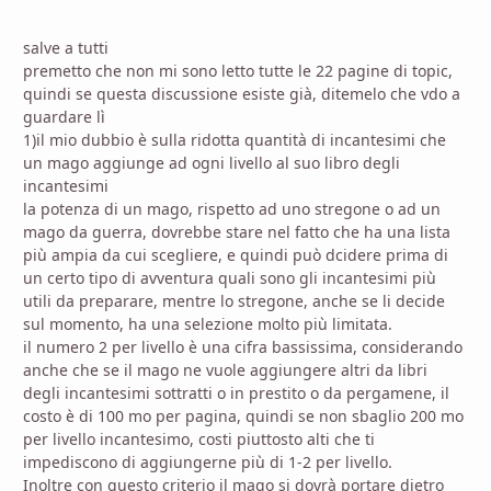
salve a tutti
premetto che non mi sono letto tutte le 22 pagine di topic,
quindi se questa discussione esiste già, ditemelo che vdo a
guardare lì
1)il mio dubbio è sulla ridotta quantità di incantesimi che
un mago aggiunge ad ogni livello al suo libro degli
incantesimi
la potenza di un mago, rispetto ad uno stregone o ad un
mago da guerra, dovrebbe stare nel fatto che ha una lista
più ampia da cui scegliere, e quindi può dcidere prima di
un certo tipo di avventura quali sono gli incantesimi più
utili da preparare, mentre lo stregone, anche se li decide
sul momento, ha una selezione molto più limitata.
il numero 2 per livello è una cifra bassissima, considerando
anche che se il mago ne vuole aggiungere altri da libri
degli incantesimi sottratti o in prestito o da pergamene, il
costo è di 100 mo per pagina, quindi se non sbaglio 200 mo
per livello incantesimo, costi piuttosto alti che ti
impediscono di aggiungerne più di 1-2 per livello.
Inoltre con questo criterio il mago si dovrà portare dietro