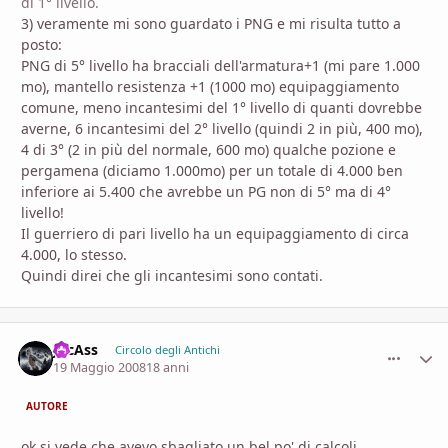
di 1° livello.
3) veramente mi sono guardato i PNG e mi risulta tutto a
posto:
PNG di 5° livello ha bracciali dell'armatura+1 (mi pare 1.000
mo), mantello resistenza +1 (1000 mo) equipaggiamento
comune, meno incantesimi del 1° livello di quanti dovrebbe
averne, 6 incantesimi del 2° livello (quindi 2 in più, 400 mo),
4 di 3° (2 in più del normale, 600 mo) qualche pozione e
pergamena (diciamo 1.000mo) per un totale di 4.000 ben
inferiore ai 5.400 che avrebbe un PG non di 5° ma di 4°
livello!
Il guerriero di pari livello ha un equipaggiamento di circa
4.000, lo stesso.
Quindi direi che gli incantesimi sono contati.
JocAss
comment_
Stati
Circolo degli Antichi
19 Maggio 2008
18 anni
AUTORE
ok si vede che avevo sbagliato un bel po' di calcoli..