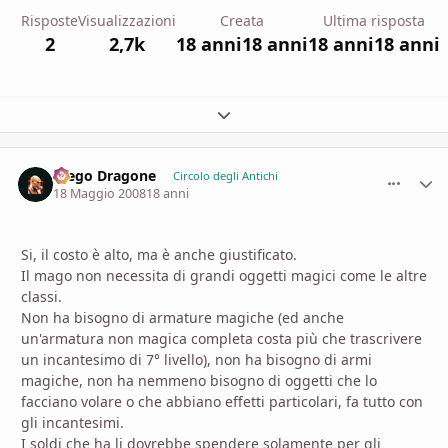
Risposte
Visualizzazioni
Creata
Ultima risposta
2
2,7k
18 anni
18 anni
18 anni
18 anni
Espandi panoramica del topic
Diego Dragone
comment_
Stati
Circolo degli Antichi
18 Maggio 2008
18 anni
Si, il costo è alto, ma è anche giustificato.
Il mago non necessita di grandi oggetti magici come le altre
classi.
Non ha bisogno di armature magiche (ed anche
un'armatura non magica completa costa più che trascrivere
un incantesimo di 7° livello), non ha bisogno di armi
magiche, non ha nemmeno bisogno di oggetti che lo
facciano volare o che abbiano effetti particolari, fa tutto con
gli incantesimi.
I soldi che ha li dovrebbe spendere solamente per gli