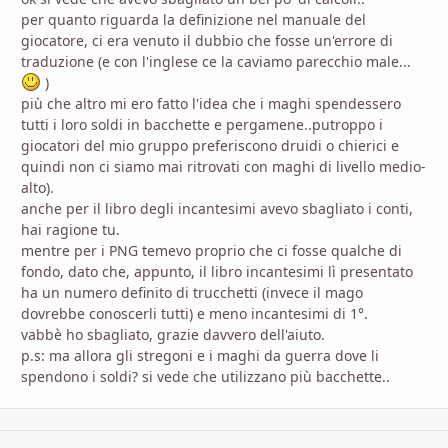
per quanto riguarda la definizione nel manuale del
giocatore, ci era venuto il dubbio che fosse un'errore di
traduzione (e con l'inglese ce la caviamo parecchio male...
)
più che altro mi ero fatto l'idea che i maghi spendessero
tutti i loro soldi in bacchette e pergamene..putroppo i
giocatori del mio gruppo preferiscono druidi o chierici e
quindi non ci siamo mai ritrovati con maghi di livello medio-
alto).
anche per il libro degli incantesimi avevo sbagliato i conti,
hai ragione tu.
mentre per i PNG temevo proprio che ci fosse qualche di
fondo, dato che, appunto, il libro incantesimi lì presentato
ha un numero definito di trucchetti (invece il mago
dovrebbe conoscerli tutti) e meno incantesimi di 1°.
vabbè ho sbagliato, grazie davvero dell'aiuto.
p.s: ma allora gli stregoni e i maghi da guerra dove li
spendono i soldi? si vede che utilizzano più bacchette..