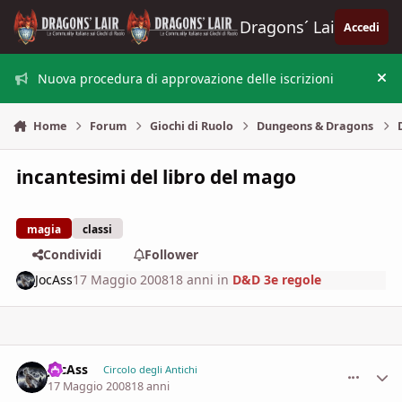
Vai al contenuto
Dragons´ Lair
Accedi
Nuova procedura di approvazione delle iscrizioni
Nas
Home
Forum
Giochi di Ruolo
Dungeons & Dragons
incantesimi del libro del mago
magia
classi
Condividi
Follower
JocAss
17 Maggio 2008
18 anni
in
D&D 3e regole
JocAss
comment_
Stati
Circolo degli Antichi
17 Maggio 2008
18 anni