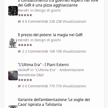
Il combattimento tra guerrieri esperti nel 99%
dei GdR è una pizza agghiacciante
Hero81
in
Design di giochi
6 Commenti
238 Visualizzazioni
Il prezzo del potere: la magia nei GdR
Il prezzo del potere: la magia nei GdR
Hero81
in
Design di giochi
2 Commenti
108 Visualizzazioni
"L'Ultima Era" - I Piani Esterni
"L'Ultima Era" - I Piani Esterni
Vackoff
in
"L'Ultima Era" - Ambientazione
Homebrew D&D
0 Commenti
770 Visualizzazioni
Variante dell'ambientazione 'Le soglie del Caos' ispirata a Talisla
Variante dell'ambientazione 'Le soglie del
Caos' ispirata a Talislanta