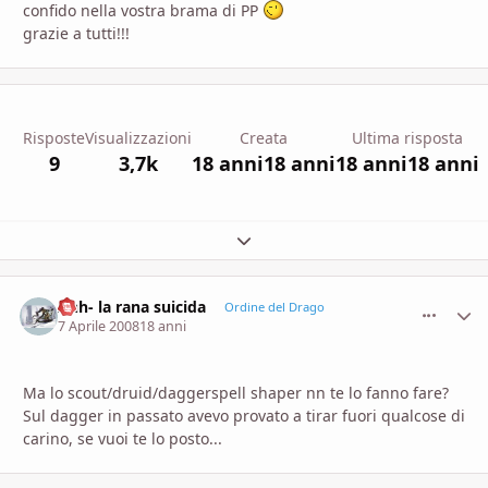
confido nella vostra brama di PP
grazie a tutti!!!
Risposte
Visualizzazioni
Creata
Ultima risposta
9
3,7k
18 anni
18 anni
18 anni
18 anni
Espandi panoramica del topic
Anh- la rana suicida
comment_
Stati
Ordine del Drago
7 Aprile 2008
18 anni
Ma lo scout/druid/daggerspell shaper nn te lo fanno fare?
Sul dagger in passato avevo provato a tirar fuori qualcose di
carino, se vuoi te lo posto...