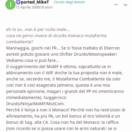
imported_MikeT
comment_
Stati
Circolo degli Antichi
15 Aprile 2008
18 anni
eh lo so...non è per nulla male...
cosa ne pensi invece di druido monaco mutaforma
combattente?
Mannaggia, giochi nei FR... Se si fosse trattato di Eberron
avresti potuto giocare uno Shifter Druido/Moonspeaker!
Vediamo cosa si può fare...
Il suggerimento del MoMF è ottimo, soprattutto se in
abbinamento con il VdP. Anche la tua proposta non è male,
anche se, secondo me, il Mutaforma Combattente da solo
così non è così esagerato (almeno, questa è una mia
personale opinione, magari i grandi del PP mi smentiranno
immediatamente). Suggerisco:
Druido/Ninja/MoMF/MutCom.
Perché il Ninja e non il Monaco? Perché non ha restrizioni di
allineamento, ha più PA, un bel bonus al tiro Volontà e un
bonus di Sag. alla CA. Cosa non ha del Monaco: la raffica
(non ricordo se si possa usare con le armi naturali: se si