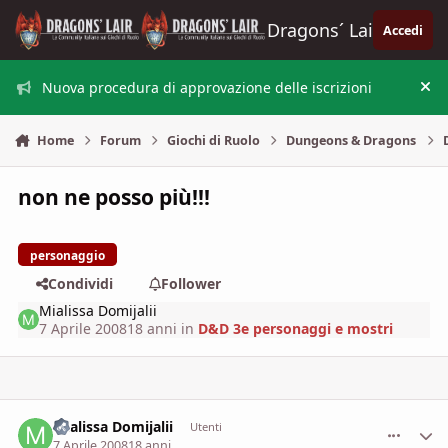
Vai al contenuto
Dragons´ Lair
Accedi
Nuova procedura di approvazione delle iscrizioni
Nas
Home
Forum
Giochi di Ruolo
Dungeons & Dragons
non ne posso più!!!
personaggio
Condividi
Follower
Mialissa Domijalii
7 Aprile 2008
18 anni
in
D&D 3e personaggi e mostri
Mialissa Domijalii
comment_
Stati
Utenti
7 Aprile 2008
18 anni