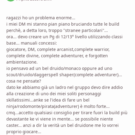
ragazzi ho un problema enorme...
i miei DM mi stanno pian piano bruciando tutte le build
perchè, a detta loro, troppo "stranee particolari"...
ora... devo creare un Pg di 12/13° livello utilizzando classi
base... manuali concessi:
giocatore, DM, complete arcanist,complete warrior,
complete divine, complete adventurer, e forgotten
ambientazione.
io pensavo ad un bel druido/monaco oppure ad uno
scout/druido/daggerspell shaper(complete adventurer)...
cosa ne pensate?
dato ke abbiamo già un ladro nel gruppo devo dire addio
alla creazione di uno dei miei soliti personaggi
skillatissimi...anke se l'idea di fare un bel
ninja/rodomonte/pirata(adventurer) è molto forte...
cmq...accetto qualsiasi consiglio per tirare fuori la build più
devastante ke vi viene in mente... se possibile niente
caster... anzi a dir la verità un bel druidone me lo vorrei
proprio giocare...