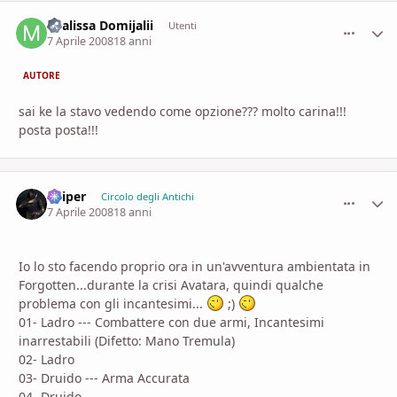
Mialissa Domijalii
comment_
Stati
Utenti
7 Aprile 2008
18 anni
AUTORE
sai ke la stavo vedendo come opzione??? molto carina!!!
posta posta!!!
Sniper
comment_
Stati
Circolo degli Antichi
7 Aprile 2008
18 anni
Io lo sto facendo proprio ora in un'avventura ambientata in
Forgotten...durante la crisi Avatara, quindi qualche
problema con gli incantesimi...
;)
01- Ladro --- Combattere con due armi, Incantesimi
inarrestabili (Difetto: Mano Tremula)
02- Ladro
03- Druido --- Arma Accurata
04- Druido