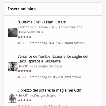
Inserzioni blog
"L'Ultima Era" - I Piani Esterni
"L'Ultima Era" - I Piani Esterni
Vackoff
in
"L'Ultima Era" - Ambientazione
Homebrew D&D
0 Commenti
764 Visualizzazioni
Variante dell'ambientazione 'Le soglie del Caos' ispirata a Talisla
Variante dell'ambientazione 'Le soglie del
Caos' ispirata a Talislanta
Hero81
in
Le soglie del Caos
2 Commenti
85 Visualizzazioni
Il prezzo del potere: la magia nei GdR
Il prezzo del potere: la magia nei GdR
Hero81
in
Design di giochi