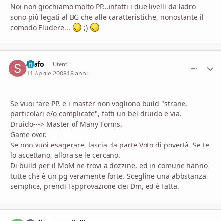
Noi non giochiamo molto PP...infatti i due livelli da ladro
sono più legati al BG che alle caratteristiche, nonostante il
comodo Eludere...
;)
Scafo
comment_
Stati
Utenti
11 Aprile 2008
18 anni
Se vuoi fare PP, e i master non vogliono build "strane,
particolari e/o complicate", fatti un bel druido e via.
Druido---> Master of Many Forms.
Game over.
Se non vuoi esagerare, lascia da parte Voto di povertà. Se te
lo accettano, allora se le cercano.
Di build per il MoM ne trovi a dozzine, ed in comune hanno
tutte che è un pg veramente forte. Scegline una abbstanza
semplice, prendi l'approvazione dei Dm, ed è fatta.