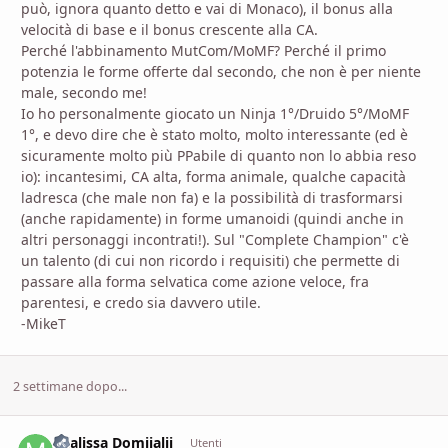
può, ignora quanto detto e vai di Monaco), il bonus alla
velocità di base e il bonus crescente alla CA.
Perché l'abbinamento MutCom/MoMF? Perché il primo
potenzia le forme offerte dal secondo, che non è per niente
male, secondo me!
Io ho personalmente giocato un Ninja 1°/Druido 5°/MoMF
1°, e devo dire che è stato molto, molto interessante (ed è
sicuramente molto più PPabile di quanto non lo abbia reso
io): incantesimi, CA alta, forma animale, qualche capacità
ladresca (che male non fa) e la possibilità di trasformarsi
(anche rapidamente) in forme umanoidi (quindi anche in
altri personaggi incontrati!). Sul "Complete Champion" c'è
un talento (di cui non ricordo i requisiti) che permette di
passare alla forma selvatica come azione veloce, fra
parentesi, e credo sia davvero utile.
-MikeT
2 settimane dopo...
Mialissa Domijalii
comment_
Stati
Utenti