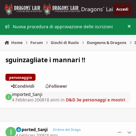
Vai al contenuto
Dragons´ Lair
Accedi
Nuova procedura di approvazione delle iscrizioni
Nas
Home
Forum
Giochi di Ruolo
Dungeons & Dragons
sguinzagliate i mannari !!
personaggio
Condividi
Follower
imported_Sanji
4 Febbraio 2008
18 anni
in
D&D 3e personaggi e mostri
imported_Sanji
comment_
Stati
Ordine del Drago
4 Febbraio 2008
18 anni