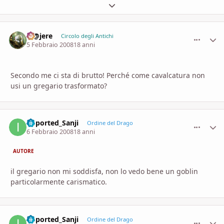
Espandi panoramica del topic
M@jere
comment_
Stati
Circolo degli Antichi
5 Febbraio 2008
18 anni
Secondo me ci sta di brutto! Perché come cavalcatura non
usi un gregario trasformato?
imported_Sanji
comment_
Stati
Ordine del Drago
6 Febbraio 2008
18 anni
AUTORE
il gregario non mi soddisfa, non lo vedo bene un goblin
particolarmente carismatico.
imported_Sanji
comment_
Stati
Ordine del Drago