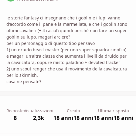
le storie fantasy ci insegnano che i goblin e i lupi vanno
d'accordo come il pane e la marmellata, e che i goblin sono
ottimi cavalieri (+ 4 racial) quindi perchè non fare un super
goblin su lupo, magari arciere?
per un personaggio di questo tipo pensavo
1) un druido beast master (per una super squadra cinofila)
e magari un'altra classe che aumenta i livelli da druido per
la cavalcatura, oppure misto paladino + devoted tracker
2) uno scout renger che usa il movimento della cavalcatura
per lo skirmish.
cosa ne pensate?
Risposte
Visualizzazioni
Creata
Ultima risposta
8
2,3k
18 anni
18 anni
18 anni
18 anni