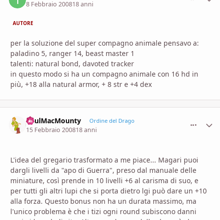
8 Febbraio 2008
18 anni
AUTORE
per la soluzione del super compagno animale pensavo a:
paladino 5, ranger 14, beast master 1
talenti: natural bond, davoted tracker
in questo modo si ha un compagno animale con 16 hd in
più, +18 alla natural armor, + 8 str e +4 dex
PaulMacMounty
comment_
Stati
Ordine del Drago
15 Febbraio 2008
18 anni
L'idea del gregario trasformato a me piace... Magari puoi
dargli livelli da "apo di Guerra", preso dal manuale delle
miniature, così prende in 10 livelli +6 al carisma di suo, e
per tutti gli altri lupi che si porta dietro lgi può dare un +10
alla forza. Questo bonus non ha un durata massimo, ma
l'unico problema è che i tizi ogni round subiscono danni