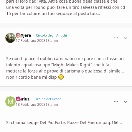
pari ai loro dadi vita. Altra cosa buona della classe è che
una volta per round puoi fare un tiro salvezza riflessi con cd
15 per far colpire un tuo seguace al posto tuo...
M@jere
comment_
Stati
Circolo degli Antichi
17 Febbraio 2008
18 anni
Se non ti piace il goblin carismatico mi pare che ci fosse un
talento.. qualcosa tipo "Might Makes Right" che ti fa
mettere la forza alle prove di carisma o qualcosa di simile...
Non ricordo bene mi disp
Marius
comment_
Stati
Ordine del Drago
18 Febbraio 2008
18 anni
Si chiama Legge Del Più Forte, Razze Del Faerun pag.166...