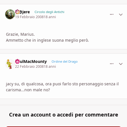
M@jere
comment_
Stati
Circolo degli Antichi
19 Febbraio 2008
18 anni
Grazie, Marius.
Ammetto che in inglese suona meglio però.
PaulMacMounty
comment_
Stati
Ordine del Drago
22 Febbraio 2008
18 anni
jacy su, di qualcosa, ora puoi farlo sto personaggio senza il
carisma...non male no?
Crea un account o accedi per commentare