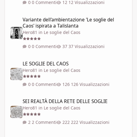
0 Commenti
12 Visualizzazioni
Variante dell'ambientazione 'Le soglie del Caos' ispirata a Talisla
Variante dell'ambientazione 'Le soglie del
Caos' ispirata a Talislanta
Hero81
in
Le soglie del Caos
0 Commenti
37 Visualizzazioni
LE SOGLIE DEL CAOS
LE SOGLIE DEL CAOS
Hero81
in
Le soglie del Caos
0 Commenti
126 Visualizzazioni
SEI REALTÀ DELLA RETE DELLE SOGLIE
SEI REALTÀ DELLA RETE DELLE SOGLIE
Hero81
in
Le soglie del Caos
2 Commenti
222 Visualizzazioni
Il combattimento tra guerrieri esperti nel 99% dei GdR è una pi