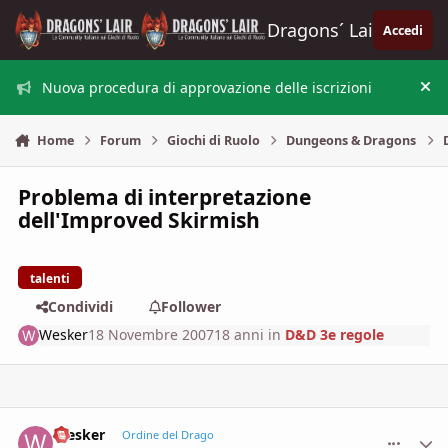
Vai al contenuto
Dragons´ Lair
Accedi
Nuova procedura di approvazione delle iscrizioni
Nas
Home
Forum
Giochi di Ruolo
Dungeons & Dragons
Problema di interpretazione
dell'Improved Skirmish
talenti
Condividi
Follower
Wesker
18 Novembre 2007
18 anni
in
D&D 3e regole
Wesker
comment_
Stati
Ordine del Drago