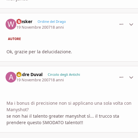
Wesker
comment_
Stati
Ordine del Drago
19 Novembre 2007
18 anni
AUTORE
Ok, grazie per la delucidazione.
Andre Duval
comment_
Stati
Circolo degli Antichi
19 Novembre 2007
18 anni
Ma i bonus di precisione non si applicano una sola volta con
Manyshot?
se non hai il talento greater manyshot sì... il trucco sta
prendere questo SMODATO talento!!!