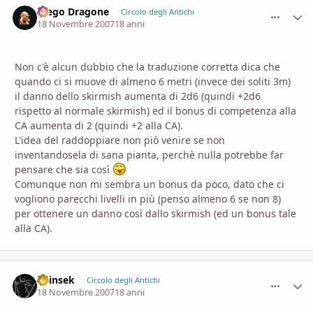
Diego Dragone
comment_
Stati
Circolo degli Antichi
18 Novembre 2007
18 anni
Non c'è alcun dubbio che la traduzione corretta dica che
quando ci si muove di almeno 6 metri (invece dei soliti 3m)
il danno dello skirmish aumenta di 2d6 (quindi +2d6
rispetto al normale skirmish) ed il bonus di competenza alla
CA aumenta di 2 (quindi +2 alla CA).
L'idea del raddoppiare non piò venire se non
inventandosela di sana pianta, perchè nulla potrebbe far
pensare che sia così
Comunque non mi sembra un bonus da poco, dato che ci
vogliono parecchi livelli in più (penso almeno 6 se non 8)
per ottenere un danno così dallo skirmish (ed un bonus tale
alla CA).
Shinsek
comment_
Stati
Circolo degli Antichi
18 Novembre 2007
18 anni