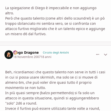
La spiegazione di Diego è impeccabile e non aggiungo
altro.
Però che quasto talento (come altri dello scoundrel) è un pò
troppo sbilanciato mi sembra vero, se si confronta con
attacco furtivo migliorato che è un talento epico e aggiunge
un misero d6 dal furtivo.
Diego Dragone
comment_
Stati
Circolo degli Antichi
18 Novembre 2007
18 anni
Beh, ricordiamoci che questo talento non serve in tutti i casi
in cui si possa usare skirmish, ma solo se ci si muove di
almeno 6m, che può voler dire quasi tutto il proprio
movimento se non tutto.
In più quasi sempre (balzo permettendo) si fa solo un
attacco in questa situazione, quindi si aggiungerebbero
"solo" 2d6 a round.
Invece il furtivo può essere utilizzato tante volte a round,