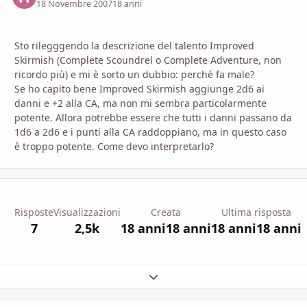
18 Novembre 2007
18 anni
Sto rilegggendo la descrizione del talento Improved
Skirmish (Complete Scoundrel o Complete Adventure, non
ricordo più) e mi è sorto un dubbio: perchè fa male?
Se ho capito bene Improved Skirmish aggiunge 2d6 ai
danni e +2 alla CA, ma non mi sembra particolarmente
potente. Allora potrebbe essere che tutti i danni passano da
1d6 a 2d6 e i punti alla CA raddoppiano, ma in questo caso
è troppo potente. Come devo interpretarlo?
Risposte
Visualizzazioni
Creata
Ultima risposta
7
2,5k
18 anni
18 anni
18 anni
18 anni
Espandi panoramica del topic