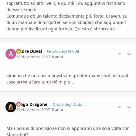
soprattutto ad alti livelli, e quindi i d6 aggiuntivi rischiano
di essere molti.
Comunque c'è un talento decisamente più forte, Craven, su
di un manuale di forgotten se non sbaglio, che aggiunge 1
danno per livello ad ogni furtivo. Questo è sbroccato!
Andre Duval
comment_
Stati
Circolo degli Antichi
19 Novembre 2007
18 anni
almeno che non usi manyshot e greater many shot nel qual
caso arrivi a fare tanti d6 in più...
Diego Dragone
comment_
Stati
Circolo degli Antichi
19 Novembre 2007
18 anni
Ma i bonus di precisione non si applicano una sola volta con
Manyshot?