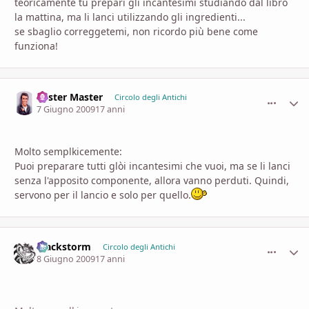
teoricamente tu prepari gli incantesimi studiando dal libro
la mattina, ma li lanci utilizzando gli ingredienti...
se sbaglio correggetemi, non ricordo più bene come
funziona!
Mister Master
comment_
Stati
Circolo degli Antichi
7 Giugno 2009
17 anni
Molto semplkicemente:
Puoi preparare tutti glòi incantesimi che vuoi, ma se li lanci
senza l'apposito componente, allora vanno perduti. Quindi,
servono per il lancio e solo per quello.
Blackstorm
comment_
Stati
Circolo degli Antichi
8 Giugno 2009
17 anni