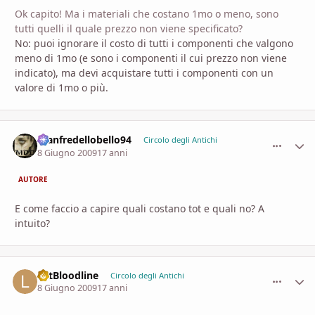
Ok capito! Ma i materiali che costano 1mo o meno, sono
tutti quelli il quale prezzo non viene specificato?
No: puoi ignorare il costo di tutti i componenti che valgono
meno di 1mo (e sono i componenti il cui prezzo non viene
indicato), ma devi acquistare tutti i componenti con un
valore di 1mo o più.
manfredellobello94
comment_
Stati
Circolo degli Antichi
8 Giugno 2009
17 anni
AUTORE
E come faccio a capire quali costano tot e quali no? A
intuito?
LetBloodline
comment_
Stati
Circolo degli Antichi
8 Giugno 2009
17 anni