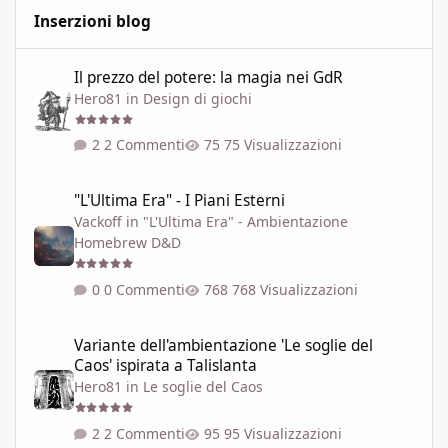
Inserzioni blog
Il prezzo del potere: la magia nei GdR
Il prezzo del potere: la magia nei GdR
Hero81
in
Design di giochi
2 Commenti
75 Visualizzazioni
"L'Ultima Era" - I Piani Esterni
"L'Ultima Era" - I Piani Esterni
Vackoff
in
"L'Ultima Era" - Ambientazione
Homebrew D&D
0 Commenti
768 Visualizzazioni
Variante dell'ambientazione 'Le soglie del Caos' ispirata a Talisla
Variante dell'ambientazione 'Le soglie del
Caos' ispirata a Talislanta
Hero81
in
Le soglie del Caos
2 Commenti
95 Visualizzazioni