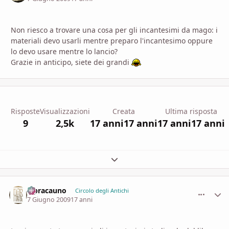
Non riesco a trovare una cosa per gli incantesimi da mago: i
materiali devo usarli mentre preparo l'incantesimo oppure
lo devo usare mentre lo lancio?
Grazie in anticipo, siete dei grandi
Risposte
Visualizzazioni
Creata
Ultima risposta
9
2,5k
17 anni
17 anni
17 anni
17 anni
Espandi panoramica del topic
lepracauno
comment_
Stati
Circolo degli Antichi
7 Giugno 2009
17 anni