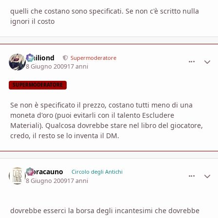
quelli che costano sono specificati. Se non c'è scritto nulla
ignori il costo
Ithiliond
comment_
Stati
Supermoderatore
8 Giugno 2009
17 anni
SUPERMODERATORE
Se non è specificato il prezzo, costano tutti meno di una
moneta d'oro (puoi evitarli con il talento Escludere
Materiali). Qualcosa dovrebbe stare nel libro del giocatore,
credo, il resto se lo inventa il DM.
lepracauno
comment_
Stati
Circolo degli Antichi
8 Giugno 2009
17 anni
dovrebbe esserci la borsa degli incantesimi che dovrebbe