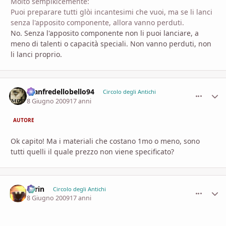
Molto semplkicemente:
Puoi preparare tutti glòi incantesimi che vuoi, ma se li lanci
senza l'apposito componente, allora vanno perduti.
No. Senza l'apposito componente non li puoi lanciare, a
meno di talenti o capacità speciali. Non vanno perduti, non
li lanci proprio.
manfredellobello94
comment_
Stati
Circolo degli Antichi
8 Giugno 2009
17 anni
AUTORE
Ok capito! Ma i materiali che costano 1mo o meno, sono
tutti quelli il quale prezzo non viene specificato?
Larin
comment_
Stati
Circolo degli Antichi
8 Giugno 2009
17 anni