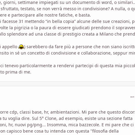
re, giorni, settimane impiegati su un documento di word, o similari.
 sfruttato, testato, se non verrà messo in condivisione? A nulla, o q
re e partecipare alle nostre fatiche, e basta.
 facesse 31 mettendo “in bella copia” alcune delle sue creazioni, p
A volte la pigrizia o la paura di essere giudicati prendono il sopravve
llo splendore ad una classe di prestigio creata a Milano che pren
i appello
) sarebbero da fare più a persone che non siano iscritt
insito in sé un concetto di condivisione e collaborazione, seppur mi
 ci tenevo particolarmente a rendervi partecipi di questa mia picco
ato prima di me.
com
orre cdp, classi base, hr, ambientazioni. Mi pare che questo discor
 tu voglia dire. Sul 5° Clone, ad esempio, esiste una sezione fatta
ni, hr, nuovi pg/png... Insomma, mica bazzecole. E mi pare che ci 
 non capisco bene cosa tu intenda con questa "filosofia della