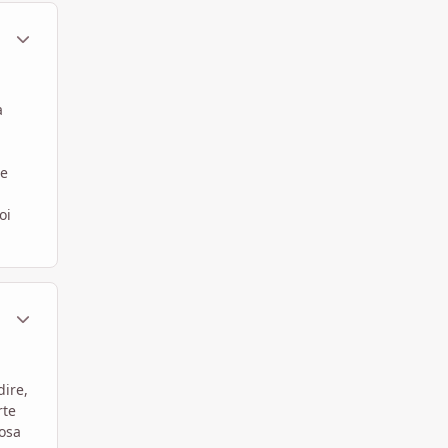
ment_315482
Statistiche Autore
a
he
oi
ment_315489
Statistiche Autore
dire,
rte
cosa