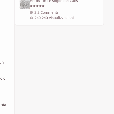
Hero81
in
Le soglie del Caos
2 Commenti
240 Visualizzazioni
 un
to o
 sia