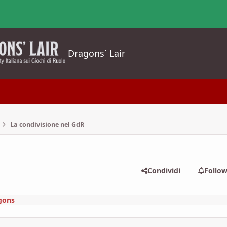
Dragons´ Lair
La condivisione nel GdR
Condividi
Follo
gons