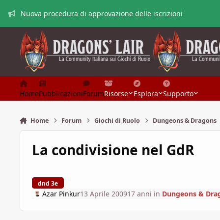
Vai al contenuto
Nuova procedura di approvazione delle iscrizioni
Home
Pubblicazioni
Forum
Risorse
Esplora
Supporto
Home
Forum
Giochi di Ruolo
Dungeons & Dragons
La condivisione nel GdR
dnd 3e
Azar Pinkur
13 Aprile 2009
17 anni
in
Dungeons & Dra