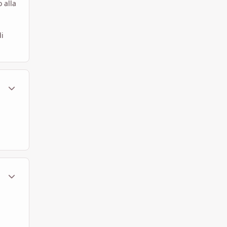
 alla
di
ment_315475
Statistiche Autore
ment_315477
Statistiche Autore