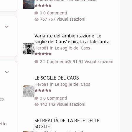
0 Commenti
767 Visualizzazioni
ment_315458
Statistiche Autore
Variante dell'ambientazione 'Le soglie del Caos' ispirata a 
Variante dell'ambientazione 'Le
soglie del Caos' ispirata a Talislanta
Hero81
in
Le soglie del Caos
2 Commenti
91 Visualizzazioni
ment_315463
Statistiche Autore
LE SOGLIE DEL CAOS
LE SOGLIE DEL CAOS
Hero81
in
Le soglie del Caos
0 Commenti
es
142 Visualizzazioni
SEI REALTÀ DELLA RETE DELLE SOGLIE
SEI REALTÀ DELLA RETE DELLE
etto
SOGLIE