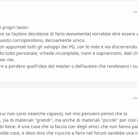
com
 propri lavori.
 se l'autore decidesse di farlo ovviamente) vorrebbe dire essere 
 questo corrispondono, decisamente unico.
n appuntati tutti gli sviluppi dei PG, con le note e via discorrendo.
do tutto personale; schede incomplete, nomi e soprannomi, dati c
per me.
re a perdere quell'idea del master o dell'autore che rendevano i su
com
i cui non sarei neanche capace), nel mio pensiero penso che la
 sia di materiali "grandi", ma anche di materiali "piccoli" per così 
o bene. è una cosa che io faccio con degli amici che non fanno pa
olte cose, e devo dire che riuscire a farlo nel forum sarebbe una 