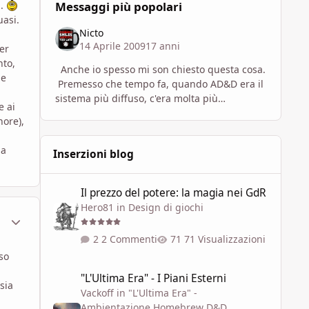
Messaggi più popolari
..
uasi.
Nicto
14 Aprile 2009
17 anni
er
nto,
Anche io spesso mi son chiesto questa cosa.
de
Premesso che tempo fa, quando AD&D era il
sistema più diffuso, c'era molta più
e ai
proliferazione di materiale amatoriale (come
nore),
già spe
la
Inserzioni blog
Il prezzo del potere: la magia nei GdR
Il prezzo del potere: la magia nei GdR
Hero81
in
Design di giochi
ment_315457
Statistiche Autore
2 Commenti
71 Visualizzazioni
so
"L'Ultima Era" - I Piani Esterni
"L'Ultima Era" - I Piani Esterni
sia
Vackoff
in
"L'Ultima Era" -
Ambientazione Homebrew D&D