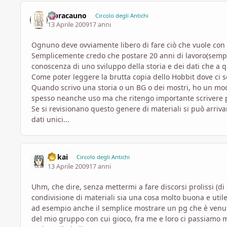
lepracauno
Circolo degli Antichi
13 Aprile 2009
17 anni
Ognuno deve ovviamente libero di fare ciò che vuole con i
Semplicemente credo che postare 20 anni di lavoro(sempre
conoscenza di uno sviluppo della storia e dei dati che a
Come poter leggere la brutta copia dello Hobbit dove ci so
Quando scrivo una storia o un BG o dei mostri, ho un mo
spesso neanche uso ma che ritengo importante scrivere 
Se si revisionano questo genere di materiali si può arriva
dati unici...
Dokai
Circolo degli Antichi
13 Aprile 2009
17 anni
Uhm, che dire, senza mettermi a fare discorsi prolissi (d
condivisione di materiali sia una cosa molto buona e utile,
ad esempio anche il semplice mostrare un pg che è venut
del mio gruppo con cui gioco, fra me e loro ci passiamo m