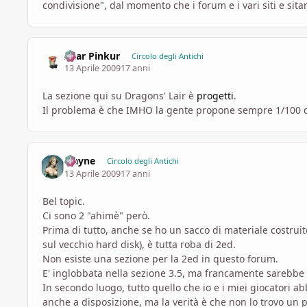
condivisione", dal momento che i forum e i vari siti e sit
Azar Pinkur
Circolo degli Antichi
13 Aprile 2009
17 anni
La sezione qui su Dragons' Lair è
progetti
.
Il problema è che IMHO la gente propone sempre 1/100 di
Elayne
Circolo degli Antichi
13 Aprile 2009
17 anni
Bel topic.
Ci sono 2 "ahimè" però.
Prima di tutto, anche se ho un sacco di materiale costruit
sul vecchio hard disk), è tutta roba di 2ed.
Non esiste una sezione per la 2ed in questo forum.
E' inglobbata nella sezione 3.5, ma francamente sarebbe 
In secondo luogo, tutto quello che io e i miei giocatori a
anche a disposizione, ma la verità è che non lo trovo un p