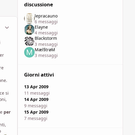
discussione
lepracauno
6 messaggi
ment_315450
Statistiche Autore
Elayne
4 messaggi
Blackstorm
i
3 messaggi
Mæl§trøM
er
3 messaggi
re
Giorni attivi
one.
13 Apr 2009
11 messaggi
ce si
14 Apr 2009
oni,
9 messaggi
15 Apr 2009
be
per
7 messaggi
ti,
o