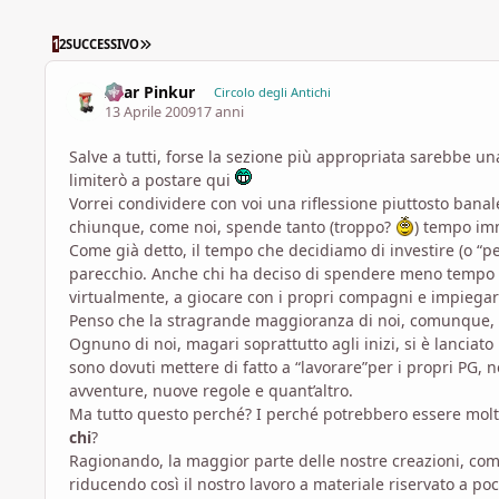
ULTIMA PAGINA
1
2
SUCCESSIVO
Azar Pinkur
Circolo degli Antichi
13 Aprile 2009
17 anni
Salve a tutti, forse la sezione più appropriata sarebbe 
limiterò a postare qui
Vorrei condividere con voi una riflessione piuttosto bana
chiunque, come noi, spende tanto (troppo?
) tempo im
Come già detto, il tempo che decidiamo di investire (o “p
parecchio. Anche chi ha deciso di spendere meno tempo p
virtualmente, a giocare con i propri compagni e impiegar
Penso che la stragrande maggioranza di noi, comunque, no
Ognuno di noi, magari soprattutto agli inizi, si è lanciato
sono dovuti mettere di fatto a “lavorare”per i propri PG,
avventure, nuove regole e quant’altro.
Ma tutto questo perché? I perché potrebbero essere molt
chi
?
Ragionando, la maggior parte delle nostre creazioni, com
riducendo così il nostro lavoro a materiale riservato a po