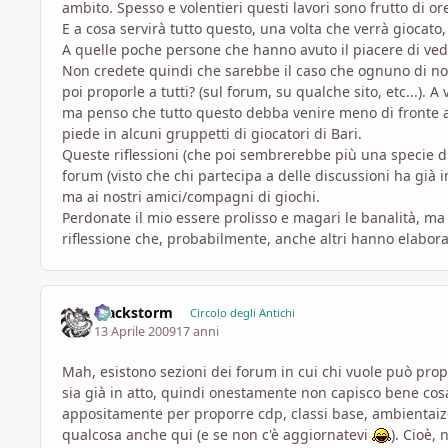
ambito. Spesso e volentieri questi lavori sono frutto di o
E a cosa servirà tutto questo, una volta che verrà giocato,
A quelle poche persone che hanno avuto il piacere di vede
Non credete quindi che sarebbe il caso che ognuno di noi
poi proporle a tutti? (sul forum, su qualche sito, etc...). 
ma penso che tutto questo debba venire meno di fronte a
piede in alcuni gruppetti di giocatori di Bari.
Queste riflessioni (che poi sembrerebbe più una specie d
forum (visto che chi partecipa a delle discussioni ha già 
ma ai nostri amici/compagni di giochi.
Perdonate il mio essere prolisso e magari le banalità, ma
riflessione che, probabilmente, anche altri hanno elabor
Blackstorm
Circolo degli Antichi
13 Aprile 2009
17 anni
Mah, esistono sezioni dei forum in cui chi vuole può prop
sia già in atto, quindi onestamente non capisco bene cosa
appositamente per proporre cdp, classi base, ambientaizo
qualcosa anche qui (e se non c'è aggiornatevi
). Cioè,