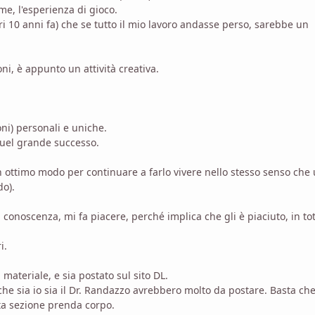
me, l'esperienza di gioco.
i 10 anni fa) che se tutto il mio lavoro andasse perso, sarebbe un
ioni, è appunto un attività creativa.
ni) personali e uniche.
uel grande successo.
un ottimo modo per continuare a farlo vivere nello stesso senso che
do).
conoscenza, mi fa piacere, perché implica che gli è piaciuto, in to
i.
materiale, e sia postato sul sito DL.
he sia io sia il Dr. Randazzo avrebbero molto da postare. Basta che
ta sezione prenda corpo.