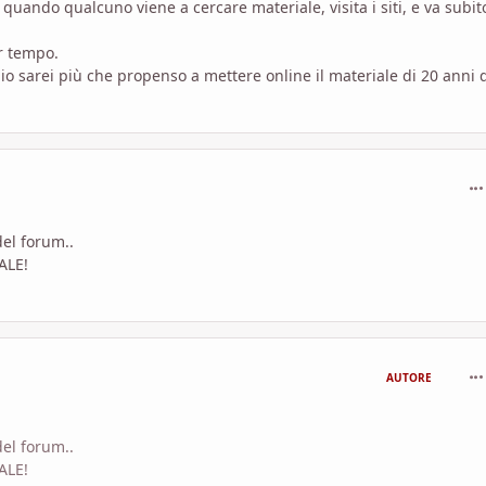
 quando qualcuno viene a cercare materiale, visita i siti, e va subito
r tempo.
, io sarei più che propenso a mettere online il materiale di 20 anni 
com
del forum..
ALE!
com
AUTORE
del forum..
ALE!