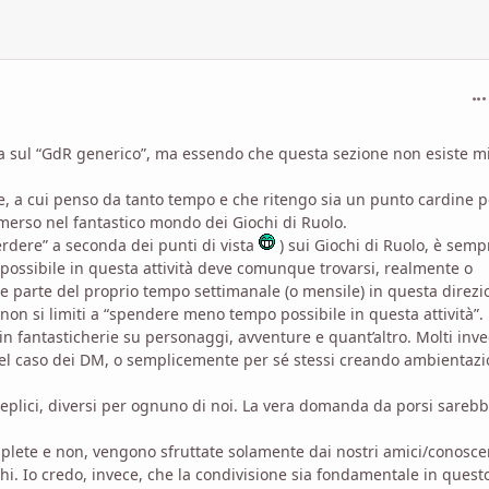
com
una sul “GdR generico”, ma essendo che questa sezione non esiste m
le, a cui penso da tanto tempo e che ritengo sia un punto cardine p
merso nel fantastico mondo dei Giochi di Ruolo.
erdere” a seconda dei punti di vista
) sui Giochi di Ruolo, è semp
ossibile in questa attività deve comunque trovarsi, realmente o
e parte del proprio tempo settimanale (o mensile) in questa direzi
n si limiti a “spendere meno tempo possibile in questa attività”.
 in fantasticherie su personaggi, avventure e quant’altro. Molti inve
 nel caso dei DM, o semplicemente per sé stessi creando ambientazi
eplici, diversi per ognuno di noi. La vera domanda da porsi sareb
plete e non, vengono sfruttate solamente dai nostri amici/conoscen
chi. Io credo, invece, che la condivisione sia fondamentale in quest