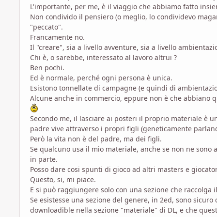
L'importante, per me, è il viaggio che abbiamo fatto insie
Non condivido il pensiero (o meglio, lo condividevo magar
"peccato".
Francamente no.
Il "creare", sia a livello avventure, sia a livello ambientaz
Chi è, o sarebbe, interessato al lavoro altrui ?
Ben pochi.
Ed è normale, perché ogni persona è unica.
Esistono tonnellate di campagne (e quindi di ambientazio
Alcune anche in commercio, eppure non è che abbiano q
Secondo me, il lasciare ai posteri il proprio materiale è 
padre vive attraverso i propri figli (geneticamente parlan
Però la vita non è del padre, ma dei figli.
Se qualcuno usa il mio materiale, anche se non ne sono a 
in parte.
Posso dare cosi spunti di gioco ad altri masters e giocator
Questo, si, mi piace.
E si può raggiungere solo con una sezione che raccolga il 
Se esistesse una sezione del genere, in 2ed, sono sicuro c
downloadible nella sezione "materiale" di DL, e che ques