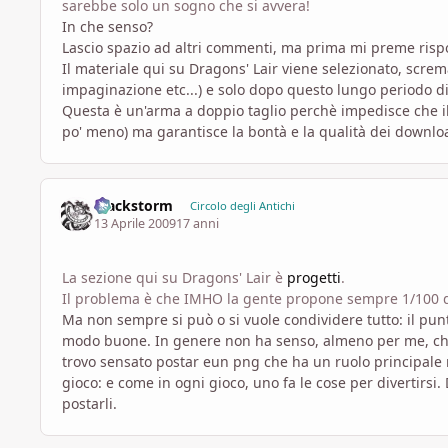
sarebbe solo un sogno che si avvera!
In che senso?
Lascio spazio ad altri commenti, ma prima mi preme ris
Il materiale qui su Dragons' Lair viene selezionato, screm
impaginazione etc...) e solo dopo questo lungo periodo d
Questa è un'arma a doppio taglio perchè impedisce che il 
po' meno) ma garantisce la bontà e la qualità dei downlo
Blackstorm
Circolo degli Antichi
13 Aprile 2009
17 anni
La sezione qui su Dragons' Lair è
progetti
.
Il problema è che IMHO la gente propone sempre 1/100 di
Ma non sempre si può o si vuole condividere tutto: il punt
modo buone. In genere non ha senso, almeno per me, che 
trovo sensato postar eun png che ha un ruolo principale 
gioco: e come in ogni gioco, uno fa le cose per divertirsi.
postarli.