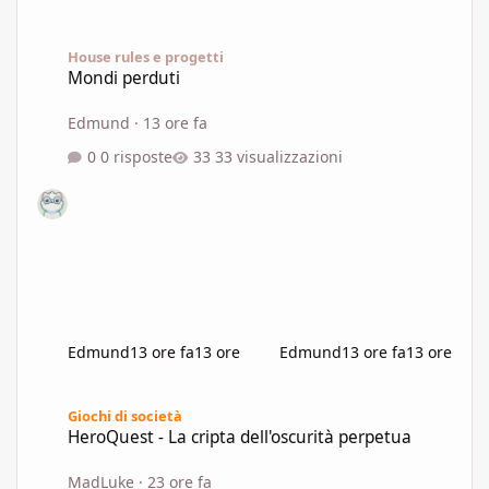
Mondi perduti
House rules e progetti
Mondi perduti
Edmund
·
13 ore fa
0 risposte
33 visualizzazioni
Edmund
13 ore fa
13 ore
Edmund
13 ore fa
13 ore
HeroQuest - La cripta dell'oscurità perpetua
Giochi di società
HeroQuest - La cripta dell'oscurità perpetua
MadLuke
·
23 ore fa