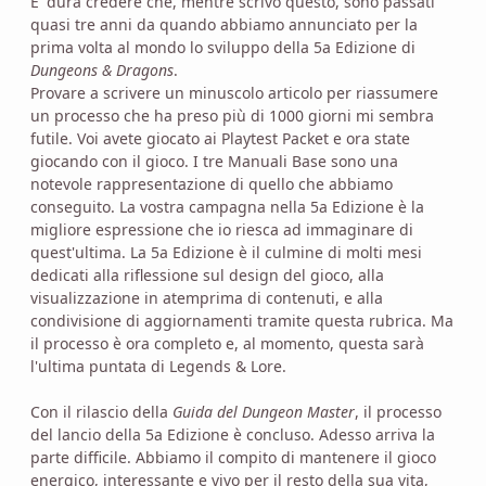
E' dura credere che, mentre scrivo questo, sono passati
quasi tre anni da quando abbiamo annunciato per la
prima volta al mondo lo sviluppo della 5a Edizione di
Dungeons & Dragons
.
Provare a scrivere un minuscolo articolo per riassumere
un processo che ha preso più di 1000 giorni mi sembra
futile. Voi avete giocato ai Playtest Packet e ora state
giocando con il gioco. I tre Manuali Base sono una
notevole rappresentazione di quello che abbiamo
conseguito. La vostra campagna nella 5a Edizione è la
migliore espressione che io riesca ad immaginare di
quest'ultima. La 5a Edizione è il culmine di molti mesi
dedicati alla riflessione sul design del gioco, alla
visualizzazione in atemprima di contenuti, e alla
condivisione di aggiornamenti tramite questa rubrica. Ma
il processo è ora completo e, al momento, questa sarà
l'ultima puntata di Legends & Lore.
Con il rilascio della
Guida del Dungeon Master
, il processo
del lancio della 5a Edizione è concluso. Adesso arriva la
parte difficile. Abbiamo il compito di mantenere il gioco
energico, interessante e vivo per il resto della sua vita,