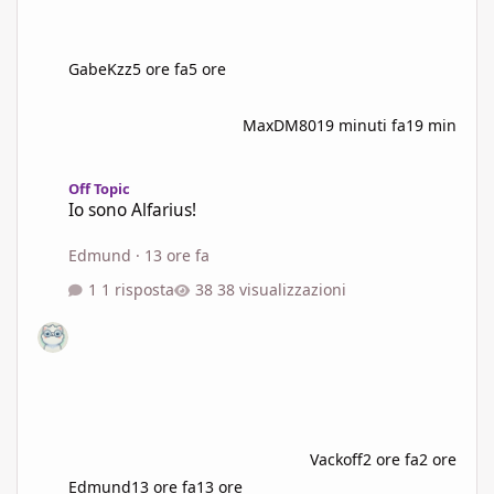
GabeKzz
5 ore fa
5 ore
MaxDM80
19 minuti fa
19 min
Io sono Alfarius!
Off Topic
Io sono Alfarius!
Edmund
·
13 ore fa
1 risposta
38 visualizzazioni
Vackoff
2 ore fa
2 ore
Edmund
13 ore fa
13 ore