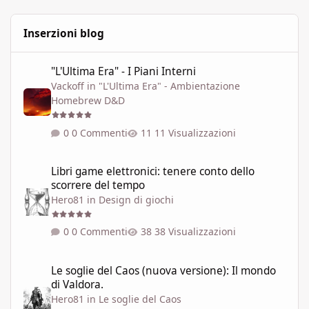
Inserzioni blog
"L'Ultima Era" - I Piani Interni
"L'Ultima Era" - I Piani Interni
Vackoff
in
"L'Ultima Era" - Ambientazione
Homebrew D&D
0 Commenti
11 Visualizzazioni
Libri game elettronici: tenere conto dello scorrere del tempo
Libri game elettronici: tenere conto dello
scorrere del tempo
Hero81
in
Design di giochi
0 Commenti
38 Visualizzazioni
Le soglie del Caos (nuova versione): Il mondo di Valdora.
Le soglie del Caos (nuova versione): Il mondo
di Valdora.
Hero81
in
Le soglie del Caos