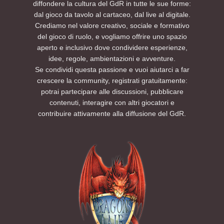
diffondere la cultura del GdR in tutte le sue forme:
altri eventi AETERNIS per godersi la storia
dal gioco da tavolo al cartaceo, dal live al digitale.
dall’inizio alla fine.
Crediamo nel valore creativo, sociale e formativo
Per ulteriori informazioni consultate la
del gioco di ruolo, e vogliamo offrire uno spazio
sezione FAQ di questo evento. Per esigenze
aperto e inclusivo dove condividere esperienze,
particolari è possibile contattarci tramite i
idee, regole, ambientazioni e avventure.
nostri canali social.
Se condividi questa passione e vuoi aiutarci a far
Non vediamo l’ora di vedervi lì.
Preparatevi a tirare l’iniziativa: tra tortelli,
crescere la community, registrati gratuitamente:
colline e oscurità… la missione sta per
potrai partecipare alle discussioni, pubblicare
cominciare.
contenuti, interagire con altri giocatori e
PRENOTA UN POSTO AL TAVOLO SUL NOSTRO
contribuire attivamente alla diffusione del GdR.
EVENTBRITE
Per restare aggiornati sulle prossime sessioni
ed eventi futuri, seguite AETERNIS sui social e
su Eventbrite per ricevere le notifiche di
apertura delle nuove iscrizioni.
Sito Web
Instagram
TikTok
YouTube