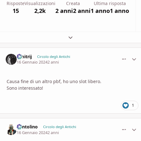
Risposte
Visualizzazioni
Creata
Ultima risposta
15
2,2k
2 anni
2 anni
1 anno
1 anno
Espandi panoramica del topic
Dmitrij
comment_
Stati
Circolo degli Antichi
16 Gennaio 2024
2 anni
Causa fine di un altro pbf, ho uno slot libero.
Sono interessato!
1
Pentolino
comment_
Stati
Circolo degli Antichi
16 Gennaio 2024
2 anni