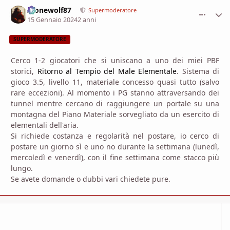
Alonewolf87
comment_
Stati
Supermoderatore
15 Gennaio 2024
2 anni
SUPERMODERATORE
Cerco 1-2 giocatori che si uniscano a uno dei miei PBF
storici,
Ritorno al Tempio del Male Elementale
. Sistema di
gioco 3.5, livello 11, materiale concesso quasi tutto (salvo
rare eccezioni). Al momento i PG stanno attraversando dei
tunnel mentre cercano di raggiungere un portale su una
montagna del Piano Materiale sorvegliato da un esercito di
elementali dell'aria.
Si richiede costanza e regolarità nel postare, io cerco di
postare un giorno sì e uno no durante la settimana (lunedì,
mercoledì e venerdì), con il fine settimana come stacco più
lungo.
Se avete domande o dubbi vari chiedete pure.