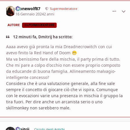
Alonewolf87
comment_
Stati
Supermoderatore
16 Gennaio 2024
2 anni
AUTORE
SUPERMODERATORE
12 minuti fa, Dmitrij ha scritto:
Aaaa avevo già pronta la mia Dreadnecrowitch con cui
avevo finito la Red Hand of Doom
😁
Ma va benissimo fare della mischia, il party prima di tutto.
Che mi pare a colpo d'occhio non essere proprio composto
da educande di buona famiglia. Allineamento malvagio-
intelligente concesso?
Considera che è una valutazione generale, alla fine vale
sempre il concetto di giocare ciò che vi ispira. Comunque
con le evocazioni varie una presenza in mischia il gruppo la
tira fuori. Per dire anche un arcanista serio o uno
skillmonkey non sarebbero male.
Dmitrij
comment_
Stati
Circolo degli Antichi