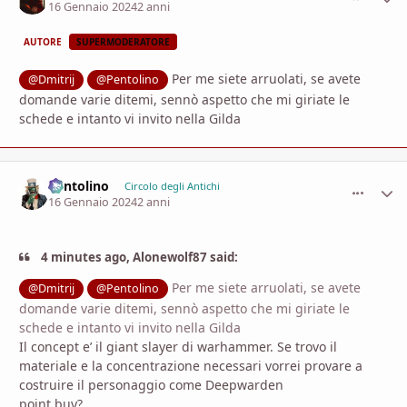
16 Gennaio 2024
2 anni
AUTORE
SUPERMODERATORE
Per me siete arruolati, se avete
@Dmitrij
@Pentolino
domande varie ditemi, sennò aspetto che mi giriate le
schede e intanto vi invito nella Gilda
Pentolino
comment_
Stati
Circolo degli Antichi
16 Gennaio 2024
2 anni
4 minutes ago, Alonewolf87 said:
Per me siete arruolati, se avete
@Dmitrij
@Pentolino
domande varie ditemi, sennò aspetto che mi giriate le
schede e intanto vi invito nella Gilda
Il concept e’ il giant slayer di warhammer. Se trovo il
materiale e la concentrazione necessari vorrei provare a
costruire il personaggio come Deepwarden
point buy?