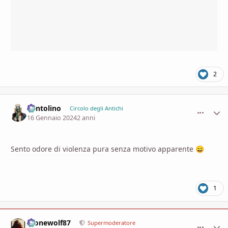
2
Pentolino
comment_
Stati
Circolo degli Antichi
16 Gennaio 2024
2 anni
Sento odore di violenza pura senza motivo apparente
😄
1
Alonewolf87
comment_
Stati
Supermoderatore