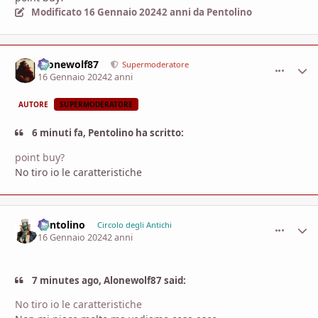
Modificato
16 Gennaio 2024
2 anni
da Pentolino
Alonewolf87
comment_
Stati
Supermoderatore
16 Gennaio 2024
2 anni
AUTORE
SUPERMODERATORE
6 minuti fa, Pentolino ha scritto:
point buy?
No tiro io le caratteristiche
Pentolino
comment_
Stati
Circolo degli Antichi
16 Gennaio 2024
2 anni
7 minutes ago, Alonewolf87 said:
No tiro io le caratteristiche