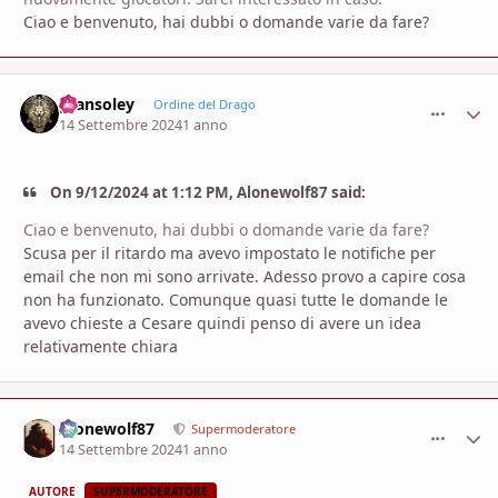
Ciao e benvenuto, hai dubbi o domande varie da fare?
gransoley
comment_
Stati
Ordine del Drago
14 Settembre 2024
1 anno
On 9/12/2024 at 1:12 PM, Alonewolf87 said:
Ciao e benvenuto, hai dubbi o domande varie da fare?
Scusa per il ritardo ma avevo impostato le notifiche per
email che non mi sono arrivate. Adesso provo a capire cosa
non ha funzionato. Comunque quasi tutte le domande le
avevo chieste a Cesare quindi penso di avere un idea
relativamente chiara
Alonewolf87
comment_
Stati
Supermoderatore
14 Settembre 2024
1 anno
AUTORE
SUPERMODERATORE