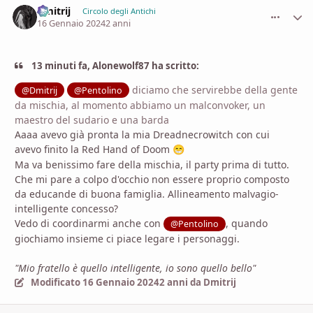
Dmitrij
comment_
Stati
Circolo degli Antichi
16 Gennaio 2024
2 anni
13 minuti fa, Alonewolf87 ha scritto:
diciamo che servirebbe della gente
@Dmitrij
@Pentolino
da mischia, al momento abbiamo un malconvoker, un
maestro del sudario e una barda
Aaaa avevo già pronta la mia Dreadnecrowitch con cui
avevo finito la Red Hand of Doom
😁
Ma va benissimo fare della mischia, il party prima di tutto.
Che mi pare a colpo d'occhio non essere proprio composto
da educande di buona famiglia. Allineamento malvagio-
intelligente concesso?
Vedo di coordinarmi anche con
, quando
@Pentolino
giochiamo insieme ci piace legare i personaggi.
"Mio fratello è quello intelligente, io sono quello bello"
Modificato
16 Gennaio 2024
2 anni
da Dmitrij