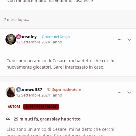
Non mi piace molto ma vediamo cosa esce
7 mesi dopo...
gransoley
comment_
Stati
Ordine del Drago
12 Settembre 2024
1 anno
Ciao sono un amico di Cesare, mi ha detto che cerchi
nuovamente giocatori. Sarei interessato in caso.
Alonewolf87
comment_
Stati
Supermoderatore
12 Settembre 2024
1 anno
AUTORE
SUPERMODERATORE
29 minuti fa, gransoley ha scritto:
Ciao sono un amico di Cesare, mi ha detto che cerchi
nuovamente giocatori. Sarei interessato in caso.