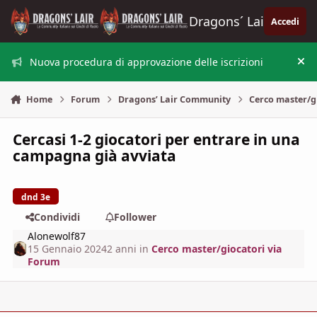
Vai al contenuto
Dragons´ Lair
Accedi
Nuova procedura di approvazione delle iscrizioni
Nas
Home
Forum
Dragons’ Lair Community
Cerco master/g
Cercasi 1-2 giocatori per entrare in una
campagna già avviata
dnd 3e
Condividi
Follower
Alonewolf87
15 Gennaio 2024
2 anni
in
Cerco master/giocatori via
Forum