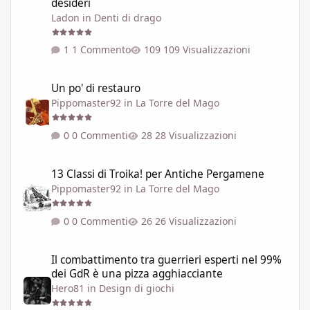
desideri
Ladon
in
Denti di drago
1 Commento
109 Visualizzazioni
Un po' di restauro
Un po' di restauro
Pippomaster92
in
La Torre del Mago
0 Commenti
28 Visualizzazioni
13 Classi di Troika! per Antiche Pergamene
13 Classi di Troika! per Antiche Pergamene
Pippomaster92
in
La Torre del Mago
0 Commenti
26 Visualizzazioni
Il combattimento tra guerrieri esperti nel 99% dei GdR è una pi
Il combattimento tra guerrieri esperti nel 99%
dei GdR è una pizza agghiacciante
Hero81
in
Design di giochi