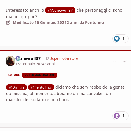
Interessato anch io
che personaggi ci sono
@Alonewolf87
gia nel gruppo?
Modificato
16 Gennaio 2024
2 anni
da Pentolino
1
Alonewolf87
comment_
Stati
Supermoderatore
16 Gennaio 2024
2 anni
AUTORE
SUPERMODERATORE
diciamo che servirebbe della gente
@Dmitrij
@Pentolino
da mischia, al momento abbiamo un malconvoker, un
maestro del sudario e una barda
1