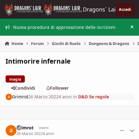
Vai al contenuto
Dragons´ Lair
Accedi
Nuova procedura di approvazione delle iscrizioni
Nas
Home
Forum
Giochi di Ruolo
Dungeons & Dragons
Intimorire infernale
magia
Condividi
Follower
Grimrot
26 Marzo 2022
4 anni
in
D&D 5e regole
Grimrot
comment_
Stati
Utenti
26 Marzo 2022
4 anni