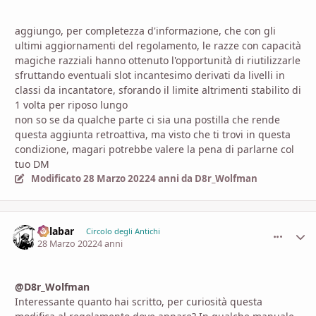
aggiungo, per completezza d'informazione, che con gli
ultimi aggiornamenti del regolamento, le razze con capacità
magiche razziali hanno ottenuto l'opportunità di riutilizzarle
sfruttando eventuali slot incantesimo derivati da livelli in
classi da incantatore, sforando il limite altrimenti stabilito di
1 volta per riposo lungo
non so se da qualche parte ci sia una postilla che rende
questa aggiunta retroattiva, ma visto che ti trovi in questa
condizione, magari potrebbe valere la pena di parlarne col
tuo DM
Modificato
28 Marzo 2022
4 anni
da D8r_Wolfman
Calabar
comment_
Stati
Circolo degli Antichi
28 Marzo 2022
4 anni
@D8r_Wolfman
Interessante quanto hai scritto, per curiosità questa