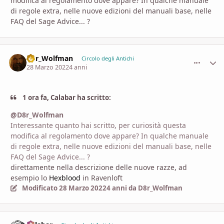
modifica al regolamento dove appare? In qualche manuale
di regole extra, nelle nuove edizioni del manuali base, nelle
FAQ del Sage Advice... ?
D8r_Wolfman
comment_
Stati
Circolo degli Antichi
28 Marzo 2022
4 anni
1 ora fa, Calabar ha scritto:
@D8r_Wolfman
Interessante quanto hai scritto, per curiosità questa
modifica al regolamento dove appare? In qualche manuale
di regole extra, nelle nuove edizioni del manuali base, nelle
FAQ del Sage Advice... ?
direttamente nella descrizione delle nuove razze, ad
esempio lo
Hexblood
in Ravenloft
Modificato
28 Marzo 2022
4 anni
da D8r_Wolfman