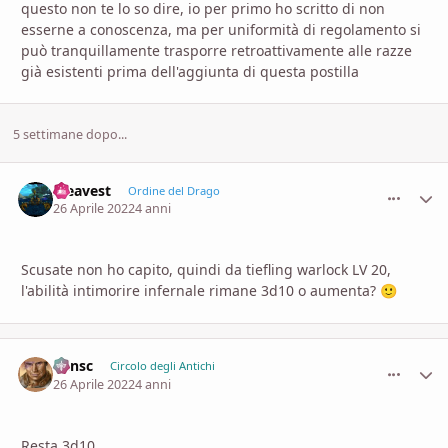
questo non te lo so dire, io per primo ho scritto di non
esserne a conoscenza, ma per uniformità di regolamento si
può tranquillamente trasporre retroattivamente alle razze
già esistenti prima dell'aggiunta di questa postilla
5 settimane dopo...
steavest
comment_
Stati
Ordine del Drago
26 Aprile 2022
4 anni
Scusate non ho capito, quindi da tiefling warlock LV 20,
l'abilità intimorire infernale rimane 3d10 o aumenta?
🙂
Minsc
comment_
Stati
Circolo degli Antichi
26 Aprile 2022
4 anni
Resta 3d10