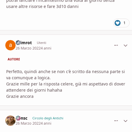
potrai lanciare l'incamtesimo una volta al giorno senza
usare altre risorse e fare 3d10 danni
1
Grimrot
comment_
Stati
Utenti
26 Marzo 2022
4 anni
AUTORE
Perfetto, quindi anche se non c'è scritto da nessuna parte si
va comunque a logica.
Grazie mille per la risposta celere, già mi aspettavo di dover
attendere dei giorni hahaha
Grazie ancora
Minsc
comment_
Stati
Circolo degli Antichi
26 Marzo 2022
4 anni