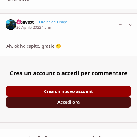
steavest
comment_
Stati
Ordine del Drago
26 Aprile 2022
4 anni
Ah, ok ho capito, grazie
🙂
Crea un account o accedi per commentare
Crea un nuovo account
Accedi ora