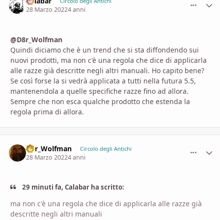
Calabar
comment_
Stati
Circolo degli Antichi
28 Marzo 2022
4 anni
@D8r_Wolfman
Quindi diciamo che è un trend che si sta diffondendo sui
nuovi prodotti, ma non c'è una regola che dice di applicarla
alle razze già descritte negli altri manuali. Ho capito bene?
Se così forse la si vedrà applicata a tutti nella futura 5.5,
mantenendola a quelle specifiche razze fino ad allora.
Sempre che non esca qualche prodotto che estenda la
regola prima di allora.
D8r_Wolfman
comment_
Stati
Circolo degli Antichi
28 Marzo 2022
4 anni
29 minuti fa, Calabar ha scritto:
ma non c'è una regola che dice di applicarla alle razze già
descritte negli altri manuali