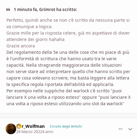
1 minuto fa, Grimrot ha scritto:
Perfetto, quindi anche se non c'è scritto da nessuna parte si
va comunque a logica.
Grazie mille per la risposta celere, già mi aspettavo di dover
attendere dei giorni hahaha
Grazie ancora
Del regolamento della 5e una delle cose che mi piace di più
è l'uniformità di scrittura che hanno usato tra le varie
capacità. Nella stragrande maggioranza delle situazioni
non serve stare ad interpretare quello che hanno scritto per
capore cosa volevano scrivere, ma basta leggere alla lettera
la specifica regola riportata dell'abilità ed applicarla.
Per esempio nelle suppliche del warlock c'è scritto "puoi
lanciare X una volta a riposo esteso" oppure "puoi lanciare X
una volta a riposo esteso utilizzando uno slot da warlock"
D8r_Wolfman
comment_
Stati
Circolo degli Antichi
28 Marzo 2022
4 anni