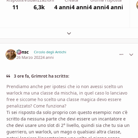
11
6,3k
4 anni
4 anni
4 anni
4 anni
Espandi panoramica del topic
Minsc
comment_
Stati
Circolo degli Antichi
26 Marzo 2022
4 anni
3 ore fa, Grimrot ha scritto:
Prendiamo anche per ipotesi che io non avessi scelto un
warlock ma una classe da mischia, in quel caso lo lanciavo
free e siccome ho scelto una classe magica devo essere
penalizzato? Come funziona?
Ti sei risposto da solo proprio con questo esempio: non c'è
scritto da nessuna parte che devi essere un incantatore e
che devi usare uno slot di 2° livello, quindi sia che tu sia un
guerriero, un warlock, un mago o qualsiasi altra classe,