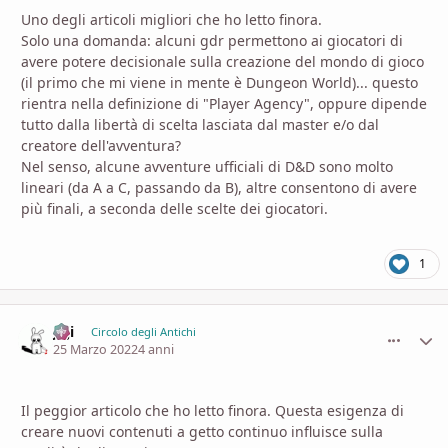
Uno degli articoli migliori che ho letto finora.
Solo una domanda: alcuni gdr permettono ai giocatori di
avere potere decisionale sulla creazione del mondo di gioco
(il primo che mi viene in mente è Dungeon World)... questo
rientra nella definizione di "Player Agency", oppure dipende
tutto dalla libertà di scelta lasciata dal master e/o dal
creatore dell'avventura?
Nel senso, alcune avventure ufficiali di D&D sono molto
lineari (da A a C, passando da B), altre consentono di avere
più finali, a seconda delle scelte dei giocatori.
1
Ji ji
comment_
Stati
Circolo degli Antichi
25 Marzo 2022
4 anni
Il peggior articolo che ho letto finora. Questa esigenza di
creare nuovi contenuti a getto continuo influisce sulla