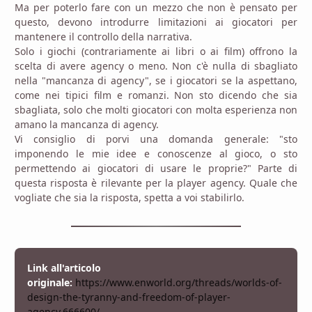
Ma per poterlo fare con un mezzo che non è pensato per
questo, devono introdurre limitazioni ai giocatori per
mantenere il controllo della narrativa.
Solo i giochi (contrariamente ai libri o ai film) offrono la
scelta di avere agency o meno. Non c'è nulla di sbagliato
nella "mancanza di agency", se i giocatori se la aspettano,
come nei tipici film e romanzi. Non sto dicendo che sia
sbagliata, solo che molti giocatori con molta esperienza non
amano la mancanza di agency.
Vi consiglio di porvi una domanda generale: "sto
imponendo le mie idee e conoscenze al gioco, o sto
permettendo ai giocatori di usare le proprie?" Parte di
questa risposta è rilevante per la player agency. Quale che
vogliate che sia la risposta, spetta a voi stabilirlo.
Link all'articolo
originale:
https://www.enworld.org/threads/worlds-of-
design-the-tyranny-and-freedom-of-player-
agency.666600/