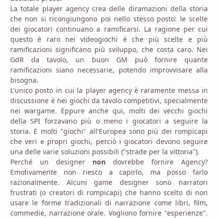
La totale player agency crea delle diramazioni della storia
che non si ricongiungono poi nello stesso posto: le scelte
dei giocatori continuano a ramificarsi. La ragione per cui
questo è raro nei videogiochi è che più scelte e più
ramificazioni significano più sviluppo, che costa caro. Nei
GdR da tavolo, un buon GM può fornire quante
ramificazioni siano necessarie, potendo improvvisare alla
bisogna.
L'unico posto in cui la player agency è raramente messa in
discussione è nei giochi da tavolo competitivi, specialmente
nei wargame. Eppure anche qui, molti dei vecchi giochi
della SPI forzavano più o meno i giocatori a seguire la
storia. E molti "giochi" all'Europea sono più dei rompicapi
che veri e propri giochi, perciò i giocatori devono seguire
una delle varie soluzioni possibili ("strade per la vittoria").
Perché un designer
non
dovrebbe fornire Agency?
Emotivamente non riesco a capirlo, ma posso farlo
razionalmente. Alcuni game designer sono narratori
frustrati (o creatori di rompicapi) che hanno scelto di non
usare le forme tradizionali di narrazione come libri, film,
commedie, narrazione orale. Vogliono fornire "esperienze".