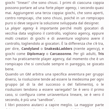
giochi "lineari" che sono chiusi. I primi di ciascuna coppia
possono portare ad una forte
player agency
, i secondo quasi
mai. Aggiungerei una terza coppia: giochi, che sono aperti,
contro rompicapi, che sono chiusi, poiché in un rompicapo
puro si deve seguire la soluzione sviluppata dal designer.
La
player agency
è importante perché molti giocatori di
vecchia data vogliono il controllo, vogliono agency, eppure
molti creatori di giochi e di avventure vogliono avere il
controllo, togliendolo ai giocatori. È la differenza che c'è tra,
per dire,
Candyland
o
Snakes&Ladders
(niente agency), e
giochi come
Diplomacy
o
Carcassonne
. Per gli adulti,
Tris
non ha praticamente player agency, dal momento che è un
rompicapo che si conclude sempre in pareggio, se giocato
bene.
Quando un GM arbitra una specifica avventura per gruppi
diversi, la risoluzione tende ad essere la medesima per ogni
gruppo (al di la del successo o del fallimento), o le
risoluzioni tendono a essere variegate? Se è vero il primo
caso, si configura come un'avventura lineare, se è vero il
secondo, è più una "sandbox".
I libri possono aiutarci a capire meglio. La maggior parte