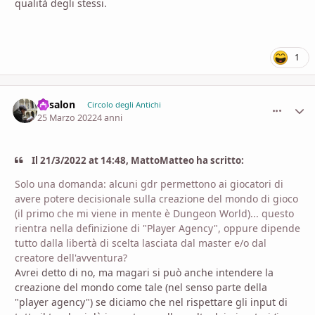
qualità degli stessi.
1
Assalon
comment_
Stati
Circolo degli Antichi
25 Marzo 2022
4 anni
Il 21/3/2022 at 14:48, MattoMatteo ha scritto:
Solo una domanda: alcuni gdr permettono ai giocatori di
avere potere decisionale sulla creazione del mondo di gioco
(il primo che mi viene in mente è Dungeon World)... questo
rientra nella definizione di "Player Agency", oppure dipende
tutto dalla libertà di scelta lasciata dal master e/o dal
creatore dell'avventura?
Avrei detto di no, ma magari si può anche intendere la
creazione del mondo come tale (nel senso parte della
"player agency") se diciamo che nel rispettare gli input di