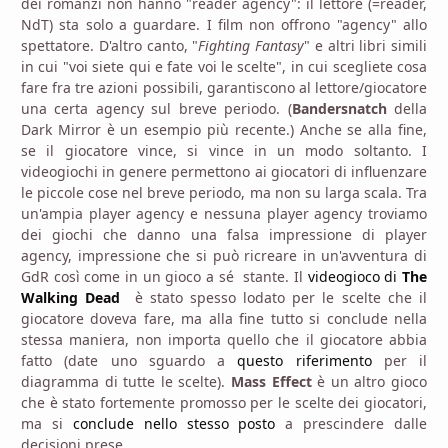
dei romanzi non hanno "reader agency": il lettore (=reader,
NdT) sta solo a guardare. I film non offrono "agency" allo
spettatore. D'altro canto, "
Fighting Fantasy
" e altri libri simili
in cui "voi siete qui e fate voi le scelte", in cui scegliete cosa
fare fra tre azioni possibili, garantiscono al lettore/giocatore
una certa agency sul breve periodo. (
Bandersnatch
della
Dark Mirror è un esempio più recente.) Anche se alla fine,
se il giocatore vince, si vince in un modo soltanto. I
videogiochi in genere permettono ai giocatori di influenzare
le piccole cose nel breve periodo, ma non su larga scala. Tra
un'ampia player agency e nessuna player agency troviamo
dei giochi che danno una falsa impressione di player
agency, impressione che si può ricreare in un'avventura di
GdR così come in un gioco a sé stante. Il
videogioco di
The
Walking Dead
è stato spesso lodato per le scelte che il
giocatore doveva fare, ma alla fine tutto si conclude nella
stessa maniera, non importa quello che il giocatore abbia
fatto (date uno sguardo a
questo riferimento
per il
diagramma di tutte le scelte).
Mass Effect
è un altro gioco
che è stato fortemente promosso per le scelte dei giocatori,
ma si
conclude nello stesso posto
a prescindere dalle
decisioni prese.