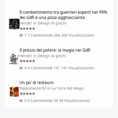
Il combattimento tra guerrieri esperti nel 99% dei GdR è una pi
Il combattimento tra guerrieri esperti nel 99%
dei GdR è una pizza agghiacciante
Hero81
in
Design di giochi
7 Commenti
266 Visualizzazioni
Il prezzo del potere: la magia nei GdR
Il prezzo del potere: la magia nei GdR
Hero81
in
Design di giochi
4 Commenti
141 Visualizzazioni
Un po' di restauro
Un po' di restauro
Pippomaster92
in
La Torre del Mago
0 Commenti
39 Visualizzazioni