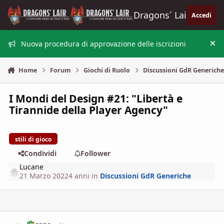
Vai al contenuto
Dragons´ Lair
Accedi
Nuova procedura di approvazione delle iscrizioni
Nas
Home
Forum
Giochi di Ruolo
Discussioni GdR Generich
I Mondi del Design #21: "Libertà e
Tirannide della Player Agency"
stili di gioco
Condividi
Follower
Lucane
21 Marzo 2022
4 anni
in
Discussioni GdR Generiche