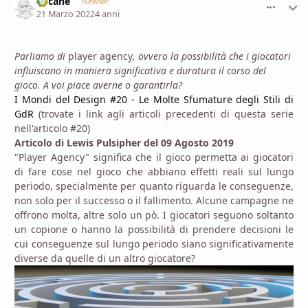
Lucane
comment_
Stati
Newser
21 Marzo 2022
4 anni
Parliamo di
player agency
, ovvero la possibilità che i giocatori
influiscano in maniera significativa e duratura il corso del
gioco. A voi piace averne o garantirla?
I Mondi del Design #20 - Le Molte Sfumature degli Stili di
GdR
(trovate i link agli articoli precedenti di questa serie
nell'articolo #20)
Articolo di Lewis Pulsipher del 09 Agosto 2019
"Player Agency" significa che il gioco permetta ai giocatori
di fare cose nel gioco che abbiano effetti reali sul lungo
periodo, specialmente per quanto riguarda le conseguenze,
non solo per il successo o il fallimento. Alcune campagne ne
offrono molta, altre solo un pò. I giocatori seguono soltanto
un copione o hanno la possibilità di prendere decisioni le
cui conseguenze sul lungo periodo siano significativamente
diverse da quelle di un altro giocatore?