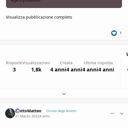
Visualizza pubblicazione completo
1
Risposte
Visualizzazioni
Creata
Ultima risposta
3
1,8k
4 anni
4 anni
4 anni
4 anni
Espandi panoramica del topic
MattoMatteo
comment_
Stati
Circolo degli Antichi
21 Marzo 2022
4 anni