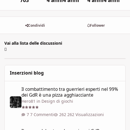
703
4 anni
4 anni
4 anni
4 anni
Condividi
Follower
Vai alla lista delle discussioni
Inserzioni blog
Il combattimento tra guerrieri esperti nel 99% dei GdR è una pi
Il combattimento tra guerrieri esperti nel 99%
dei GdR è una pizza agghiacciante
Hero81
in
Design di giochi
7 Commenti
262 Visualizzazioni
Il prezzo del potere: la magia nei GdR