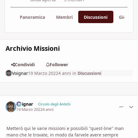
Panoramica
Membri
Discussioni
Gioco
Archivio Missioni
Condividi
Follower
Voignar
19 Marzo 2022
4 anni
in
Discussioni
Voignar
comment_
Stati
Circolo degli Antichi
19 Marzo 2022
4 anni
Metterò qui le varie missioni e possibili "quest-line" man
mano che le trovate, in modo da farvele avere sempre