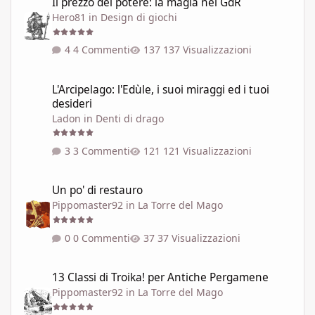
Il prezzo del potere: la magia nei GdR
Hero81
in
Design di giochi
4 Commenti
137 Visualizzazioni
L'Arcipelago: l'Edùle, i suoi miraggi ed i tuoi desideri
L'Arcipelago: l'Edùle, i suoi miraggi ed i tuoi
desideri
Ladon
in
Denti di drago
3 Commenti
121 Visualizzazioni
Un po' di restauro
Un po' di restauro
Pippomaster92
in
La Torre del Mago
0 Commenti
37 Visualizzazioni
13 Classi di Troika! per Antiche Pergamene
13 Classi di Troika! per Antiche Pergamene
Pippomaster92
in
La Torre del Mago