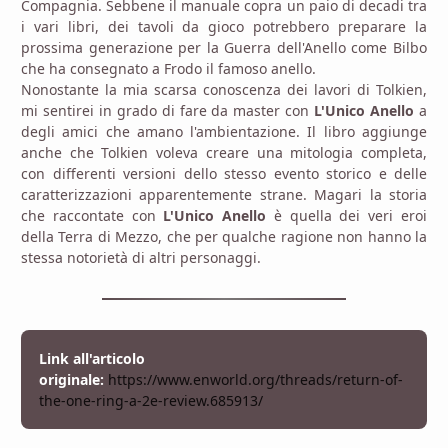
Compagnia. Sebbene il manuale copra un paio di decadi tra
i vari libri, dei tavoli da gioco potrebbero preparare la
prossima generazione per la Guerra dell'Anello come Bilbo
che ha consegnato a Frodo il famoso anello.
Nonostante la mia scarsa conoscenza dei lavori di Tolkien,
mi sentirei in grado di fare da master con
L'Unico Anello
a
degli amici che amano l'ambientazione. Il libro aggiunge
anche che Tolkien voleva creare una mitologia completa,
con differenti versioni dello stesso evento storico e delle
caratterizzazioni apparentemente strane. Magari la storia
che raccontate con
L'Unico Anello
è quella dei veri eroi
della Terra di Mezzo, che per qualche ragione non hanno la
stessa notorietà di altri personaggi.
Link all'articolo
originale:
https://www.enworld.org/threads/return-of-
the-one-ring-a-2e-review.685913/