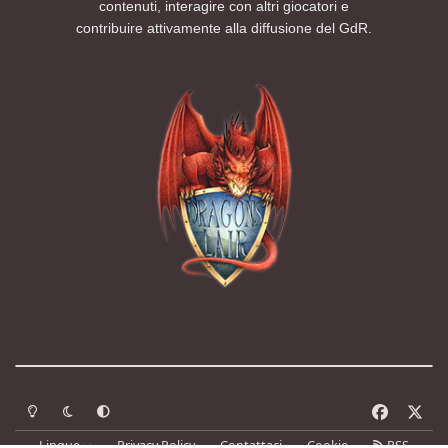
contenuti, interagire con altri giocatori e
contribuire attivamente alla diffusione del GdR.
Modalità chiara
Modalità scura
Segui la preferenza del sistema
f
x
a
Lingue
Privacy Policy
Contattaci
Cookie
RSS