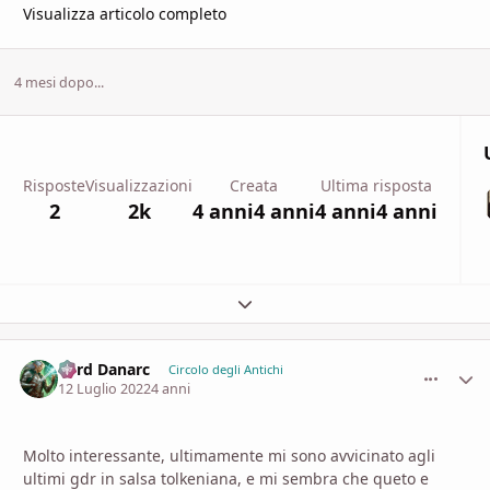
Visualizza articolo completo
4 mesi dopo...
Risposte
Visualizzazioni
Creata
Ultima risposta
2
2k
4 anni
4 anni
4 anni
4 anni
Espandi panoramica del topic
Lord Danarc
comment_
Stati
Circolo degli Antichi
12 Luglio 2022
4 anni
Molto interessante, ultimamente mi sono avvicinato agli
ultimi gdr in salsa tolkeniana, e mi sembra che queto e