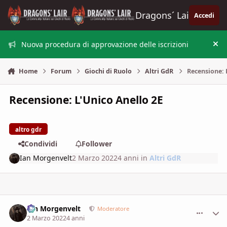
Vai al contenuto
Dragons´ Lair
Accedi
Nuova procedura di approvazione delle iscrizioni
Nas
Home
Forum
Giochi di Ruolo
Altri GdR
Recensione: 
Recensione: L'Unico Anello 2E
altro gdr
Condividi
Follower
Ian Morgenvelt
2 Marzo 2022
4 anni
in
Altri GdR
Ian Morgenvelt
comment_
Stati
Moderatore
2 Marzo 2022
4 anni