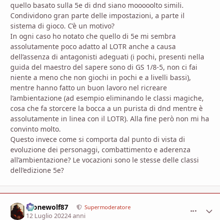
quello basato sulla 5e di dnd siano mooooolto simili.
Condividono gran parte delle impostazioni, a parte il
sistema di gioco. C’è un motivo?
In ogni caso ho notato che quello di 5e mi sembra
assolutamente poco adatto al LOTR anche a causa
dell’assenza di antagonisti adeguati (i pochi, presenti nella
guida del maestro del sapere sono di GS 1/8-5, non ci fai
niente a meno che non giochi in pochi e a livelli bassi),
mentre hanno fatto un buon lavoro nel ricreare
l’ambientazione (ad esempio eliminando le classi magiche,
cosa che fa storcere la bocca a un purista di dnd mentre è
assolutamente in linea con il LOTR). Alla fine però non mi ha
convinto molto.
Questo invece come si comporta dal punto di vista di
evoluzione dei personaggi, combattimento e aderenza
all’ambientazione? Le vocazioni sono le stesse delle classi
dell’edizione 5e?
Alonewolf87
comment_
Stati
Supermoderatore
12 Luglio 2022
4 anni