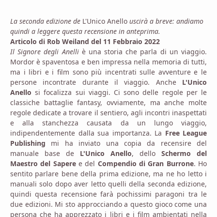
La seconda edizione de
L'Unico Anello
uscirà a breve: andiamo
quindi a leggere questa recensione in anteprima.
Articolo di Rob Weiland del 11 Febbraio 2022
Il Signore degli Anelli
è una storia che parla di un viaggio.
Mordor è spaventosa e ben impressa nella memoria di tutti,
ma i libri e i film sono più incentrati sulle avventure e le
persone incontrate durante il viaggio. Anche
L'Unico
Anello
si focalizza sui viaggi. Ci sono delle regole per le
classiche battaglie fantasy, ovviamente, ma anche molte
regole dedicate a trovare il sentiero, agli incontri inaspettati
e alla stanchezza causata da un lungo viaggio,
indipendentemente dalla sua importanza. La
Free League
Publishing
mi ha inviato una copia da recensire del
manuale base de
L'Unico Anello
, dello
Schermo del
Maestro del Sapere
e del
Compendio di Gran Burrone
. Ho
sentito parlare bene della prima edizione, ma ne ho letto i
manuali solo dopo aver letto quelli della seconda edizione,
quindi questa recensione farà pochissimi paragoni tra le
due edizioni. Mi sto approcciando a questo gioco come una
persona che ha apprezzato i libri e i film ambientati nella