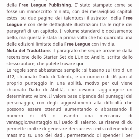
della
Free League Publishing
. E' stato stampato come se
fosse un manoscritto miniato, con dei meravigliosi capitoli
estesi su due pagine dai talentuosi illustratori della
Free
League
e con delle dettagliate illustrazioni tra le righe dei
paragrafi di un capitolo. Il volume standard è decisamente
bello, ma questa è stata la prima volta che ho guardato una
delle edizioni limitate della
Free League
con invidia.
Nota del Traduttore:
il paragrafo che segue proviene dalla
recensione dello Starter Set de L'Unico Anello, scritta dallo
stesso autore, che potete trovare
qui
Le regole sono abbastanza semplici: si basano sul tiro di un
d12, chiamato Dado di Talento, e un numero di d6 pari al
proprio punteggio in una abilità, motivo per cui viene
chiamato Dado di Abilità, che devono raggiungere un
determinato valore. Il valore base dipende dai punteggi del
personaggio, con degli aggiustamenti alla difficoltà che
possono essere ottenuti aumentando o abbassando il
numero di d6 o usando una meccanica di
vantaggio/svantaggio sul Dado di Talento. La riserva di d6
permette inoltre di generare dei successi extra ottenendo il
massimo su uno dei dadi, permettendo di spenderli per