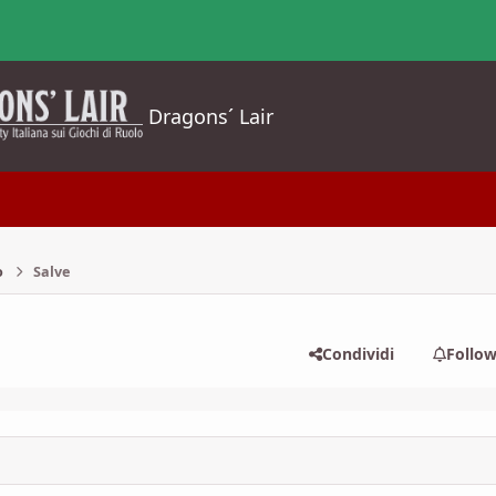
Dragons´ Lair
o
Salve
Condividi
Follo