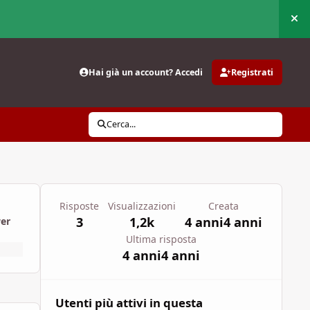
Nas
Hai già un account? Accedi
Registrati
Cerca...
Risposte
Visualizzazioni
Creata
3
1,2k
4 anni
4 anni
wer
Ultima risposta
4 anni
4 anni
Utenti più attivi in questa