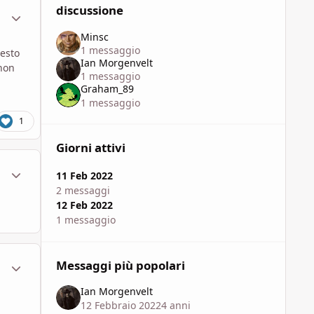
discussione
ment_1792772
Statistiche Autore
Minsc
1 messaggio
uesto
Ian Morgenvelt
 non
1 messaggio
Graham_89
1 messaggio
1
Giorni attivi
ment_1792796
Statistiche Autore
11 Feb 2022
2 messaggi
12 Feb 2022
1 messaggio
ment_1792925
Statistiche Autore
Messaggi più popolari
Ian Morgenvelt
12 Febbraio 2022
4 anni