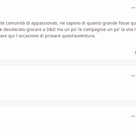
com
ueste comunità di appassionati, ne sapevo di quanto grande fosse q
re desiderato giocare a D&D ma un po' le compagnie un po' la vita
are qui l occasione di provare quest'avventura.
com
com