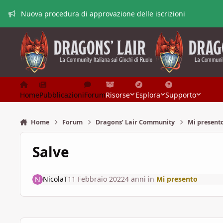
Vai al contenuto
Nuova procedura di approvazione delle iscrizioni
Home
Pubblicazioni
Forum
Risorse
Esplora
Supporto
Home
Forum
Dragons’ Lair Community
Mi present
Salve
NicolaT
11 Febbraio 2022
4 anni
in
Mi presento