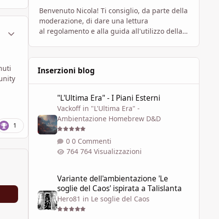
Benvenuto Nicola! Ti consiglio, da parte della
moderazione, di dare una lettura
ment_1792973
Statistiche Autore
al regolamento e alla guida all'utilizzo della
piattaforma, contenuti che personalmente
ritengo molti utili per i n
nuti
Inserzioni blog
unity
"L'Ultima Era" - I Piani Esterni
"L'Ultima Era" - I Piani Esterni
Vackoff
in
"L'Ultima Era" -
Ambientazione Homebrew D&D
1
0 Commenti
764 Visualizzazioni
Variante dell'ambientazione 'Le soglie del Caos' ispirata a 
Variante dell'ambientazione 'Le
soglie del Caos' ispirata a Talislanta
Hero81
in
Le soglie del Caos