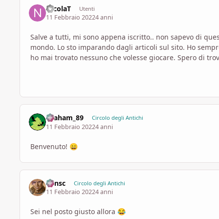
NicolaT
Utenti
11 Febbraio 2022
4 anni
Salve a tutti, mi sono appena iscritto.. non sapevo di q
mondo. Lo sto imparando dagli articoli sul sito. Ho semp
ho mai trovato nessuno che volesse giocare. Spero di trov
Graham_89
Circolo degli Antichi
11 Febbraio 2022
4 anni
Benvenuto!
😄
Minsc
Circolo degli Antichi
11 Febbraio 2022
4 anni
Sei nel posto giusto allora
😂