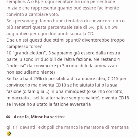
semplice, A o B). E ogni senatore ha una percentuale
iniziale che rappresenta quanto può essere facilmente
convinto a cambiare voto.
Se i personaggi fanno buoni tentativi di convincere uno o
più senatori questa percentuale sale di 5%, più un 5%
aggiuntivo per ogni due punti sopra la CD.
E se unissi questi due ottimi spunti? diventerebbe troppo
complesso forse?
10 "grandi elettori", 3 sappiamo già essere dalla nostra
parte, 3 sono irriducibili dell'altra fazione. Ne restano 4
"indecisi" da convincere (o 3 irriducibili da ammazzare...
non escludiamo niente)
Se Tizio ha il 25% di possibilità di cambiare idea, CD15 per
convincerlo ma diventa CD10 se ho aiutato lui o la sua
fazione (o famiglia...) in una miniquest (o se l'ho corrotto,
minacciato... solite alternative sempre valide), diventa CD18
se invece ho aiutato la fazione avversaria
4 ore fa, Minsc ha scritto:
gli tiri davanti l'exit poll che manco le maratone di mentana
🤣