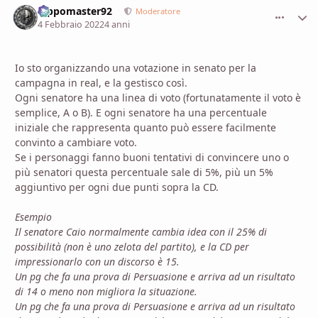
Pippomaster92
comment_
Stati
Moderatore
4 Febbraio 2022
4 anni
Io sto organizzando una votazione in senato per la
campagna in real, e la gestisco così.
Ogni senatore ha una linea di voto (fortunatamente il voto è
semplice, A o B). E ogni senatore ha una percentuale
iniziale che rappresenta quanto può essere facilmente
convinto a cambiare voto.
Se i personaggi fanno buoni tentativi di convincere uno o
più senatori questa percentuale sale di 5%, più un 5%
aggiuntivo per ogni due punti sopra la CD.
Esempio
Il senatore Caio normalmente cambia idea con il 25% di
possibilità (non è uno zelota del partito), e la CD per
impressionarlo con un discorso è 15.
Un pg che fa una prova di Persuasione e arriva ad un risultato
di 14 o meno non migliora la situazione.
Un pg che fa una prova di Persuasione e arriva ad un risultato