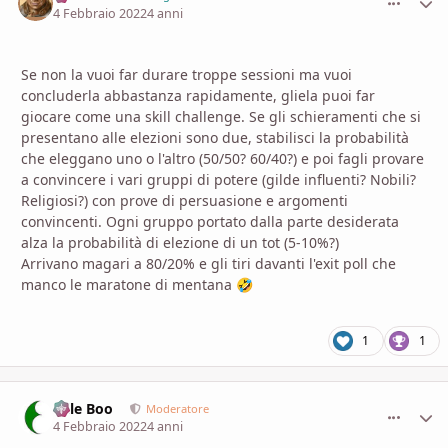
4 Febbraio 2022
4 anni
Se non la vuoi far durare troppe sessioni ma vuoi
concluderla abbastanza rapidamente, gliela puoi far
giocare come una skill challenge. Se gli schieramenti che si
presentano alle elezioni sono due, stabilisci la probabilità
che eleggano uno o l'altro (50/50? 60/40?) e poi fagli provare
a convincere i vari gruppi di potere (gilde influenti? Nobili?
Religiosi?) con prove di persuasione e argomenti
convincenti. Ogni gruppo portato dalla parte desiderata
alza la probabilità di elezione di un tot (5-10%?)
Arrivano magari a 80/20% e gli tiri davanti l'exit poll che
manco le maratone di mentana
🤣
1
1
Bille Boo
comment_
Stati
Moderatore
4 Febbraio 2022
4 anni