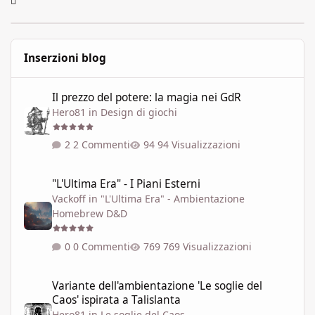
Inserzioni blog
Il prezzo del potere: la magia nei GdR
Il prezzo del potere: la magia nei GdR
Hero81
in
Design di giochi
2 Commenti
94 Visualizzazioni
"L'Ultima Era" - I Piani Esterni
"L'Ultima Era" - I Piani Esterni
Vackoff
in
"L'Ultima Era" - Ambientazione
Homebrew D&D
0 Commenti
769 Visualizzazioni
Variante dell'ambientazione 'Le soglie del Caos' ispirata a Talisla
Variante dell'ambientazione 'Le soglie del
Caos' ispirata a Talislanta
Hero81
in
Le soglie del Caos