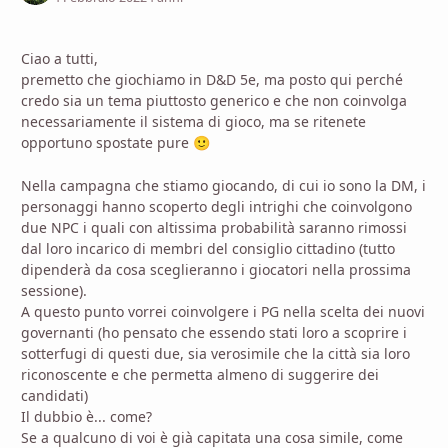
Ciao a tutti,
premetto che giochiamo in D&D 5e, ma posto qui perché
credo sia un tema piuttosto generico e che non coinvolga
necessariamente il sistema di gioco, ma se ritenete
opportuno spostate pure
🙂
Nella campagna che stiamo giocando, di cui io sono la DM, i
personaggi hanno scoperto degli intrighi che coinvolgono
due NPC i quali con altissima probabilità saranno rimossi
dal loro incarico di membri del consiglio cittadino (tutto
dipenderà da cosa sceglieranno i giocatori nella prossima
sessione).
A questo punto vorrei coinvolgere i PG nella scelta dei nuovi
governanti (ho pensato che essendo stati loro a scoprire i
sotterfugi di questi due, sia verosimile che la città sia loro
riconoscente e che permetta almeno di suggerire dei
candidati)
Il dubbio è... come?
Se a qualcuno di voi è già capitata una cosa simile, come