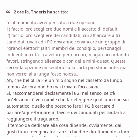
2 ore fa, Thaeris ha scritto:
Io al momento avrei pensato a due opzioni:
1) faccio loro scegliere due nomi e li accetto di default
2) faccio loro scegliere dei candidati, cui affiancare altri
candidati rivali ed i PG dovranno convincere un gruppo di
"grandi elettori" (altri membri del consiglio, personaggi
influenti in città...) a votare per i propri, magari accordando
favori, stringendo alleanze o con delle mini-quest. Questa
seconda opzione mi sembra sulla carta più stimolante, ma
non vorrei alla lunga fosse noiosa...
Ah, che bello! La 2 è un mio sogno nel cassetto da lungo
tempo. Ancora non ho mai trovato l'occasione.
Sì, raccomanderei decisamente la 2: nel senso, se c'è
un'elezione, è verosimile che far eleggere qualcuno non sia
automatico; quello che possono fare i PG è cercare di
parlare/agire/brigare in favore dei candidati per aiutarli a
raggiungere il traguardo.
Il tempo da dedicare alla cosa dipende, ovviamente, dai
gusti tuoi e dei giocatori: anzi, chiedere direttamente a loro