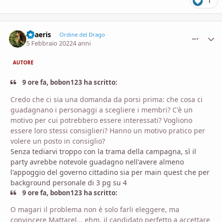
1
Thaeris
comment_
Stati
Ordine del Drago
5 Febbraio 2022
4 anni
AUTORE
9 ore fa, bobon123 ha scritto:
Credo che ci sia una domanda da porsi prima: che cosa ci
guadagnano i personaggi a scegliere i membri? C'è un
motivo per cui potrebbero essere interessati? Vogliono
essere loro stessi consiglieri? Hanno un motivo pratico per
volere un posto in consiglio?
Senza tediarvi troppo con la trama della campagna, sì il
party avrebbe notevole guadagno nell'avere almeno
l'appoggio del governo cittadino sia per main quest che per
background personale di 3 pg su 4
9 ore fa, bobon123 ha scritto:
O magari il problema non è solo farli eleggere, ma
convincere Mattarel... ehm, il candidato perfetto a accettare