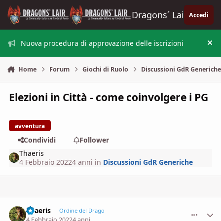
Vai al contenuto
Dragons´ Lair
Accedi
Nuova procedura di approvazione delle iscrizioni
Nas
Home
Forum
Giochi di Ruolo
Discussioni GdR Generich
Elezioni in Città - come coinvolgere i PG
avventura
Condividi
Follower
Thaeris
4 Febbraio 2022
4 anni
in
Discussioni GdR Generiche
Thaeris
comment_
Stati
Ordine del Drago
4 Febbraio 2022
4 anni