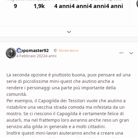
9
1,9k
4 anni
4 anni
4 anni
4 anni
Espandi panoramica del topic
Pippomaster92
comment_
Stati
Moderatore
4 Febbraio 2022
4 anni
La seconda opzione è piuttosto buona, puoi pensare ad una
serie di piccolissime mini-quest che aiutino anche a
rendere i personaggi una parte più importante della
comunità.
Per esempio, il Capogilda dei Tessitori vuole che aiutino a
ristabilire una vecchia strada comoda ma infestata da un
mostro. Se ci riescono il Capogilda è certamente felice di
aiutarli, ma nel frattempo loro avranno anche reso un gran
servizio alla gilda in generale e a molti cittadini.
Inoltre questi mini-lavori aiuteranno anche a creare una