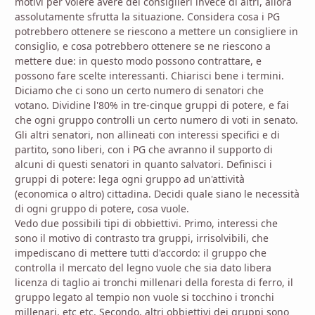
motivi per volere avere dei consiglieri invece di altri, allora
assolutamente sfrutta la situazione. Considera cosa i PG
potrebbero ottenere se riescono a mettere un consigliere in
consiglio, e cosa potrebbero ottenere se ne riescono a
mettere due: in questo modo possono contrattare, e
possono fare scelte interessanti. Chiarisci bene i termini.
Diciamo che ci sono un certo numero di senatori che
votano. Dividine l'80% in tre-cinque gruppi di potere, e fai
che ogni gruppo controlli un certo numero di voti in senato.
Gli altri senatori, non allineati con interessi specifici e di
partito, sono liberi, con i PG che avranno il supporto di
alcuni di questi senatori in quanto salvatori. Definisci i
gruppi di potere: lega ogni gruppo ad un'attività
(economica o altro) cittadina. Decidi quale siano le necessità
di ogni gruppo di potere, cosa vuole.
Vedo due possibili tipi di obbiettivi. Primo, interessi che
sono il motivo di contrasto tra gruppi, irrisolvibili, che
impediscano di mettere tutti d'accordo: il gruppo che
controlla il mercato del legno vuole che sia dato libera
licenza di taglio ai tronchi millenari della foresta di ferro, il
gruppo legato al tempio non vuole si tocchino i tronchi
millenari, etc etc. Secondo, altri obbiettivi dei gruppi sono