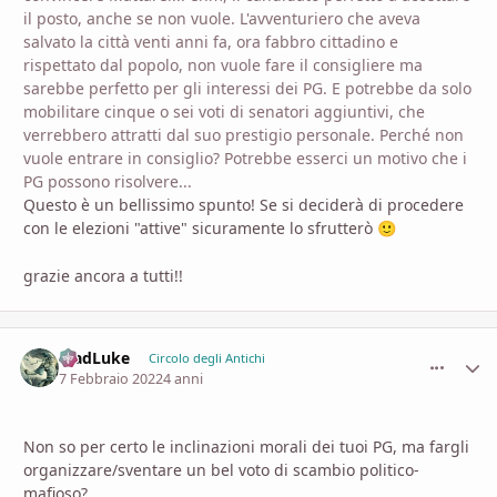
il posto, anche se non vuole. L'avventuriero che aveva
salvato la città venti anni fa, ora fabbro cittadino e
rispettato dal popolo, non vuole fare il consigliere ma
sarebbe perfetto per gli interessi dei PG. E potrebbe da solo
mobilitare cinque o sei voti di senatori aggiuntivi, che
verrebbero attratti dal suo prestigio personale. Perché non
vuole entrare in consiglio? Potrebbe esserci un motivo che i
PG possono risolvere...
Questo è un bellissimo spunto! Se si deciderà di procedere
con le elezioni "attive" sicuramente lo sfrutterò
🙂
grazie ancora a tutti!!
MadLuke
comment_
Stati
Circolo degli Antichi
7 Febbraio 2022
4 anni
Non so per certo le inclinazioni morali dei tuoi PG, ma fargli
organizzare/sventare un bel voto di scambio politico-
mafioso?