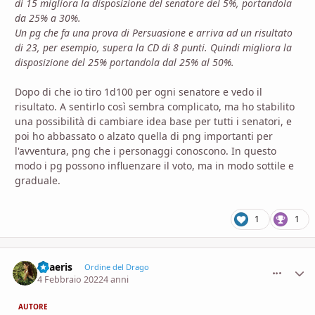
di 15 migliora la disposizione del senatore del 5%, portandola
da 25% a 30%.
Un pg che fa una prova di Persuasione e arriva ad un risultato
di 23, per esempio, supera la CD di 8 punti. Quindi migliora la
disposizione del 25% portandola dal 25% al 50%.
Dopo di che io tiro 1d100 per ogni senatore e vedo il
risultato. A sentirlo così sembra complicato, ma ho stabilito
una possibilità di cambiare idea base per tutti i senatori, e
poi ho abbassato o alzato quella di png importanti per
l'avventura, png che i personaggi conoscono. In questo
modo i pg possono influenzare il voto, ma in modo sottile e
graduale.
1
1
Thaeris
comment_
Stati
Ordine del Drago
4 Febbraio 2022
4 anni
AUTORE