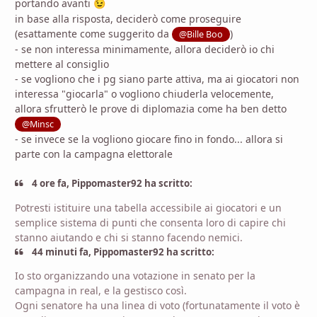
portando avanti
😉
in base alla risposta, deciderò come proseguire
(esattamente come suggerito da
)
@Bille Boo
- se non interessa minimamente, allora deciderò io chi
mettere al consiglio
- se vogliono che i pg siano parte attiva, ma ai giocatori non
interessa "giocarla" o vogliono chiuderla velocemente,
allora sfrutterò le prove di diplomazia come ha ben detto
@Minsc
- se invece se la vogliono giocare fino in fondo... allora si
parte con la campagna elettorale
4 ore fa, Pippomaster92 ha scritto:
Potresti istituire una tabella accessibile ai giocatori e un
semplice sistema di punti che consenta loro di capire chi
stanno aiutando e chi si stanno facendo nemici.
44 minuti fa, Pippomaster92 ha scritto:
Io sto organizzando una votazione in senato per la
campagna in real, e la gestisco così.
Ogni senatore ha una linea di voto (fortunatamente il voto è