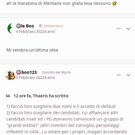
ah la maratona di Mentana non gliela leva nessuno
🤣
Bille Boo
comment_
Stati
Moderatore
4 Febbraio 2022
4 anni
Mi sembra un'ottima idea
bobon123
comment_
Stati
Concilio dei Wyrm
5 Febbraio 2022
4 anni
12 ore fa, Thaeris ha scritto:
1) faccio loro scegliere due nomi e li accetto di default
2) faccio loro scegliere dei candidati, cui affiancare altri
candidati rivali ed i PG dovranno convincere un gruppo di
"grandi elettori" (altri membri del consiglio, personaggi
influenti in città...) a votare per i propri, magari accordando