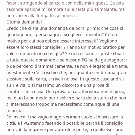
favori, stringendo alleanze o con delle mini-quest. Questa
seconda opzione mi sembra sulla carta più stimolante, ma
non vorrei alla lunga fosse noiosa...
Ottima domanda!
Credo che ci sia una domanda da porsi prima: che cosa ci
guadagnano i personaggi a scegliere i membri? C'è un
motivo per cui potrebbero essere interessati? Vogliono
essere loro stessi consiglieri? Hanno un motivo pratico per
volere un posto in consiglio? Se non ci sono risposte chiare
a tutte queste domande e se nessun PG ha da guadagnarci
o da perderci drammaticamente, se non è legato alla trama,
onestamente c'è il rischio che, per quanto sembri una gran
sessione sulla carta, si riveli noiosa. In questo caso andrei
su 1 e via, o al massimo un discorso e una prova di
caratteristica e via. Una prova di caratteristica non è gioco,
ma è un buon modo per risolvere parti della storia che non
ci interessano troppo ma necessitano comunque di una
risposta.
Se invece il malvagio mago Norimon vuole schiavizzare la
città, e i PG stanno facendo il possibile perché il consiglio
non voti la mozione per aprirgli le porte, o qualsiasi siano i