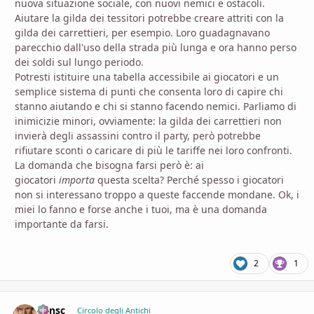
nuova situazione sociale, con nuovi nemici e ostacoli.
Aiutare la gilda dei tessitori potrebbe creare attriti con la
gilda dei carrettieri, per esempio. Loro guadagnavano
parecchio dall'uso della strada più lunga e ora hanno perso
dei soldi sul lungo periodo.
Potresti istituire una tabella accessibile ai giocatori e un
semplice sistema di punti che consenta loro di capire chi
stanno aiutando e chi si stanno facendo nemici. Parliamo di
inimicizie minori, ovviamente: la gilda dei carrettieri non
invierà degli assassini contro il party, però potrebbe
rifiutare sconti o caricare di più le tariffe nei loro confronti.
La domanda che bisogna farsi però è: ai
giocatori
importa
questa scelta? Perché spesso i giocatori
non si interessano troppo a queste faccende mondane. Ok, i
miei lo fanno e forse anche i tuoi, ma è una domanda
importante da farsi.
2
1
Minsc
comment_
Stati
Circolo degli Antichi