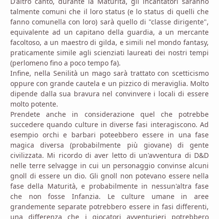
D'altro canto, durante la Maturità, gli incantatori saranno
talmente comuni che il loro status (e lo status di quelli che
fanno comunella con loro) sarà quello di "classe dirigente",
equivalente ad un capitano della guardia, a un mercante
facoltoso, a un maestro di gilda, e simili nel mondo fantasy,
praticamente simile agli scienziati laureati dei nostri tempi
(perlomeno fino a poco tempo fa).
Infine, nella Senilità un mago sarà trattato con scetticismo
oppure con grande cautela e un pizzico di meraviglia. Molto
dipende dalla sua bravura nel convinvere i locali di essere
molto potente.
Prendete anche in considerazione quel che potrebbe
succedere quando culture in diverse fasi interagiscono. Ad
esempio orchi e barbari poteebbero essere in una fase
magica diversa (probabilmente più giovane) di gente
civilizzata. Mi ricordo di aver letto di un'avventura di D&D
nelle terre selvagge in cui un personaggio convinse alcuni
gnoll di essere un dio. Gli gnoll non potevano essere nella
fase della Maturità, e probabilmente in nessun'altra fase
che non fosse Infanzia. Le culture umane in aree
grandemente separate potrebbero essere in fasi differenti,
una differenza che i giocatori avventurieri potrebbero