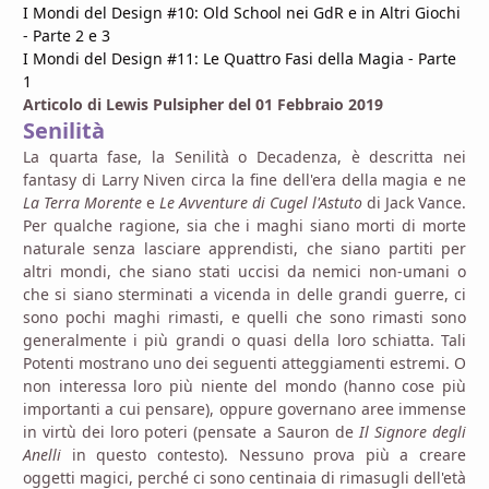
I Mondi del Design #10: Old School nei GdR e in Altri Giochi
- Parte 2 e 3
I Mondi del Design #11: Le Quattro Fasi della Magia - Parte
1
Articolo di Lewis Pulsipher del 01 Febbraio 2019
Senilità
La quarta fase, la Senilità o Decadenza, è descritta nei
fantasy di Larry Niven circa la fine dell'era della magia e ne
La Terra Morente
e
Le Avventure di Cugel l'Astuto
di Jack Vance.
Per qualche ragione, sia che i maghi siano morti di morte
naturale senza lasciare apprendisti, che siano partiti per
altri mondi, che siano stati uccisi da nemici non-umani o
che si siano sterminati a vicenda in delle grandi guerre, ci
sono pochi maghi rimasti, e quelli che sono rimasti sono
generalmente i più grandi o quasi della loro schiatta. Tali
Potenti mostrano uno dei seguenti atteggiamenti estremi. O
non interessa loro più niente del mondo (hanno cose più
importanti a cui pensare), oppure governano aree immense
in virtù dei loro poteri (pensate a Sauron de
Il Signore degli
Anelli
in questo contesto). Nessuno prova più a creare
oggetti magici, perché ci sono centinaia di rimasugli dell'età