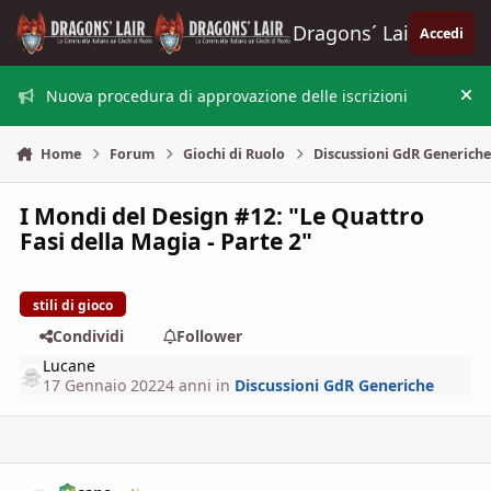
Vai al contenuto
Dragons´ Lair
Accedi
Nuova procedura di approvazione delle iscrizioni
Nas
Home
Forum
Giochi di Ruolo
Discussioni GdR Generich
I Mondi del Design #12: "Le Quattro
Fasi della Magia - Parte 2"
stili di gioco
Condividi
Follower
Lucane
17 Gennaio 2022
4 anni
in
Discussioni GdR Generiche