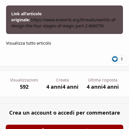
Link all'articolo
originale:
https://www.enworld.org/threads/worlds-of-
design-the-four-stages-of-magic-part-2.666079/
Visualizza tutto articolo
3
Visualizzazioni
Creata
Ultima risposta
592
4 anni
4 anni
4 anni
4 anni
Crea un account o accedi per commentare