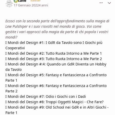
Lucane
comment_
Stati
Newser
17 Gennaio 2022
4 anni
Eccoci con la seconda parte dell'approfondimento sulla magia di
Lew Pulshiper e i suoi risvolti nel mondo di gioco. Voi come
gestite i vari approcci alla magia da parte di chi popola i vostri
mondi?
I Mondi del Design #1: I GdR da Tavolo sono I Giochi più
Cooperativi
I Mondi del Design #2: Tutto Ruota Intorno a Me Parte 1
I Mondi del Design #3: Tutto Ruota Intorno a Me Parte 2
I Mondi del Design #:4: Quando un GdR Diventa un Hobby
da Tavolo
I Mondi del Design #5: Fantasy e Fantascienza a Confronto
Parte 1
I Mondi del Design #6: Fantasy e Fantascienza a Confronto
Parte 2
I Mondi del Design #7: Odio i Giochi con i Dadi
I Mondi del Design #8: Troppi Oggetti Magici - Che Fare?
I Mondi del Design #9: Old School nei GdR e in Altri Giochi -
Parte 1