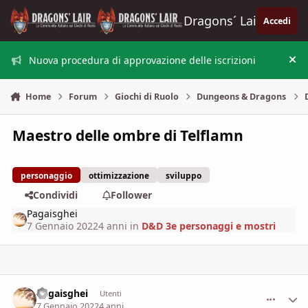
Vai al contenuto
Dragons´ Lair
Accedi
Nuova procedura di approvazione delle iscrizioni
Nas
Home
Forum
Giochi di Ruolo
Dungeons & Dragons
Maestro delle ombre di Telflamn
personaggio
ottimizzazione
sviluppo
Condividi
Follower
Pagaisghei
7 Gennaio 2022
4 anni
in
D&D 3e personaggi e mostri
Pagaisghei
comment_
Stati
Utenti
7 Gennaio 2022
4 anni