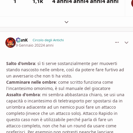
1
1,1k
4 anni
4 anni
4 anni
4 anni
Espandi panoramica del topic
KlunK
comment_
Stati
Circolo degli Antichi
9 Gennaio 2022
4 anni
Salto d'ombra
: sì ti serve sostanzialmente per muoverti
stando nascosto nelle ombre, così da potere fare furtivo ad
un avversario che non ti ha visto.
Camminare nelle ombre
: come scritto funziona come
l'incantesimo omonimo, è sul manuale del giocatore
Assalto d'ombra
: mi sembra abbastanza chiaro, se usi una
capacità o incantesimo di teletrasporto per spostarsi da in
un'ombra adiacente ad un nemico puoi fare un attacco
completo (invece che un attacco solo). Attacco Rapido in
questo caso non è utilizzabile perché parla di fare un
attacco completo, non che hai un round da usare come
preferisci. Per esempio non potresti neanche lanciare