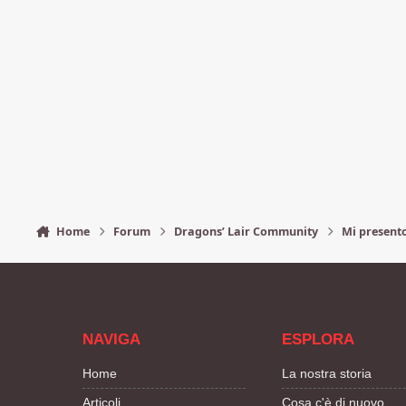
Home
Forum
Dragons’ Lair Community
Mi present
NAVIGA
ESPLORA
Home
La nostra storia
Articoli
Cosa c'è di nuovo