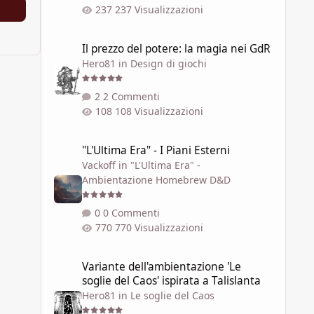
237 Visualizzazioni
Il prezzo del potere: la magia nei GdR
Il prezzo del potere: la magia nei GdR
Hero81
in
Design di giochi
2 Commenti
108 Visualizzazioni
"L'Ultima Era" - I Piani Esterni
"L'Ultima Era" - I Piani Esterni
Vackoff
in
"L'Ultima Era" -
Ambientazione Homebrew D&D
0 Commenti
770 Visualizzazioni
Variante dell'ambientazione 'Le soglie del Caos' ispirata a 
Variante dell'ambientazione 'Le
soglie del Caos' ispirata a Talislanta
Hero81
in
Le soglie del Caos