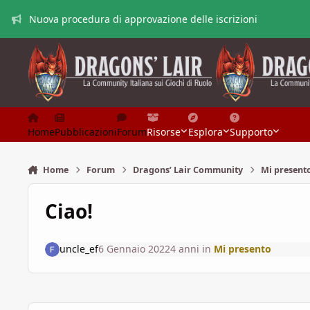
Vai al contenuto
Nuova procedura di approvazione delle iscrizioni
Home
Pubblicazioni
Forum
Risorse
Esplora
Supporto
Home
Forum
Dragons’ Lair Community
Mi present
Ciao!
uncle_ef
6 Gennaio 2022
4 anni
in
Mi presento