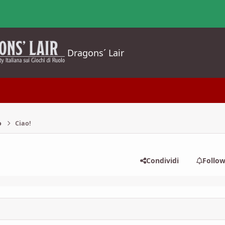
Dragons´ Lair
o
Ciao!
Condividi
Follo