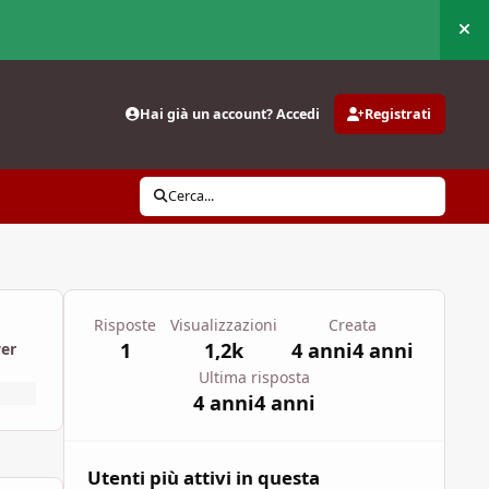
Nas
Hai già un account? Accedi
Registrati
Cerca...
Risposte
Visualizzazioni
Creata
1
1,2k
4 anni
4 anni
wer
Ultima risposta
4 anni
4 anni
Utenti più attivi in questa