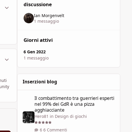
discussione
ment_1786888
Statistiche Autore
Ian Morgenvelt
1 messaggio
Giorni attivi
6 Gen 2022
ment_1786895
Statistiche Autore
1 messaggio
nuti
Inserzioni blog
unity
Il combattimento tra guerrieri esperti nel 99% dei GdR è 
Il combattimento tra guerrieri esperti
nel 99% dei GdR è una pizza
agghiacciante
Hero81
in
Design di giochi
6 Commenti