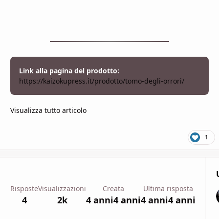
Link alla pagina del prodotto:
https://kaizokupress.it/prodotto/tomo-degli-orrori/
Visualizza tutto articolo
1
Risposte
Visualizzazioni
Creata
Ultima risposta
4
2k
4 anni
4 anni
4 anni
4 anni