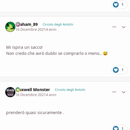
1
Graham_89
comment_
Stati
Circolo degli Antichi
16 Dicembre 2021
4 anni
Mi ispira un sacco!
Non credo che avrò dubbi se comprarlo o meno..
😅
1
Maxwell Monster
comment_
Stati
Circolo degli Antichi
16 Dicembre 2021
4 anni
prenderò quasi sicuramente .
1