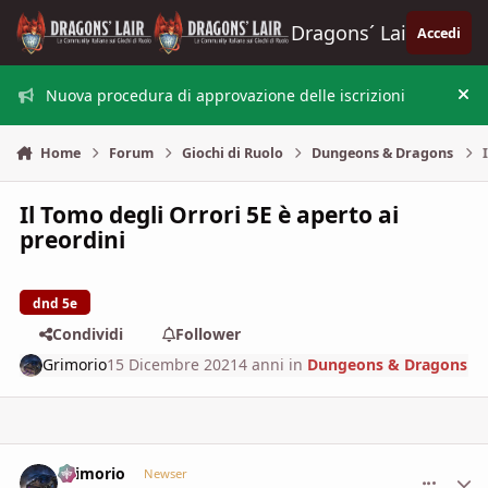
Vai al contenuto
Dragons´ Lair
Accedi
Nuova procedura di approvazione delle iscrizioni
Nas
Home
Forum
Giochi di Ruolo
Dungeons & Dragons
Il Tomo degli Orrori 5E è aperto ai
preordini
dnd 5e
Condividi
Follower
Grimorio
15 Dicembre 2021
4 anni
in
Dungeons & Dragons
Grimorio
comment_
Stati
Newser