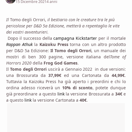
15 Dicembre 2021
4 anni
Il
Tomo degli Orrori,
il bestiario con le creature tra le più
pericolose per D&D 5a Edizione, metterà a repentaglio le vite
dei vostri avventurieri.
Dopo il successo della
campagna Kickstarter
per il mortale
Rappan Athuk
la
Kaizoku Press
torna con un altro prodotto
per D&D 5a Edizione:
Il Tomo degli Orrori
, un manuale dei
mostri di ben 300 pagine, versione italiana del
Tome of
Horrors 2020
della
Frog God Games
.
Il
Tomo degli Orrori
uscirà a Gennaio 2022 in due versioni:
una Brossurata da
37,99€
ed una Cartonata da
44,99€
.
Tuttavia la Kaizoku Press ha già aperto i preordini e chi lo
ordina adesso riceverà un
10% di sconto
, potete dunque
già preordinare a questo
link
la versione Brossurata a
34€
e
a questo
link
la versione Cartonata a
40€
.