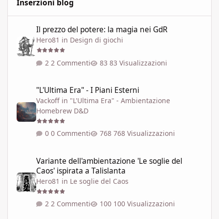
Inserzioni blog
Il prezzo del potere: la magia nei GdR
Il prezzo del potere: la magia nei GdR
Hero81
in
Design di giochi
2 Commenti
83 Visualizzazioni
"L'Ultima Era" - I Piani Esterni
"L'Ultima Era" - I Piani Esterni
Vackoff
in
"L'Ultima Era" - Ambientazione
Homebrew D&D
0 Commenti
768 Visualizzazioni
Variante dell'ambientazione 'Le soglie del Caos' ispirata a Talisla
Variante dell'ambientazione 'Le soglie del
Caos' ispirata a Talislanta
Hero81
in
Le soglie del Caos
2 Commenti
100 Visualizzazioni