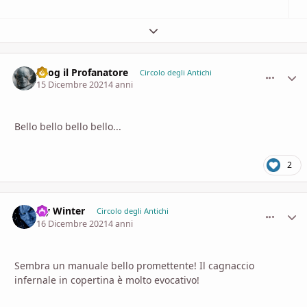
Espandi panoramica del topic
Azog il Profanatore
comment_
Stati
Circolo degli Antichi
15 Dicembre 2021
4 anni
Bello bello bello bello...
2
Icy Winter
comment_
Stati
Circolo degli Antichi
16 Dicembre 2021
4 anni
Sembra un manuale bello promettente! Il cagnaccio
infernale in copertina è molto evocativo!