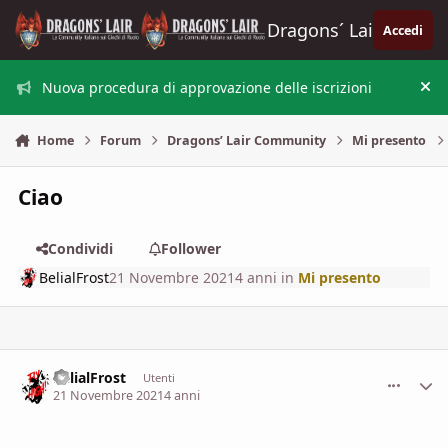
Vai al contenuto
Dragons´ Lair
Accedi
Nuova procedura di approvazione delle iscrizioni
Nas
Home
Forum
Dragons’ Lair Community
Mi presento
Ciao
Condividi
Follower
BelialFrost
21 Novembre 2021
4 anni
in
Mi presento
BelialFrost
comment_
Stati
Utenti
21 Novembre 2021
4 anni