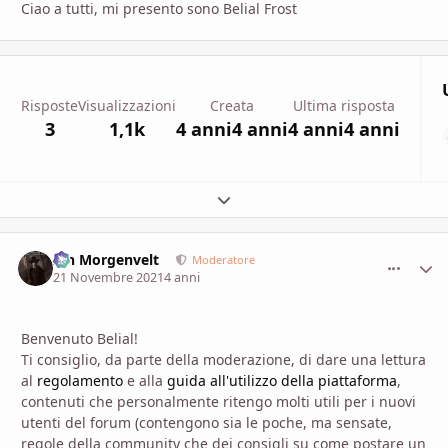
Ciao a tutti, mi presento sono Belial Frost
Risposte
Visualizzazioni
Creata
Ultima risposta
3
1,1k
4 anni
4 anni
4 anni
4 anni
Espandi panoramica del topic
Ian Morgenvelt
comment_
Stati
Moderatore
21 Novembre 2021
4 anni
Benvenuto Belial!
Ti consiglio, da parte della moderazione, di dare una lettura
al
regolamento
e alla
guida all'utilizzo della piattaforma
,
contenuti che personalmente ritengo molti utili per i nuovi
utenti del forum (contengono sia le poche, ma sensate,
regole della community che dei consigli su come postare un