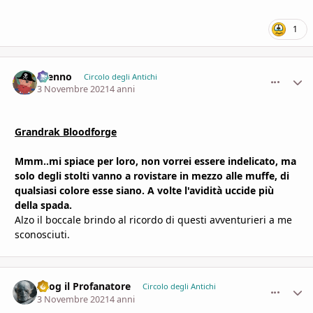
1
Brenno
comment_
Stati
Circolo degli Antichi
3 Novembre 2021
4 anni
Grandrak Bloodforge
Mmm..mi spiace per loro, non vorrei essere indelicato, ma
solo degli stolti vanno a rovistare in mezzo alle muffe, di
qualsiasi colore esse siano. A volte l'avidità uccide più
della spada.
Alzo il boccale brindo al ricordo di questi avventurieri a me
sconosciuti.
Azog il Profanatore
comment_
Stati
Circolo degli Antichi
3 Novembre 2021
4 anni