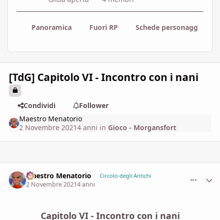
Panoramica
Fuori RP
Schede personaggi
[TdG] Capitolo VI - Incontro con i nani
Condividi
Follower
Maestro Menatorio
2 Novembre 2021
4 anni
in
Gioco - Morgansfort
Maestro Menatorio
comment_
Stati
Circolo degli Antichi
2 Novembre 2021
4 anni
Capitolo VI - Incontro con i nani