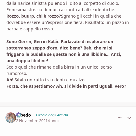
dalla narice sinistra pulendo il dito al corpetto di cuoio.
Ennesima striscia di muco accanto ad altre identiche.
Rozzo, buurp, chi è rozzo?
Sgrano gli occhi in quella che
dovrebbe essere un'espressione fiera. Risultato: un pazzo in
barba e cappello rosso.
Sono Gerrin, Gerrin Kalár. Parlavate di esplorare un
sotterraneo zeppo d'oro, dico bene? Beh, che mi si
friggano le budella se questa non è una libidine... Anzi,
una doppia libidine!
Scolo quel che rimane della birra in un unico sorso
rumoroso.
Ah!
Sibilo un rutto tra i denti e mi alzo.
Forza, che aspettiamo? Ah, si divide in parti uguali, vero?
Albedo
comment_
Stati
Circolo degli Antichi
2 Novembre 2021
4 anni