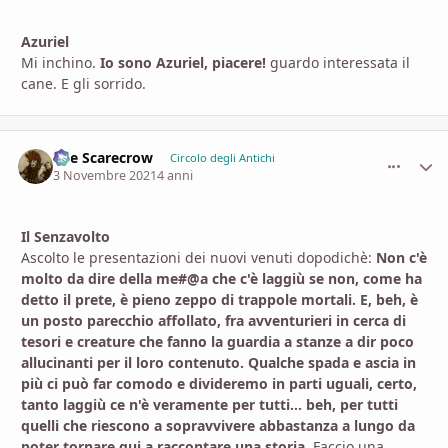
Azuriel
Mi inchino.
Io sono Azuriel, piacere!
guardo interessata il
cane. E gli sorrido.
The Scarecrow
comment_
Stati
Circolo degli Antichi
3 Novembre 2021
4 anni
Il Senzavolto
Ascolto le presentazioni dei nuovi venuti dopodichè:
Non c'è
molto da dire della me#@a che c'è laggiù se non, come ha
detto il prete, è pieno zeppo di trappole mortali. E, beh, è
un posto parecchio affollato, fra avventurieri in cerca di
tesori e creature che fanno la guardia a stanze a dir poco
allucinanti per il loro contenuto. Qualche spada e ascia in
più ci può far comodo e divideremo in parti uguali, certo,
tanto laggiù ce n'è veramente per tutti... beh, per tutti
quelli che riescono a sopravvivere abbastanza a lungo da
poter tornare qui a raccontare una storia.
Faccio una