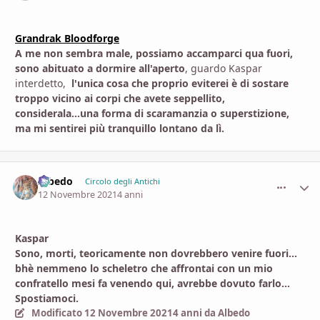
Grandrak Bloodforge
A me non sembra male, possiamo accamparci qua fuori,
sono abituato a dormire all'aperto
, guardo Kaspar
interdetto,
l'unica cosa che proprio eviterei è di sostare
troppo vicino ai corpi che avete seppellito,
considerala...una forma di scaramanzia o superstizione,
ma mi sentirei più tranquillo lontano da lì.
Albedo
comment_
Stati
Circolo degli Antichi
12 Novembre 2021
4 anni
Kaspar
Sono, morti, teoricamente non dovrebbero venire fuori...
bhè nemmeno lo scheletro che affrontai con un mio
confratello mesi fa venendo qui, avrebbe dovuto farlo...
Spostiamoci.
Modificato
12 Novembre 2021
4 anni
da Albedo