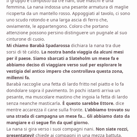
Il gruppo e composto da tre nani, due maschi e una
femmina. La nana indossa una pesante armatura di maglie
ricoperta da un mantello rosso. Appoggiati al tavolo, ci sono
uno scudo rotondo e una larga ascia di ferro che,
ovviamente, le appartengono. Coloro che portano
attenzione possono persino distinguere un pugnale al suo
cinturone di cuoio.
Mi chiamo Barabà Spadarossa
dichiara la nana tra due
sorsi di tè caldo.
La nostra banda viaggia da alcuni mesi
per il paese. Siamo sbarcati a Slateholm un mese fa e
abbiamo deciso di viaggiare verso sud per esplorare le
vestigia del antico impero che controllava questa zona,
millenni fa.
Barabà raccoglie una fetta di lardo fritto nel piatto e lo fa
dondolare sopra il pavimento. In pochi istanti arriva un
pesante, ma muscolare mastino che ingoia la fetta di lardo
senza neanche masticarla.
È questo sarebbe Ettore.
dice
mentre accarezza il cane sulla fronte.
L'abbiamo trovato su
una strada di campagna un mese fa... Gli abbiamo dato da
mangiare e ci segue fin da quel giorno.
La nana si gira verso i suoi compagni nani.
Non siate rozzi,
presentatevi!
chiede ai compagni in una mezza battuta.