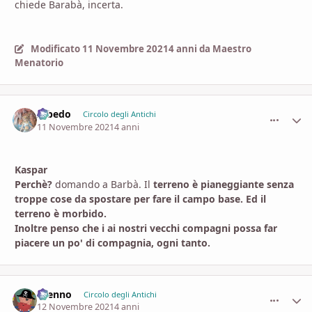
chiede Barabà, incerta.
Modificato
11 Novembre 2021
4 anni
da Maestro
Menatorio
Albedo
comment_
Stati
Circolo degli Antichi
11 Novembre 2021
4 anni
Kaspar
Perchè?
domando a Barbà. Il
terreno è pianeggiante senza
troppe cose da spostare per fare il campo base. Ed il
terreno è morbido.
Inoltre penso che i ai nostri vecchi compagni possa far
piacere un po' di compagnia, ogni tanto.
Brenno
comment_
Stati
Circolo degli Antichi
12 Novembre 2021
4 anni