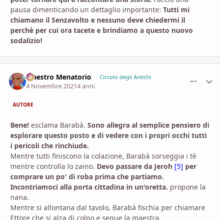
pausa dimenticando un dettaglio importante:
Tutti mi
chiamano il Senzavolto e nessuno deve chiedermi il
perchè per cui ora tacete e brindiamo a questo nuovo
sodalizio!
Maestro Menatorio
comment_
Stati
Circolo degli Antichi
4 Novembre 2021
4 anni
AUTORE
Bene!
esclama Barabà.
Sono allegra al semplice pensiero di
esplorare questo posto e di vedere con i propri occhi tutti
i pericoli che rinchiude.
Mentre tutti finiscono la colazione, Barabà sorseggia i tè
mentre controlla lo zaino.
Devo passare da Jeroh
[5]
per
comprare un po' di roba prima che partiamo.
Incontriamoci alla porta cittadina in un'oretta.
propone la
nana.
Mentre si allontana dal tavolo, Barabà fischia per chiamare
Ettore che si alza di colpo e segue la maestra.