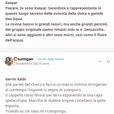
Kaspar
Piacere. Io sono Kaspar. Sacerdote e rappresentante in
questo luogo terreno delle volontà della dolce e gentile
dea Aqua.
Le rovine hanno sì grandi tesori, ma anche grandi pericoli,
del gruppo originale siamo rimasti solo io e Senzavolto..
altri si sono aggiunti e altri sono morti, così come il fluire
dell'acqua.
Brauntigan
comment_
Stati
Circolo degli Antichi
2 Novembre 2021
4 anni
Gerrin Kalár
Alle parole del chierico faccio un mezzo inchino stringendo
al contempo l'inguine in segno di scongiuro.
Il cappello rosso finisce per terra esponendo la mia capa
spelacchiata. Macchie di dubbia origine costellano la pelle
esposta.
Tirando su col naso mi ricompongo.