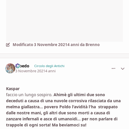
Modificato
3 Novembre 2021
4 anni
da Brenno
Albedo
comment_
Stati
Circolo degli Antichi
3 Novembre 2021
4 anni
Kaspar
faccio un lungo sospiro.
Ahimè gli ultimi due sono
deceduti a causa di una nuvole corrosiva rilasciata da una
melma giallastra... povero Poldo l'avidità l'ha strappato
dalle nostre mani, gli altri due sono morti a causa di
zanzare infernali e asce di umanoidi... per non parlare di
trappole di ogni sorta! Ma beviamoci su!