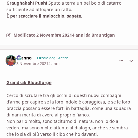
Graughakah! Puah!
Sputo a terra un bel bolo di catarro,
sufficiente ad affogare un ratto.
È per scacciare il malocchio, sapete.
Modificato
2 Novembre 2021
4 anni
da Brauntigan
Brenno
comment_
Stati
Circolo degli Antichi
3 Novembre 2021
4 anni
Grandrak Bloodforge
Cerco di scrutare tra gli occhi di questi nuovi compagni
d'arme per capire se la loro indole è coraggiosa, e se le loro
braccia possano essere forti in battaglia, come una squadra
di nani merita di avere al proprio fianco.
Non parlo molto, sono taciturno di natura, non lo do a
vedere ma sono molto attento al dialogo, anche se sembra
che lo sia di più verso il cibo che ho davanti.