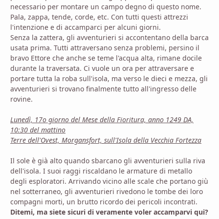
necessario per montare un campo degno di questo nome.
Pala, zappa, tende, corde, etc. Con tutti questi attrezzi
l'intenzione e di accamparci per alcuni giorni.
Senza la zattera, gli avventurieri si accontentano della barca
usata prima. Tutti attraversano senza problemi, persino il
bravo Ettore che anche se teme l'acqua alta, rimane docile
durante la traversata. Ci vuole un ora per attraversare e
portare tutta la roba sull'isola, ma verso le dieci e mezza, gli
avventurieri si trovano finalmente tutto all'ingresso delle
rovine.
Lunedì, 17o giorno del Mese della Fioritura, anno 1249 DA,
10:30 del mattino
Terre dell'Ovest, Morgansfort, sull'Isola della Vecchia Fortezza
Il sole è già alto quando sbarcano gli avventurieri sulla riva
dell'isola. I suoi raggi riscaldano le armature di metallo
degli esploratori. Arrivando vicino alle scale che portano giù
nel sotterraneo, gli avventurieri rivedono le tombe dei loro
compagni morti, un brutto ricordo dei pericoli incontrati.
Ditemi, ma siete sicuri di veramente voler accamparvi qui?