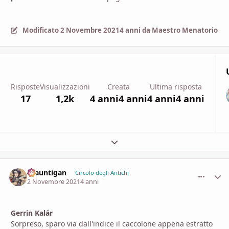
Modificato
2 Novembre 2021
4 anni
da Maestro Menatorio
Risposte
Visualizzazioni
Creata
Ultima risposta
17
1,2k
4 anni
4 anni
4 anni
4 anni
Espandi panoramica del topic
Brauntigan
comment_
Stati
Circolo degli Antichi
2 Novembre 2021
4 anni
Gerrin Kalár
Sorpreso, sparo via dall'indice il caccolone appena estratto