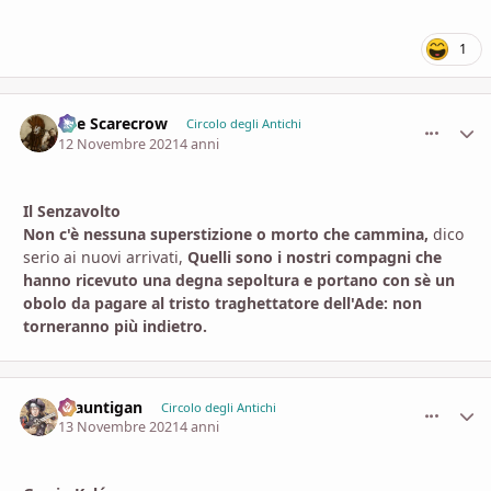
1
The Scarecrow
comment_
Stati
Circolo degli Antichi
12 Novembre 2021
4 anni
Il Senzavolto
Non c'è nessuna superstizione o morto che cammina,
dico
serio ai nuovi arrivati,
Quelli sono i nostri compagni che
hanno ricevuto una degna sepoltura e portano con sè un
obolo da pagare al tristo traghettatore dell'Ade: non
torneranno più indietro.
Brauntigan
comment_
Stati
Circolo degli Antichi
13 Novembre 2021
4 anni