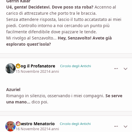
Gerrin Kalár
Ué, gente! Decidetevi. Dove poso sta roba?
Accenno al
carico di attrezzature che porto tra le braccia.
Senza attendere risposta, lascio il tutto accatastato ai miei
piedi. Controllo intorno a noi cercando un punto più
facilmente difendibile dove piazzare le tende.
Mi rivolgo al Senzavolto...
Hey, Senzavolto! Avete già
esplorato quest'isola?
Azog il Profanatore
comment_
Stati
Circolo degli Antichi
15 Novembre 2021
4 anni
Azuriel
Rimango in silenzio, osservando i miei compagni.
Se serve
una mano...
dico poi.
Maestro Menatorio
comment_
Stati
Circolo degli Antichi
16 Novembre 2021
4 anni