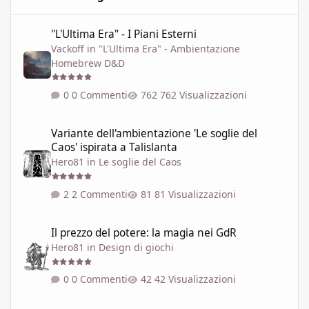
"L'Ultima Era" - I Piani Esterni
"L'Ultima Era" - I Piani Esterni
Vackoff
in
"L'Ultima Era" - Ambientazione
Homebrew D&D
0 Commenti
762 Visualizzazioni
Variante dell'ambientazione 'Le soglie del Caos' ispirata a Talisla
Variante dell'ambientazione 'Le soglie del
Caos' ispirata a Talislanta
Hero81
in
Le soglie del Caos
2 Commenti
81 Visualizzazioni
Il prezzo del potere: la magia nei GdR
Il prezzo del potere: la magia nei GdR
Hero81
in
Design di giochi
0 Commenti
42 Visualizzazioni
LE SOGLIE DEL CAOS