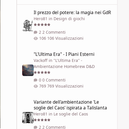
Il prezzo del potere: la magia nei GdR
Il prezzo del potere: la magia nei GdR
Hero81
in
Design di giochi
2 Commenti
106 Visualizzazioni
"L'Ultima Era" - I Piani Esterni
"L'Ultima Era" - I Piani Esterni
Vackoff
in
"L'Ultima Era" -
Ambientazione Homebrew D&D
0 Commenti
769 Visualizzazioni
Variante dell'ambientazione 'Le soglie del Caos' ispirata a 
Variante dell'ambientazione 'Le
soglie del Caos' ispirata a Talislanta
Hero81
in
Le soglie del Caos
2 Commenti