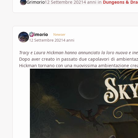
Grimorio
12 Settembre 2021
4 anni
in
Dungeons & Dr
Grimorio
Newser
12 Settembre 2021
4 anni
Tracy e Laura Hickman hanno annunciato la loro nuova e ined
Dopo aver creato in passato due capolavori di ambient
Hickman tornano con una nuovissima ambientazione crea