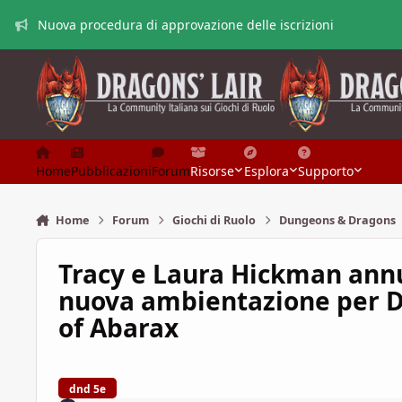
Vai al contenuto
Nuova procedura di approvazione delle iscrizioni
Home
Pubblicazioni
Forum
Risorse
Esplora
Supporto
Home
Forum
Giochi di Ruolo
Dungeons & Dragons
Tracy e Laura Hickman annu
nuova ambientazione per D
of Abarax
dnd 5e