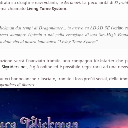
rata su draghi e navi volanti, le
Aeronavi
. La peculiarità di
Skyraid
stema chiamato
Living Tome System
.
 Hickman dai tempi di Dragonlance... in arrivo su AD&D 5E
(scritto c
uesto autunno! Unisciti a noi nella creazione di uno Sky-High Fant
no dato vita al nostro innovativo "Living Tome System".
azione verrà finanziato tramite una campagna Kickstarter che pa
,
Skyriders.net
, è già online ed è possibile registrarsi ad una news
 autori hanno anche rilasciato, tramite i loro profili social, delle im
kyraiders di Abarax