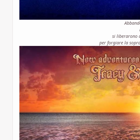
Abbando
si liberarono 
per forgiare la sopr