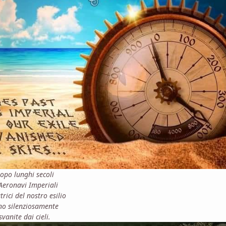
opo lunghi secoli
 Aeronavi Imperiali
trici del nostro esilio
no silenziosamente
svanite dai cieli.