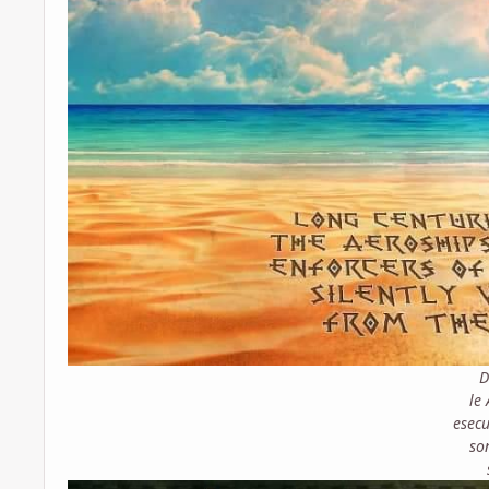
D
le
esecu
so