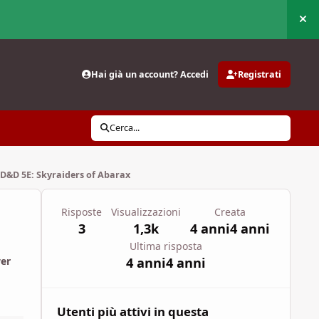
Nas
Hai già un account? Accedi
Registrati
Cerca...
D&D 5E: Skyraiders of Abarax
Risposte
Visualizzazioni
Creata
3
1,3k
4 anni
4 anni
Ultima risposta
4 anni
4 anni
wer
Utenti più attivi in questa