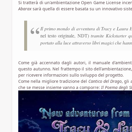
Si tratterà di un'ambientazione Open Game License incent
Abarax
sarà quella di essere basata su un innovativo si
Il primo mondo di avventura di Tracy e Laura
nel testo originale, NDT)
tramite Kickstarter q
portato alla luce attraverso libri magici che han
Come già accennato dagli autori, il manuale d'ambient
questo autunno. Nel frattempo il sito dell'ambientazione
per ricevere informazioni sullo sviluppo del progetto.
Come nella migliore tradizione del
Cantico del Drago
, gli
che se messe insieme vanno a comporre:
Il Poema degli
S