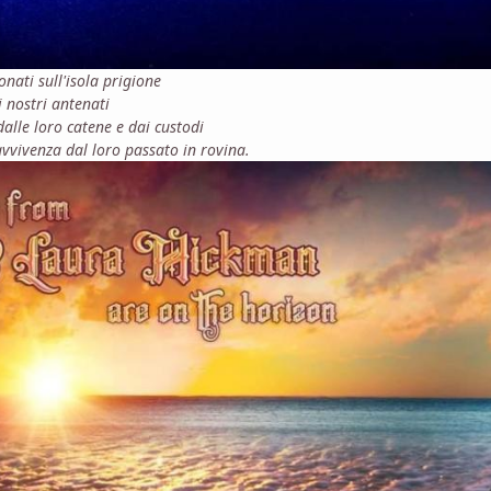
nati sull'isola prigione
i nostri antenati
dalle loro catene e dai custodi
avvivenza dal loro passato in rovina.