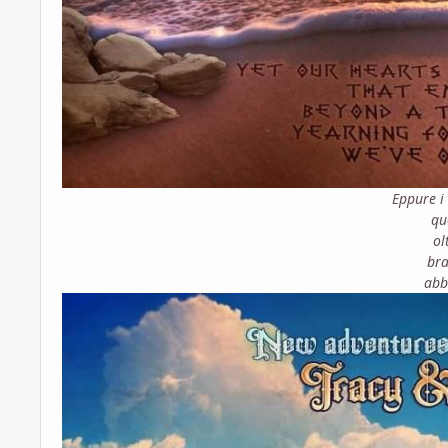
Eppure i 
qu
ol
bra
abb