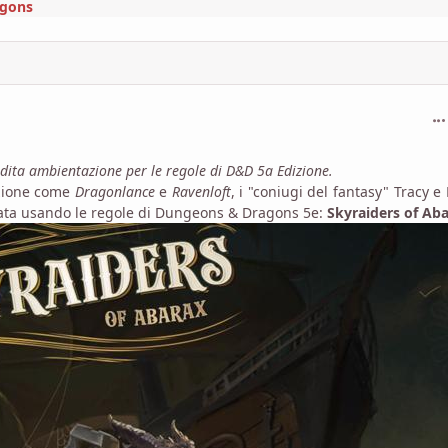
agons
com
ita ambientazione per le regole di D&D 5a Edizione.
azione come
Dragonlance
e
Ravenloft
, i "coniugi del fantasy" Tracy e
ta usando le regole di Dungeons & Dragons 5e:
Skyraiders of Ab