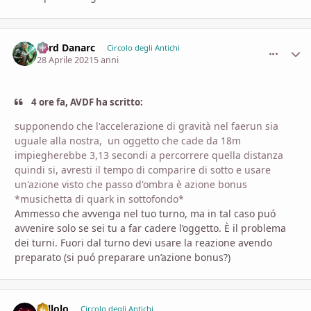
Lord Danarc
comment_
Stati
Circolo degli Antichi
28 Aprile 2021
5 anni
4 ore fa, AVDF ha scritto:
supponendo che l'accelerazione di gravità nel faerun sia
uguale alla nostra, un oggetto che cade da 18m
impiegherebbe 3,13 secondi a percorrere quella distanza
quindi si, avresti il tempo di comparire di sotto e usare
un'azione visto che passo d'ombra è azione bonus
*musichetta di quark in sottofondo*
Ammesso che avvenga nel tuo turno, ma in tal caso puó
avvenire solo se sei tu a far cadere l’oggetto. È il problema
dei turni. Fuori dal turno devi usare la reazione avendo
preparato (si puó preparare un’azione bonus?)
Zellolo
comment_
Stati
Circolo degli Antichi