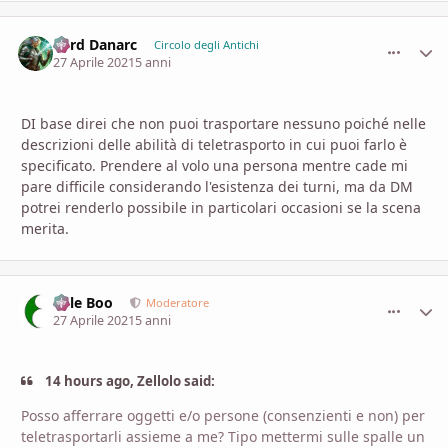
Lord Danarc
comment_
Stati
Circolo degli Antichi
27 Aprile 2021
5 anni
DI base direi che non puoi trasportare nessuno poiché nelle
descrizioni delle abilità di teletrasporto in cui puoi farlo è
specificato. Prendere al volo una persona mentre cade mi
pare difficile considerando l'esistenza dei turni, ma da DM
potrei renderlo possibile in particolari occasioni se la scena
merita.
Bille Boo
comment_
Stati
Moderatore
27 Aprile 2021
5 anni
14 hours ago, Zellolo said:
Posso afferrare oggetti e/o persone (consenzienti e non) per
teletrasportarli assieme a me? Tipo mettermi sulle spalle un