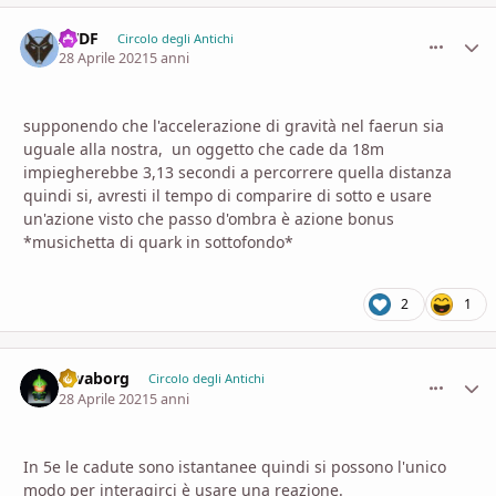
AVDF
comment_
Stati
Circolo degli Antichi
28 Aprile 2021
5 anni
supponendo che l'accelerazione di gravità nel faerun sia
uguale alla nostra, un oggetto che cade da 18m
impiegherebbe 3,13 secondi a percorrere quella distanza
quindi si, avresti il tempo di comparire di sotto e usare
un'azione visto che passo d'ombra è azione bonus
*musichetta di quark in sottofondo*
2
1
savaborg
comment_
Stati
Circolo degli Antichi
28 Aprile 2021
5 anni
In 5e le cadute sono istantanee quindi si possono l'unico
modo per interagirci è usare una reazione.