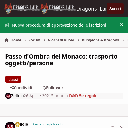
Vai al contenuto
Dragons´ Lair
Accedi
Nuova procedura di approvazione delle iscrizioni
Nas
Home
Forum
Giochi di Ruolo
Dungeons & Dragons
Passo d'Ombra del Monaco: trasporto
oggetti/persone
classi
Condividi
Follower
Zellolo
26 Aprile 2021
5 anni
in
D&D 5e regole
Zellolo
comment_
Stati
Circolo degli Antichi