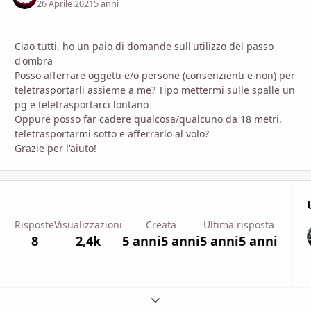
26 Aprile 2021
5 anni
Ciao tutti, ho un paio di domande sull'utilizzo del passo
d'ombra
Posso afferrare oggetti e/o persone (consenzienti e non) per
teletrasportarli assieme a me? Tipo mettermi sulle spalle un
pg e teletrasportarci lontano
Oppure posso far cadere qualcosa/qualcuno da 18 metri,
teletrasportarmi sotto e afferrarlo al volo?
Grazie per l'aiuto!
Risposte
Visualizzazioni
Creata
Ultima risposta
8
2,4k
5 anni
5 anni
5 anni
5 anni
Espandi panoramica del topic