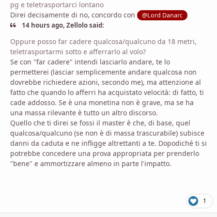
pg e teletrasportarci lontano
Direi decisamente di no, concordo con
@Lord Danarc
14 hours ago, Zellolo said:
Oppure posso far cadere qualcosa/qualcuno da 18 metri,
teletrasportarmi sotto e afferrarlo al volo?
Se con "far cadere" intendi lasciarlo andare, te lo
permetterei (lasciar semplicemente andare qualcosa non
dovrebbe richiedere azioni, secondo me), ma attenzione al
fatto che quando lo afferri ha acquistato velocità: di fatto, ti
cade addosso. Se è una monetina non è grave, ma se ha
una massa rilevante è tutto un altro discorso.
Quello che ti direi se fossi il master è che, di base, quel
qualcosa/qualcuno (se non è di massa trascurabile) subisce
danni da caduta e ne infligge altrettanti a te. Dopodiché ti si
potrebbe concedere una prova appropriata per prenderlo
"bene" e ammortizzare almeno in parte l'impatto.
1