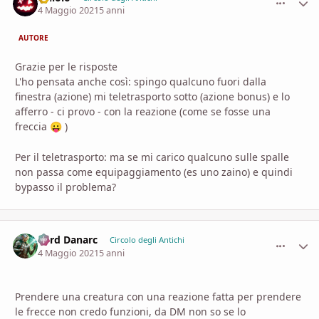
4 Maggio 2021
5 anni
AUTORE
Grazie per le risposte
L'ho pensata anche così: spingo qualcuno fuori dalla
finestra (azione) mi teletrasporto sotto (azione bonus) e lo
afferro - ci provo - con la reazione (come se fosse una
freccia
)
😛
Per il teletrasporto: ma se mi carico qualcuno sulle spalle
non passa come equipaggiamento (es uno zaino) e quindi
bypasso il problema?
Lord Danarc
comment_
Stati
Circolo degli Antichi
4 Maggio 2021
5 anni
Prendere una creatura con una reazione fatta per prendere
le frecce non credo funzioni, da DM non so se lo