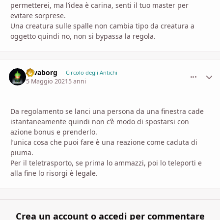
permetterei, ma l’idea è carina, senti il tuo master per
evitare sorprese.
Una creatura sulle spalle non cambia tipo da creatura a
oggetto quindi no, non si bypassa la regola.
savaborg
comment_
Stati
Circolo degli Antichi
5 Maggio 2021
5 anni
Da regolamento se lanci una persona da una finestra cade
istantaneamente quindi non c’è modo di spostarsi con
azione bonus e prenderlo.
l’unica cosa che puoi fare è una reazione come caduta di
piuma.
Per il teletrasporto, se prima lo ammazzi, poi lo teleporti e
alla fine lo risorgi è legale.
Crea un account o accedi per commentare