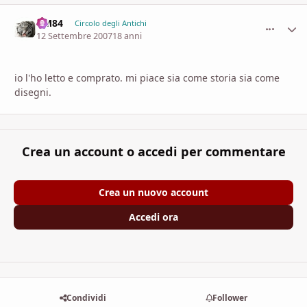
DM84
comment_
Stati
Circolo degli Antichi
12 Settembre 2007
18 anni
io l'ho letto e comprato. mi piace sia come storia sia come
disegni.
Crea un account o accedi per commentare
Crea un nuovo account
Accedi ora
Condividi
Follower