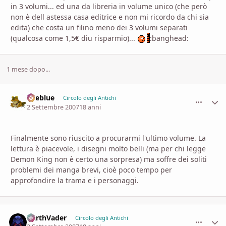
in 3 volumi... ed una da libreria in volume unico (che però
non è dell astessa casa editrice e non mi ricordo da chi sia
edita) che costa un filino meno dei 3 volumi separati
(qualcosa come 1,5€ diu risparmio)...
:banghead:
1 mese dopo...
likeblue
comment_
Stati
Circolo degli Antichi
2 Settembre 2007
18 anni
Finalmente sono riuscito a procurarmi l'ultimo volume. La
lettura è piacevole, i disegni molto belli (ma per chi legge
Demon King non è certo una sorpresa) ma soffre dei soliti
problemi dei manga brevi, cioè poco tempo per
approfondire la trama e i personaggi.
DarthVader
comment_
Stati
Circolo degli Antichi