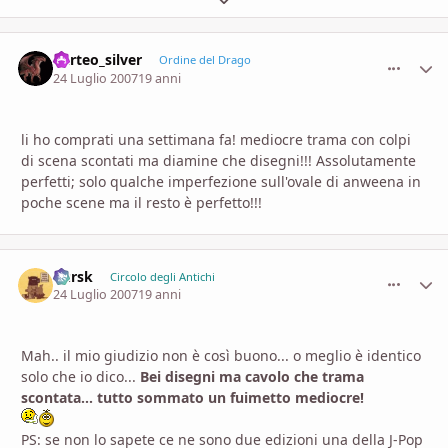
darteo_silver
comment_
Stati
Ordine del Drago
24 Luglio 2007
19 anni
li ho comprati una settimana fa! mediocre trama con colpi
di scena scontati ma diamine che disegni!!! Assolutamente
perfetti; solo qualche imperfezione sull'ovale di anweena in
poche scene ma il resto è perfetto!!!
Kursk
comment_
Stati
Circolo degli Antichi
24 Luglio 2007
19 anni
Mah.. il mio giudizio non è così buono... o meglio è identico
solo che io dico...
Bei disegni ma cavolo che trama
scontata... tutto sommato un fuimetto mediocre!
PS: se non lo sapete ce ne sono due edizioni una della J-Pop