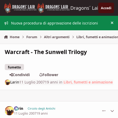
Vai al contenuto
Dragons´ Lair
Accedi
Nuova procedura di approvazione delle iscrizioni
Nas
Home
Forum
Altri argomenti
Libri, fumetti e animazio
Warcraft - The Sunwell Trilogy
fumetto
Condividi
Follower
Larin
11 Luglio 2007
19 anni
in
Libri, fumetti e animazione
Larin
comment_
Stati
Circolo degli Antichi
11 Luglio 2007
19 anni