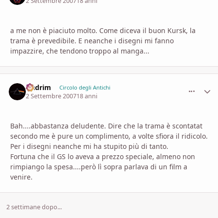
2 Settembre 2007
18 anni
a me non è piaciuto molto. Come diceva il buon Kursk, la
trama è prevedibile. E neanche i disegni mi fanno
impazzire, che tendono troppo al manga...
Nadrim
comment_
Stati
Circolo degli Antichi
2 Settembre 2007
18 anni
Bah....abbastanza deludente. Dire che la trama è scontatat
secondo me è pure un complimento, a volte sfiora il ridicolo.
Per i disegni neanche mi ha stupito più di tanto.
Fortuna che il GS lo aveva a prezzo speciale, almeno non
rimpiango la spesa....però lì sopra parlava di un film a
venire.
2 settimane dopo...