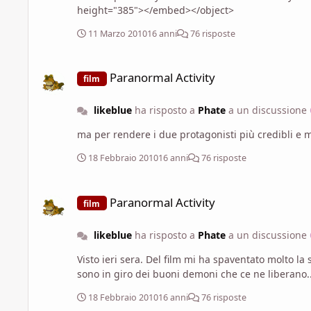
height="385"></embed></object>
11 Marzo 2010
16 anni
76 risposte
Paranormal Activity
Paranormal Activity
film
likeblue
ha risposto a
Phate
a un discussione
ma per rendere i due protagonisti più credibli e m
18 Febbraio 2010
16 anni
76 risposte
Paranormal Activity
Paranormal Activity
film
likeblue
ha risposto a
Phate
a un discussione
Visto ieri sera. Del film mi ha spaventato molto la stupidità dei protagonisti...se penso che l'americano medio e così mi vengono i brividi lungo la schiena...per fortuna che ci
18 Febbraio 2010
16 anni
76 risposte