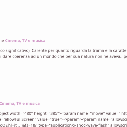
one
Cinema, TV e musica
poco significativo). Carente per quanto riguarda la trama e la carat
di dare coerenza ad un mondo che per sua natura non ne aveva...p
Cinema, TV e musica
"allowFullScreen" value="true"></param><param name="allowsc
&hl=it_IT&fs=1&" type="application/x-shockwave-flash" allowscri