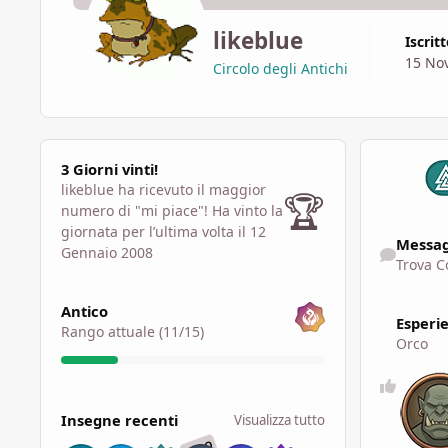
likeblue
Iscrit
15 No
Circolo degli Antichi
3 Giorni vinti!
3 Giorni vinti!
likeblue ha ricevuto il maggior
🏆
numero di "mi piace"!
Ha vinto la
Trova Conten
giornata per l’ultima volta il 12
Messag
Gennaio 2008
Trova C
Visualizza tutto
Antico
Esperi
Rango attuale (11/15)
Orco
Visualizza tutto
Insegne recenti
Visualizza tutto
RARO