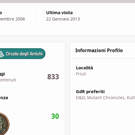
to
Ultima visita
vembre 2006
22 Gennaio 2013
Informazioni Profilo
Località
uti
gi
Friuli
833
ontenuti
GdR preferiti
enza
D&D, Mutant Chronicles, Kult.
30