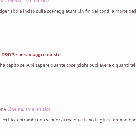
one
Cinema, TV e musica
er abbia inciso sulla sceneggiatura...in fin dei conti la morte dell
e
D&D 3e personaggi e mostri
a capito se vuoi sapere quante cose (sigh) puoi avere o quanti tale
ione
Cinema, TV e musica
vertito: entrambi una schifezza ma questa volta gli autori non ha