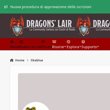
Vai al contenuto
Nuova procedura di approvazione delle iscrizioni
Home
Pubblicazioni
Forum
Risorse
Esplora
Supporto
Home
likeblue