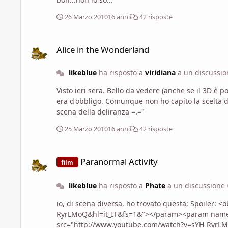
26 Marzo 2010
16 anni
42 risposte
Alice in the Wonderland
Alice in the Wonderland
likeblue
ha risposto a
viridiana
a un discussi
Visto ieri sera. Bello da vedere (anche se il 3D è 
era d'obbligo. Comunque non ho capito la scelta 
scena della deliranza =.="
25 Marzo 2010
16 anni
42 risposte
Paranormal Activity
Paranormal Activity
film
likeblue
ha risposto a
Phate
a un discussione
io, di scena diversa, ho trovato questa: Spoiler: <object width="480" height="385"><param name="movie" value=" http://www.youtube.com/watch?v=sYH-
RyrLMoQ&hl=it_IT&fs=1&"></param><param name=
src="http://www.youtube.com/watch?v=sYH-RyrLMoQ