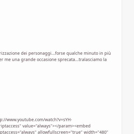
terizzazione dei personaggi...forse qualche minuto in più
er me una grande occasione sprecata...tralasciamo la
riptaccess" value="always"></param><embed
ptaccess="always" allowfullscreen="true" width="480"