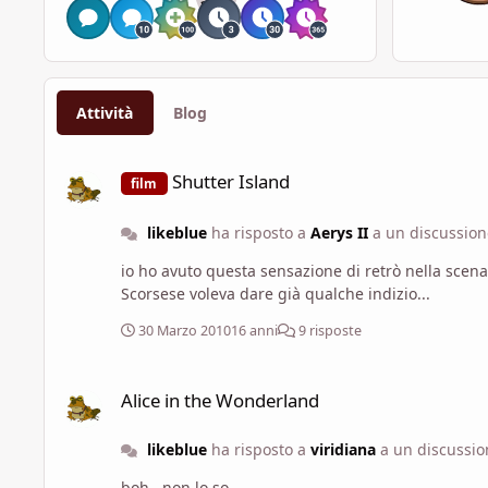
Attività
Blog
Shutter Island
Shutter Island
film
likeblue
ha risposto a
Aerys II
a un discussio
io ho avuto questa sensazione di retrò nella scena 
Scorsese voleva dare già qualche indizio...
30 Marzo 2010
16 anni
9 risposte
Alice in the Wonderland
Alice in the Wonderland
likeblue
ha risposto a
viridiana
a un discussi
boh...non lo so...