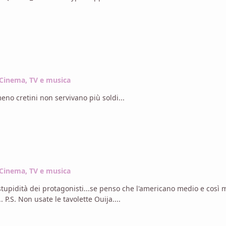
Cinema, TV e musica
eno cretini non servivano più soldi...
Cinema, TV e musica
sono in giro dei buoni demoni che ce ne liberano... P.S. Non usate le tavolette Ouija....