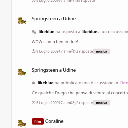
9 Luglio 2009
17 anni
39 risposte
Springsteen a Udine
Springsteen a Udine
likeblue
ha risposto a
likeblue
a un discussio
WOW siamo ben in due!
9 Luglio 2009
17 anni
2 risposte
musica
Springsteen a Udine
Springsteen a Udine
likeblue
ha pubblicato una discussione in
Cine
C'è qualche Drago che pensa di venire al concerto
5 Luglio 2009
17 anni
2 risposte
musica
Coraline
Coraline
film