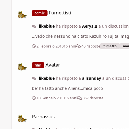
Fumettisti
Fumettisti
comic
likeblue
ha risposto a
Aerys II
a un discussio
...vedo che nessuno ha citato Kazuhiro Fujita, mag
2 Febbraio 2010
16 anni
40 risposte
fumetto
ma
Avatar
Avatar
film
likeblue
ha risposto a
allsunday
a un discuss
be' ha fatto anche Aliens...mica poco
10 Gennaio 2010
16 anni
357 risposte
Parnassus
Parnassus