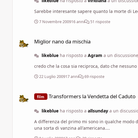
likeblue
ha risposto a
viridiana
a un discussi
Sarebbe interesante sapere quanto la morte di Ledg
7 Novembre 2009
16 anni
51 risposte
Miglior nano da mischia
Miglior nano da mischia
likeblue
ha risposto a
Agram
a un discussion
credo che la cosa sia reciproca, dato che nessuno h
22 Luglio 2009
17 anni
69 risposte
Transformers la Vendetta del Caduto
Transformers la Vendetta del Caduto
film
likeblue
ha risposto a
allsunday
a un discuss
A differenza del primo mi sono in qualche modo di
una sorta di vanzina all'americana....