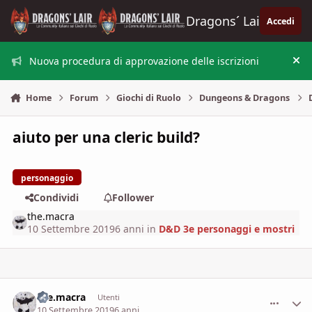
Vai al contenuto
Dragons´ Lair
Accedi
Nuova procedura di approvazione delle iscrizioni
Nas
Home
Forum
Giochi di Ruolo
Dungeons & Dragons
aiuto per una cleric build?
personaggio
Condividi
Follower
the.macra
10 Settembre 2019
6 anni
in
D&D 3e personaggi e mostri
the.macra
comment_
Stati
Utenti
10 Settembre 2019
6 anni