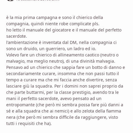
è la mia prima campagna e sono il chierico della
compagnia, quindi niente robe complicate pls.
ho letto il manuale del giocatore e il manuale del perfetto
sacerdote.
l'ambientazione è inventata dal DM, nella compagnia ci
sono un druido, un guerriero, un ladro ed io.
Volevo fare un chierico di allineamento caotico (neutro o
malvagio, ma meglio neutro), di una divinità malvagia.
Pensavo ad un chierico che sappia fare un botto di danno e
secondariamente curare, insomma che non passi tutto il
tempo a curare ma che mi faccia anche divertire, senza
lasciare giù la squadra. Per i domini non saprei proprio da
che parte buttarmi, per la classe prestigio, avendo tra le
mani il perfetto sacerdote, avevo pensato ad un
entropomante (che però mi sembra possa fare più danni a
sé e alla squadra che ai nemici) e allo zelota della fiamma
nera (che però mi sembra difficile da raggiungere, visto
tutti i requisiti che ha).