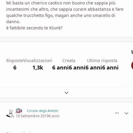
Mi basta un chierico caotico non buono che sappia più
incantesimi che altro, che sappia curare abbastanza e fare
qualche trucchetto figo, magari anche uno smacello di
danno.
è fattibile secondo te Klunk?
Risposte
Visualizzazioni
Creata
Ultima risposta
6
1,3k
6 anni
6 anni
6 anni
6 anni
Espandi panoramica del topic
Ji ji
comment_
Stati
Circolo degli Antichi
10 Settembre 2019
6 anni