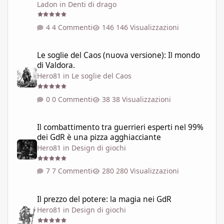
Ladon
in
Denti di drago
4 Commenti
146 Visualizzazioni
Le soglie del Caos (nuova versione): Il mondo di Valdora.
Le soglie del Caos (nuova versione): Il mondo
di Valdora.
Hero81
in
Le soglie del Caos
0 Commenti
38 Visualizzazioni
Il combattimento tra guerrieri esperti nel 99% dei GdR è una pi
Il combattimento tra guerrieri esperti nel 99%
dei GdR è una pizza agghiacciante
Hero81
in
Design di giochi
7 Commenti
280 Visualizzazioni
Il prezzo del potere: la magia nei GdR
Il prezzo del potere: la magia nei GdR
Hero81
in
Design di giochi