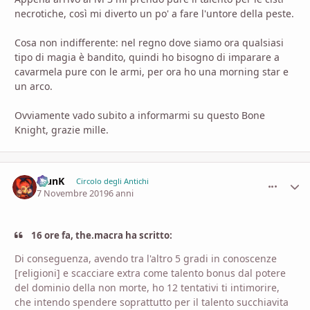
necrotiche, così mi diverto un po' a fare l'untore della peste.
Cosa non indifferente: nel regno dove siamo ora qualsiasi
tipo di magia è bandito, quindi ho bisogno di imparare a
cavarmela pure con le armi, per ora ho una morning star e
un arco.
Ovviamente vado subito a informarmi su questo Bone
Knight, grazie mille.
KlunK
comment_
Stati
Circolo degli Antichi
7 Novembre 2019
6 anni
16 ore fa, the.macra ha scritto:
Di conseguenza, avendo tra l'altro 5 gradi in conoscenze
[religioni] e scacciare extra come talento bonus dal potere
del dominio della non morte, ho 12 tentativi ti intimorire,
che intendo spendere soprattutto per il talento succhiavita