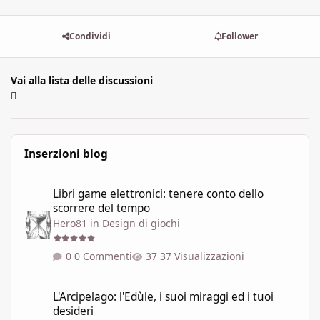
Condividi
Follower
Vai alla lista delle discussioni
Inserzioni blog
Libri game elettronici: tenere conto dello scorrere del tempo
Libri game elettronici: tenere conto dello
scorrere del tempo
Hero81
in
Design di giochi
0 Commenti
37 Visualizzazioni
L'Arcipelago: l'Edùle, i suoi miraggi ed i tuoi desideri
L'Arcipelago: l'Edùle, i suoi miraggi ed i tuoi
desideri