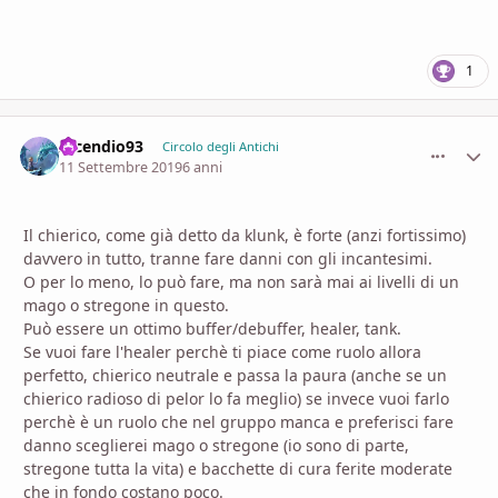
1
Incendio93
comment_
Stati
Circolo degli Antichi
11 Settembre 2019
6 anni
Il chierico, come già detto da klunk, è forte (anzi fortissimo)
davvero in tutto, tranne fare danni con gli incantesimi.
O per lo meno, lo può fare, ma non sarà mai ai livelli di un
mago o stregone in questo.
Può essere un ottimo buffer/debuffer, healer, tank.
Se vuoi fare l'healer perchè ti piace come ruolo allora
perfetto, chierico neutrale e passa la paura (anche se un
chierico radioso di pelor lo fa meglio) se invece vuoi farlo
perchè è un ruolo che nel gruppo manca e preferisci fare
danno sceglierei mago o stregone (io sono di parte,
stregone tutta la vita) e bacchette di cura ferite moderate
che in fondo costano poco.