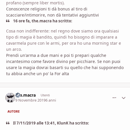
profano (sempre liber mortis).
Conoscenze religioni ti dà bonus al tiro di
scacciare/intimorire, non dà tentativi aggiuntivi
16 ore fa, the.macra ha scritto:
Cosa non indifferente: nel regno dove siamo ora qualsiasi
tipo di magia è bandito, quindi ho bisogno di imparare a
cavarmela pure con le armi, per ora ho una morning star e
un arco.
Prendi un'arma a due mani e poi ti prepari qualche
incantesimo come favore divino per picchiare. Se non puoi
usare la magia dovrai basarti su quello che hai supponendo
tu abbia anche un po' la For alta
the.macra
comment_
Stati
Utenti
9 Novembre 2019
6 anni
AUTORE
Il 7/11/2019 alle 13:41, KlunK ha scritto: