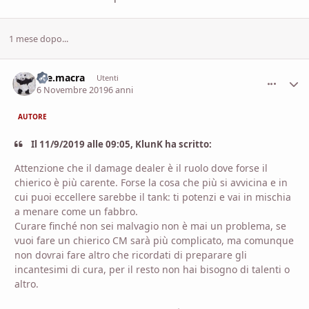
1 mese dopo...
the.macra
comment_
Stati
Utenti
6 Novembre 2019
6 anni
AUTORE
Il 11/9/2019 alle 09:05, KlunK ha scritto:
Attenzione che il damage dealer è il ruolo dove forse il
chierico è più carente. Forse la cosa che più si avvicina e in
cui puoi eccellere sarebbe il tank: ti potenzi e vai in mischia
a menare come un fabbro.
Curare finché non sei malvagio non è mai un problema, se
vuoi fare un chierico CM sarà più complicato, ma comunque
non dovrai fare altro che ricordati di preparare gli
incantesimi di cura, per il resto non hai bisogno di talenti o
altro.