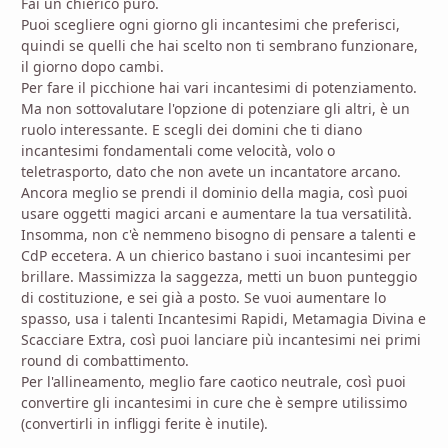
Fai un chierico puro.
Puoi scegliere ogni giorno gli incantesimi che preferisci,
quindi se quelli che hai scelto non ti sembrano funzionare,
il giorno dopo cambi.
Per fare il picchione hai vari incantesimi di potenziamento.
Ma non sottovalutare l'opzione di potenziare gli altri, è un
ruolo interessante. E scegli dei domini che ti diano
incantesimi fondamentali come velocità, volo o
teletrasporto, dato che non avete un incantatore arcano.
Ancora meglio se prendi il dominio della magia, così puoi
usare oggetti magici arcani e aumentare la tua versatilità.
Insomma, non c'è nemmeno bisogno di pensare a talenti e
CdP eccetera. A un chierico bastano i suoi incantesimi per
brillare. Massimizza la saggezza, metti un buon punteggio
di costituzione, e sei già a posto. Se vuoi aumentare lo
spasso, usa i talenti Incantesimi Rapidi, Metamagia Divina e
Scacciare Extra, così puoi lanciare più incantesimi nei primi
round di combattimento.
Per l'allineamento, meglio fare caotico neutrale, così puoi
convertire gli incantesimi in cure che è sempre utilissimo
(convertirli in infliggi ferite è inutile).