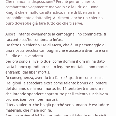
Che manuali a disposizione? Perché per un chierico
combattente vagamente malvagio c'è la CdP del Bone
Knight che è molto caratteristica, ma è di Eberron (ma
probabilmente adattabile). Altrimenti anche un chierico
puro dovrebbe già fare tutto ciò che ti serve.
Allora, intanto ovviamente la campagna l'ho cominciata, ti
racconto cos'ho combinato fin'ora.
Ho fatto un chierico CM di Morn, che è un personaggio di
una nostra vecchia campagna che è asceso a divinità e ora
è il dio della vendetta.
per ora sono al livello due, come domini il dm mi ha dato
carta bianca quindi ho scelto legame mortale e non morte,
entrambi dal liber mortis.
Di conseguenza, avendo tra l'altro 5 gradi in conoscenze
[religioni] e scacciare extra come talento bonus dal potere
del dominio della non morte, ho 12 tentativi ti intimorire,
che intendo spendere soprattutto per il talento succhiavita
profano (sempre liber mortis).
Il terzo talento, che ho già perché sono umano, è escludere
materiali, che male non fa.
Appena arrivo al lvl 3 mi prendo pure il talento per le cisti