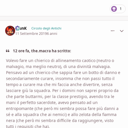
1
KlunK
comment_
Stati
Circolo degli Antichi
11 Settembre 2019
6 anni
12 ore fa, the.macra ha scritto:
Volevo fare un chierico di allineamento caotico (neutro o
malvagio, ma meglio neutro), di una divinità malvagia.
Pensavo ad un chierico che sappia fare un botto di danno e
secondariamente curare, insomma che non passi tutto il
tempo a curare ma che mi faccia anche divertire, senza
lasciare giù la squadra. Per i domini non saprei proprio da
che parte buttarmi, per la classe prestigio, avendo tra le
mani il perfetto sacerdote, avevo pensato ad un
entropomante (che però mi sembra possa fare più danni a
sé e alla squadra che ai nemici) e allo zelota della fiamma
nera (che però mi sembra difficile da raggiungere, visto
tutti i requisiti che ha).