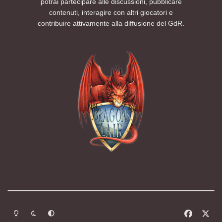
potrai partecipare alle discussioni, pubblicare
contenuti, interagire con altri giocatori e
contribuire attivamente alla diffusione del GdR.
Modalità chiara
Modalità scura
Segui la preferenza del sistema
f
x