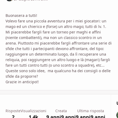
Buonasera a tutti!
Volevo fare una piccola avventura per i miei giocatori: un
mago ed un chierico e (forse) un altro mago; tutti di lv. 1.
Mi piacerebbe fargli fare un torneo per maghi e affini
(niente combattenti), ma non un classico scontro in un
arena. Piuttosto mi piacerebbe fargli affrontare una serie di
sfide che tutti i partecipanti devono affrontare, del tipo:
raggiungere un determinato luogo, da lì recuperare una
reliquia, poi raggiungere un altro luogo e là (magari) fargli
fare un tutti contro tutti (o uno scontro a squadre), etc...
Queste sono solo idee, ma qualcuno ha dei consigli o delle
sfide da proporre?
Grazie in anticipo!!
Risposte
Visualizzazioni
Creata
Ultima risposta
2
1,4k
9 anni
9 anni
9 anni
9 anni