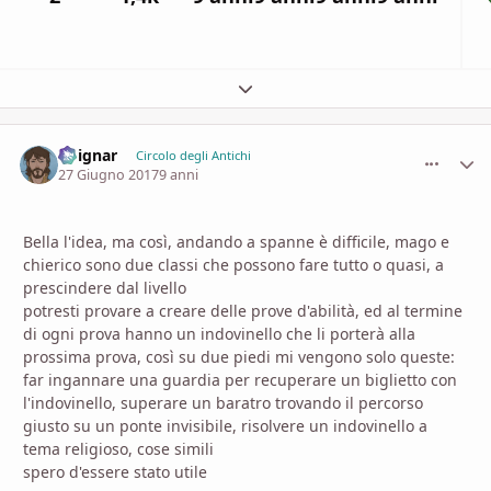
Espandi panoramica del topic
Voignar
comment_
Stati
Circolo degli Antichi
27 Giugno 2017
9 anni
Bella l'idea, ma così, andando a spanne è difficile, mago e
chierico sono due classi che possono fare tutto o quasi, a
prescindere dal livello
potresti provare a creare delle prove d'abilità, ed al termine
di ogni prova hanno un indovinello che li porterà alla
prossima prova, così su due piedi mi vengono solo queste:
far ingannare una guardia per recuperare un biglietto con
l'indovinello, superare un baratro trovando il percorso
giusto su un ponte invisibile, risolvere un indovinello a
tema religioso, cose simili
spero d'essere stato utile