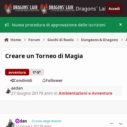
Vai al contenuto
Dragons´ Lair
Accedi
Nuova procedura di approvazione delle iscrizioni
Nas
Home
Forum
Giochi di Ruolo
Dungeons & Dragons
Creare un Torneo di Magia
avventura
1°-5°
Condividi
Follower
aedan
27 Giugno 2017
9 anni
in
Ambientazioni e Avventure
aedan
comment_
Stati
Circolo degli Antichi
27 Giugno 2017
9 anni