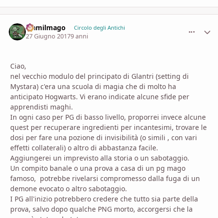
elamilmago
comment_
Stati
Circolo degli Antichi
27 Giugno 2017
9 anni
Ciao,
nel vecchio modulo del principato di Glantri (setting di
Mystara) c'era una scuola di magia che di molto ha
anticipato Hogwarts. Vi erano indicate alcune sfide per
apprendisti maghi.
In ogni caso per PG di basso livello, proporrei invece alcune
quest per recuperare ingredienti per incantesimi, trovare le
dosi per fare una pozione di invisibilità (o simili , con vari
effetti collaterali) o altro di abbastanza facile.
Aggiungerei un imprevisto alla storia o un sabotaggio.
Un compito banale o una prova a casa di un pg mago
famoso, potrebbe rivelarsi compromesso dalla fuga di un
demone evocato o altro sabotaggio.
I PG all'inizio potrebbero credere che tutto sia parte della
prova, salvo dopo qualche PNG morto, accorgersi che la