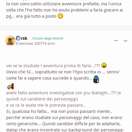
Io non sono solito utilizzare avventure prefatte, ma l'unica
volta che l'ho fatto non ho avuto problemi a farla giocare ai
pg... era già tutto a posto
Kursk
comment_
Stati
Circolo degli Antichi
8 Gennaio 2007
19 anni
voi ve la studiate l avventura prima di farla...???
Ovvio che SI... soprattutto se non l'hpo scritta io ... senno'
come fai a sapere cosa succede e quando...
avete fatto avventure investigative con piu dialoghi...??? (e
quindi sul carattere dei personaggi)
e se ce le avate me le potreste passare...
Si, qualcosa ho fatto... ma non posso passarti niente..
perche' erano studiate sui personaggi del caso, non erano
certo generiche... Quindi sarebbe difficle per te adattarle,
datop che erano incentrate sui background dei personaggi