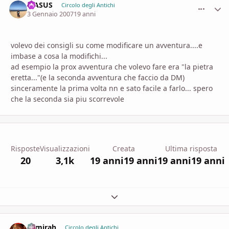
MASUS
comment_
Stati
Circolo degli Antichi
3 Gennaio 2007
19 anni
volevo dei consigli su come modificare un avventura....e
imbase a cosa la modifichi...
ad esempio la prox avventura che volevo fare era "la pietra
eretta..."(e la seconda avventura che faccio da DM)
sinceramente la prima volta nn e sato facile a farlo... spero
che la seconda sia piu scorrevole
Risposte
Visualizzazioni
Creata
Ultima risposta
20
3,1k
19 anni
19 anni
19 anni
19 anni
Espandi panoramica del topic
Samirah
comment_
Stati
Circolo degli Antichi