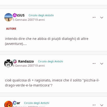
MASUS
comment_
Stati
Circolo degli Antichi
5 Gennaio 2007
19 anni
AUTORE
intendo dire che ne abbia di piu(di dialoghi) di altre
(avventure)....
Dr. Randazzo
comment_
Stati
Circolo degli Antichi
6 Gennaio 2007
19 anni
cioè qualcosa di + ragionato, invece che il solito "picchia-il-
drago-verde-e-la-manticora"?
Shar
comment_
Stati
Circolo degli Antichi