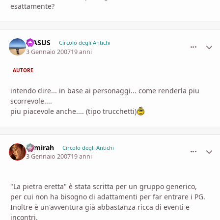
esattamente?
MASUS
comment_
Stati
Circolo degli Antichi
3 Gennaio 2007
19 anni
AUTORE
intendo dire... in base ai personaggi... come renderla piu
scorrevole....
piu piacevole anche.... (tipo trucchetti)
Samirah
comment_
Stati
Circolo degli Antichi
3 Gennaio 2007
19 anni
"La pietra eretta" è stata scritta per un gruppo generico,
per cui non ha bisogno di adattamenti per far entrare i PG.
Inoltre è un'avventura già abbastanza ricca di eventi e
incontri.