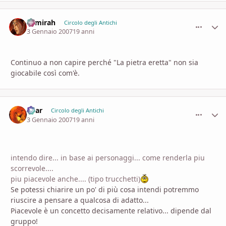
Samirah
comment_
Stati
Circolo degli Antichi
3 Gennaio 2007
19 anni
Continuo a non capire perché "La pietra eretta" non sia
giocabile così com'è.
Shar
comment_
Stati
Circolo degli Antichi
3 Gennaio 2007
19 anni
intendo dire... in base ai personaggi... come renderla piu
scorrevole....
piu piacevole anche.... (tipo trucchetti)
Se potessi chiarire un po' di più cosa intendi potremmo
riuscire a pensare a qualcosa di adatto...
Piacevole è un concetto decisamente relativo... dipende dal
gruppo!