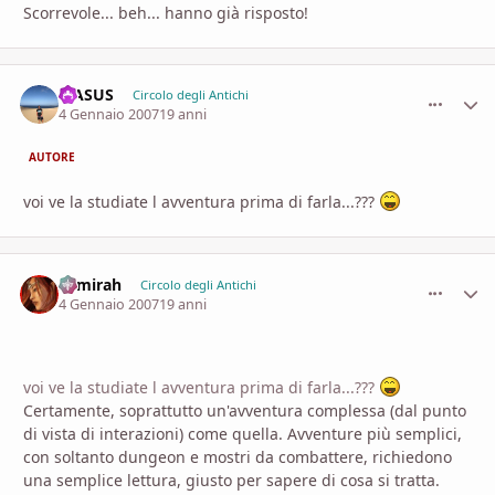
Scorrevole... beh... hanno già risposto!
MASUS
comment_
Stati
Circolo degli Antichi
4 Gennaio 2007
19 anni
AUTORE
voi ve la studiate l avventura prima di farla...???
Samirah
comment_
Stati
Circolo degli Antichi
4 Gennaio 2007
19 anni
voi ve la studiate l avventura prima di farla...???
Certamente, soprattutto un'avventura complessa (dal punto
di vista di interazioni) come quella. Avventure più semplici,
con soltanto dungeon e mostri da combattere, richiedono
una semplice lettura, giusto per sapere di cosa si tratta.