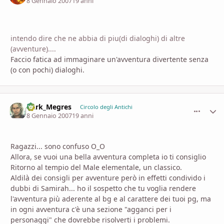
8 Gennaio 2007
19 anni
intendo dire che ne abbia di piu(di dialoghi) di altre
(avventure)....
Faccio fatica ad immaginare un'avventura divertente senza
(o con pochi) dialoghi.
Dark_Megres
comment_
Stati
Circolo degli Antichi
8 Gennaio 2007
19 anni
Ragazzi... sono confuso O_O
Allora, se vuoi una bella avventura completa io ti consiglio
Ritorno al tempio del Male elementale, un classico.
Aldilà dei consigli per avventure però in effetti condivido i
dubbi di Samirah... ho il sospetto che tu voglia rendere
l'avventura più aderente al bg e al carattere dei tuoi pg, ma
in ogni avventura c'è una sezione "agganci per i
personaggi" che dovrebbe risolverti i problemi.