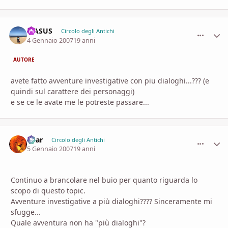
MASUS
comment_
Stati
Circolo degli Antichi
4 Gennaio 2007
19 anni
AUTORE
avete fatto avventure investigative con piu dialoghi...??? (e
quindi sul carattere dei personaggi)
e se ce le avate me le potreste passare...
Shar
comment_
Stati
Circolo degli Antichi
5 Gennaio 2007
19 anni
Continuo a brancolare nel buio per quanto riguarda lo
scopo di questo topic.
Avventure investigative a più dialoghi???? Sinceramente mi
sfugge...
Quale avventura non ha "più dialoghi"?