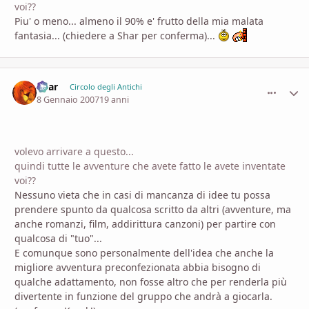
voi??
Piu' o meno... almeno il 90% e' frutto della mia malata
fantasia... (chiedere a Shar per conferma)...
Shar
comment_
Stati
Circolo degli Antichi
8 Gennaio 2007
19 anni
volevo arrivare a questo...
quindi tutte le avventure che avete fatto le avete inventate
voi??
Nessuno vieta che in casi di mancanza di idee tu possa
prendere spunto da qualcosa scritto da altri (avventure, ma
anche romanzi, film, addirittura canzoni) per partire con
qualcosa di "tuo"...
E comunque sono personalmente dell'idea che anche la
migliore avventura preconfezionata abbia bisogno di
qualche adattamento, non fosse altro che per renderla più
divertente in funzione del gruppo che andrà a giocarla.