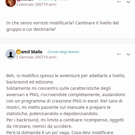
3 Gennaio 2007
19 anni
In che senso vorresti modificarla? Cambiare il livello del
gruppo a cui destinarla?
Aramil Mailo
comment_
Stati
Circolo degli Antichi
3 Gennaio 2007
19 anni
Beh, io modifico spesso le avventure per adattarle a livello,
backround ed edizione.
Solitamente mi concentro sulle caratteristiche degli
avversari e PNG, riscrivendole completamente, aiutandomi
con un programma di creazione PNG in excel. Nel caso di
mostri, mi metto paziente sul manuale e preparo le
statistiche, potenziandolo o depotenziandolo.
Per i backround, mi limito a cambiare ricompense, oggetti
da ritrovare, nemici da uccidere.
Però la domanda è un po' vaga. Cosa devi modificare