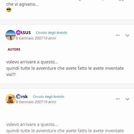
che vi agivano...
MASUS
comment_
Stati
Circolo degli Antichi
8 Gennaio 2007
19 anni
AUTORE
volevo arrivare a questo...
quindi tutte le avventure che avete fatto le avete inventate
voi??
Kursk
comment_
Stati
Circolo degli Antichi
8 Gennaio 2007
19 anni
volevo arrivare a questo...
quindi tutte le avventure che avete fatto le avete inventate