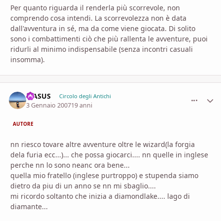
Per quanto riguarda il renderla più scorrevole, non
comprendo cosa intendi. La scorrevolezza non è data
dall'avventura in sé, ma da come viene giocata. Di solito
sono i combattimenti ciò che più rallenta le avventure, puoi
ridurli al minimo indispensabile (senza incontri casuali
insomma).
MASUS
comment_
Stati
Circolo degli Antichi
3 Gennaio 2007
19 anni
AUTORE
nn riesco tovare altre avventure oltre le wizard(la forgia
dela furia ecc...)... che possa giocarci.... nn quelle in inglese
perche nn lo sono neanc ora bene...
quella mio fratello (inglese purtroppo) e stupenda siamo
dietro da piu di un anno se nn mi sbaglio....
mi ricordo soltanto che inizia a diamondlake.... lago di
diamante...