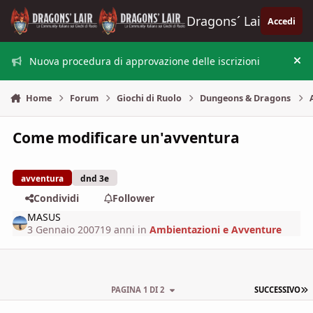
Vai al contenuto
Dragons´ Lair
Accedi
Nuova procedura di approvazione delle iscrizioni
Nas
Home
Forum
Giochi di Ruolo
Dungeons & Dragons
Come modificare un'avventura
avventura
dnd 3e
Condividi
Follower
MASUS
3 Gennaio 2007
19 anni
in
Ambientazioni e Avventure
U
PAGINA 1 DI 2
SUCCESSIVO