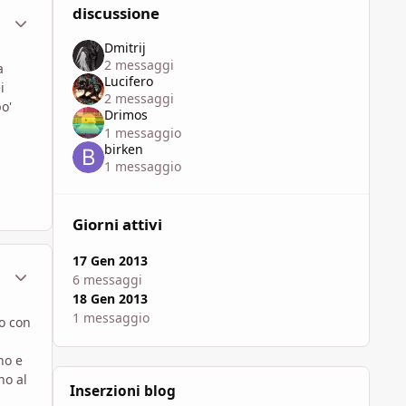
discussione
ment_800547
Statistiche Autore
Dmitrij
2 messaggi
a
Lucifero
i
2 messaggi
o'
Drimos
1 messaggio
birken
1 messaggio
Giorni attivi
17 Gen 2013
ment_801083
Statistiche Autore
6 messaggi
18 Gen 2013
1 messaggio
o con
no e
no al
Inserzioni blog