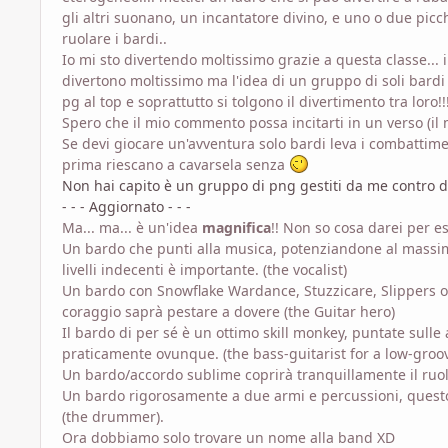
gli altri suonano, un incantatore divino, e uno o due picc
ruolare i bardi..
Io mi sto divertendo moltissimo grazie a questa classe... in
divertono moltissimo ma l'idea di un gruppo di soli bardi
pg al top e soprattutto si tolgono il divertimento tra loro!!
Spero che il mio commento possa incitarti in un verso (il mi
Se devi giocare un'avventura solo bardi leva i combattime
prima riescano a cavarsela senza
Non hai capito è un gruppo di png gestiti da me contro d
- - - Aggiornato - - -
Ma... ma... è un'idea
magnifica
!! Non so cosa darei per e
Un bardo che punti alla musica, potenziandone al massimo 
livelli indecenti è importante. (the vocalist)
Un bardo con Snowflake Wardance, Stuzzicare, Slippers of 
coraggio saprà pestare a dovere (the Guitar hero)
Il bardo di per sé è un ottimo skill monkey, puntate sulle a
praticamente ovunque. (the bass-guitarist for a low-groov
Un bardo/accordo sublime coprirà tranquillamente il ruolo
Un bardo rigorosamente a due armi e percussioni, ques
(the drummer).
Ora dobbiamo solo trovare un nome alla band XD