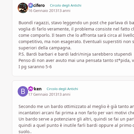
Lucifero
Circolo degli Antichi
16 Gennaio 2013
13 anni
Buondì ragazzi, stavo leggendo un post che parlava di bard
voglia di farlo veramente, il problema consiste nel fatto
come comporlo. Il team che lo affronta sarà circa al live
competitivo, ma non esagerato. Eventuali superstiti non 
superiori della campagna.
P.S. Bardi barbari e bardi ladri/ninja sarebbero stupendi
Penso di non aver avuto mai una pensata tanto st*pida, va
I pg saranno 5-6
birken
Circolo degli Antichi
17 Gennaio 2013
13 anni
Secondo me un bardo ottimizzato al meglio è già tanto an
incantatori arcani fai prima a non farlo per vari motivi che
Un bardo serve a potenziare gli altri, quindi se fai un p
quindi a quel punto è inutile farli bardi oppure al primo 
suolo..