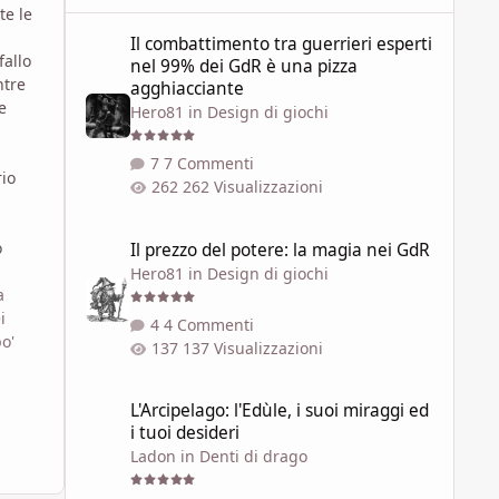
te le
Il combattimento tra guerrieri esperti nel 99% dei GdR è 
Il combattimento tra guerrieri esperti
fallo
nel 99% dei GdR è una pizza
ntre
agghiacciante
e
Hero81
in
Design di giochi
7 Commenti
rio
262 Visualizzazioni
Il prezzo del potere: la magia nei GdR
o
Il prezzo del potere: la magia nei GdR
Hero81
in
Design di giochi
a
i
4 Commenti
o'
137 Visualizzazioni
L'Arcipelago: l'Edùle, i suoi miraggi ed i tuoi desideri
L'Arcipelago: l'Edùle, i suoi miraggi ed
i tuoi desideri
Ladon
in
Denti di drago