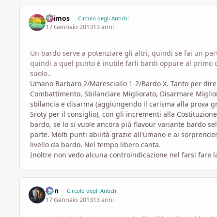
Drimos
Circolo degli Antichi
17 Gennaio 2013
13 anni
Un bardo serve a potenziare gli altri, quindi se fai un p
quindi a quel punto è inutile farli bardi oppure al primo 
suolo..
Umano Barbaro 2/Maresciallo 1-2/Bardo X. Tanto per dire. 
Combattimento, Sbilanciare Migliorato, Disarmare Migliorato,
sbilancia e disarma (aggiungendo il carisma alla prova gra
Sroty per il consiglio), con gli incrementi alla Costituzion
bardo, se lo si vuole ancora più flavour variante bardo se
parte. Molti punti abilità grazie all'umano e ai sorprende
livello da bardo. Nel tempo libero canta.
Inoltre non vedo alcuna controindicazione nel farsi fare l
Von
Circolo degli Antichi
17 Gennaio 2013
13 anni