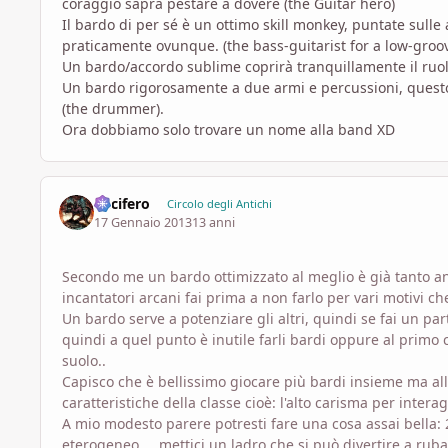
coraggio saprà pestare a dovere (the Guitar hero)
Il bardo di per sé è un ottimo skill monkey, puntate sulle a
praticamente ovunque. (the bass-guitarist for a low-groov
Un bardo/accordo sublime coprirà tranquillamente il ruolo
Un bardo rigorosamente a due armi e percussioni, ques
(the drummer).
Ora dobbiamo solo trovare un nome alla band XD
Lucifero
Circolo degli Antichi
17 Gennaio 2013
13 anni
Secondo me un bardo ottimizzato al meglio è già tanto an
incantatori arcani fai prima a non farlo per vari motivi che
Un bardo serve a potenziare gli altri, quindi se fai un p
quindi a quel punto è inutile farli bardi oppure al primo 
suolo..
Capisco che è bellissimo giocare più bardi insieme ma al
caratteristiche della classe cioè: l'alto carisma per inter
A mio modesto parere potresti fare una cosa assai bella: 2 
eterogeneo.... mettici un ladro che si può divertire a r