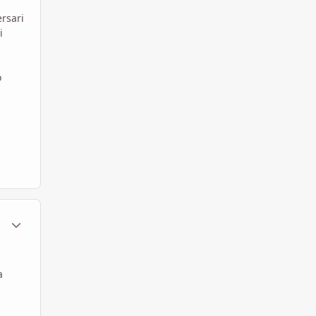
rsari
i
o
ment_801211
Statistiche Autore
a