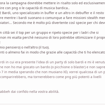
lora la campagna dovrebbe mettere in risalto solo ed esclusivamen
agire con png o le capacità di musica bardica..
Bardi, uno specializzato in buffer e un altro in debuffer e il resto 
ubare mentre i bardi suonano o comunque a fare missioni stealth me
hiatori... Secondo me è molto più divertente così specie per chi dev
 città sei il top per un gruppo e ripeto specie per i ladri che si
 non mi esalta perchè nessuno di loro potrebbe ottimizzare il prop
!
o pensiero) o nell'altro (il tuo).
nti o almeno fai in modo che grazie alle capacità che ti ho elencat
i in cui era presente l'idea di un party di solo bardi e mi è venut
 che non ho mai giocato un bardo (o picchione o blaster) e non sapre
llo 7 in media sperando che non muoiano XD, vorrei qualcosa di un p
scomparirebbero, ma tornerebbero come png più potenti a livelli
bbeh dai confido nella vostra abilità.