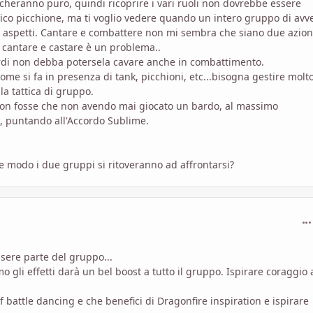
ocheranno puro, quindi ricoprire i vari ruoli non dovrebbe essere
ico picchione, ma ti voglio vedere quando un intero gruppo di avve
lo aspetti. Cantare e combattere non mi sembra che siano due azion
 cantare e castare è un problema..
di non debba potersela cavare anche in combattimento.
me si fa in presenza di tank, picchioni, etc...bisogna gestire molt
la tattica di gruppo.
non fosse che non avendo mai giocato un bardo, al massimo
o, puntando all'Accordo Sublime.
e modo i due gruppi si ritoveranno ad affrontarsi?
com
ssere parte del gruppo...
gli effetti darà un bel boost a tutto il gruppo. Ispirare coraggio 
battle dancing e che benefici di Dragonfire inspiration e ispirare