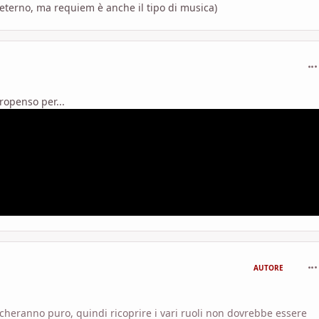
 eterno, ma requiem è anche il tipo di musica)
com
propenso per...
com
AUTORE
ocheranno puro, quindi ricoprire i vari ruoli non dovrebbe essere