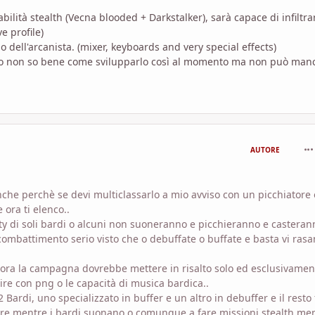
bilità stealth (Vecna blooded + Darkstalker), sarà capace di infiltra
e profile)
 dell'arcanista. (mixer, keyboards and very special effects)
to non so bene come svilupparlo così al momento ma non può man
com
AUTORE
che perchè se devi multiclassarlo a mio avviso con un picchiatore 
 ora ti elenco..
arty di soli bardi o alcuni non suoneranno e picchieranno e casteran
combattimento serio visto che o debuffate o buffate e basta vi rasa
lora la campagna dovrebbe mettere in risalto solo ed esclusivamen
agire con png o le capacità di musica bardica..
Bardi, uno specializzato in buffer e un altro in debuffer e il resto 
ubare mentre i bardi suonano o comunque a fare missioni stealth me