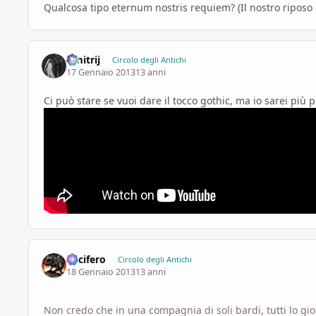
Qualcosa tipo eternum nostris requiem? (Il nostro riposo
Dmitrij
Circolo degli Antichi
17 Gennaio 2013
13 anni
Ci può stare se vuoi dare il tocco gothic, ma io sarei più 
Lucifero
Circolo degli Antichi
18 Gennaio 2013
13 anni
Non credo che in una compagnia di soli bardi, tutti lo gi