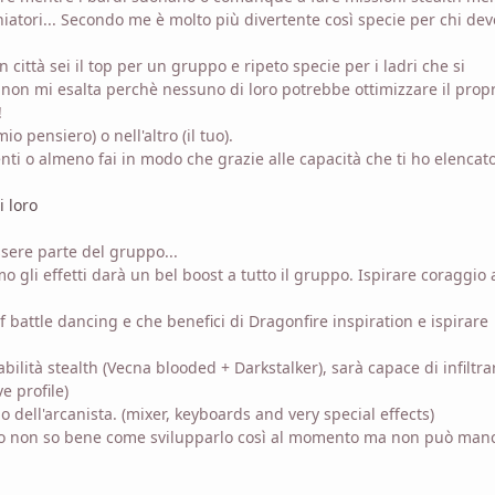
hiatori... Secondo me è molto più divertente così specie per chi dev
 città sei il top per un gruppo e ripeto specie per i ladri che si
 non mi esalta perchè nessuno di loro potrebbe ottimizzare il prop
!
o pensiero) o nell'altro (il tuo).
nti o almeno fai in modo che grazie alle capacità che ti ho elencat
i loro
ssere parte del gruppo...
gli effetti darà un bel boost a tutto il gruppo. Ispirare coraggio 
battle dancing e che benefici di Dragonfire inspiration e ispirare
bilità stealth (Vecna blooded + Darkstalker), sarà capace di infiltra
e profile)
 dell'arcanista. (mixer, keyboards and very special effects)
to non so bene come svilupparlo così al momento ma non può man