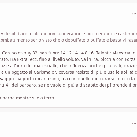
com
arty di soli bardi o alcuni non suoneranno e picchieranno e casteran
combattimento serio visto che o debuffate o buffate e basta vi rasa
Con point-buy 32 vien fuori: 14 12 14 14 8 16. Talenti: Maestria in
 Ira Extra, ecc. fino al livello voluto. Va in ira, picchia con Forza
zie all'aura del maresciallo, che influenza anche gli alleati, grazi
e e un oggetto al Carisma o viceversa resiste di più e usa le abilità 
lvaggio, ha pochi incantesimi, ma con quelli può curarsi in piccola
nti 4+ del barbaro, se ne vuole di più a discapito dei pf prende il p
a barba mentre si è a terra.
com