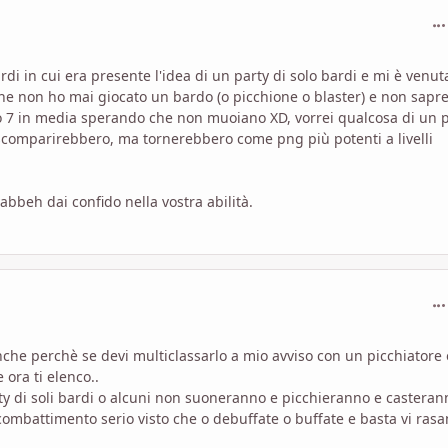
com
i in cui era presente l'idea di un party di solo bardi e mi è venut
 che non ho mai giocato un bardo (o picchione o blaster) e non sapre
llo 7 in media sperando che non muoiano XD, vorrei qualcosa di un p
scomparirebbero, ma tornerebbero come png più potenti a livelli
bbeh dai confido nella vostra abilità.
com
che perchè se devi multiclassarlo a mio avviso con un picchiatore 
 ora ti elenco..
arty di soli bardi o alcuni non suoneranno e picchieranno e casteran
combattimento serio visto che o debuffate o buffate e basta vi rasa