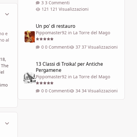
3 Commenti
121 Visualizzazioni
ment_801090
Statistiche Autore
Un po' di restauro
Un po' di restauro
Pippomaster92
in
La Torre del Mago
no e
no al
0 Commenti
37 Visualizzazioni
13 Classi di Troika! per Antiche Pergamene
 18,
13 Classi di Troika! per Antiche
e The
Pergamene
del
Pippomaster92
in
La Torre del Mago
rimo
0 Commenti
34 Visualizzazioni
ment_801091
Statistiche Autore