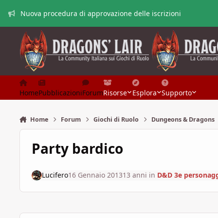
Vai al contenuto
Nuova procedura di approvazione delle iscrizioni
Home
Pubblicazioni
Forum
Risorse
Esplora
Supporto
Home
Forum
Giochi di Ruolo
Dungeons & Dragons
Party bardico
Lucifero
16 Gennaio 2013
13 anni
in
D&D 3e personagg