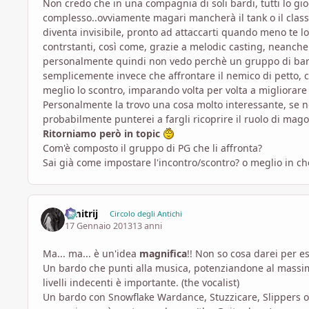
Non credo che in una compagnia di soli bardi, tutti lo gi
complesso..ovviamente magari mancherà il tank o il class
diventa invisibile, pronto ad attaccarti quando meno te 
contrstanti, così come, grazie a melodic casting, neanche
personalmente quindi non vedo perchè un gruppo di bar
semplicemente invece che affrontare il nemico di petto, co
meglio lo scontro, imparando volta per volta a migliorare 
Personalmente la trovo una cosa molto interessante, se 
probabilmente punterei a fargli ricoprire il ruolo di mag
Ritorniamo però in topic
Com'è composto il gruppo di PG che li affronta?
Sai già come impostare l'incontro/scontro? o meglio in ch
Dmitrij
Circolo degli Antichi
17 Gennaio 2013
13 anni
Ma... ma... è un'idea
magnifica
!! Non so cosa darei per e
Un bardo che punti alla musica, potenziandone al massimo 
livelli indecenti è importante. (the vocalist)
Un bardo con Snowflake Wardance, Stuzzicare, Slippers of 