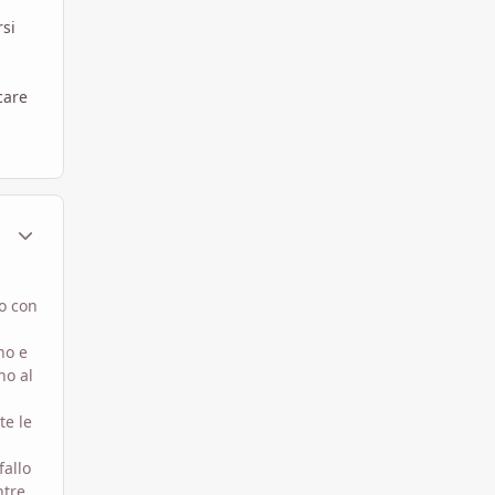
rsi
care
ment_801275
Statistiche Autore
o con
no e
no al
te le
fallo
ntre