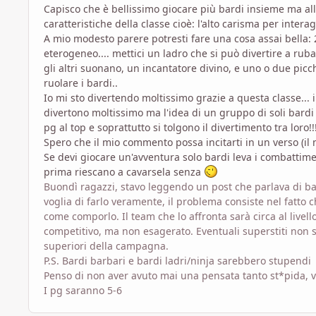
Capisco che è bellissimo giocare più bardi insieme ma al
caratteristiche della classe cioè: l'alto carisma per inter
A mio modesto parere potresti fare una cosa assai bella: 2 
eterogeneo.... mettici un ladro che si può divertire a r
gli altri suonano, un incantatore divino, e uno o due picc
ruolare i bardi..
Io mi sto divertendo moltissimo grazie a questa classe... in
divertono moltissimo ma l'idea di un gruppo di soli bardi
pg al top e soprattutto si tolgono il divertimento tra loro!!
Spero che il mio commento possa incitarti in un verso (il mi
Se devi giocare un'avventura solo bardi leva i combattime
prima riescano a cavarsela senza
Buondì ragazzi, stavo leggendo un post che parlava di bard
voglia di farlo veramente, il problema consiste nel fatto
come comporlo. Il team che lo affronta sarà circa al live
competitivo, ma non esagerato. Eventuali superstiti non 
superiori della campagna.
P.S. Bardi barbari e bardi ladri/ninja sarebbero stupendi
Penso di non aver avuto mai una pensata tanto st*pida, va
I pg saranno 5-6