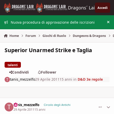
Vai al contenuto
Dragons´ Lair
Accedi
Nuova procedura di approvazione delle iscrizioni
Nas
Home
Forum
Giochi di Ruolo
Dungeons & Dragons
Superior Unarmed Strike e Taglia
talenti
Condividi
Follower
tanis_mezzelfo
29 Aprile 2011
15 anni
in
D&D 3e regole
tanis_mezzelfo
comment_
Stati
Circolo degli Antichi
29 Aprile 2011
15 anni