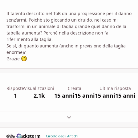
Il talento descritto nel ToB da una progressione per il danno
senz'armi. Poichè sto giocando un druido, nel caso mi
trasformi in un animale di taglia grande quel danno della
tabella aumenta? Perchè nella descrizione non fa
riferimento alla taglia.
Se sì, di quanto aumenta (anche in previsione della taglia
enorme)?
Grazie
Risposte
Visualizzazioni
Creata
Ultima risposta
1
2,1k
15 anni
15 anni
15 anni
15 anni
Espandi panoramica del topic
Blackstorm
comment_
Stati
Circolo degli Antichi