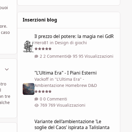
 puoi
Inserzioni blog
ore.
Il prezzo del potere: la magia nei GdR
i caso
Il prezzo del potere: la magia nei GdR
Hero81
in
Design di giochi
2 Commenti
95 Visualizzazioni
ment_586809
Statistiche Autore
"L'Ultima Era" - I Piani Esterni
"L'Ultima Era" - I Piani Esterni
Vackoff
in
"L'Ultima Era" -
ntro
Ambientazione Homebrew D&D
l
on tre
0 Commenti
alche
769 Visualizzazioni
Variante dell'ambientazione 'Le soglie del Caos' ispirata a 
Variante dell'ambientazione 'Le
soglie del Caos' ispirata a Talislanta
ment_587987
Statistiche Autore