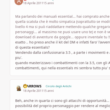
18 Aprile 2011
15 anni
Ma parlando dei manuali essential... hai comprato anche il
quella scatola che è molto simpatica (soprattutto se modifi
livello 4 ma si può riaddattare mettendo qualche gregario 
personaggi... al massimo ne puoi usare uno te) e non è ve
download di avventure da goggle... oppure inventale tu !!
esatto .. ho preso anche il kit del DM e infatti faro' l'avv
di questa essentials?
Vendendo dalla confusionaria 3.5 , a parte i movimenti e 
piu'.
quando masterizzavo i combattimenti con la 3.5, con gli A
combattimenti, qui nella essentials mi sembra tutto piu' s
II ARROWS
Circolo degli Antichi
18 Aprile 2011
15 anni
Beh, anche in quarta ci sono gli attacchi di opportunità..
possibilità del proprio personaggio per rendere al meglio