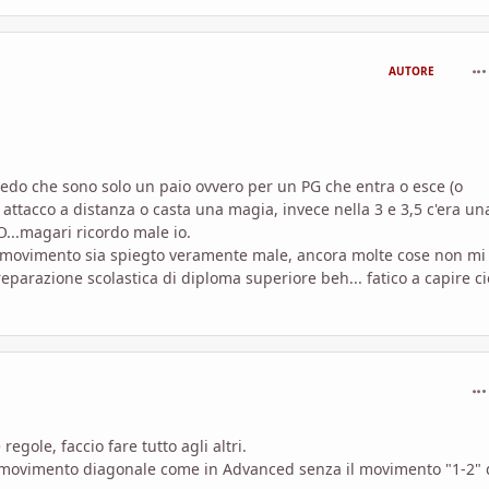
com
AUTORE
 vedo che sono solo un paio ovvero per un PG che entra o esce (o
attacco a distanza o casta una magia, invece nella 3 e 3,5 c'era un
...magari ricordo male io.
 e movimento sia spiegto veramente male, ancora molte cose non mi
eparazione scolastica di diploma superiore beh... fatico a capire ci
com
egole, faccio fare tutto agli altri.
il movimento diagonale come in Advanced senza il movimento "1-2" 