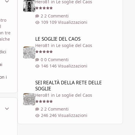
Hero81
in
Le soglie del Caos
2 Commenti
ntro
109 Visualizzazioni
l
on tre
LE SOGLIE DEL CAOS
LE SOGLIE DEL CAOS
alche
Hero81
in
Le soglie del Caos
dici
0 Commenti
ai
146 Visualizzazioni
on i
SEI REALTÀ DELLA RETE DELLE SOGLIE
SEI REALTÀ DELLA RETE DELLE
SOGLIE
Hero81
in
Le soglie del Caos
ment_588151
Statistiche Autore
2 Commenti
246 Visualizzazioni