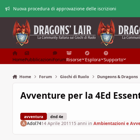
Vai al contenuto
Nuova procedura di approvazione delle iscrizioni
Home
Pubblicazioni
Forum
Risorse
Esplora
Supporto
Home
Forum
Giochi di Ruolo
Dungeons & Dragons
Avventure per la 4Ed Essent
avventura
dnd 4e
Adol74
14 Aprile 2011
15 anni
in
Ambientazioni e Avv