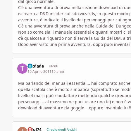
dal gioco normale.
C'è una avventura di prova nella sezione download di questo
iscriverti a D&D insider sul sito wizards, in questo modo
avventure, è indicato il livello dei personaggi per cui og
C'è una avventura di prova anche nella Guida del Dungeon 
Non so come sia il manuale essential e quanti mostri ci si
c'è qualcosa a riguardo non ti serve la Guida del DM, altr
Dopo aver visto una prima avventura, dopo puoi inventarle
texdade
Utenti
15 Aprile 2011
15 anni
Ma parlando dei manuali essential... hai comprato anche il
quella scatola che è molto simpatica (soprattutto se modifi
livello 4 ma si può riaddattare mettendo qualche gregario 
personaggi... al massimo ne puoi usare uno te) e non è ve
download di avventure da goggle... oppure inventale tu !!
Adol74
Circolo degli Antichi