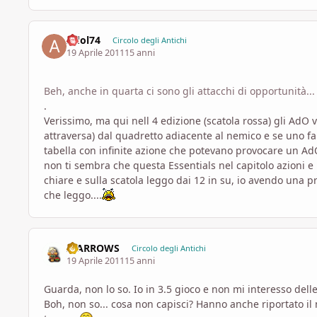
Adol74
Circolo degli Antichi
19 Aprile 2011
15 anni
Beh, anche in quarta ci sono gli attacchi di opportunità...
.
Verissimo, ma qui nell 4 edizione (scatola rossa) gli AdO
attraversa) dal quadretto adiacente al nemico e se uno fa 
tabella con infinite azione che potevano provocare un AdO
non ti sembra che questa Essentials nel capitolo azioni
chiare e sulla scatola leggo dai 12 in su, io avendo una pr
che leggo....
II ARROWS
Circolo degli Antichi
19 Aprile 2011
15 anni
Guarda, non lo so. Io in 3.5 gioco e non mi interesso delle r
Boh, non so... cosa non capisci? Hanno anche riportato 