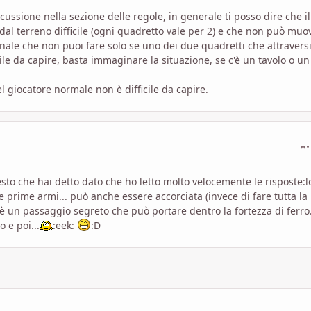
ssione nella sezione delle regole, in generale ti posso dire che il
al terreno difficile (ogni quadretto vale per 2) e che non può muo
onale che non puoi fare solo se uno dei due quadretti che attraversi
le da capire, basta immaginare la situazione, se c'è un tavolo o un
l giocatore normale non è difficile da capire.
com
sto che hai detto dato che ho letto molto velocemente le risposte:lol
 prime armi... può anche essere accorciata (invece di fare tutta la
è un passaggio segreto che può portare dentro la fortezza di ferro.
o e poi...
:eek:
:D
com