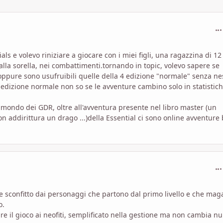
com
als e volevo riniziare a giocare con i miei figli, una ragazzina di 12
lla sorella, nei combattimenti.tornando in topic, volevo sapere se
oppure sono usufruibili quelle della 4 edizione "normale" senza n
 edizione normale non so se le avventure cambino solo in statistic
el mondo dei GDR, oltre all'avventura presente nel libro master (un
n addirittura un drago ...)della Essential ci sono online avventure 
com
 sconfitto dai personaggi che partono dal primo livello e che maga
o.
re il gioco ai neofiti, semplificato nella gestione ma non cambia nu