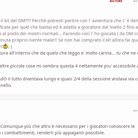
AUTORE
 kit del DM??? Perchè potresti partire con l' avventura che c' è de
cata per quel che basta) ed è adatta a giocatore dal livello 2 fino a
al posto dei mostri normali... Facendo così l' ho giocata ( da DM c
nuta proprio niente male!!! Se non hai comprato il kit allora fai qu
!!
;-)
entura all'interno che da quelo che leggo e' molto carina... tu che ne 
altre piccole cose mi sembra questa 4 nettamente piu' accessibile 
dO il tutto diventava lungo e quasi 2/4 della sessione andava via c
nello.
com
. Comunque più che altro è necessario per i giocatori conoscere le
 i combattimenti, renderli più appaganti possibile.