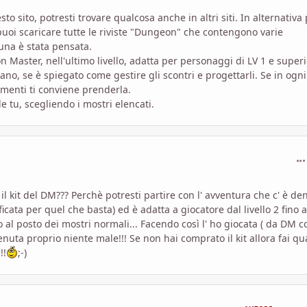
 sito, potresti trovare qualcosa anche in altri siti. In alternativa
 puoi scaricare tutte le riviste "Dungeon" che contengono varie
nuna è stata pensata.
Master, nell'ultimo livello, adatta per personaggi di LV 1 e superi
ano, se è spiegato come gestire gli scontri e progettarli. Se in ogn
imenti ti conviene prenderla.
 tu, scegliendo i mostri elencati.
com
 kit del DM??? Perchè potresti partire con l' avventura che c' è de
cata per quel che basta) ed è adatta a giocatore dal livello 2 fino a
al posto dei mostri normali... Facendo così l' ho giocata ( da DM c
nuta proprio niente male!!! Se non hai comprato il kit allora fai qu
!!
;-)
com