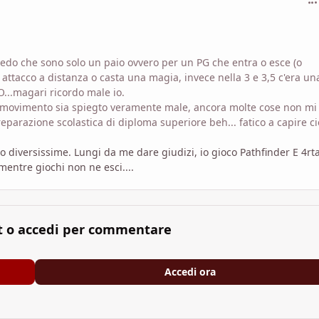
 vedo che sono solo un paio ovvero per un PG che entra o esce (o
attacco a distanza o casta una magia, invece nella 3 e 3,5 c'era un
...magari ricordo male io.
 e movimento sia spiegto veramente male, ancora molte cose non mi
eparazione scolastica di diploma superiore beh... fatico a capire ci
no diversissime. Lungi da me dare giudizi, io gioco Pathfinder E 4rt
entre giochi non ne esci....
t o accedi per commentare
Accedi ora