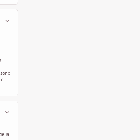
ment_588229
Statistiche Autore
a
 sono
o'
ment_588292
Statistiche Autore
della