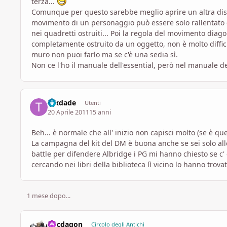
terza...
Comunque per questo sarebbe meglio aprire un altra discu
movimento di un personaggio può essere solo rallentato d
nei quadretti ostruiti... Poi la regola del movimento diag
completamente ostruito da un oggetto, non è molto diffici
muro non puoi farlo ma se c'è una sedia sì.
Non ce l'ho il manuale dell'essential, però nel manuale de
texdade
Utenti
20 Aprile 2011
15 anni
Beh... è normale che all' inizio non capisci molto (se è que
La campagna del kit del DM è buona anche se sei solo alle
battle per difendere Albridge i PG mi hanno chiesto se c' 
cercando nei libri della biblioteca lì vicino lo hanno trovat
1 mese dopo...
docdagon
Circolo degli Antichi