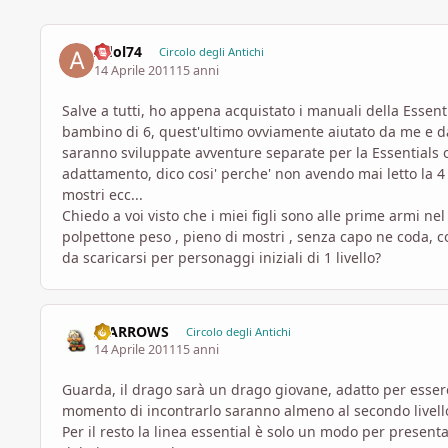
Adol74
Circolo degli Antichi
14 Aprile 2011
15 anni
Salve a tutti, ho appena acquistato i manuali della Essenti
bambino di 6, quest'ultimo ovviamente aiutato da me e da
saranno sviluppate avventure separate per la Essentials 
adattamento, dico cosi' perche' non avendo mai letto la 4
mostri ecc...
Chiedo a voi visto che i miei figli sono alle prime armi n
polpettone peso , pieno di mostri , senza capo ne coda, co
da scaricarsi per personaggi iniziali di 1 livello?
II ARROWS
Circolo degli Antichi
14 Aprile 2011
15 anni
Guarda, il drago sarà un drago giovane, adatto per essere
momento di incontrarlo saranno almeno al secondo livell
Per il resto la linea essential è solo un modo per presenta