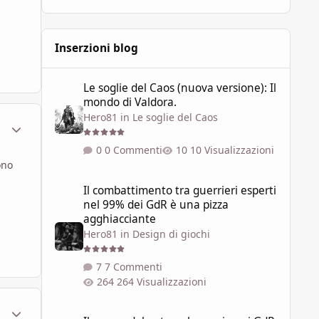
Inserzioni blog
Le soglie del Caos (nuova versione): Il mondo di Valdora.
Le soglie del Caos (nuova versione): Il
mondo di Valdora.
Hero81
in
Le soglie del Caos
ment_585129
Statistiche Autore
0 Commenti
10 Visualizzazioni
ono
Il combattimento tra guerrieri esperti nel 99% dei GdR è 
Il combattimento tra guerrieri esperti
nel 99% dei GdR è una pizza
agghiacciante
Hero81
in
Design di giochi
7 Commenti
264 Visualizzazioni
ment_585139
Statistiche Autore
Il prezzo del potere: la magia nei GdR