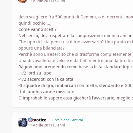
11 Aprile 2011
15 anni
devo scegliere fra 500 punti di Demoni, o di necroni...non 
quindi occhio....)
Come vanno scelti?
Nel senso, devi rispettare la composizione minima anche
Che tipo di lista pensi usi il tuo avversario? Una punta di 
oppure una bilanciata?
Perchè sono un'esercito che si trasforma completamente a
Una di cavalleria è veloce e da CaC mentre una da tiro ti 
Ragioniamo prendendo come base la lista standard lupic
-1/2 lord su lupo
-1/2 sacerdoti con la calotta
-3 squadre di grigi imbarcati con melta, stendardo e G
-tot lunghezzanne missilute
E' improbabile sapere cosa giocherà l'avversario, meglio
Il caotico
Circolo degli Antichi
11 Aprile 2011
15 anni