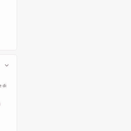
ment_585289
Statistiche Autore
e di
i