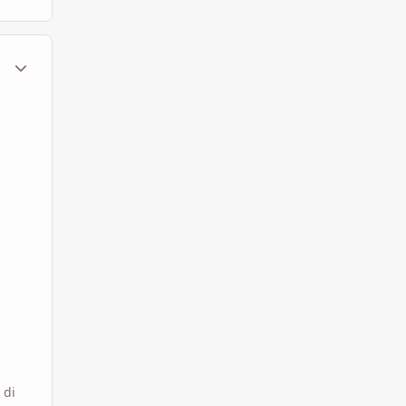
ment_585311
Statistiche Autore
 di