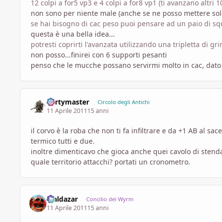
12 colpi a for5 vp3 e 4 colpi a for8 vp1 (ti avanzano altri 1
non sono per niente male (anche se ne posso mettere solo
se hai bisogno di cac peso puoi pensare ad un paio di sq
questa è una bella idea...
potresti coprirti l'avanzata utilizzando una tripletta di 
non posso...finirei con 6 supporti pesanti
penso che le mucche possano servirmi molto in cac, dato 
dertymaster
Circolo degli Antichi
11 Aprile 2011
15 anni
il corvo è la roba che non ti fa infiltrare e da +1 AB al 
termico tutti e due.
inoltre dimenticavo che gioca anche quei cavolo di stenda
quale territorio attacchi? portati un cronometro.
Maldazar
Concilio dei Wyrm
11 Aprile 2011
15 anni