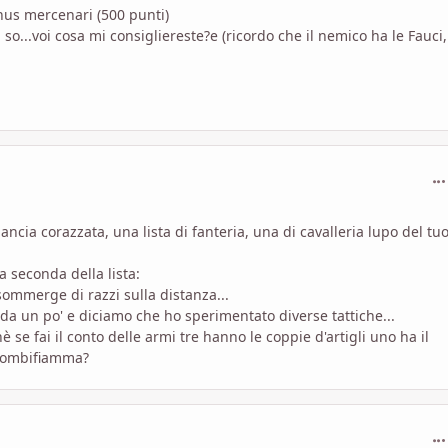
onus mercenari (500 punti)
so...voi cosa mi consigliereste?e (ricordo che il nemico ha le Fauci,
com
lancia corazzata, una lista di fanteria, una di cavalleria lupo del tu
 seconda della lista:
sommerge di razzi sulla distanza...
o da un po' e diciamo che ho sperimentato diverse tattiche...
e fai il conto delle armi tre hanno le coppie d'artigli uno ha il
 combifiamma?
com