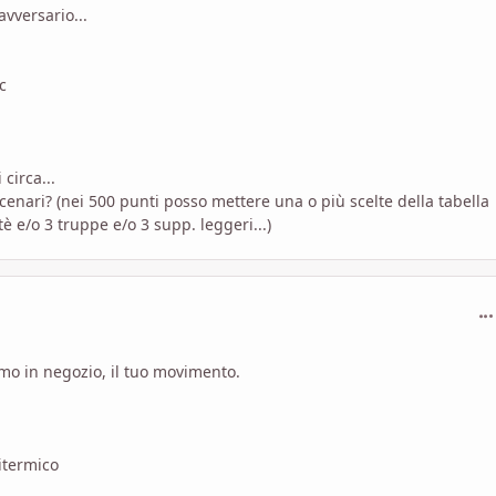
avversario...
c
circa...
cenari? (nei 500 punti posso mettere una o più scelte della tabella
tè e/o 3 truppe e/o 3 supp. leggeri...)
com
o in negozio, il tuo movimento.
itermico