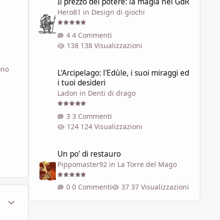
Il prezzo del potere: la magia nei GdR
Hero81
in
Design di giochi
4 Commenti
138 Visualizzazioni
L'Arcipelago: l'Edùle, i suoi miraggi ed i tuoi desideri
ono
L'Arcipelago: l'Edùle, i suoi miraggi ed
i tuoi desideri
Ladon
in
Denti di drago
3 Commenti
124 Visualizzazioni
Un po' di restauro
Un po' di restauro
Pippomaster92
in
La Torre del Mago
0 Commenti
37 Visualizzazioni
ment_585166
Statistiche Autore