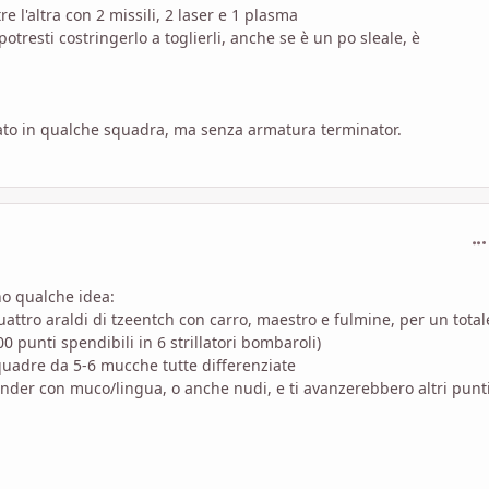
e l'altra con 2 missili, 2 laser e 1 plasma
otresti costringerlo a toglierli, anche se è un po sleale, è
pato in qualche squadra, ma senza armatura terminator.
com
ho qualche idea:
attro araldi di tzeentch con carro, maestro e fulmine, per un total
00 punti spendibili in 6 strillatori bombaroli)
quadre da 5-6 mucche tutte differenziate
grinder con muco/lingua, o anche nudi, e ti avanzerebbero altri punt