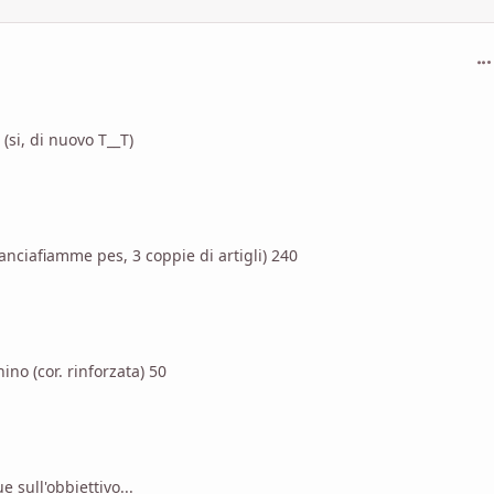
com
(si, di nuovo T__T)
anciafiamme pes, 3 coppie di artigli) 240
no (cor. rinforzata) 50
e sull'obbiettivo...