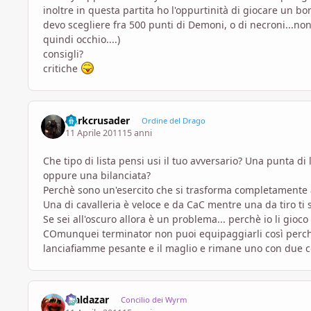
inoltre in questa partita ho l'oppurtinità di giocare un b
devo scegliere fra 500 punti di Demoni, o di necroni...non 
quindi occhio....)
consigli?
critiche
Darkcrusader
Ordine del Drago
11 Aprile 2011
15 anni
Che tipo di lista pensi usi il tuo avversario? Una punta di 
oppure una bilanciata?
Perchè sono un'esercito che si trasforma completamente a
Una di cavalleria è veloce e da CaC mentre una da tiro ti 
Se sei all'oscuro allora è un problema... perchè io li gioc
COmunquei terminator non puoi equipaggiarli così perchè s
lanciafiamme pesante e il maglio e rimane uno con due
Maldazar
Concilio dei Wyrm