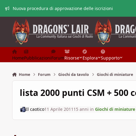
Vai al contenuto
Nuova procedura di approvazione delle iscrizioni
Home
Pubblicazioni
Forum
Risorse
Esplora
Supporto
Home
Forum
Giochi da tavolo
Giochi di miniature
lista 2000 punti CSM + 500 c
Il caotico
11 Aprile 2011
15 anni
in
Giochi di miniature