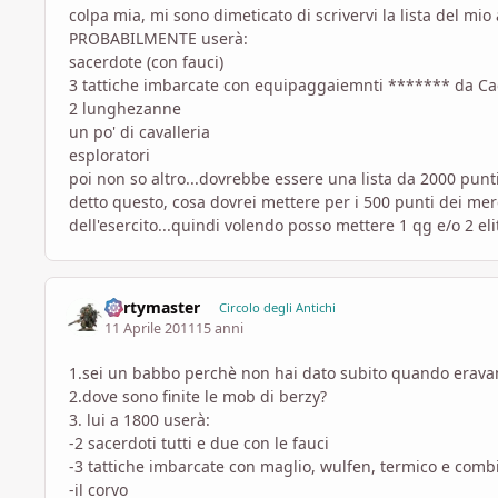
colpa mia, mi sono dimeticato di scrivervi la lista del mio 
PROBABILMENTE userà:
sacerdote (con fauci)
3 tattiche imbarcate con equipaggaiemnti ******* da Ca
2 lunghezanne
un po' di cavalleria
esploratori
poi non so altro...dovrebbe essere una lista da 2000 punti 
detto questo, cosa dovrei mettere per i 500 punti dei mer
dell'esercito...quindi volendo posso mettere 1 qg e/o 2 eli
dertymaster
Circolo degli Antichi
11 Aprile 2011
15 anni
1.sei un babbo perchè non hai dato subito quando eravam
2.dove sono finite le mob di berzy?
3. lui a 1800 userà:
-2 sacerdoti tutti e due con le fauci
-3 tattiche imbarcate con maglio, wulfen, termico e comb
-il corvo