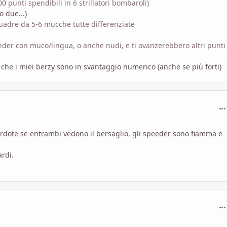
00 punti spendibili in 6 strillatori bombaroli)
 due...)
uadre da 5-6 mucche tutte differenziate
grinder con muco/lingua, o anche nudi, e ti avanzerebbero altri punti
che i miei berzy sono in svantaggio numerico (anche se più forti)
com
sacerdote se entrambi vedono il bersaglio, gli speeder sono fiamma e
rdi.
com