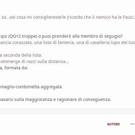
so...voi cosa mi consigliereste?e (ricordo che il nemico ha le Fauci,
 qui (QG+2 truppe) o puoi prenderli alla membro di segugio?
lancia corazzata, una lista di fanteria, una di cavalleria lupo del tu
 seconda della lista:
sommerge di razzi sulla distanza...
a, formata da:
dL maglio-combimelta aggregata
 basarsi sulla maggioranza e ragionare di conseguenza.
com
AUTORE