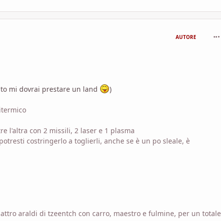
com
AUTORE
sito mi dovrai prestare un land
)
itermico
e l'altra con 2 missili, 2 laser e 1 plasma
otresti costringerlo a toglierli, anche se è un po sleale, è
ttro araldi di tzeentch con carro, maestro e fulmine, per un totale