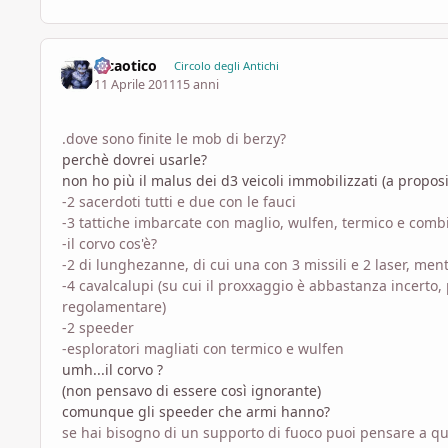
Il caotico
Circolo degli Antichi
11 Aprile 2011
15 anni
.dove sono finite le mob di berzy?
perchè dovrei usarle?
non ho più il malus dei d3 veicoli immobilizzati (a propo
-2 sacerdoti tutti e due con le fauci
-3 tattiche imbarcate con maglio, wulfen, termico e comb
-il corvo
cos'è?
-2 di lunghezanne, di cui una con 3 missili e 2 laser, mentr
-4 cavalcalupi (su cui il proxxaggio è abbastanza incerto, p
regolamentare)
-2 speeder
-esploratori magliati con termico e wulfen
umh...il corvo ?
(non pensavo di essere così ignorante)
comunque gli speeder che armi hanno?
se hai bisogno di un supporto di fuoco puoi pensare a qua