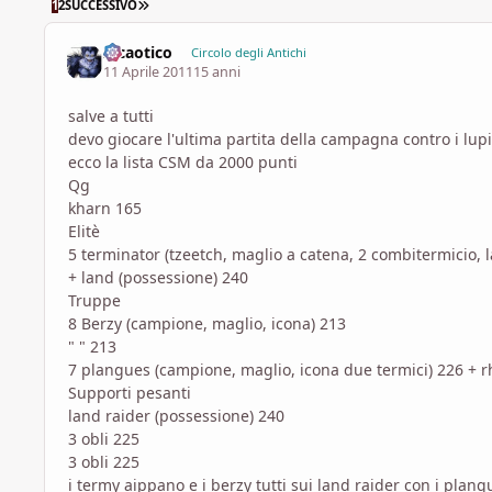
ULTIMA PAGINA
1
2
SUCCESSIVO
Il caotico
Circolo degli Antichi
11 Aprile 2011
15 anni
salve a tutti
devo giocare l'ultima partita della campagna contro i lupi 
ecco la lista CSM da 2000 punti
Qg
kharn 165
Elitè
5 terminator (tzeetch, maglio a catena, 2 combitermicio, l
+ land (possessione) 240
Truppe
8 Berzy (campione, maglio, icona) 213
" " 213
7 plangues (campione, maglio, icona due termici) 226 + rhi
Supporti pesanti
land raider (possessione) 240
3 obli 225
3 obli 225
i termy aippano e i berzy tutti sui land raider con i plangu