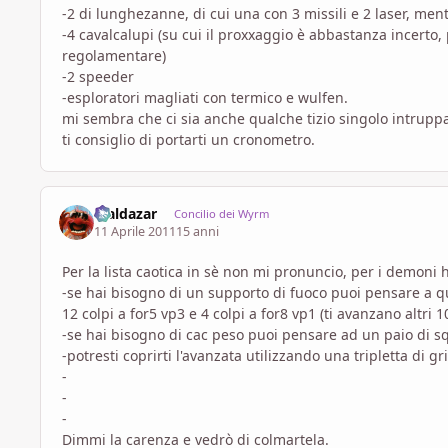
-2 di lunghezanne, di cui una con 3 missili e 2 laser, mentr
-4 cavalcalupi (su cui il proxxaggio è abbastanza incerto, p
regolamentare)
-2 speeder
-esploratori magliati con termico e wulfen.
mi sembra che ci sia anche qualche tizio singolo intrup
ti consiglio di portarti un cronometro.
Maldazar
Concilio dei Wyrm
11 Aprile 2011
15 anni
Per la lista caotica in sè non mi pronuncio, per i demoni 
-se hai bisogno di un supporto di fuoco puoi pensare a qu
12 colpi a for5 vp3 e 4 colpi a for8 vp1 (ti avanzano altri 1
-se hai bisogno di cac peso puoi pensare ad un paio di s
-potresti coprirti l'avanzata utilizzando una tripletta di 
-
-
-
Dimmi la carenza e vedrò di colmartela.