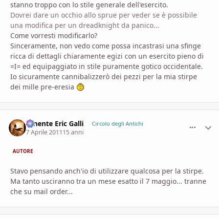
stanno troppo con lo stile generale dell'esercito.
Dovrei dare un occhio allo sprue per veder se è possibile
una modifica per un dreadknight da panico...
Come vorresti modificarlo?
Sinceramente, non vedo come possa incastrasi una sfinge
ricca di dettagli chiaramente egizi con un esercito pieno di
=I= ed equipaggiato in stile puramente gotico occidentale.
Io sicuramente cannibalizzerò dei pezzi per la mia stirpe
dei mille pre-eresia
Tenente Eric Galli
comment_
Stati
Circolo degli Antichi
7 Aprile 2011
15 anni
AUTORE
Stavo pensando anch'io di utilizzare qualcosa per la stirpe.
Ma tanto usciranno tra un mese esatto il 7 maggio... tranne
che su mail order...