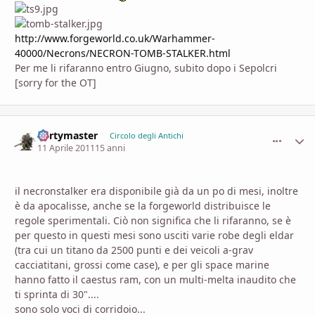
http://www.forgeworld.co.uk/Warhammer-
40000/Necrons/NECRON-TOMB-STALKER.html
Per me li rifaranno entro Giugno, subito dopo i Sepolcri
[sorry for the OT]
dertymaster
comment_
Stati
Circolo degli Antichi
11 Aprile 2011
15 anni
il necronstalker era disponibile già da un po di mesi, inoltre
è da apocalisse, anche se la forgeworld distribuisce le
regole sperimentali. Ciò non significa che li rifaranno, se è
per questo in questi mesi sono usciti varie robe degli eldar
(tra cui un titano da 2500 punti e dei veicoli a-grav
cacciatitani, grossi come case), e per gli space marine
hanno fatto il caestus ram, con un multi-melta inaudito che
ti sprinta di 30"....
sono solo voci di corridoio...