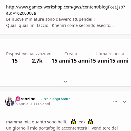
http://www.games-workshop.com/gws/content/blogPost.jsp?
aId=16200008a
Le nuove miniature sono davvero stupende!!!
Quasi quasi mi faccio i Khemri come secondo esecito...
Risposte
Visualizzazioni
Creata
Ultima risposta
15
2,7k
15 anni
15 anni
15 anni
15 anni
Espandi panoramica del topic
Lorenzino
comment_
Stati
Circolo degli Antichi
6 Aprile 2011
15 anni
mamma mia quanto sono belli..!
:eek:
un giorno il mio portafoglio accontenterà il venditore del