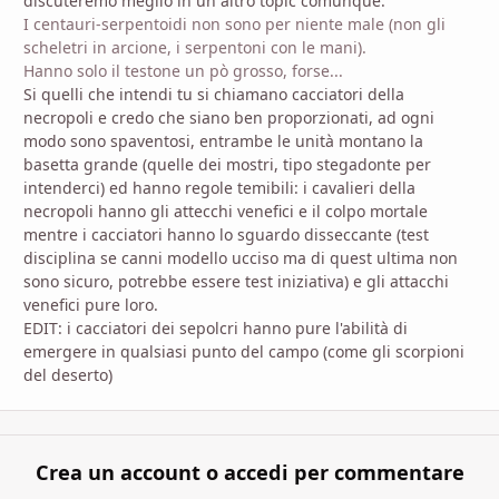
discuteremo meglio in un altro topic comunque.
I centauri-serpentoidi non sono per niente male (non gli
scheletri in arcione, i serpentoni con le mani).
Hanno solo il testone un pò grosso, forse...
Si quelli che intendi tu si chiamano cacciatori della
necropoli e credo che siano ben proporzionati, ad ogni
modo sono spaventosi, entrambe le unità montano la
basetta grande (quelle dei mostri, tipo stegadonte per
intenderci) ed hanno regole temibili: i cavalieri della
necropoli hanno gli attecchi venefici e il colpo mortale
mentre i cacciatori hanno lo sguardo disseccante (test
disciplina se canni modello ucciso ma di quest ultima non
sono sicuro, potrebbe essere test iniziativa) e gli attacchi
venefici pure loro.
EDIT: i cacciatori dei sepolcri hanno pure l'abilità di
emergere in qualsiasi punto del campo (come gli scorpioni
del deserto)
Crea un account o accedi per commentare