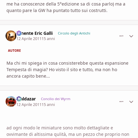
me ha conoscenze della 5°edizione sa di cosa parlo) ma a
quanto pare la GW ha puntato tutto sui costrutti.
Tenente Eric Galli
comment_
Stati
Circolo degli Antichi
12 Aprile 2011
15 anni
AUTORE
Ma chi mi spiega in cosa consisterebbe questa espansione
Tempesta di magia? Ho visto il sito e tutto, ma non ho
ancora capito bene...
Maldazar
comment_
Stati
Concilio dei Wyrm
12 Aprile 2011
15 anni
ad ogni modo le miniature sono molto dettagliate e
ovvimante di altissima qulità, ma un pezzo che proprio non