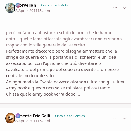
Morvelion
comment_
Stati
Circolo degli Antichi
8 Aprile 2011
15 anni
però mi fanno abbastanza schifo le armi che le hanno
dato... quelle lame attaccate agli avambracci non ci stanno
troppo con lo stile generale dell'esercito.
Perfettamente d'accordo però bisogna ammettere che la
sfinge da guerra con la portantina di scheletri è un'idea
azzeccata, poi con l'opzione che può diventare la
cavalcatura del prinicipe del sepolcro diventerà un pezzo
centrale molto utilizzato.
Ad ogni modo la Gw sta davvero alzando il tiro con gli ultimi
Army book e questo non so se mi piace poi così tanto.
Chissa quale army book verrà dopo....
Tenente Eric Galli
comment_
Stati
Circolo degli Antichi
8 Aprile 2011
15 anni