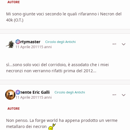
AUTORE
Mi sono giunte voci secondo le quali rifaranno i Necron del
40k (O.T.)
dertymaster
comment_
Stati
Circolo degli Antichi
11 Aprile 2011
15 anni
sì...sono solo voci del corridoio, è assodato che i miei
necronzi non verranno rifatti prima del 2012...
Tenente Eric Galli
comment_
Stati
Circolo degli Antichi
11 Aprile 2011
15 anni
AUTORE
Non penso. La forge world ha appena prodotto un verme
metallaro dei necron