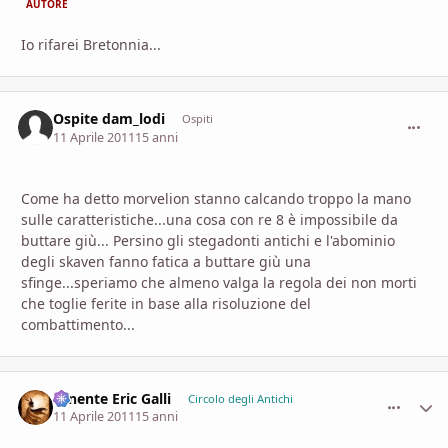
AUTORE
Io rifarei Bretonnia...
Ospite dam_lodi
commen
Ospiti
11 Aprile 2011
15 anni
Come ha detto morvelion stanno calcando troppo la mano
sulle caratteristiche...una cosa con re 8 è impossibile da
buttare giù... Persino gli stegadonti antichi e l'abominio
degli skaven fanno fatica a buttare giù una
sfinge...speriamo che almeno valga la regola dei non morti
che toglie ferite in base alla risoluzione del
combattimento...
Tenente Eric Galli
comment_
Stati
Circolo degli Antichi
11 Aprile 2011
15 anni