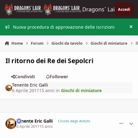
Vai al contenuto
Dragons´ Lair
Accedi
Nuova procedura di approvazione delle iscrizioni
Nas
Home
Forum
Giochi da tavolo
Giochi di miniature
I
Il ritorno dei Re dei Sepolcri
Condividi
Follower
Tenente Eric Galli
6 Aprile 2011
15 anni
in
Giochi di miniature
Tenente Eric Galli
comment_
Stati
Circolo degli Antichi
6 Aprile 2011
15 anni