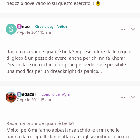
negozio dove vado io su questo esercito..!
Simae
comment_
Stati
Circolo degli Antichi
7 Aprile 2011
15 anni
Raga ma la sfinge quant'è bella? A prescindere dalle regole
di gioco è un pezzo da avere, anche per chi nn fa Khemri!
Dovrei dare un occhio allo sprue per veder se è possibile
una modifica per un dreadknight da panico...
Maldazar
comment_
Stati
Concilio dei Wyrm
7 Aprile 2011
15 anni
Raga ma la sfinge quant'è bella?
Molto, però mi fanno abbastanza schifo le armi che le
hanno dato... quelle lame attaccate agli avambracci non ci