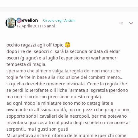
Morvelion
comment_
Stati
Circolo degli Antichi
12 Aprile 2011
15 anni
occhio ragazzi agli off topic
dopo i re dei sepocri ci sarà la seconda ondata di eldar
oscuri (giugno) e a luglio l'espansione di warhammer:
tempesta di magia.
speriamo che almeno valga la regola dei non morti che
toglie ferite in base alla risoluzione del combattimento...
si quella dovrebbe rimanere invariata. Come la regola che
se perdi lo Ierofante o il liche l'armata si sgretola (perdono
ma non ricordo con precisione questa regola).
ad ogni modo le miniature sono molto dettagliate e
ovvimante di altissima qulità, ma un pezzo che proprio non
sopporto sono i cavalieri della necropoli, per me potevano
inventarsi qualcos'altro al posto degli scheletri in arcione ai
serpenti.. ma i gusti son gusti.
Mi aspettavo anche il ritorno delle mummie (per chi come