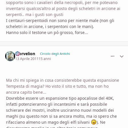
sopporto sono i cavalieri della necropoli, per me potevano
inventarsi qualcos'altro al posto degli scheletri in arcione ai
serpenti.. ma i gusti son gusti
I centauri-serpentoidi non sono per niente male (non gli
scheletri in arcione, i serpentoni con le mani).
Hanno solo il testone un pò grosso, forse...
Morvelion
comment_
Stati
Circolo degli Antichi
13 Aprile 2011
15 anni
Ma chi mi spiega in cosa consisterebbe questa espansione
Tempesta di magia? Ho visto il sito e tutto, ma non ho
ancora capito bene...
Dovrebbe essere un espansione tipo apocalisse del 40K,
infatti potenzieranno gli incantesimi e sarà possibile
schierare dei mostri, inoltre usciranno nuovi modelli dei
maghi (su questo non si sa ancora molto, ma io spero che
rifacciano almeno un mago degli elfi silvani
). Ne