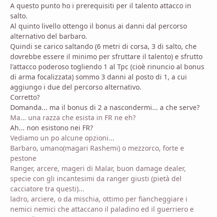
A questo punto ho i prerequisiti per il talento attacco in
salto.
Al quinto livello ottengo il bonus ai danni dal percorso
alternativo del barbaro.
Quindi se carico saltando (6 metri di corsa, 3 di salto, che
dovrebbe essere il minimo per sfruttare il talento) e sfrutto
l'attacco poderoso togliendo 1 al Tpc (cioè rinuncio al bonus
di arma focalizzata) sommo 3 danni al posto di 1, a cui
aggiungo i due del percorso alternativo.
Corretto?
Domanda... ma il bonus di 2 a nascondermi... a che serve?
Ma... una razza che esista in FR ne eh?
Ah... non esistono nei FR?
Vediamo un po alcune opzioni...
Barbaro, umano(magari Rashemi) o mezzorco, forte e
pestone
Ranger, arcere, mageri di Malar, buon damage dealer,
specie con gli incantesimi da ranger giusti (pietà del
cacciatore tra questi)...
ladro, arciere, o da mischia, ottimo per fiancheggiare i
nemici nemici che attaccano il paladino ed il guerriero e