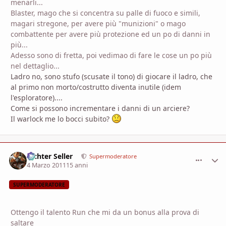
menarli...
Blaster, mago che si concentra su palle di fuoco e simili,
magari stregone, per avere più "munizioni" o mago
combattente per avere più protezione ed un po di danni in
più...
Adesso sono di fretta, poi vedimao di fare le cose un po più
nel dettaglio...
Ladro no, sono stufo (scusate il tono) di giocare il ladro, che
al primo non morto/costrutto diventa inutile (idem
l'esploratore)....
Come si possono incrementare i danni di un arciere?
Il warlock me lo bocci subito?
Richter Seller
comment_
Stati
Supermoderatore
4 Marzo 2011
15 anni
SUPERMODERATORE
Ottengo il talento Run che mi da un bonus alla prova di
saltare