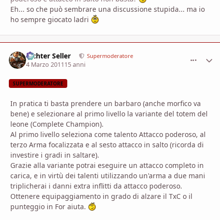
Eh... so che può sembrare una discussione stupida... ma io
ho sempre giocato ladri
Richter Seller
comment_
Stati
Supermoderatore
4 Marzo 2011
15 anni
SUPERMODERATORE
In pratica ti basta prendere un barbaro (anche morfico va
bene) e selezionare al primo livello la variante del totem del
leone (Complete Champion).
Al primo livello seleziona come talento Attacco poderoso, al
terzo Arma focalizzata e al sesto attacco in salto (ricorda di
investire i gradi in saltare).
Grazie alla variante potrai eseguire un attacco completo in
carica, e in virtù dei talenti utilizzando un'arma a due mani
triplicherai i danni extra inflitti da attacco poderoso.
Ottenere equipaggiamento in grado di alzare il TxC o il
punteggio in For aiuta.