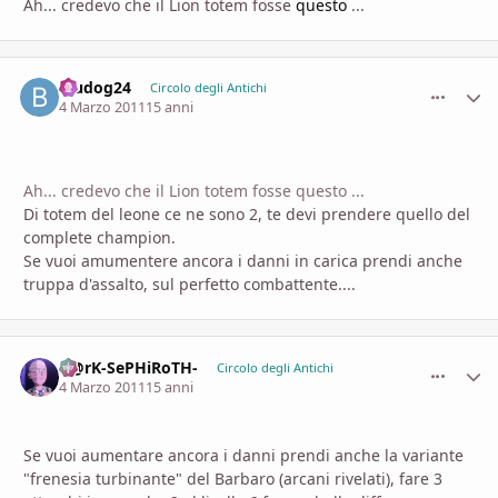
Ah... credevo che il Lion totem fosse
questo
...
bludog24
comment_
Stati
Circolo degli Antichi
4 Marzo 2011
15 anni
Ah... credevo che il Lion totem fosse questo ...
Di totem del leone ce ne sono 2, te devi prendere quello del
complete champion.
Se vuoi amumentere ancora i danni in carica prendi anche
truppa d'assalto, sul perfetto combattente....
D@rK-SePHiRoTH-
comment_
Stati
Circolo degli Antichi
4 Marzo 2011
15 anni
Se vuoi aumentare ancora i danni prendi anche la variante
"frenesia turbinante" del Barbaro (arcani rivelati), fare 3