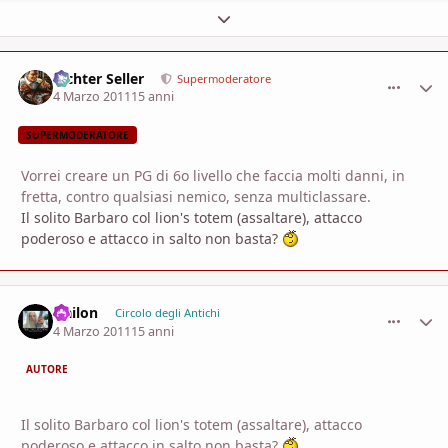
Espandi panoramica del topic
Richter Seller
comment_
Stati
Supermoderatore
4 Marzo 2011
15 anni
SUPERMODERATORE
Vorrei creare un PG di 6o livello che faccia molti danni, in
fretta, contro qualsiasi nemico, senza multiclassare.
Il solito Barbaro col lion's totem (assaltare), attacco
poderoso e attacco in salto non basta?
Nailon
comment_
Stati
Circolo degli Antichi
4 Marzo 2011
15 anni
AUTORE
Il solito Barbaro col lion's totem (assaltare), attacco
poderoso e attacco in salto non basta?