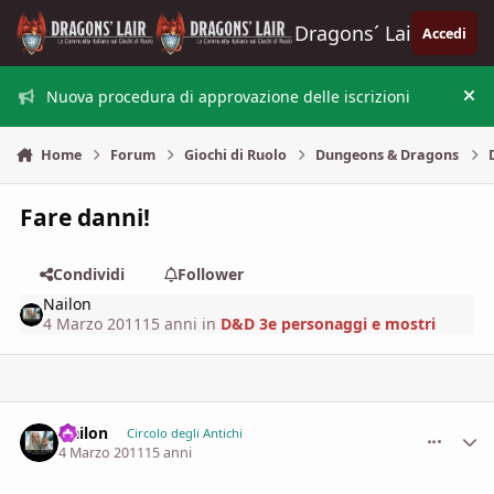
Vai al contenuto
Dragons´ Lair
Accedi
Nuova procedura di approvazione delle iscrizioni
Nas
Home
Forum
Giochi di Ruolo
Dungeons & Dragons
Fare danni!
Condividi
Follower
Nailon
4 Marzo 2011
15 anni
in
D&D 3e personaggi e mostri
Nailon
comment_
Stati
Circolo degli Antichi
4 Marzo 2011
15 anni