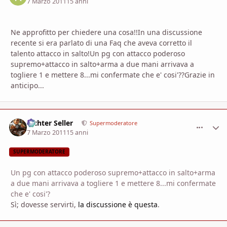
7 Marzo 2011
15 anni
Ne approfitto per chiedere una cosa!!In una discussione
recente si era parlato di una Faq che aveva corretto il
talento attacco in salto!Un pg con attacco poderoso
supremo+attacco in salto+arma a due mani arrivava a
togliere 1 e mettere 8...mi confermate che e' cosi'??Grazie in
anticipo...
Richter Seller
comment_
Stati
Supermoderatore
7 Marzo 2011
15 anni
SUPERMODERATORE
Un pg con attacco poderoso supremo+attacco in salto+arma
a due mani arrivava a togliere 1 e mettere 8...mi confermate
che e' cosi'?
Sì; dovesse servirti,
la discussione è questa
.