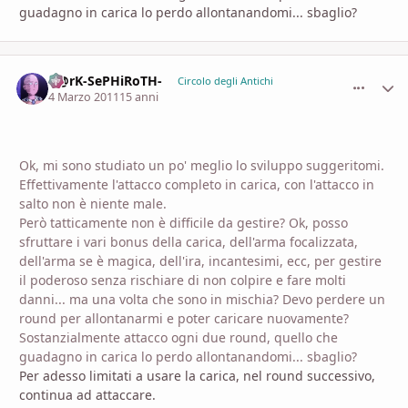
guadagno in carica lo perdo allontanandomi... sbaglio?
D@rK-SePHiRoTH-
comment_
Stati
Circolo degli Antichi
4 Marzo 2011
15 anni
Ok, mi sono studiato un po' meglio lo sviluppo suggeritomi.
Effettivamente l'attacco completo in carica, con l'attacco in
salto non è niente male.
Però tatticamente non è difficile da gestire? Ok, posso
sfruttare i vari bonus della carica, dell'arma focalizzata,
dell'arma se è magica, dell'ira, incantesimi, ecc, per gestire
il poderoso senza rischiare di non colpire e fare molti
danni... ma una volta che sono in mischia? Devo perdere un
round per allontanarmi e poter caricare nuovamente?
Sostanzialmente attacco ogni due round, quello che
guadagno in carica lo perdo allontanandomi... sbaglio?
Per adesso limitati a usare la carica, nel round successivo,
continua ad attaccare.