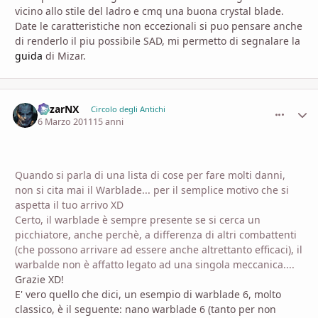
vicino allo stile del ladro e cmq una buona crystal blade.
Date le caratteristiche non eccezionali si puo pensare anche
di renderlo il piu possibile SAD, mi permetto di segnalare la
guida
di Mizar.
MizarNX
comment_
Stati
Circolo degli Antichi
6 Marzo 2011
15 anni
Quando si parla di una lista di cose per fare molti danni,
non si cita mai il Warblade... per il semplice motivo che si
aspetta il tuo arrivo XD
Certo, il warblade è sempre presente se si cerca un
picchiatore, anche perchè, a differenza di altri combattenti
(che possono arrivare ad essere anche altrettanto efficaci), il
warbalde non è affatto legato ad una singola meccanica....
Grazie XD!
E' vero quello che dici, un esempio di warblade 6, molto
classico, è il seguente: nano warblade 6 (tanto per non