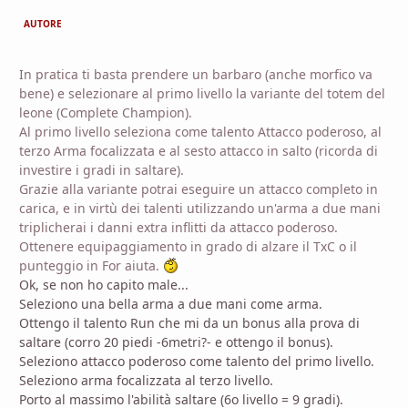
AUTORE
In pratica ti basta prendere un barbaro (anche morfico va
bene) e selezionare al primo livello la variante del totem del
leone (Complete Champion).
Al primo livello seleziona come talento Attacco poderoso, al
terzo Arma focalizzata e al sesto attacco in salto (ricorda di
investire i gradi in saltare).
Grazie alla variante potrai eseguire un attacco completo in
carica, e in virtù dei talenti utilizzando un'arma a due mani
triplicherai i danni extra inflitti da attacco poderoso.
Ottenere equipaggiamento in grado di alzare il TxC o il
punteggio in For aiuta.
Ok, se non ho capito male...
Seleziono una bella arma a due mani come arma.
Ottengo il talento Run che mi da un bonus alla prova di
saltare (corro 20 piedi -6metri?- e ottengo il bonus).
Seleziono attacco poderoso come talento del primo livello.
Seleziono arma focalizzata al terzo livello.
Porto al massimo l'abilità saltare (6o livello = 9 gradi).