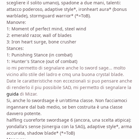
scegliere il solito umano), spadone a due mani, talenti:
attacco poderoso, adaptive style*, ironheart aura* (bonus
warblade), stormguard warrior* (*=ToB).
Manovre:
1: Moment of perfect mind, steel wind
2: emerald razor, wall of blades
3: Iron heart surge, bone crusher
Stances:
1: Punishing Stance (in combat)
1: Hunter's Stance (out of combat)
io mi permetto di segnalare anche lo sword sage... molto
vicino allo stile del ladro e cmq una buona crystal blade.
Date le caratteristiche non eccezionali si puo pensare anche
di renderlo il piu possibile SAD, mi permetto di segnalare la
guida
di Mizar.
Si, anche lo swordsage è un'ottima classe. Non facciamoci
ingannare dal bab medio, se ben costruita è una classe
davvero potente.
halfling cuoreforte swordsage 6 (ancora, una scelta atipica):
yondalla's sense (sinergia con la SAG), adaptive style*, arma
accurata, shadow blade* (*=ToB)