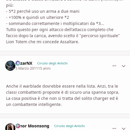
più:
- 5*2 perché uso un arma a due mani
- +100% e quindi un ulteriore *2
- sommando correttamente i moltiplicatori da *3...
Tutto questo per ogni attacco dell'attacco completo che
faccio dopo la carica, avendo scelto il "percorso spirituale"
Lion Totem che mi concede Assaltare.
MizarNX
comment_
Stati
Circolo degli Antichi
5 Marzo 2011
15 anni
Anche il warblade dovrebbe essere nella lista. Anzi, tra le
classi combattenti proposte è di sicuro una spanna sopra.
La cosa positiva è che non si tratta del solito charger ed è
un combattente intelligente.
Hinor Moonsong
comment_
Stati
Circolo degli Antichi