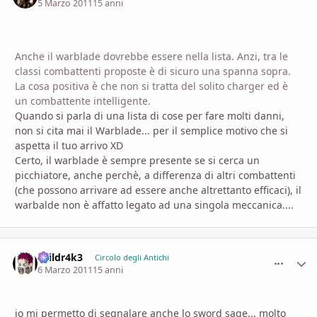
5 Marzo 2011
15 anni
Anche il warblade dovrebbe essere nella lista. Anzi, tra le
classi combattenti proposte è di sicuro una spanna sopra.
La cosa positiva è che non si tratta del solito charger ed è
un combattente intelligente.
Quando si parla di una lista di cose per fare molti danni,
non si cita mai il Warblade... per il semplice motivo che si
aspetta il tuo arrivo XD
Certo, il warblade è sempre presente se si cerca un
picchiatore, anche perchè, a differenza di altri combattenti
(che possono arrivare ad essere anche altrettanto efficaci), il
warbalde non è affatto legato ad una singola meccanica....
3vildr4k3
comment_
Stati
Circolo degli Antichi
6 Marzo 2011
15 anni
io mi permetto di segnalare anche lo sword sage... molto