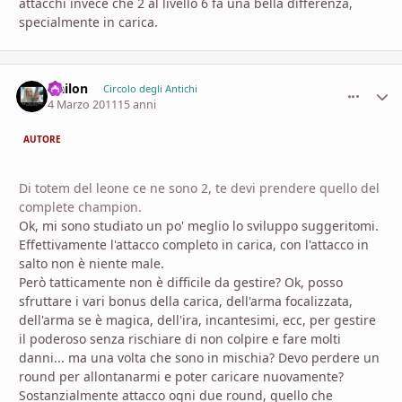
attacchi invece che 2 al livello 6 fa una bella differenza,
specialmente in carica.
Nailon
comment_
Stati
Circolo degli Antichi
4 Marzo 2011
15 anni
AUTORE
Di totem del leone ce ne sono 2, te devi prendere quello del
complete champion.
Ok, mi sono studiato un po' meglio lo sviluppo suggeritomi.
Effettivamente l'attacco completo in carica, con l'attacco in
salto non è niente male.
Però tatticamente non è difficile da gestire? Ok, posso
sfruttare i vari bonus della carica, dell'arma focalizzata,
dell'arma se è magica, dell'ira, incantesimi, ecc, per gestire
il poderoso senza rischiare di non colpire e fare molti
danni... ma una volta che sono in mischia? Devo perdere un
round per allontanarmi e poter caricare nuovamente?
Sostanzialmente attacco ogni due round, quello che