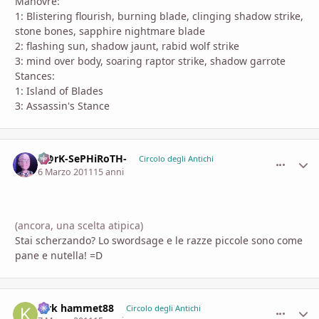
Manovre:
1: Blistering flourish, burning blade, clinging shadow strike,
stone bones, sapphire nightmare blade
2: flashing sun, shadow jaunt, rabid wolf strike
3: mind over body, soaring raptor strike, shadow garrote
Stances:
1: Island of Blades
3: Assassin's Stance
D@rK-SePHiRoTH-
comment_
Stati
Circolo degli Antichi
6 Marzo 2011
15 anni
(ancora, una scelta atipica)
Stai scherzando? Lo swordsage e le razze piccole sono come
pane e nutella! =D
Kirk hammet88
comment_
Stati
Circolo degli Antichi