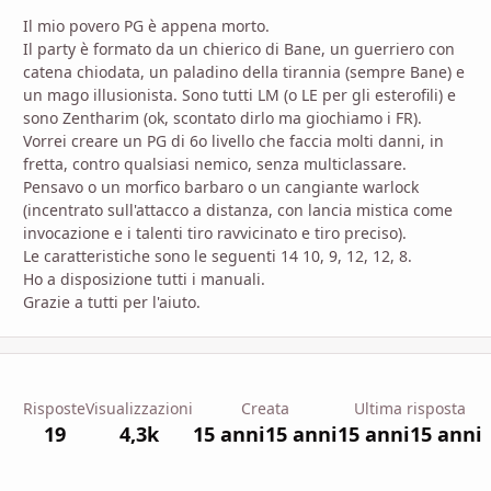
Il mio povero PG è appena morto.
Il party è formato da un chierico di Bane, un guerriero con
catena chiodata, un paladino della tirannia (sempre Bane) e
un mago illusionista. Sono tutti LM (o LE per gli esterofili) e
sono Zentharim (ok, scontato dirlo ma giochiamo i FR).
Vorrei creare un PG di 6o livello che faccia molti danni, in
fretta, contro qualsiasi nemico, senza multiclassare.
Pensavo o un morfico barbaro o un cangiante warlock
(incentrato sull'attacco a distanza, con lancia mistica come
invocazione e i talenti tiro ravvicinato e tiro preciso).
Le caratteristiche sono le seguenti 14 10, 9, 12, 12, 8.
Ho a disposizione tutti i manuali.
Grazie a tutti per l'aiuto.
Risposte
Visualizzazioni
Creata
Ultima risposta
19
4,3k
15 anni
15 anni
15 anni
15 anni