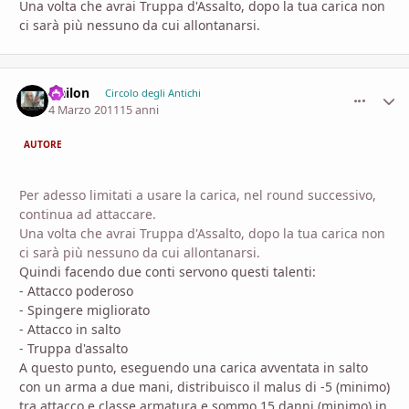
Una volta che avrai Truppa d'Assalto, dopo la tua carica non
ci sarà più nessuno da cui allontanarsi.
Nailon
comment_
Stati
Circolo degli Antichi
4 Marzo 2011
15 anni
AUTORE
Per adesso limitati a usare la carica, nel round successivo,
continua ad attaccare.
Una volta che avrai Truppa d'Assalto, dopo la tua carica non
ci sarà più nessuno da cui allontanarsi.
Quindi facendo due conti servono questi talenti:
- Attacco poderoso
- Spingere migliorato
- Attacco in salto
- Truppa d'assalto
A questo punto, eseguendo una carica avventata in salto
con un arma a due mani, distribuisco il malus di -5 (minimo)
tra attacco e classe armatura e sommo 15 danni (minimo) in