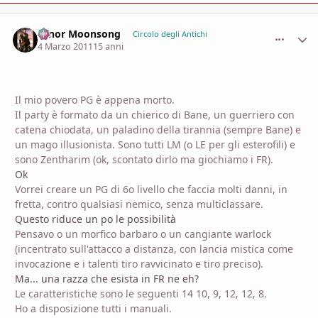
Hinor Moonsong
comment_
Stati
Circolo degli Antichi
4 Marzo 2011
15 anni
Il mio povero PG è appena morto.
Il party è formato da un chierico di Bane, un guerriero con
catena chiodata, un paladino della tirannia (sempre Bane) e
un mago illusionista. Sono tutti LM (o LE per gli esterofili) e
sono Zentharim (ok, scontato dirlo ma giochiamo i FR).
Ok
Vorrei creare un PG di 6o livello che faccia molti danni, in
fretta, contro qualsiasi nemico, senza multiclassare.
Questo riduce un po le possibilità
Pensavo o un morfico barbaro o un cangiante warlock
(incentrato sull'attacco a distanza, con lancia mistica come
invocazione e i talenti tiro ravvicinato e tiro preciso).
Ma... una razza che esista in FR ne eh?
Le caratteristiche sono le seguenti 14 10, 9, 12, 12, 8.
Ho a disposizione tutti i manuali.