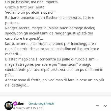
Un po bassine, ma non importa.
Grazie a tutti per l'aiuto.
Vediamo un po alcune opzioni...
Barbaro, umano(magari Rashemi) o mezzorco, forte e
pestone
Ranger, arcere, mageri di Malar, buon damage dealer,
specie con gli incantesimi da ranger giusti (pietà del
cacciatore tra questi)...
ladro, arciere, o da mischia, ottimo per fiancheggiare i
nemici nemici che attaccano il paladino ed il guerriero e
menarli...
Blaster, mago che si concentra su palle di fuoco e simili,
magari stregone, per avere più "munizioni" o mago
combattente per avere più protezione ed un po di danni in
più...
Adesso sono di fretta, poi vedimao di fare le cose un po più
nel dettaglio...
Nailon
comment_
Stati
Circolo degli Antichi
4 Marzo 2011
15 anni