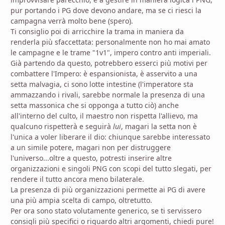
pur portando i PG dove devono andare, ma se ci riesci la
campagna verrà molto bene (spero).
Ti consiglio poi di arricchire la trama in maniera da
renderla più sfaccettata: personalmente non ho mai amato
le campagne e le trame "1v1", impero contro anti imperiali.
Già partendo da questo, potrebbero esserci più motivi per
combattere l'Impero: è espansionista, è asservito a una
setta malvagia, ci sono lotte intestine (l'imperatore sta
ammazzando i rivali, sarebbe normale la presenza di una
setta massonica che si opponga a tutto ciò) anche
all'interno del culto, il maestro non rispetta l'allievo, ma
qualcuno rispetterà e seguirà
lui
, magari la setta non è
l'unica a voler liberare il dio: chiunque sarebbe interessato
a un simile potere, magari non per distruggere
l'universo...oltre a questo, potresti inserire altre
organizzazioni e singoli PNG con scopi del tutto slegati, per
rendere il tutto ancora meno bilaterale.
La presenza di più organizzazioni permette ai PG di avere
una più ampia scelta di campo, oltretutto.
Per ora sono stato volutamente generico, se ti servissero
consigli più specifici o riguardo altri argomenti, chiedi pure!