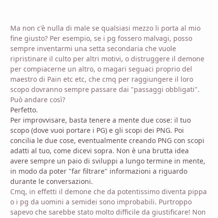
Ma non c'è nulla di male se qualsiasi mezzo li porta al mio
fine giusto? Per esempio, se i pg fossero malvagi, posso
sempre inventarmi una setta secondaria che vuole
ripristinare il culto per altri motivi, o distruggere il demone
per compiacerne un altro, o magari seguaci proprio del
maestro di Pain etc etc, che cmq per raggiungere il loro
scopo dovranno sempre passare dai "passaggi obbligati".
Può andare così?
Perfetto.
Per improvvisare, basta tenere a mente due cose: il tuo
scopo (dove vuoi portare i PG) e gli scopi dei PNG. Poi
concilia le due cose, eventualmente creando PNG con scopi
adatti al tuo, come dicevi sopra. Non è una brutta idea
avere sempre un paio di sviluppi a lungo termine in mente,
in modo da poter "far filtrare" informazioni a riguardo
durante le conversazioni.
Cmq, in effetti il demone che da potentissimo diventa pippa
o i pg da uomini a semidei sono improbabili. Purtroppo
sapevo che sarebbe stato molto difficile da giustificare! Non