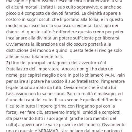
malvagio e potentissimo riesce ancora a influenzare la vita
di alcuni mortali. Infatti il suo culto sopravvive, e anche se
piccolo è composto da devoti fanatici. La divinità appare a
costoro in sogni oscuti che li portano alla follia, e in questo
modo impartisce loro la sua oscura volontà. Lo scopo dei
chierici di questo culto è diffondere questo credo per poter
incalanare alla divinità un potere sufficiente per liberarsi.
Ovviamente la liberazione del dio oscuro porterà alla
distruzione del mondo e quindi questa fede si rivolge solo
alle persona totalmente folli.
2)
Uno dei principali antagonisti dell'avventura è il
fratellastro dell'imperatore. Ancora non gli ho dato un
nome, per capirsi meglio d'ora in poi lo chiamerò PAIN. Pain
per salire al potere ha ucciso il suo fratellastro, l'imperatore
legale buono amato da tutti. Ovviamente che è stato lui
l'assassino non lo sa nessuno. Pain in realtà è malvagio, ed
è uno dei capi del culto. Il suo scopo è quello di diffondere
il culto in tutto l'impero (prima con l'inganno poi con la
forza). Per fare ciò, attraverso intrighi, omicidi e complotti,
sta piazzando tutti i suoi agenti (anche loro membri del
culto) a governare le varie province dell'impero. Ovviamente
una di queste è MIRAMAR, l'arcipelago dal quale partono i