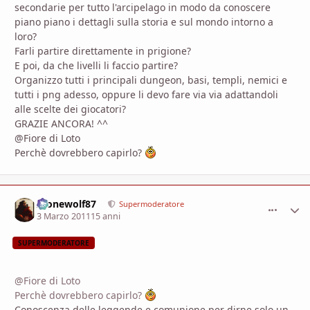
secondarie per tutto l'arcipelago in modo da conoscere
piano piano i dettagli sulla storia e sul mondo intorno a
loro?
Farli partire direttamente in prigione?
E poi, da che livelli li faccio partire?
Organizzo tutti i principali dungeon, basi, templi, nemici e
tutti i png adesso, oppure li devo fare via via adattandoli
alle scelte dei giocatori?
GRAZIE ANCORA! ^^
@Fiore di Loto
Perchè dovrebbero capirlo?
Alonewolf87
comment_
Stati
Supermoderatore
3 Marzo 2011
15 anni
SUPERMODERATORE
@Fiore di Loto
Perchè dovrebbero capirlo?
Conoscenza delle leggende e comunione per dirne solo un