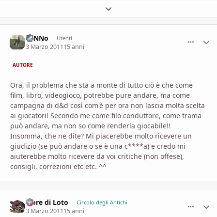
Espandi panoramica del topic
ToNNo
comment_
Stati
Utenti
3 Marzo 2011
15 anni
AUTORE
Ora, il problema che sta a monte di tutto ciò è che come
film, libro, videogioco, potrebbe pure andare, ma come
campagna di d&d così com'è per ora non lascia molta scelta
ai giocatori! Secondo me come filo conduttore, come trama
può andare, ma non so come renderla giocabile!!
Insomma, che ne dite? Mi piacerebbe molto ricevere un
giudizio (se può andare o se è una c****a) e credo mi
aiuterebbe molto ricevere da voi critiche (non offese),
consigli, correzioni etc etc. ^^
Fiore di Loto
comment_
Stati
Circolo degli Antichi
3 Marzo 2011
15 anni