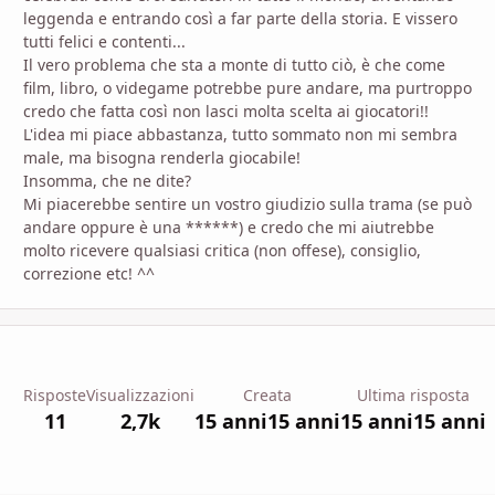
leggenda e entrando così a far parte della storia. E vissero
tutti felici e contenti...
Il vero problema che sta a monte di tutto ciò, è che come
film, libro, o videgame potrebbe pure andare, ma purtroppo
credo che fatta così non lasci molta scelta ai giocatori!!
L'idea mi piace abbastanza, tutto sommato non mi sembra
male, ma bisogna renderla giocabile!
Insomma, che ne dite?
Mi piacerebbe sentire un vostro giudizio sulla trama (se può
andare oppure è una ******) e credo che mi aiutrebbe
molto ricevere qualsiasi critica (non offese), consiglio,
correzione etc! ^^
Risposte
Visualizzazioni
Creata
Ultima risposta
11
2,7k
15 anni
15 anni
15 anni
15 anni