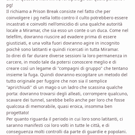
pg!
Il richiamo a Prison Break consiste nel fatto che per
coinvolgere i pg nella lotto contro il culto potrebbero essere
incastrati e coinvolti nell'omicidio di una qualche autorità
locale a Miramar, che sia esso un conte o un duca. Come nel
telefilm, dovranno riuscire ad evadere prima di essere
giustiziati, e una volta fuori dovranno agire in incognito
poichè sono latitanti e quindi ricercati in tutta Miramar.
Io direi di far durare diverse sessioni la loro permanenza in
carcere, in modo tale da potersi conoscere meglio e di
creare così un legame di "compagni di gruppo" che tentano
insieme la fuga. Quindi dovranno escogitare un metodo del
tutto originale per fuggire che non sia il semplice
"apri/chiudi" di un mago o un ladro che scassina qualche
porta: dovranno trovarsi degli alleati, corrompere qualcuno,
scavare dei tunnel, sarebbe bello anche per loro che fosse
qualcosa di memorabile, quasi eroica, insomma ben
progettato!
Per quanto riguarda il periodo in cui loro sono latitanti, ci
saranno manifesti coi loro volti in tutte le città, e di
conseguenza molti controlli da parte di guardie e popolani.