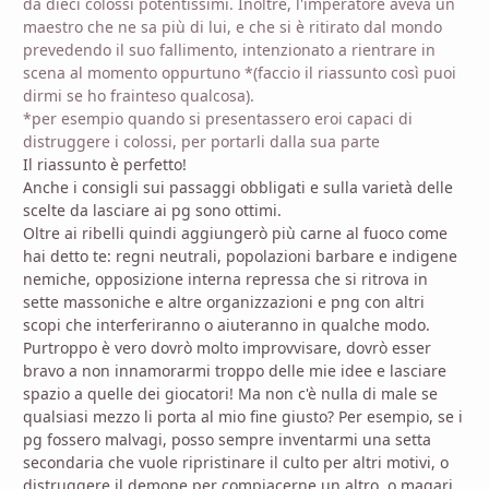
da dieci colossi potentissimi. Inoltre, l'imperatore aveva un
maestro che ne sa più di lui, e che si è ritirato dal mondo
prevedendo il suo fallimento, intenzionato a rientrare in
scena al momento oppurtuno *(faccio il riassunto così puoi
dirmi se ho frainteso qualcosa).
*per esempio quando si presentassero eroi capaci di
distruggere i colossi, per portarli dalla sua parte
Il riassunto è perfetto!
Anche i consigli sui passaggi obbligati e sulla varietà delle
scelte da lasciare ai pg sono ottimi.
Oltre ai ribelli quindi aggiungerò più carne al fuoco come
hai detto te: regni neutrali, popolazioni barbare e indigene
nemiche, opposizione interna repressa che si ritrova in
sette massoniche e altre organizzazioni e png con altri
scopi che interferiranno o aiuteranno in qualche modo.
Purtroppo è vero dovrò molto improvvisare, dovrò esser
bravo a non innamorarmi troppo delle mie idee e lasciare
spazio a quelle dei giocatori! Ma non c'è nulla di male se
qualsiasi mezzo li porta al mio fine giusto? Per esempio, se i
pg fossero malvagi, posso sempre inventarmi una setta
secondaria che vuole ripristinare il culto per altri motivi, o
distruggere il demone per compiacerne un altro, o magari