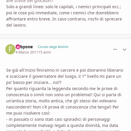
alle scelte dei giocatori?
Solo a grandi linee: solo le capitali, i nemici principali ecc.;
poi le cose più immediate, come i nemici che dovrebbero
affrontare entro breve. In caso contrario, rischi di sprecare
del lavoro.
Fabyone
comment_
Stati
Circolo degli Antichi
4 Marzo 2011
15 anni
Se già all'inizio finiranno in carcere e poi dovranno liberarsi
e scacciare il governatore del luogo, il 1° livello mi pare un
po' basso per iniziare... no??
Per quanto riguarda la leggenda secondo me le prove di
conoscenza o simili non sono un problema!! Qui si parla di
un'antica storia, molto antica, che gli stessi dei volevano
nascondere!! Non c'è prova di conoscenza che tenga!! Per
me puoi risolvere così:
- in passato ci sono stati casi sporadici di personaggi
completamente malvagi legati a questa divinità, ma data