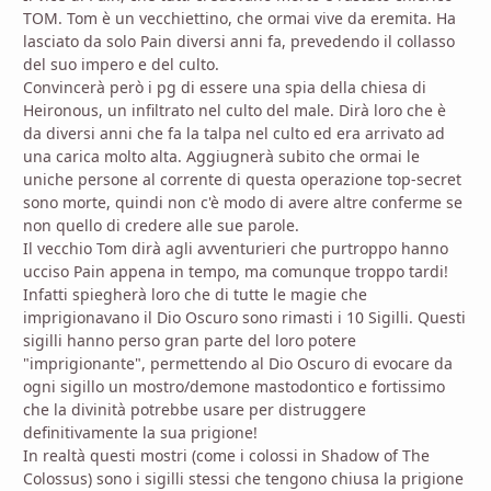
TOM. Tom è un vecchiettino, che ormai vive da eremita. Ha
lasciato da solo Pain diversi anni fa, prevedendo il collasso
del suo impero e del culto.
Convincerà però i pg di essere una spia della chiesa di
Heironous, un infiltrato nel culto del male. Dirà loro che è
da diversi anni che fa la talpa nel culto ed era arrivato ad
una carica molto alta. Aggiugnerà subito che ormai le
uniche persone al corrente di questa operazione top-secret
sono morte, quindi non c'è modo di avere altre conferme se
non quello di credere alle sue parole.
Il vecchio Tom dirà agli avventurieri che purtroppo hanno
ucciso Pain appena in tempo, ma comunque troppo tardi!
Infatti spiegherà loro che di tutte le magie che
imprigionavano il Dio Oscuro sono rimasti i 10 Sigilli. Questi
sigilli hanno perso gran parte del loro potere
"imprigionante", permettendo al Dio Oscuro di evocare da
ogni sigillo un mostro/demone mastodontico e fortissimo
che la divinità potrebbe usare per distruggere
definitivamente la sua prigione!
In realtà questi mostri (come i colossi in Shadow of The
Colossus) sono i sigilli stessi che tengono chiusa la prigione