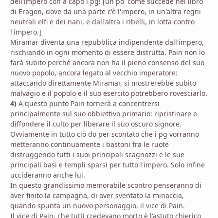
dell'impero con a capo i pg! [un po' come succede nel libro
di Eragon, dove da una parte c'è l'impero, in un'altra regni
neutrali elfi e dei nani, e dall'altra i ribelli, in lotta contro
l'impero.]
Miramar diventa una repubblica indipendente dall'impero,
rischiando in ogni momento di essere distrutta. Pain non lo
farà subito perché ancora non ha il pieno consenso del suo
nuovo popolo, ancora legato al vecchio imperatore:
attaccando direttamente Miramar, si mostrerebbe subito
malvagio e il popolo e il suo esercito potrebbero rovesciarlo.
4)
A questo punto Pain tornerà a concentrersi
principalmente sul suo obbiettivo primario: ripristinare e
diffondere il culto per liberare il suo oscuro signore.
Ovviamente in tutto ciò do per scontato che i pg vorranno
metteranno continuamente i bastoni fra le ruote
distruggendo tutti i suoi principali scagnozzi e le sue
principali basi e templi sparsi per tutto l'impero. Solo infine
uccideranno anche lui.
In questo grandissimo memorabile scontro penseranno di
aver finito la campagna, di aver sventato la minaccia,
quando spunta un nuovo personaggio, il vice di Pain.
Il vice di Pain, che tutti credevano morto è l'astuto chierico