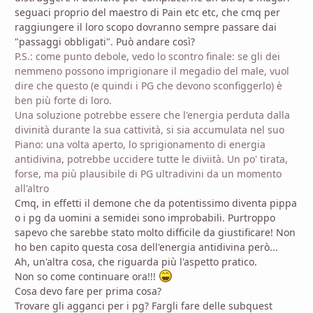
seguaci proprio del maestro di Pain etc etc, che cmq per
raggiungere il loro scopo dovranno sempre passare dai
"passaggi obbligati". Può andare così?
P.S.: come punto debole, vedo lo scontro finale: se gli dei
nemmeno possono imprigionare il megadio del male, vuol
dire che questo (e quindi i PG che devono sconfiggerlo) è
ben più forte di loro.
Una soluzione potrebbe essere che l'energia perduta dalla
divinità durante la sua cattività, si sia accumulata nel suo
Piano: una volta aperto, lo sprigionamento di energia
antidivina, potrebbe uccidere tutte le diviità. Un po' tirata,
forse, ma più plausibile di PG ultradivini da un momento
all'altro
Cmq, in effetti il demone che da potentissimo diventa pippa
o i pg da uomini a semidei sono improbabili. Purtroppo
sapevo che sarebbe stato molto difficile da giustificare! Non
ho ben capito questa cosa dell'energia antidivina però...
Ah, un'altra cosa, che riguarda più l'aspetto pratico.
Non so come continuare ora!!!
Cosa devo fare per prima cosa?
Trovare gli agganci per i pg? Fargli fare delle subquest