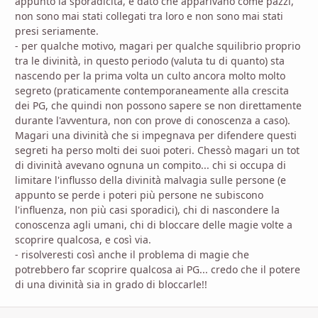
appunto la sporadicità, e dato che apparivano come pazzi,
non sono mai stati collegati tra loro e non sono mai stati
presi seriamente.
- per qualche motivo, magari per qualche squilibrio proprio
tra le divinità, in questo periodo (valuta tu di quanto) sta
nascendo per la prima volta un culto ancora molto molto
segreto (praticamente contemporaneamente alla crescita
dei PG, che quindi non possono sapere se non direttamente
durante l'avventura, non con prove di conoscenza a caso).
Magari una divinità che si impegnava per difendere questi
segreti ha perso molti dei suoi poteri. Chessò magari un tot
di divinità avevano ognuna un compito... chi si occupa di
limitare l'influsso della divinità malvagia sulle persone (e
appunto se perde i poteri più persone ne subiscono
l'influenza, non più casi sporadici), chi di nascondere la
conoscenza agli umani, chi di bloccare delle magie volte a
scoprire qualcosa, e così via.
- risolveresti così anche il problema di magie che
potrebbero far scoprire qualcosa ai PG... credo che il potere
di una divinità sia in grado di bloccarle!!