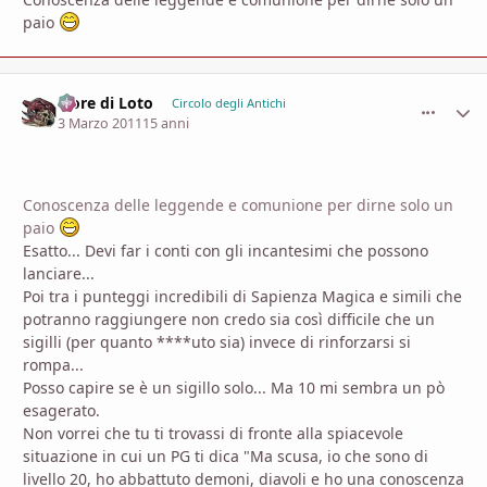
paio
Fiore di Loto
comment_
Stati
Circolo degli Antichi
3 Marzo 2011
15 anni
Conoscenza delle leggende e comunione per dirne solo un
paio
Esatto... Devi far i conti con gli incantesimi che possono
lanciare...
Poi tra i punteggi incredibili di Sapienza Magica e simili che
potranno raggiungere non credo sia così difficile che un
sigilli (per quanto ****uto sia) invece di rinforzarsi si
rompa...
Posso capire se è un sigillo solo... Ma 10 mi sembra un pò
esagerato.
Non vorrei che tu ti trovassi di fronte alla spiacevole
situazione in cui un PG ti dica "Ma scusa, io che sono di
livello 20, ho abbattuto demoni, diavoli e ho una conoscenza