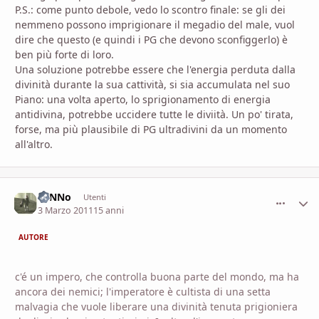
P.S.: come punto debole, vedo lo scontro finale: se gli dei
nemmeno possono imprigionare il megadio del male, vuol
dire che questo (e quindi i PG che devono sconfiggerlo) è
ben più forte di loro.
Una soluzione potrebbe essere che l'energia perduta dalla
divinità durante la sua cattività, si sia accumulata nel suo
Piano: una volta aperto, lo sprigionamento di energia
antidivina, potrebbe uccidere tutte le diviità. Un po' tirata,
forse, ma più plausibile di PG ultradivini da un momento
all'altro.
ToNNo
comment_
Stati
Utenti
3 Marzo 2011
15 anni
AUTORE
c'é un impero, che controlla buona parte del mondo, ma ha
ancora dei nemici; l'imperatore è cultista di una setta
malvagia che vuole liberare una divinità tenuta prigioniera