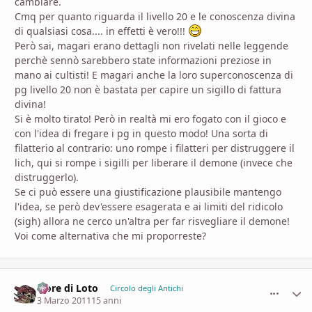
cambiare.
Cmq per quanto riguarda il livello 20 e le conoscenza divina
di qualsiasi cosa.... in effetti è vero!!!
Però sai, magari erano dettagli non rivelati nelle leggende
perchè sennò sarebbero state informazioni preziose in
mano ai cultisti! E magari anche la loro superconoscenza di
pg livello 20 non è bastata per capire un sigillo di fattura
divina!
Si è molto tirato! Però in realtà mi ero fogato con il gioco e
con l'idea di fregare i pg in questo modo! Una sorta di
filatterio al contrario: uno rompe i filatteri per distruggere il
lich, qui si rompe i sigilli per liberare il demone (invece che
distruggerlo).
Se ci può essere una giustificazione plausibile mantengo
l'idea, se però dev'essere esagerata e ai limiti del ridicolo
(sigh) allora ne cerco un'altra per far risvegliare il demone!
Voi come alternativa che mi proporreste?
Fiore di Loto
comment_
Stati
Circolo degli Antichi
3 Marzo 2011
15 anni