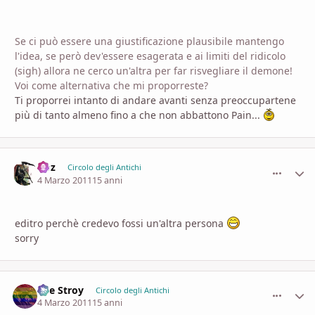
Se ci può essere una giustificazione plausibile mantengo
l'idea, se però dev'essere esagerata e ai limiti del ridicolo
(sigh) allora ne cerco un'altra per far risvegliare il demone!
Voi come alternativa che mi proporreste?
Ti proporrei intanto di andare avanti senza preoccupartene
più di tanto almeno fino a che non abbattono Pain...
Goz
comment_
Stati
Circolo degli Antichi
4 Marzo 2011
15 anni
editro perchè credevo fossi un'altra persona
sorry
The Stroy
comment_
Stati
Circolo degli Antichi
4 Marzo 2011
15 anni