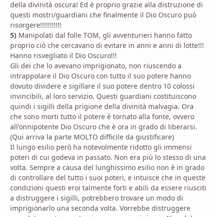
della divinità oscura! Ed è proprio grazie alla distruzione di
questi mostri/guardiani che finalmente il Dio Oscuro può
risorgere!!!!!!!!!!!
5)
Manipolati dal folle TOM, gli avventurieri hanno fatto
proprio ciò che cercavano di evitare in anni e anni di lotte!!!
Hanno risvegliato il Dio Oscuro!!!
Gli dei che lo avevano imprigionato, non riuscendo a
intrappolare il Dio Oscuro con tutto il suo potere hanno
dovuto dividere e sigillare il suo potere dentro 10 colossi
invincibili, al loro servizio. Questi guardiani costituiscono
quindi i sigilli della prigione della divinità malvagia. Ora
che sono morti tutto il potere è tornato alla fonte, ovvero
all'onnipotente Dio Oscuro che è ora in grado di liberarsi.
(Qui arriva la parte MOLTO difficile da giustificare)
Il lungo esilio però ha notevolmente ridotto gli immensi
poteri di cui godeva in passato. Non era più lo stesso di una
volta. Sempre a causa del lunghissimo esilio non è in grado
di controllare del tutto i suoi poteri, e intuisce che in queste
condizioni questi eroi talmente forti e abili da essere riusciti
a distruggere i sigilli, potrebbero trovare un modo di
imprigionarlo una seconda volta. Vorrebbe distruggere