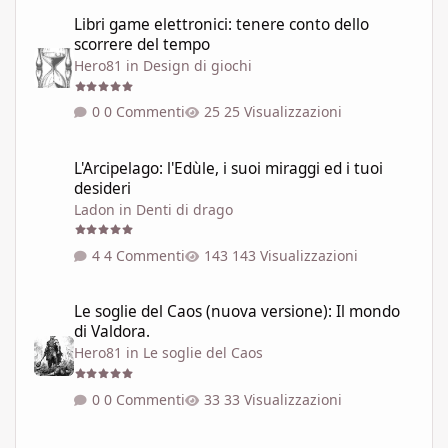
Libri game elettronici: tenere conto dello scorrere del tempo
Libri game elettronici: tenere conto dello
scorrere del tempo
Hero81
in
Design di giochi
0 Commenti
25 Visualizzazioni
L'Arcipelago: l'Edùle, i suoi miraggi ed i tuoi desideri
L'Arcipelago: l'Edùle, i suoi miraggi ed i tuoi
desideri
Ladon
in
Denti di drago
4 Commenti
143 Visualizzazioni
Le soglie del Caos (nuova versione): Il mondo di Valdora.
Le soglie del Caos (nuova versione): Il mondo
di Valdora.
Hero81
in
Le soglie del Caos
0 Commenti
33 Visualizzazioni
Il combattimento tra guerrieri esperti nel 99% dei GdR è una pi