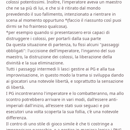
colossi potentissimi. Inoltre, l'imperatore aveva un maestro
che ne sa più di lui, e che si è ritirato dal mondo
prevedendo il suo fallimento, intenzionato a rientrare in
scena al momento oppurtuno *(faccio il riassunto così puoi
dirmi se ho frainteso qualcosa).
*per esempio quando si presentassero eroi capaci di
distruggere i colossi, per portarli dalla sua parte
Da questa situazione di partenza, tu fissi alcuni "passaggi
obbligati": l'uccisione dell'imperatore, l'inganno del suo
maestro, la distruzione dei colossi, la liberazione della
divinità e la sua eliminazione.
Tutti i passaggi intermedi li lasci gestire ai PG e alla tua
improvvisazione, in questo modo la trama si sviluppa dando
ai giocatori una notevole libertà, e soprattutto la sensazione
di libertà.
I PG incontreranno l'imperatore e lo combatteranno, ma allo
scontro potrebbero arrivare in vari modi, dall'essere anti-
imperiali dall'inizio, all'essere stati suoi seguaci e poi
esecutori una volta scoperta la sua follia, c'è una notevole
differenza.
Il contro di uno stile di gioco simile è che ti costringe a
improvvisare parecchio, e a gestire in maniera logica i PNG,