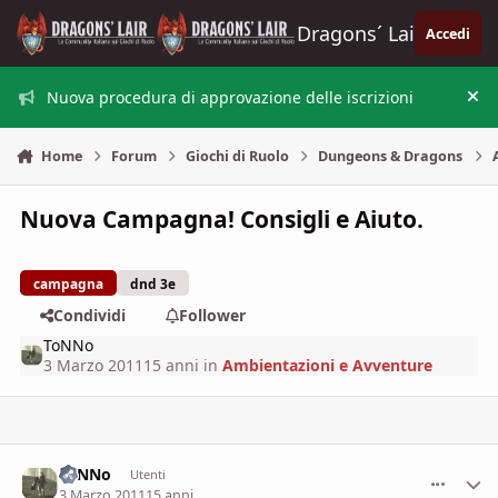
Vai al contenuto
Dragons´ Lair
Accedi
Nuova procedura di approvazione delle iscrizioni
Nas
Home
Forum
Giochi di Ruolo
Dungeons & Dragons
Nuova Campagna! Consigli e Aiuto.
campagna
dnd 3e
Condividi
Follower
ToNNo
3 Marzo 2011
15 anni
in
Ambientazioni e Avventure
ToNNo
comment_
Stati
Utenti
3 Marzo 2011
15 anni