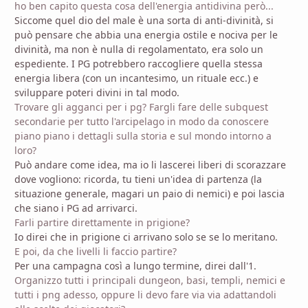
ho ben capito questa cosa dell'energia antidivina però...
Siccome quel dio del male è una sorta di anti-divinità, si
può pensare che abbia una energia ostile e nociva per le
divinità, ma non è nulla di regolamentato, era solo un
espediente. I PG potrebbero raccogliere quella stessa
energia libera (con un incantesimo, un rituale ecc.) e
sviluppare poteri divini in tal modo.
Trovare gli agganci per i pg? Fargli fare delle subquest
secondarie per tutto l'arcipelago in modo da conoscere
piano piano i dettagli sulla storia e sul mondo intorno a
loro?
Può andare come idea, ma io li lascerei liberi di scorazzare
dove vogliono: ricorda, tu tieni un'idea di partenza (la
situazione generale, magari un paio di nemici) e poi lascia
che siano i PG ad arrivarci.
Farli partire direttamente in prigione?
Io direi che in prigione ci arrivano solo se se lo meritano.
E poi, da che livelli li faccio partire?
Per una campagna così a lungo termine, direi dall'1.
Organizzo tutti i principali dungeon, basi, templi, nemici e
tutti i png adesso, oppure li devo fare via via adattandoli