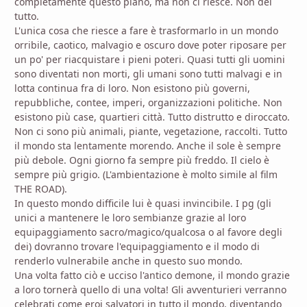
completamente questo piano, ma non ci riesce. Non del
tutto.
L'unica cosa che riesce a fare è trasformarlo in un mondo
orribile, caotico, malvagio e oscuro dove poter riposare per
un po' per riacquistare i pieni poteri. Quasi tutti gli uomini
sono diventati non morti, gli umani sono tutti malvagi e in
lotta continua fra di loro. Non esistono più governi,
repubbliche, contee, imperi, organizzazioni politiche. Non
esistono più case, quartieri città. Tutto distrutto e diroccato.
Non ci sono più animali, piante, vegetazione, raccolti. Tutto
il mondo sta lentamente morendo. Anche il sole è sempre
più debole. Ogni giorno fa sempre più freddo. Il cielo è
sempre più grigio. (L'ambientazione è molto simile al film
THE ROAD).
In questo mondo difficile lui è quasi invincibile. I pg (gli
unici a mantenere le loro sembianze grazie al loro
equipaggiamento sacro/magico/qualcosa o al favore degli
dei) dovranno trovare l'equipaggiamento e il modo di
renderlo vulnerabile anche in questo suo mondo.
Una volta fatto ciò e ucciso l'antico demone, il mondo grazie
a loro tornerà quello di una volta! Gli avventurieri verranno
celebrati come eroi salvatori in tutto il mondo, diventando