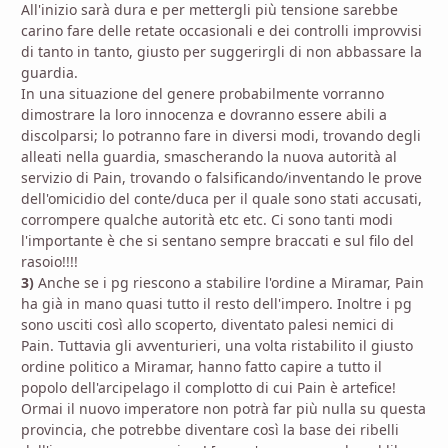
All'inizio sarà dura e per mettergli più tensione sarebbe
carino fare delle retate occasionali e dei controlli improvvisi
di tanto in tanto, giusto per suggerirgli di non abbassare la
guardia.
In una situazione del genere probabilmente vorranno
dimostrare la loro innocenza e dovranno essere abili a
discolparsi; lo potranno fare in diversi modi, trovando degli
alleati nella guardia, smascherando la nuova autorità al
servizio di Pain, trovando o falsificando/inventando le prove
dell'omicidio del conte/duca per il quale sono stati accusati,
corrompere qualche autorità etc etc. Ci sono tanti modi
l'importante è che si sentano sempre braccati e sul filo del
rasoio!!!!
3)
Anche se i pg riescono a stabilire l'ordine a Miramar, Pain
ha già in mano quasi tutto il resto dell'impero. Inoltre i pg
sono usciti così allo scoperto, diventato palesi nemici di
Pain. Tuttavia gli avventurieri, una volta ristabilito il giusto
ordine politico a Miramar, hanno fatto capire a tutto il
popolo dell'arcipelago il complotto di cui Pain è artefice!
Ormai il nuovo imperatore non potrà far più nulla su questa
provincia, che potrebbe diventare così la base dei ribelli