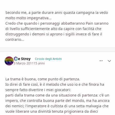
Secondo me, a parte durare anni quasta campagna la vedo
molto molto impegnativa...
Credo che quando i personaggi abbatteranno Pain saranno
di livello sufficientemente alto da capire con facilità che
distruggendo i demoni si aprono i sigilli invece di fare il
contrario...
The Stroy
comment_
Stati
Circolo degli Antichi
3 Marzo 2011
15 anni
La trama è buona, come punto di partenza.
Io direi di fare così, è il metodo che uso io e che finora ha
sempre fatto divertire i miei giocatori:
parti dalla trama come da una situazione di partenza: c'é un
impero, che controlla buona parte del mondo, ma ha ancora
dei nemici; l'imperatore è cultista di una setta malvagia che
vuole liberare una divinità tenuta prigioniera da dieci