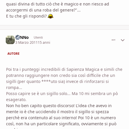
quasi divina di tutto ciò che è magico e non riesco ad
accorgermi di una roba del genere?"...
E tu che gli rispondi?
ToNNo
comment_
Stati
Utenti
3 Marzo 2011
15 anni
AUTORE
Poi tra i punteggi incredibili di Sapienza Magica e simili che
potranno raggiungere non credo sia così difficile che un
sigilli (per quanto ****uto sia) invece di rinforzarsi si
rompa...
Posso capire se è un sigillo solo... Ma 10 mi sembra un pò
esagerato.
Non ho ben capito questo discorso! L'idea che avevo in
mente io è che uccidendo il mostro il sigillo si spezza
perchè era contenuto al suo interno! Poi 10 è un numero
così, non ha un particolare significato, ovviamente si può