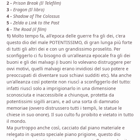
2 -
Prison Break (Il Telefilm)
3 -
Eragon (Il libro)
4 -
Shadow of The Colossus
5 -
Zelda a Link to the Past
6 -
The Road (il film)
1)
Molto tempo fa, all'epoca delle guerre fra gli dei, c'era
questo dio del male POTENTISSIMO, di gran lunga più forte
di tutti gli altri dei e con un grandissimo proselito. Per
sconfiggerlo ci fu bisogno di un'alleanza epocale fra gli dei
buoni e gli dei malvagi (i buoni lo volevano distruggere per
ovvi motivi, quelli malvagi erano invidiosi del suo potere e
preoccupati di diventare suoi schiavi sudditi etc). Ma anche
un'alleanza così potente non riuscì a sconfiggerlo del tutto:
infatti riuscì solo a imprigionarlo in una dimensione
sconosciuta e inaccessibile a chiunque, protetta da
potentissimi sigilli arcani, e ad una sorta di damnatio
memoriae (ovvero distrussero tutti i templi, le statue le
chiese in suo onore). Il suo culto fu proibito e vietato in tutto
il mondo.
Ma purtroppo anche così, cacciato dal piano materiale e
relegato in questo speciale piano prigione, questo dio