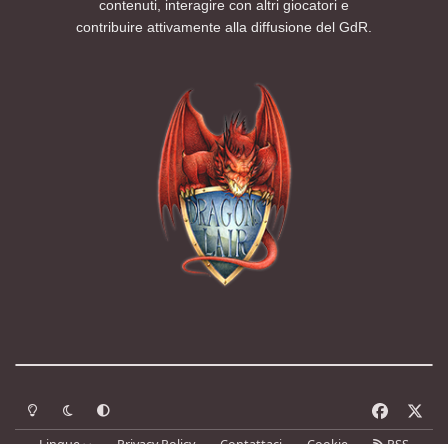
contenuti, interagire con altri giocatori e
contribuire attivamente alla diffusione del GdR.
Modalità chiara
Modalità scura
Segui la preferenza del sistema
f
x
a
Lingue
Privacy Policy
Contattaci
Cookie
RSS