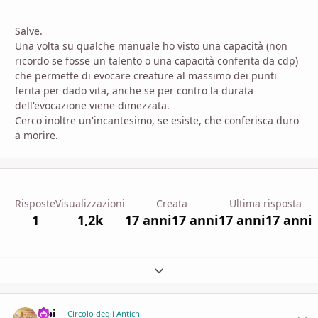
Salve.
Una volta su qualche manuale ho visto una capacità (non
ricordo se fosse un talento o una capacità conferita da cdp)
che permette di evocare creature al massimo dei punti
ferita per dado vita, anche se per contro la durata
dell'evocazione viene dimezzata.
Cerco inoltre un'incantesimo, se esiste, che conferisca duro
a morire.
Risposte
Visualizzazioni
Creata
Ultima risposta
1
1,2k
17 anni
17 anni
17 anni
17 anni
Espandi panoramica del topic
elpi
comment_
Stati
Circolo degli Antichi