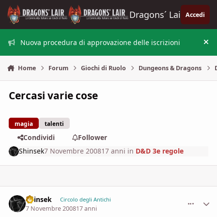
Vai al contenuto
Dragons´ Lair
Accedi
Nuova procedura di approvazione delle iscrizioni
Nas
Home
Forum
Giochi di Ruolo
Dungeons & Dragons
Cercasi varie cose
magia
talenti
Condividi
Follower
Shinsek
7 Novembre 2008
17 anni
in
D&D 3e regole
Shinsek
comment_
Stati
Circolo degli Antichi
7 Novembre 2008
17 anni