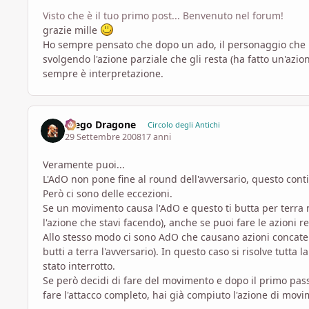
Visto che è il tuo primo post... Benvenuto nel forum!
grazie mille
Ho sempre pensato che dopo un ado, il personaggio che lo 
svolgendo l'azione parziale che gli resta (ha fatto un'azi
sempre è interpretazione.
Diego Dragone
Circolo degli Antichi
29 Settembre 2008
17 anni
Veramente puoi...
L'AdO non pone fine al round dell'avversario, questo cont
Però ci sono delle eccezioni.
Se un movimento causa l'AdO e questo ti butta per terra 
l'azione che stavi facendo), anche se puoi fare le azioni re
Allo stesso modo ci sono AdO che causano azioni concatena
butti a terra l'avversario). In questo caso si risolve tutta
stato interrotto.
Se però decidi di fare del movimento e dopo il primo pass
fare l'attacco completo, hai già compiuto l'azione di mov