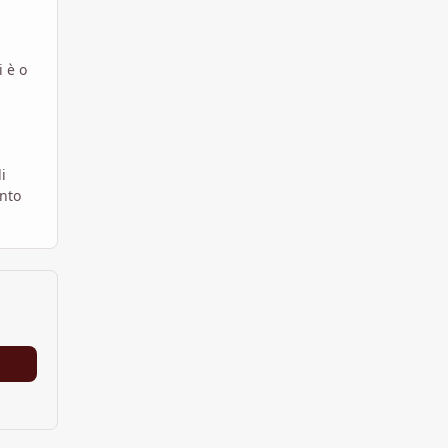
i è o
i
nto