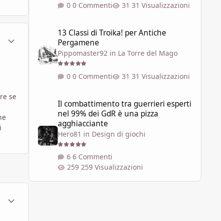
0 Commenti
31 Visualizzazioni
13 Classi di Troika! per Antiche Pergamene
13 Classi di Troika! per Antiche
ment_451390
Statistiche Autore
Pergamene
Pippomaster92
in
La Torre del Mago
0 Commenti
31 Visualizzazioni
Il combattimento tra guerrieri esperti nel 99% dei GdR è 
ure se
Il combattimento tra guerrieri esperti
nel 99% dei GdR è una pizza
ne
agghiacciante
i
Hero81
in
Design di giochi
6 Commenti
259 Visualizzazioni
ment_451572
Statistiche Autore