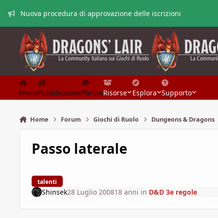
Vai al contenuto
Nuova procedura di approvazione delle iscrizioni
Home
Pubblicazioni
Forum
Risorse
Esplora
Supporto
Home
Forum
Giochi di Ruolo
Dungeons & Dragons
Passo laterale
talenti
Shinsek
28 Luglio 2008
18 anni
in
D&D 3e regole