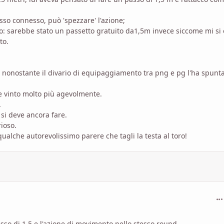
esso connesso, può 'spezzare' l'azione;
: sarebbe stato un passetto gratuito da1,5m invece siccome mi si 
to.
ht, nonostante il divario di equipaggiamento tra png e pg l'ha spunt
e vinto molto più agevolmente.
.
e si deve ancora fare.
ioso.
qualche autorevolissimo parere che tagli la testa al toro!
com
asso di 1,5 e l'azione di movimento nello stesso round