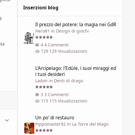
Inserzioni blog
è
Il prezzo del potere: la magia nei GdR
Il prezzo del potere: la magia nei GdR
Hero81
in
Design di giochi
ata
4 Commenti
129 Visualizzazioni
L'Arcipelago: l'Edùle, i suoi miraggi ed i tuoi desideri
L'Arcipelago: l'Edùle, i suoi miraggi ed
i tuoi desideri
Ladon
in
Denti di drago
3 Commenti
115 Visualizzazioni
Un po' di restauro
Un po' di restauro
ment_451388
Statistiche Autore
Pippomaster92
in
La Torre del Mago