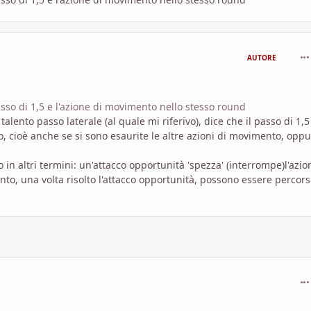
com
AUTORE
asso di 1,5 e l'azione di movimento nello stesso round
alento passo laterale (al quale mi riferivo), dice che il passo di 1,5
so, cioè anche se si sono esaurite le altre azioni di movimento, opp
in altri termini: un'attacco opportunità 'spezza' (interrompe)l'azio
to, una volta risolto l'attacco opportunità, possono essere percors
com