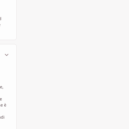
d
e
ment_451574
Statistiche Autore
e,
se
he è
ndi