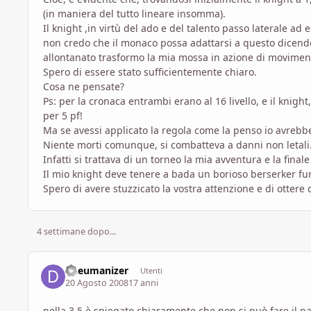
(in maniera del tutto lineare insomma).
Il knight ,in virtù del ado e del talento passo laterale ad 
non credo che il monaco possa adattarsi a questo dicendo
allontanato trasformo la mia mossa in azione di movimen
Spero di essere stato sufficientemente chiaro.
Cosa ne pensate?
Ps: per la cronaca entrambi erano al 16 livello, e il knig
per 5 pf!
Ma se avessi applicato la regola come la penso io avrebb
Niente morti comunque, si combatteva a danni non letali
Infatti si trattava di un torneo la mia avventura e la final
Il mio knight deve tenere a bada un borioso berserker fur
Spero di avere stuzzicato la vostra attenzione e di ottere 
4 settimane dopo...
dheumanizer
Utenti
20 Agosto 2008
17 anni
nella 3.5 è spiegato chiaramente che non si può fare il p