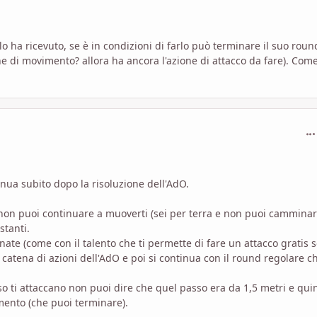
ha ricevuto, se è in condizioni di farlo può terminare il suo roun
one di movimento? allora ha ancora l'azione di attacco da fare). Com
com
inua subito dopo la risoluzione dell'AdO.
non puoi continuare a muoverti (sei per terra e non puoi camminar
stanti.
te (come con il talento che ti permette di fare un attacco gratis 
 la catena di azioni dell'AdO e poi si continua con il round regolare c
o ti attaccano non puoi dire che quel passo era da 1,5 metri e qui
imento (che puoi terminare).