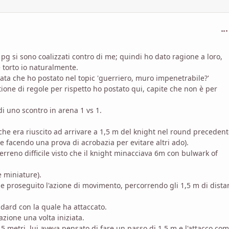
com
pg si sono coalizzati contro di me; quindi ho dato ragione a loro,
 torto io naturalmente.
data che ho postato nel topic 'guerriero, muro impenetrabile?'
ne di regole per rispetto ho postato qui, capite che non è per
i uno scontro in arena 1 vs 1.
he era riuscito ad arrivare a 1,5 m del knight nel round preceden
e facendo una prova di acrobazia per evitare altri ado).
terreno difficile visto che il knight minacciava 6m con bulwark of
e miniature).
 proseguito l'azione di movimento, percorrendo gli 1,5 m di dista
dard con la quale ha attaccato.
zione una volta iniziata.
,5 metri, lui aveva pensato di fare un passo di 1,5 m e l'attacco co