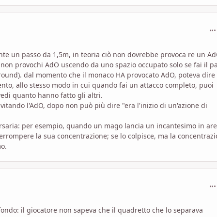
com
te un passo da 1,5m, in teoria ciò non dovrebbe provoca re un Ad
 non provochi AdO uscendo da uno spazio occupato solo se fai il p
un round). dal momento che il monaco HA provocato AdO, poteva dire
ento, allo stesso modo in cui quando fai un attacco completo, puoi
vedi quanto hanno fatto gli altri.
itando l'AdO, dopo non può più dire "era l'inizio di un'azione di
rsaria: per esempio, quando un mago lancia un incantesimo in ar
nterrompere la sua concentrazione; se lo colpisce, ma la concentraz
mo.
com
fondo: il giocatore non sapeva che il quadretto che lo separava