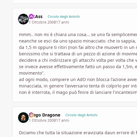
JocAss
Circolo degli Antichi
1 Ottobre 2008
17 anni
mmm.. non mi è chiara una cosa... se uno fa semplicemen
neanche se esci da uno spazio minacciato. che io sappia,
da 1,5 m oppure ti ritiri (non fai altro che muoverti in 
benissimo che si trattava di un pezzo di azione di movim
decidere a chi indirizzare gli attacchi volta per volta che 
se invece avesse effettivamente fatto un passo da 1,5m, ev
movimento".
ad ogni modo, compiere un AdO non blocca l'azione avve
minacciata, in genere l'avversario tenta di colpirlo per i
non è interrota, il mago può finire di lanciare l'incantesi
Diego Dragone
Circolo degli Antichi
1 Ottobre 2008
17 anni
Diciamo che tutta la situazione eraviziata daun errore di 