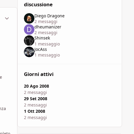
discussione
Diego Dragone
ment_451284
Statistiche Autore
2 messaggi
dheumanizer
2 messaggi
Shinsek
1 messaggio
JocAss
1 messaggio
Giorni attivi
te
20 Ago 2008
2 messaggi
29 Set 2008
2 messaggi
nza
1 Ott 2008
2 messaggi
mpleto