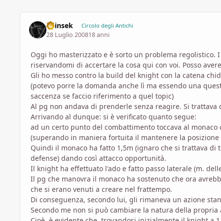
Shinsek
Circolo degli Antichi
28 Luglio 2008
18 anni
Oggi ho masterizzato e è sorto un problema regolistico. I 
riservandomi di accertare la cosa qui con voi. Posso avere
Gli ho messo contro la build del knight con la catena chi
(potevo porre la domanda anche lì ma essendo una questio
saccenza se faccio riferimento a quel topic)
Al pg non andava di prenderle senza reagire. Si trattava d
Arrivando al dunque: si è verificato quanto segue:
ad un certo punto del combattimento toccava al monaco c
(superando in maniera fortuita il mantenere la posizione 
Quindi il monaco ha fatto 1,5m (ignaro che si trattava di 
defense) dando così attacco opportunità.
Il knight ha effettuato l'ado e fatto passo laterale (m. dell
Il pg che manovra il monaco ha sostenuto che ora avrebbe
che si erano venuti a creare nel frattempo.
Di conseguenza, secondo lui, gli rimaneva un azione stan
Secondo me non si può cambiare la natura della propria a
Cioè, è evidente che, trovandosi inizialmente il knight a 1