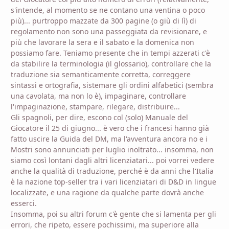
s'intende, al momento se ne contano una ventina o poco
più)... purtroppo mazzate da 300 pagine (o giù di lì) di
regolamento non sono una passeggiata da revisionare, e
più che lavorare la sera e il sabato e la domenica non
possiamo fare. Teniamo presente che in tempi azzerati c'è
da stabilire la terminologia (il glossario), controllare che la
traduzione sia semanticamente corretta, correggere
sintassi e ortografia, sistemare gli ordini alfabetici (sembra
una cavolata, ma non lo è), impaginare, controllare
l'impaginazione, stampare, rilegare, distribuire...
Gli spagnoli, per dire, escono col (solo) Manuale del
Giocatore il 25 di giugno... è vero che i francesi hanno già
fatto uscire la Guida del DM, ma l'avventura ancora no e i
Mostri sono annunciati per luglio inoltrato... insomma, non
siamo così lontani dagli altri licenziatari... poi vorrei vedere
anche la qualità di traduzione, perché è da anni che l'Italia
è la nazione top-seller tra i vari licenziatari di D&D in lingue
localizzate, e una ragione da qualche parte dovrà anche
esserci.
Insomma, poi su altri forum c'è gente che si lamenta per gli
errori, che ripeto, essere pochissimi, ma superiore alla