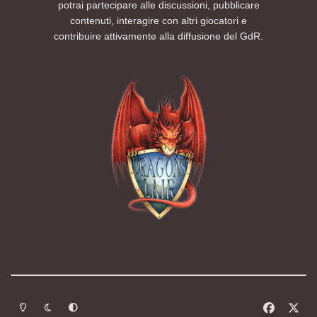
potrai partecipare alle discussioni, pubblicare
contenuti, interagire con altri giocatori e
contribuire attivamente alla diffusione del GdR.
Modalità chiara
Modalità scura
Segui la preferenza del sistema
f
x