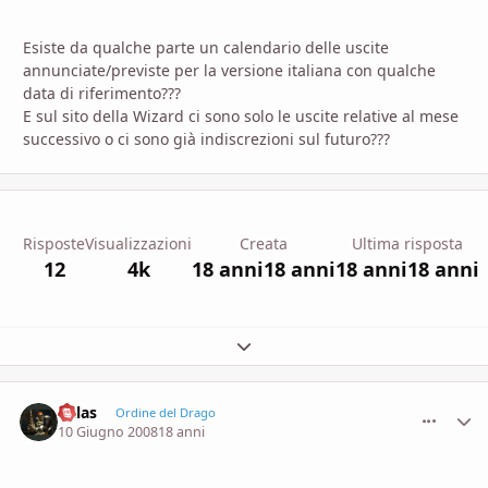
Esiste da qualche parte un calendario delle uscite
annunciate/previste per la versione italiana con qualche
data di riferimento???
E sul sito della Wizard ci sono solo le uscite relative al mese
successivo o ci sono già indiscrezioni sul futuro???
Risposte
Visualizzazioni
Creata
Ultima risposta
12
4k
18 anni
18 anni
18 anni
18 anni
Espandi panoramica del topic
Kalas
comment_
Stati
Ordine del Drago
10 Giugno 2008
18 anni