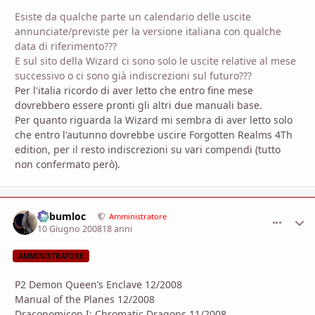
Esiste da qualche parte un calendario delle uscite
annunciate/previste per la versione italiana con qualche
data di riferimento???
E sul sito della Wizard ci sono solo le uscite relative al mese
successivo o ci sono già indiscrezioni sul futuro???
Per l'italia ricordo di aver letto che entro fine mese
dovrebbero essere pronti gli altri due manuali base.
Per quanto riguarda la Wizard mi sembra di aver letto solo
che entro l'autunno dovrebbe uscire Forgotten Realms 4Th
edition, per il resto indiscrezioni su vari compendi (tutto
non confermato però).
Subumloc
comment_
Stati
Amministratore
10 Giugno 2008
18 anni
AMMINISTRATORE
P2 Demon Queen’s Enclave 12/2008
Manual of the Planes 12/2008
Draconomicon I: Chromatic Dragons 11/2008