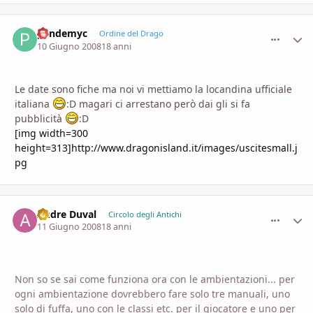
pandemyc
comment_
Stati
Ordine del Drago
10 Giugno 2008
18 anni
Le date sono fiche ma noi vi mettiamo la locandina ufficiale
italiana
:D magari ci arrestano però dai gli si fa
pubblicità
:D
[img width=300
height=313]http://www.dragonisland.it/images/uscitesmall.j
pg
Andre Duval
comment_
Stati
Circolo degli Antichi
11 Giugno 2008
18 anni
Non so se sai come funziona ora con le ambientazioni... per
ogni ambientazione dovrebbero fare solo tre manuali, uno
solo di fuffa, uno con le classi etc. per il giocatore e uno per