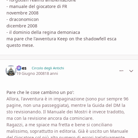
- manuale del giocatore di FR
novembre 2008
- draconomicon
dicembre 2008
- il dominio della regina demoniaca
ma pare che l'avventura Keep on the shadowfell esca
questo mese.
Dees
comment_
Stati
Circolo degli Antichi
19 Giugno 2008
18 anni
Pare che le cose cambino un po':
Allora, l'avventura è in impaginazione (sono pur sempre 96
pagine, non una passeggiata), mentre la Guida del DM la
sto revisionando. Il Manuale dei Mostri è invece tradotto,
ma con la revisione ancora da cominciare.
Ragazzi, a me spiace ma fretta e bene si conciliano
malissimo, soprattutto in editoria. Già è uscito un Manuale
del Giocatore col più alto numero di errori (relativamente,