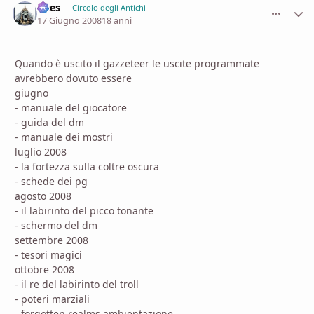
Dees
comment_
Stati
Circolo degli Antichi
17 Giugno 2008
18 anni
Quando è uscito il gazzeteer le uscite programmate
avrebbero dovuto essere
giugno
- manuale del giocatore
- guida del dm
- manuale dei mostri
luglio 2008
- la fortezza sulla coltre oscura
- schede dei pg
agosto 2008
- il labirinto del picco tonante
- schermo del dm
settembre 2008
- tesori magici
ottobre 2008
- il re del labirinto del troll
- poteri marziali
- forgotten realms ambientazione