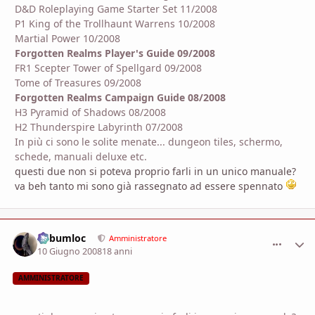
D&D Roleplaying Game Starter Set 11/2008
P1 King of the Trollhaunt Warrens 10/2008
Martial Power 10/2008
Forgotten Realms Player's Guide 09/2008
FR1 Scepter Tower of Spellgard 09/2008
Tome of Treasures 09/2008
Forgotten Realms Campaign Guide 08/2008
H3 Pyramid of Shadows 08/2008
H2 Thunderspire Labyrinth 07/2008
In più ci sono le solite menate... dungeon tiles, schermo,
schede, manuali deluxe etc.
questi due non si poteva proprio farli in un unico manuale?
va beh tanto mi sono già rassegnato ad essere spennato
Subumloc
comment_
Stati
Amministratore
10 Giugno 2008
18 anni
AMMINISTRATORE