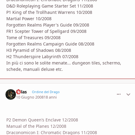
D&D Roleplaying Game Starter Set 11/2008
P1 King of the Trollhaunt Warrens 10/2008
Martial Power 10/2008
Forgotten Realms Player's Guide 09/2008
FR1 Scepter Tower of Spellgard 09/2008
Tome of Treasures 09/2008
Forgotten Realms Campaign Guide 08/2008
H3 Pyramid of Shadows 08/2008
H2 Thunderspire Labyrinth 07/2008
In più ci sono le solite menate... dungeon tiles, schermo,
schede, manuali deluxe etc.
Kalas
comment_
Stati
Ordine del Drago
10 Giugno 2008
18 anni
P2 Demon Queen’s Enclave 12/2008
Manual of the Planes 12/2008
Draconomicon I: Chromatic Dragons 11/2008