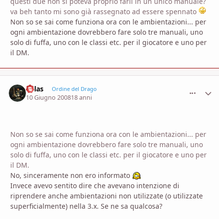
questi due non si poteva proprio farli in un unico manuale?
va beh tanto mi sono già rassegnato ad essere spennato
Non so se sai come funziona ora con le ambientazioni... per
ogni ambientazione dovrebbero fare solo tre manuali, uno
solo di fuffa, uno con le classi etc. per il giocatore e uno per
il DM.
Kalas
comment_
Stati
Ordine del Drago
10 Giugno 2008
18 anni
Non so se sai come funziona ora con le ambientazioni... per
ogni ambientazione dovrebbero fare solo tre manuali, uno
solo di fuffa, uno con le classi etc. per il giocatore e uno per
il DM.
No, sinceramente non ero informato
Invece avevo sentito dire che avevano intenzione di
riprendere anche ambientazioni non utilizzate (o utilizzate
superficialmente) nella 3.x. Se ne sa qualcosa?