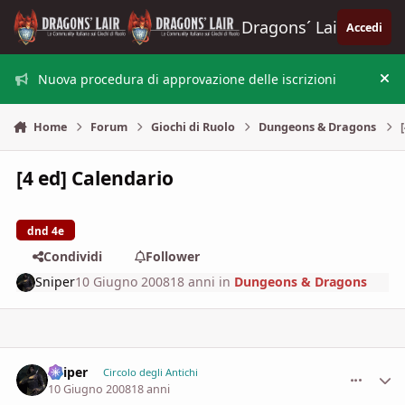
Vai al contenuto
Dragons´ Lair
Accedi
Nuova procedura di approvazione delle iscrizioni
Nas
Home
Forum
Giochi di Ruolo
Dungeons & Dragons
[4 ed] Calendario
dnd 4e
Condividi
Follower
Sniper
10 Giugno 2008
18 anni
in
Dungeons & Dragons
Sniper
comment_
Stati
Circolo degli Antichi
10 Giugno 2008
18 anni