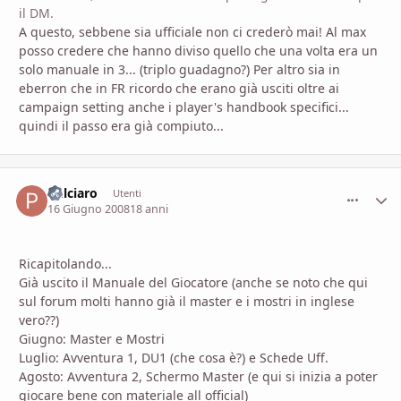
il DM.
A questo, sebbene sia ufficiale non ci crederò mai! Al max
posso credere che hanno diviso quello che una volta era un
solo manuale in 3... (triplo guadagno?) Per altro sia in
eberron che in FR ricordo che erano già usciti oltre ai
campaign setting anche i player's handbook specifici...
quindi il passo era già compiuto...
Pulciaro
comment_
Stati
Utenti
16 Giugno 2008
18 anni
Ricapitolando...
Già uscito il Manuale del Giocatore (anche se noto che qui
sul forum molti hanno già il master e i mostri in inglese
vero??)
Giugno: Master e Mostri
Luglio: Avventura 1, DU1 (che cosa è?) e Schede Uff.
Agosto: Avventura 2, Schermo Master (e qui si inizia a poter
giocare bene con materiale all official)