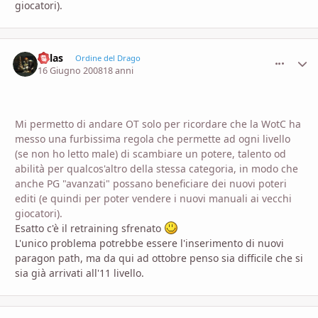
giocatori).
Kalas
comment_
Stati
Ordine del Drago
16 Giugno 2008
18 anni
Mi permetto di andare OT solo per ricordare che la WotC ha
messo una furbissima regola che permette ad ogni livello
(se non ho letto male) di scambiare un potere, talento od
abilità per qualcos'altro della stessa categoria, in modo che
anche PG "avanzati" possano beneficiare dei nuovi poteri
editi (e quindi per poter vendere i nuovi manuali ai vecchi
giocatori).
Esatto c'è il retraining sfrenato
L'unico problema potrebbe essere l'inserimento di nuovi
paragon path, ma da qui ad ottobre penso sia difficile che si
sia già arrivati all'11 livello.