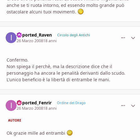
anche se ti ruota intorno, ed essendo molto grande può
ostacolare alcuni tuoi movimenti.
imported_Raven
comment_
Stati
Circolo degli Antichi
26 Marzo 2008
18 anni
Confermo.
Non spiega il perchè, ma la descrizione dice che il
personaggio ha ancora le penalità derivanti dallo scudo.
L'unico beneficio è la libertà di entrambe le mani.
imported_Fenrir
comment_
Stati
Ordine del Drago
26 Marzo 2008
18 anni
AUTORE
Ok grazie mille ad entrambi