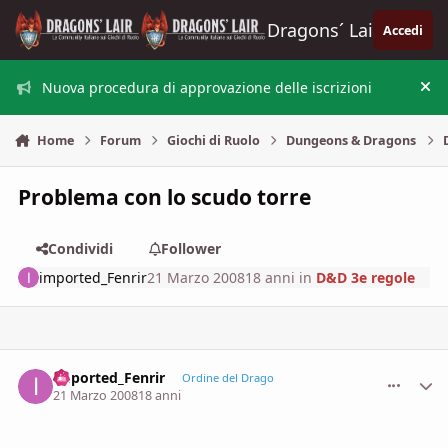
Vai al contenuto
Dragons´ Lair
Accedi
Nuova procedura di approvazione delle iscrizioni
Nas
Home
Forum
Giochi di Ruolo
Dungeons & Dragons
Problema con lo scudo torre
Condividi
Follower
imported_Fenrir
21 Marzo 2008
18 anni
in
D&D 3e regole
imported_Fenrir
comment_
Stati
Ordine del Drago
21 Marzo 2008
18 anni