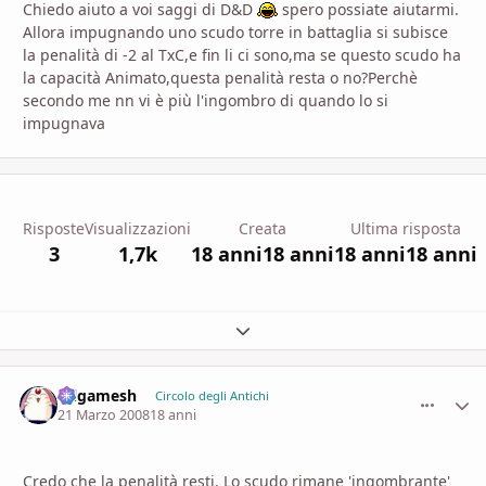
Chiedo aiuto a voi saggi di D&D
spero possiate aiutarmi.
Allora impugnando uno scudo torre in battaglia si subisce
la penalità di -2 al TxC,e fin li ci sono,ma se questo scudo ha
la capacità Animato,questa penalità resta o no?Perchè
secondo me nn vi è più l'ingombro di quando lo si
impugnava
Risposte
Visualizzazioni
Creata
Ultima risposta
3
1,7k
18 anni
18 anni
18 anni
18 anni
Espandi panoramica del topic
Gilgamesh
comment_
Stati
Circolo degli Antichi
21 Marzo 2008
18 anni
Credo che la penalità resti. Lo scudo rimane 'ingombrante'